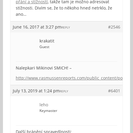
přání a stížností
, takže tam je možno adresovat
stížnosti. Divím se, že to někoho hned netrklo, že
ano…
June 16, 2017 at 3:27 pm
#2546
REPLY
krakatit
Guest
Nalepkari Mikinovi SMICH! –
http://www.rasmussenreports.com/public_content/politics
July 13, 2019 at 1:24 pm
#6401
REPLY
leho
Keymaster
Další bránění spravedlnosti: