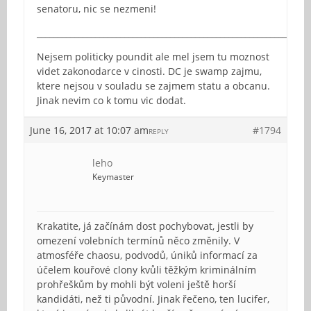
senatoru, nic se nezmeni!
_________________________________________________________________
Nejsem politicky poundit ale mel jsem tu moznost
videt zakonodarce v cinosti. DC je swamp zajmu,
ktere nejsou v souladu se zajmem statu a obcanu.
Jinak nevim co k tomu vic dodat.
June 16, 2017 at 10:07 am
#1794
REPLY
leho
Keymaster
Krakatite, já začínám dost pochybovat, jestli by
omezení volebních termínů něco změnily. V
atmosféře chaosu, podvodů, úniků informací za
účelem kouřové clony kvůli těžkým kriminálním
prohřeškům by mohli být voleni ještě horší
kandidáti, než ti původní. Jinak řečeno, ten lucifer,