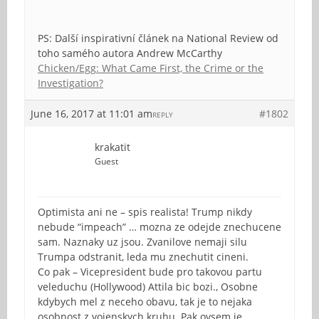
PS: Další inspirativní článek na National Review od
toho samého autora Andrew McCarthy
Chicken/Egg: What Came First, the Crime or the
Investigation?
June 16, 2017 at 11:01 am
#1802
REPLY
krakatit
Guest
Optimista ani ne – spis realista! Trump nikdy
nebude “impeach” … mozna ze odejde znechucene
sam. Naznaky uz jsou. Zvanilove nemaji silu
Trumpa odstranit, leda mu znechutit cineni.
Co pak – Vicepresident bude pro takovou partu
veleduchu (Hollywood) Attila bic bozi., Osobne
kdybych mel z neceho obavu, tak je to nejaka
osobnost z vojenskych kruhu. Pak ovsem je