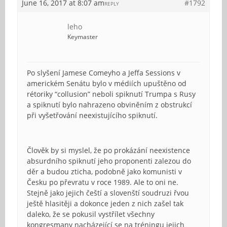
June 16, 2017 at 8:07 am
#1792
REPLY
leho
Keymaster
Po slyšení Jamese Comeyho a Jeffa Sessions v
americkém Senátu bylo v médiích upuštěno od
rétoriky “collusion” neboli spiknutí Trumpa s Rusy
a spiknutí bylo nahrazeno obviněním z obstrukcí
při vyšetřování neexistujícího spiknutí.
Člověk by si myslel, že po prokázání neexistence
absurdního spiknutí jeho proponenti zalezou do
děr a budou zticha, podobně jako komunisti v
Česku po převratu v roce 1989. Ale to oni ne.
Stejně jako jejich čeští a slovenští soudruzi řvou
ještě hlasitěji a dokonce jeden z nich zašel tak
daleko, že se pokusil vystřílet všechny
kongresmany nacházející se na tréningu jejich