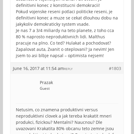
definitivni konec z konstitucni demokracii!
Pokud vojenske reseni potlaci politicke reseni, je
definitivni konec a muze se cekat dlouhou dobu na
jakykoliv demokraticky system vsade.
Je nas 7 a 3/4 miliardy na teto planete, z toho cca
80 % naprosto neproduktivnich lidi. Malthus
pracuje na plno. Co ted? Hulakat a pochodovat?
Zapalovat auta, Zvanit o oteplovani? Ja nevim! Jen
jsem to asi blbje napsal – optimista nejsem!
June 16, 2017 at 11:54 am
#1803
REPLY
Prazak
Guest
Netusim, co znamena produktivni versus
neproduktivni clovek a jak tereba krakatit mneri
produkci, fizickou? Mentalni? Naucnou? Dle
uvazovani Krakatita 80% obcanu teto zemne jsou