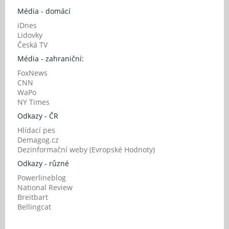
Média - domácí
iDnes
Lidovky
Česká TV
Média - zahraniční:
FoxNews
CNN
WaPo
NY Times
Odkazy - ČR
Hlídací pes
Demagog.cz
Dezinformační weby (Evropské Hodnoty)
Odkazy - různé
Powerlineblog
National Review
Breitbart
Bellingcat