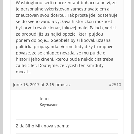
Washingtonu sedi reprezentant bohacu a on vi, ze
je personalne vykoristovan zamestnavatelem a
zneuctovan svou dcerou. Tak proste jde, odstehuje
se do sveho vanu a vyckava historickou moznost
byt prvni revolucionar, takovej malej Palach, verici,
ze probudi jiz usinajici opozici, kteri pujdou
ponem do boje… Goebbels by si liboval, uzasna
politicka propaganda. Verme tedy diky trumpove
povaze, ze se chlapec nevzda, ze mu pujde o
historii jeho cineni, kterou bude nekdo cist treba
za tisic let. Doufejme, ze vycisti ten smrduty
mocal…
June 16, 2017 at 2:15 pm
#2510
REPLY
leho
Keymaster
Z dalšího Mikinova spamu: