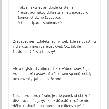
Takze nakonec asi dojde ke stejne
“registraci” jakou dobre zname z nacisticko-
komunistickeho Zvedavce.
V tom pripade, sbohem. 🙂
Zvědavec není zdaleka jediný web, kde se účastníci
v diskuzích musí zaregistrovat. Což takhle
Neviditelný Pes a Lidovky?
Ale o registraci zatím redakce vůbec neuvažuje.
Automatické nastavení a filtrování spamů leckdy
umí zázraky, jak vidno, že ano.
No a pokud pro někoho je zde poněkud obtížné
diskutovat ať z jakýchkoliv důvodů, nedá se nic
dělat. Diskuzí je na Internetu miliony a ještě