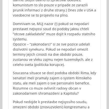
komunistum to slo pouze v pripade ze zarazili
prunik informaci z druhe strany.) Dnes zde v USA a
vseobecne se to projevilo na plno.
Domnivam se, MUJ nazor (!) pokud se nepodari
prestavet nejvyssi soud do podoby jakou chteli
“otcove zakladatele” muze dojit k rozpadu statniho
systemu.
Opozice – “zakonodarci” si ze sve pozice udelali
dozivotni synekuru. Pokud se nepodari omezit
terminy jejich cinosti na dve obdobi pouze,
zustanou ve vleku zajmu nejen tuzemskych, ale z
celeho sveta (politicka korupce).
Soucasna situace se dost podoba obdobi Rima, kdy
senatori meli pramaly zajem o system Rimskeho
statu, ale meli zajem o sve personalni benefice.
Rozumne co muze ovlivnit radovy obcan v
zakonodarnem shromazdeni a Kapitolu?
Pokud nedojde k prestavbe nejvyssiho soudu,
omezeni obdobi (znovuzvoleni) kongresmanu a