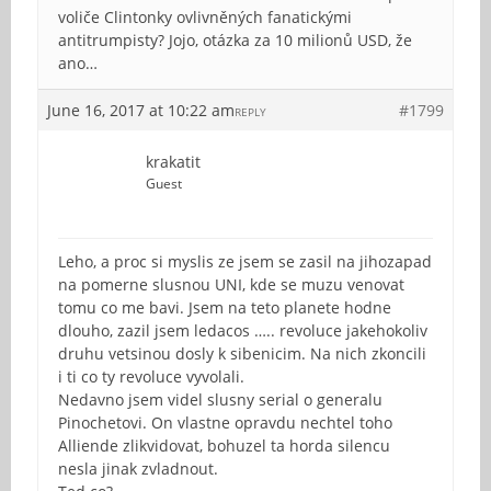
voliče Clintonky ovlivněných fanatickými
antitrumpisty? Jojo, otázka za 10 milionů USD, že
ano…
June 16, 2017 at 10:22 am
#1799
REPLY
krakatit
Guest
Leho, a proc si myslis ze jsem se zasil na jihozapad
na pomerne slusnou UNI, kde se muzu venovat
tomu co me bavi. Jsem na teto planete hodne
dlouho, zazil jsem ledacos ….. revoluce jakehokoliv
druhu vetsinou dosly k sibenicim. Na nich zkoncili
i ti co ty revoluce vyvolali.
Nedavno jsem videl slusny serial o generalu
Pinochetovi. On vlastne opravdu nechtel toho
Alliende zlikvidovat, bohuzel ta horda silencu
nesla jinak zvladnout.