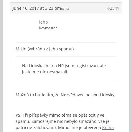
June 16, 2017 at 3:23 pm
#2541
REPLY
leho
Keymaster
Mikin (vybráno z jeho spamu)
Na Lidovkach i na NP jsem registrovan, ale
jeste me nic nesmazali.
Možná to bude tím, že Nezvědavec nejsou Lidovky.
PS: Tři příspěvky mimo téma se opět ocitly ve
spamu. Samozřejmě nic nebylo smazáno, vše je
patřičně zálohováno. Mimo jiné je otevřena
Kniha