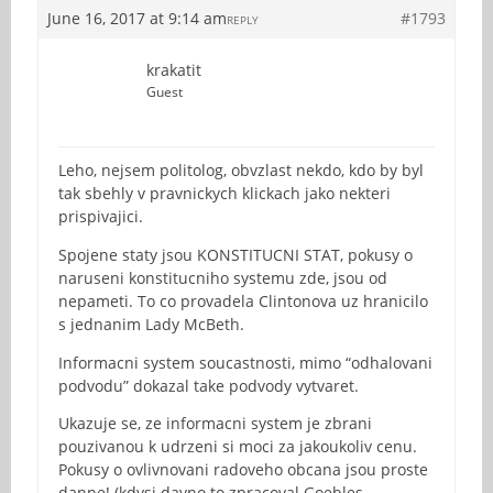
June 16, 2017 at 9:14 am
#1793
REPLY
krakatit
Guest
Leho, nejsem politolog, obvzlast nekdo, kdo by byl
tak sbehly v pravnickych klickach jako nekteri
prispivajici.
Spojene staty jsou KONSTITUCNI STAT, pokusy o
naruseni konstitucniho systemu zde, jsou od
nepameti. To co provadela Clintonova uz hranicilo
s jednanim Lady McBeth.
Informacni system soucastnosti, mimo “odhalovani
podvodu” dokazal take podvody vytvaret.
Ukazuje se, ze informacni system je zbrani
pouzivanou k udrzeni si moci za jakoukoliv cenu.
Pokusy o ovlivnovani radoveho obcana jsou proste
danne! (kdysi davno to zpracoval Goebles,