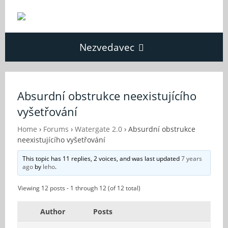
Nezvedavec
Domů
Absurdní obstrukce neexistujícího
vyšetřování
Fórum
Home
›
Forums
›
Watergate 2.0
›
Absurdní obstrukce
neexistujícího vyšetřování
O Nezvědavci
This topic has 11 replies, 2 voices, and was last updated
7 years
ago
by
leho
.
Kontakt
Viewing 12 posts - 1 through 12 (of 12 total)
Author
Posts