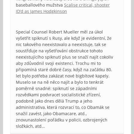
baseballového mužstva
Scalise critical, shooter
ID’d as James Hodgkinson
Special Counsel Robert Mueller měl za úkol
vyšetřit spiknutí s Rusy, ale když je evidentní, že
nic takového neexistovalo a neexistuje, tak se
soustřďuje na vyšetřování obstrukce tohoto
neexistujícího spiknutí plus se snaží najít cokoliv
aby zdůvodnil svoji existenci. Trochu mi to
připomíná staré dobré časy, když na začátku 80.
let bylo potřeba zakázat nové bigbítové kapely.
Muselo se na ně něco najít a bylo to tenkrát
poměrně snadné: spiknutí se západními
rozvědkami podvracet socialistické zřízení,
podobně jako dnes dělá Trump a jeho
administrativa, která rozvrací to, co Obamák se
snažil zavést, jako Obamacare, atd.,
znovunastolení pořádku v policii, ozbrojených
složkách, atd…