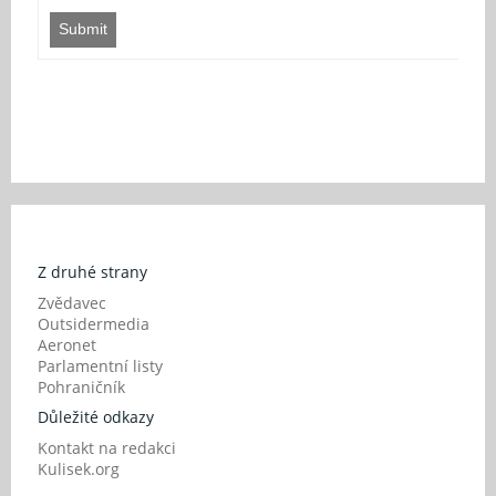
Submit
Z druhé strany
Zvědavec
Outsidermedia
Aeronet
Parlamentní listy
Pohraničník
Důležité odkazy
Kontakt na redakci
Kulisek.org