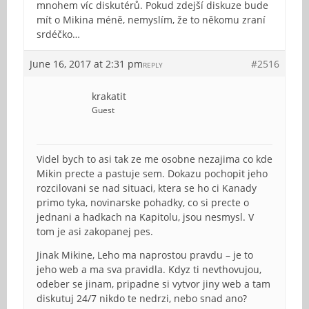
mnohem víc diskutérů. Pokud zdejší diskuze bude
mít o Mikina méně, nemyslím, že to někomu zraní
srdéčko…
June 16, 2017 at 2:31 pm
#2516
REPLY
krakatit
Guest
Videl bych to asi tak ze me osobne nezajima co kde
Mikin precte a pastuje sem. Dokazu pochopit jeho
rozcilovani se nad situaci, ktera se ho ci Kanady
primo tyka, novinarske pohadky, co si precte o
jednani a hadkach na Kapitolu, jsou nesmysl. V
tom je asi zakopanej pes.
Jinak Mikine, Leho ma naprostou pravdu – je to
jeho web a ma sva pravidla. Kdyz ti nevthovujou,
odeber se jinam, pripadne si vytvor jiny web a tam
diskutuj 24/7 nikdo te nedrzi, nebo snad ano?