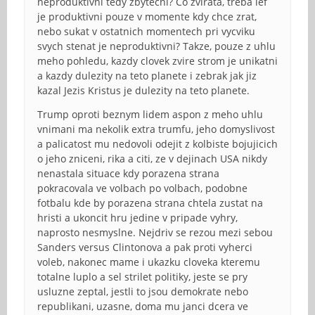
neproduktivni tedy zbytecni? Co zvirata, treba lef
je produktivni pouze v momente kdy chce zrat,
nebo sukat v ostatnich momentech pri vycviku
svych stenat je neproduktivni? Takze, pouze z uhlu
meho pohledu, kazdy clovek zvire strom je unikatni
a kazdy dulezity na teto planete i zebrak jak jiz
kazal Jezis Kristus je dulezity na teto planete.
Trump oproti beznym lidem aspon z meho uhlu
vnimani ma nekolik extra trumfu, jeho domyslivost
a palicatost mu nedovoli odejit z kolbiste bojujicich
o jeho zniceni, rika a citi, ze v dejinach USA nikdy
nenastala situace kdy porazena strana
pokracovala ve volbach po volbach, podobne
fotbalu kde by porazena strana chtela zustat na
hristi a ukoncit hru jedine v pripade vyhry,
naprosto nesmyslne. Nejdriv se rezou mezi sebou
Sanders versus Clintonova a pak proti vyherci
voleb, nakonec mame i ukazku cloveka kteremu
totalne luplo a sel strilet politiky, jeste se pry
usluzne zeptal, jestli to jsou demokrate nebo
republikani, uzasne, doma mu janci dcera ve