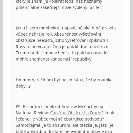
který je znám, je kolikrát lepší než neznámý
potenciálně zákeřnější nově zvolený lucifer.
Jak už jsem mnohokrát napsal, nějaká blbá pravda
vůbec nehraje roli. Absurdnost vyšetřování
obstrukce neexistujícího vyšetřování spiknutí s
Rusy to potvrzuje. Ono je pak klidně možné, že
Trump bude “impeached” a to pak by opravdu
mohlo znamenat konec naší republiky.
Hmmmm, začínám být pesimistou, že by známka
doby…?
PS: Brilantní článek od Andrew McCarthy na
National Review:
Can You Obstruct a Fraud?
Jinak
řečeno, je vůbec možná obstrukce podvodu?
Samozřejmě, je to absurdní, ale otázka je, jestli je
tahle absurdita dostatečně evidentní hlavně pro