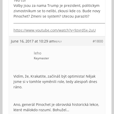
Ted co?
Volby jsou za nama Trump je prezident, politickym
zivnostnikum se to nelibi, zkousi kde co. Bude novy
Pinochet? Zmeni se system? Utecou paraziti?
_________________________________________________________________
https://www.youtube.com/watch?v=9zvrd5x-2uU
June 16, 2017 at 10:29 am
#1800
REPLY
leho
Keymaster
Vidím, že, Krakatite, začínáš být optimista! Nějak
jsme si v tomhle vyměnili role, tedy alespoň dnes
ráno.
Ano, generál Pinochet je obrovská historická lekce,
které málokdo rozumí. Bohužel…