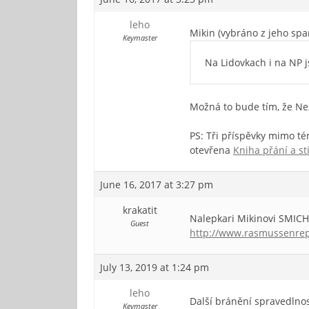
leho
Mikin (vybráno z jeho sp
Keymaster
Na Lidovkach i na NP j
Možná to bude tím, že Ne
PS: Tři příspěvky mimo té
otevřena
Kniha přání a st
June 16, 2017 at 3:27 pm
krakatit
Nalepkari Mikinovi SMICH
Guest
http://www.rasmussenrepo
July 13, 2019 at 1:24 pm
leho
Další bránění spravedlnos
Keymaster