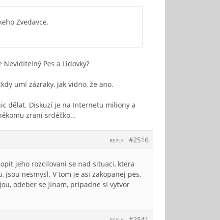
ckeho Zvedavce.
e Neviditelný Pes a Lidovky?
kdy umí zázraky, jak vidno, že ano.
 dělat. Diskuzí je na Internetu miliony a
 někomu zraní srdéčko…
#2516
REPLY
it jeho rozcilovani se nad situaci, ktera
, jsou nesmysl. V tom je asi zakopanej pes.
jou, odeber se jinam, pripadne si vytvor
#2541