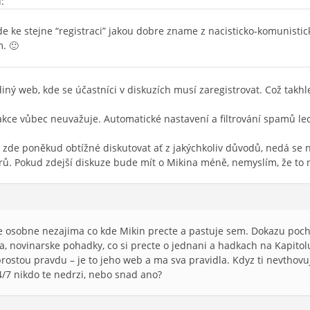
:
e ke stejne “registraci” jakou dobre zname z nacisticko-komunisti
. 🙂
iný web, kde se účastníci v diskuzích musí zaregistrovat. Což takhl
dakce vůbec neuvažuje. Automatické nastavení a filtrování spamů lec
zde poněkud obtížné diskutovat ať z jakýchkoliv důvodů, nedá se nic
rů. Pokud zdejší diskuze bude mít o Mikina méně, nemyslím, že to
me osobne nezajima co kde Mikin precte a pastuje sem. Dokazu pochop
a, novinarske pohadky, co si precte o jednani a hadkach na Kapitolu
rostou pravdu – je to jeho web a ma sva pravidla. Kdyz ti nevthovu
4/7 nikdo te nedrzi, nebo snad ano?