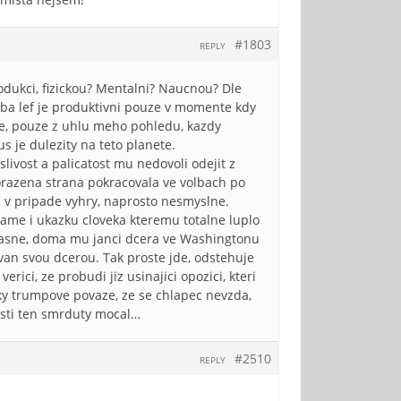
#1803
REPLY
odukci, fizickou? Mentalni? Naucnou? Dle
eba lef je produktivni pouze v momente kdy
ze, pouze z uhlu meho pohledu, kazdy
us je dulezity na teto planete.
vost a palicatost mu nedovoli odejit z
 porazena strana pokracovala ve volbach po
e v pripade vyhry, naprosto nesmyslne.
mame i ukazku cloveka kteremu totalne luplo
, uzasne, doma mu janci dcera ve Washingtonu
van svou dcerou. Tak proste jde, odstehuje
rici, ze probudi jiz usinajici opozici, kteri
ky trumpove povaze, ze se chlapec nevzda,
cisti ten smrduty mocal…
#2510
REPLY