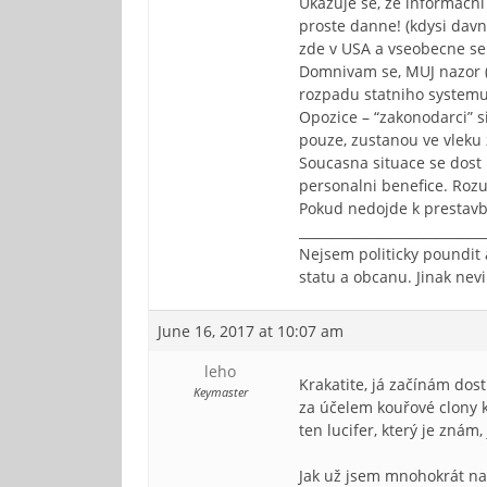
Ukazuje se, ze informacni
proste danne! (kdysi davn
zde v USA a vseobecne se 
Domnivam se, MUJ nazor (!
rozpadu statniho systemu
Opozice – “zakonodarci” s
pouze, zustanou ve vleku 
Soucasna situace se dost
personalni benefice. Roz
Pokud nedojde k prestavb
____________________________
Nejsem politicky poundit
statu a obcanu. Jinak nev
June 16, 2017 at 10:07 am
leho
Krakatite, já začínám dos
Keymaster
za účelem kouřové clony k
ten lucifer, který je znám
Jak už jsem mnohokrát nap