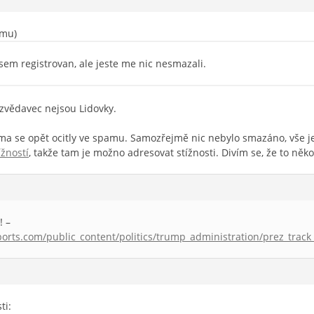
amu)
sem registrovan, ale jeste me nic nesmazali.
zvědavec nejsou Lidovky.
ma se opět ocitly ve spamu. Samozřejmě nic nebylo smazáno, vše je
ížností
, takže tam je možno adresovat stížnosti. Divím se, že to ně
! –
rts.com/public_content/politics/trump_administration/prez_track
ti: