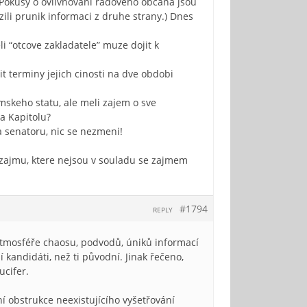
. Pokusy o ovlivnovani radoveho obcana jsou
ili prunik informaci z druhe strany.) Dnes
 “otcove zakladatele” muze dojit k
t terminy jejich cinosti na dve obdobi
skeho statu, ale meli zajem o sve
a Kapitolu?
 senatoru, nic se nezmeni!
 zajmu, ktere nejsou v souladu se zajmem
#1794
REPLY
 atmosféře chaosu, podvodů, úniků informací
kandidáti, než ti původní. Jinak řečeno,
ucifer.
í obstrukce neexistujícího vyšetřování