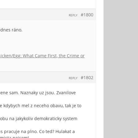
#1800
REPLY
ň dnes ráno.
icken/Egg: What Came First, the Crime or
#1802
REPLY
ene sam. Naznaky uz jsou. Zvanilove
e kdybych mel z neceho obavu, tak je to
 dobu na jakykoliv demokraticky system
us pracuje na plno. Co ted? Hulakat a
timista nejsem!