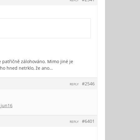
REPLY
 patřičně zálohováno. Mimo jiné je
koho hned netrklo, že ano…
#2546
REPLY
_jun16
#6401
REPLY