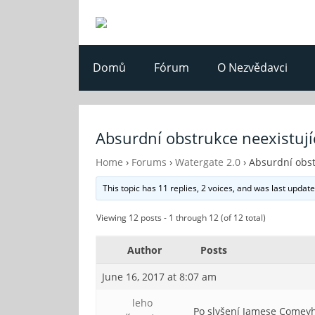
Domů
Fórum
O Nezvědavci
Absurdní obstrukce neexistují
Home
›
Forums
›
Watergate 2.0
›
Absurdní obst
This topic has 11 replies, 2 voices, and was last updat
Viewing 12 posts - 1 through 12 (of 12 total)
Author
Posts
June 16, 2017 at 8:07 am
leho
Po slyšení Jamese Comeyho