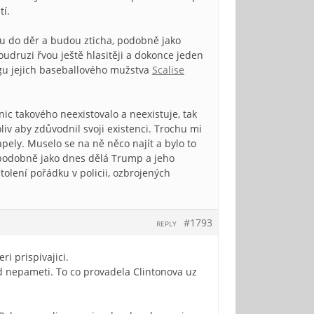
tí.
ou do děr a budou zticha, podobně jako
soudruzi řvou ještě hlasitěji a dokonce jeden
ingu jejich baseballového mužstva
Scalise
nic takového neexistovalo a neexistuje, tak
liv aby zdůvodnil svoji existenci. Trochu mi
pely. Muselo se na ně něco najít a bylo to
 podobně jako dnes dělá Trump a jeho
tolení pořádku v policii, ozbrojených
#1793
REPLY
ri prispivajici.
d nepameti. To co provadela Clintonova uz