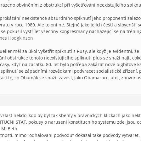
hrazeno obviněním z obstrukcí při vyšetřování neexistujícího spiknu
o prokázání neexistence absurdního spiknutí jeho proponenti zalez
atu v roce 1989. Ale to oni ne. Stejně jako jejich čeští a slovenští 
že se pokusil vystřílet všechny kongresmany nacházející se na trén
James Hodgkinson
ller měl za úkol vyšetřit spiknutí s Rusy, ale když je evidentní, že 
ní obstrukce tohoto neexistujícího spiknutí plus se snaží najít coko
časy, když na začátku 80. let bylo potřeba zakázat nové bigbítové ka
spiknutí se západními rozvědkami podvracet socialistické zřízení,
rací to, co Obamák se snažil zavést, jako Obamacare, atd., znovunas
vzlast nekdo, kdo by byl tak sbehly v pravnickych klickach jako nekte
ITUCNI STAT, pokusy o naruseni konstitucniho systemu zde, jsou o
y McBeth.
tnosti, mimo “odhalovani podvodu” dokazal take podvody vytvaret.