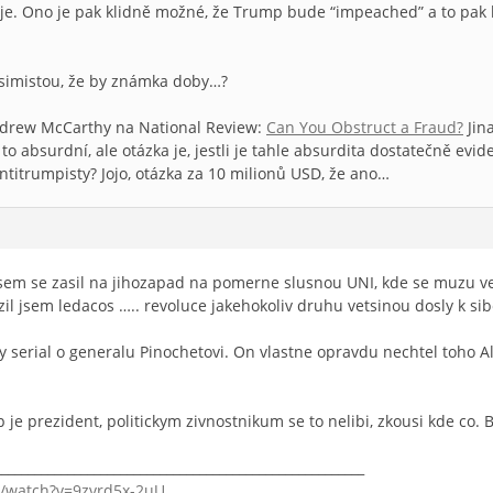
zuje. Ono je pak klidně možné, že Trump bude “impeached” a to pa
imistou, že by známka doby…?
Andrew McCarthy na National Review:
Can You Obstruct a Fraud?
Jin
 absurdní, ale otázka je, jestli je tahle absurdita dostatečně evid
ntitrumpisty? Jojo, otázka za 10 milionů USD, že ano…
 jsem se zasil na jihozapad na pomerne slusnou UNI, kde se muzu v
l jsem ledacos ….. revoluce jakehokoliv druhu vetsinou dosly k siben
 serial o generalu Pinochetovi. On vlastne opravdu nechtel toho Al
je prezident, politickym zivnostnikum se to nelibi, zkousi kde co.
________________________________________________________
/watch?v=9zvrd5x-2uU