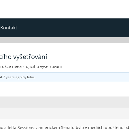
Kontakt
cího vyšetřování
rukce neexistujícího vyšetřování
ed
7 years ago
by
leho
.
 a Jeffa Sessions v americkém Senátu bylo v médiích upuštěno od 