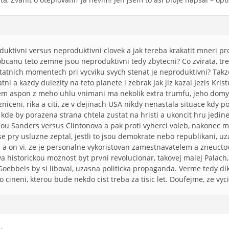
ktivni versus neproduktivni clovek a jak tereba krakatit mneri pr
bcanu teto zemne jsou neproduktivni tedy zbytecni? Co zvirata, tr
statnich momentech pri vycviku svych stenat je neproduktivni? Tak
tni a kazdy dulezity na teto planete i zebrak jak jiz kazal Jezis Krist
m aspon z meho uhlu vnimani ma nekolik extra trumfu, jeho domysli
 zniceni, rika a citi, ze v dejinach USA nikdy nenastala situace kdy
kde by porazena strana chtela zustat na hristi a ukoncit hru jedin
ou Sanders versus Clintonova a pak proti vyherci voleb, nakonec 
ste se pry usluzne zeptal, jestli to jsou demokrate nebo republikani
a on vi, ze je personalne vykoristovan zamestnavatelem a zneucto
 historickou moznost byt prvni revolucionar, takovej malej Palach, ve
ebbels by si liboval, uzasna politicka propaganda. Verme tedy di
o cineni, kterou bude nekdo cist treba za tisic let. Doufejme, ze vy