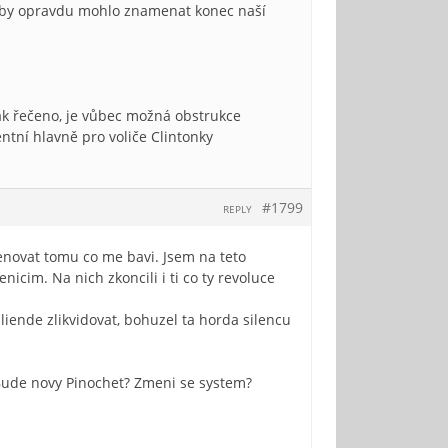
k by opravdu mohlo znamenat konec naší
ak řečeno, je vůbec možná obstrukce
entní hlavně pro voliče Clintonky
#1799
REPLY
enovat tomu co me bavi. Jsem na teto
icim. Na nich zkoncili i ti co ty revoluce
liende zlikvidovat, bohuzel ta horda silencu
 Bude novy Pinochet? Zmeni se system?