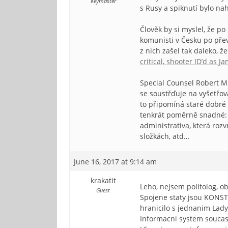
Keymaster
s Rusy a spiknutí bylo na
Člověk by si myslel, že p
komunisti v Česku po převr
z nich zašel tak daleko, 
critical, shooter ID’d as 
Special Counsel Robert Mue
se soustřďuje na vyšetřová
to připomíná staré dobré 
tenkrát poměrně snadné: 
administrativa, která rozv
složkách, atd…
June 16, 2017 at 9:14 am
krakatit
Leho, nejsem politolog, ob
Guest
Spojene staty jsou KONST
hranicilo s jednanim Lad
Informacni system soucas