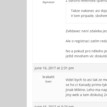
Z dalšího Mikinova spamu
Keymaster
Takze nakonec asi dojd
V tom pripade, sbohem
Zvědavec není zdaleka jed
Ale o registraci zatím re
No a pokud pro někoho je 
ještě mnohem víc diskuté
June 16, 2017 at 2:31 pm
krakatit
Videl bych to asi tak ze 
Guest
se ho ci Kanady primo tyk
Jinak Mikine, Leho ma nap
jiny web a tam diskutuj 2
June 16, 2017 at 3:23 pm