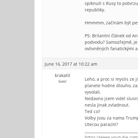
spiknutí s Rusy to potvr
republiky.
Hmmmm, začínám být pes
PS: Brilantní článek od 
podvodu? Samozřejmě, je to
ovlivněných fanatickými a
June 16, 2017 at 10:22 am
krakatit
Leho, a proc si myslis ze
Guest
planete hodne dlouho, zazi
vyvolali.
Nedavno jsem videl slusny
nesla jinak zvladnout.
Ted co?
Volby jsou za nama Trump 
Utecou paraziti?
____________________________
https://www.youtube.com