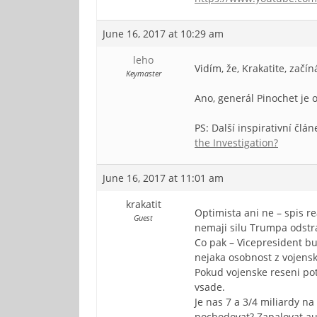
June 16, 2017 at 10:29 am
leho
Vidím, že, Krakatite, začí
Keymaster
Ano, generál Pinochet je 
PS: Další inspirativní č
the Investigation?
June 16, 2017 at 11:01 am
krakatit
Optimista ani ne – spis 
Guest
nemaji silu Trumpa odstra
Co pak – Vicepresident bu
nejaka osobnost z vojensk
Pokud vojenske reseni pot
vsade.
Je nas 7 a 3/4 miliardy na
pochodovat? Zapalovat aut