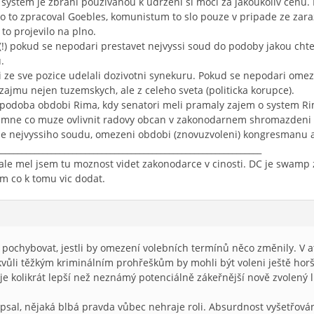
 system je zbrani pouzivanou k udrzeni si moci za jakoukoliv cenu
o to zpracoval Goebles, komunistum to slo pouze v pripade ze zaraz
to projevilo na plno.
) pokud se nepodari prestavet nejvyssi soud do podoby jakou chteli
.
i ze sve pozice udelali dozivotni synekuru. Pokud se nepodari omezi
zajmu nejen tuzemskych, ale z celeho sveta (politicka korupce).
 podoba obdobi Rima, kdy senatori meli pramaly zajem o system Rim
umne co muze ovlivnit radovy obcan v zakonodarnem shromazdeni 
e nejvyssiho soudu, omezeni obdobi (znovuzvoleni) kongresmanu a
_______________________________________________________________
 ale mel jsem tu moznost videt zakonodarce v cinosti. DC je swamp
im co k tomu vic dodat.
t pochybovat, jestli by omezení volebních termínů něco změnily. V
vůli těžkým kriminálním prohřeškům by mohli být voleni ještě horší 
, je kolikrát lepší než neznámý potenciálně zákeřnější nově zvolený l
sal, nějaká blbá pravda vůbec nehraje roli. Absurdnost vyšetřován