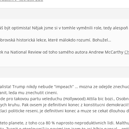
náš být optimista! Nějak jsme si v tomhle vyměnili role, tedy alespo
obrovská historická lekce, které málokdo rozumí. Bohužel…
lánek na National Review od toho samého autora Andrew McCarthy
Ch
realista! Trump nikdy nebude “impeach” … mozna ze odejde znechuc
nit, leda mu znechutit cineni.
de pro takovou partu veleduchu (Hollywood) Attila bic bozi., Osobn
ych kruhu. Pak ovsem je definitivni konec z konstitucni demokracii!
laci politicke reseni, je definitivni konec a muze se cekat dlouhou
 teto planete, z toho cca 80 % naprosto neproduktivnich lidi. Malth
a, Zvanit o oteplovani? Ja nevim! Jen jsem to asi blbje napsal – op