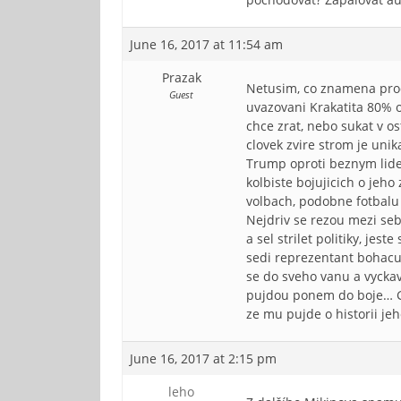
June 16, 2017 at 11:54 am
Prazak
Netusim, co znamena produ
Guest
uvazovani Krakatita 80% o
chce zrat, nebo sukat v o
clovek zvire strom je unika
Trump oproti beznym lide
kolbiste bojujicich o jeho
volbach, podobne fotbalu 
Nejdriv se rezou mezi seb
a sel strilet politiky, je
sedi reprezentant bohacu 
se do sveho vanu a vyckava
pujdou ponem do boje… Go
ze mu pujde o historii jeh
June 16, 2017 at 2:15 pm
leho