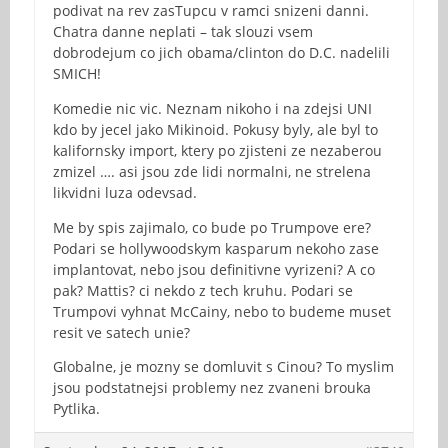
podivat na rev zasTupcu v ramci snizeni danni.
Chatra danne neplati – tak slouzi vsem
dobrodejum co jich obama/clinton do D.C. nadelili
SMICH!
Komedie nic vic. Neznam nikoho i na zdejsi UNI
kdo by jecel jako Mikinoid. Pokusy byly, ale byl to
kalifornsky import, ktery po zjisteni ze nezaberou
zmizel …. asi jsou zde lidi normalni, ne strelena
likvidni luza odevsad.
Me by spis zajimalo, co bude po Trumpove ere?
Podari se hollywoodskym kasparum nekoho zase
implantovat, nebo jsou definitivne vyrizeni? A co
pak? Mattis? ci nekdo z tech kruhu. Podari se
Trumpovi vyhnat McCainy, nebo to budeme muset
resit ve satech unie?
Globalne, je mozny se domluvit s Cinou? To myslim
jsou podstatnejsi problemy nez zvaneni brouka
Pytlika.