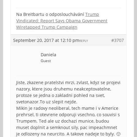
Na Breitbartu o odposlouchávání
Trump
Vindicated: Report Says Obama Government
Wiretapped Trump Campaign
September 20, 2017 at 12:10 pm
#3707
REPLY
Daniela
Guest
Jiste, zkazene pratelstvi mrzi, zvlast, kdyz se projevi
nazory, ktere jsou druhemu neakceptovatelne,
protoze se jedna o zakladni pohled na svet,
svetonazor.To uz slepit nejde.
Mikin je radovy neoliberal, tech mame i v Americe
prehrsel, ti otevrene odporuji vsechno, co souvisi s
Trumpem. Ted ale uz dochazi munice, budou
muset doplnit a semknout sily, pac impeachmnet
je odlozeny na neurcito. A takove nadeje to byly. 🙂