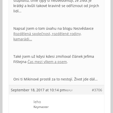
stupiditu, tihle typy si neuvědomují, že život je
krátký a kvůli takové kravině se odříznout od jiných
lidí…
Napsal jsem o tom úvahu na blogu Nezvědavce
Rozdělená společnost, rozdělené rodiny,
kamarádi…
Také jsem už kdysi kdesi zmiňoval článek Jefima
Fištejna
Čas mezi vlkem a psem
.
Oni ti Mikinové prostě za to nestojí. Život jde dál…
September 18, 2017 at 10:14 pm
#3706
REPLY
leho
Keymaster