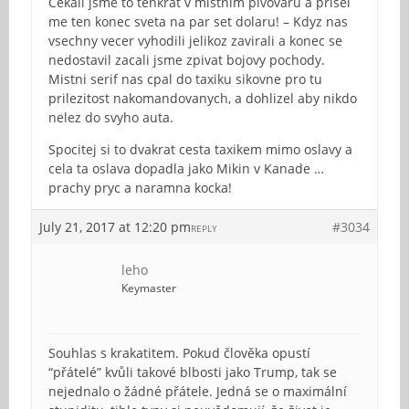
Cekali jsme to tenkrat v mistnim pivovaru a prisel
me ten konec sveta na par set dolaru! – Kdyz nas
vsechny vecer vyhodili jelikoz zavirali a konec se
nedostavil zacali jsme zpivat bojovy pochody.
Mistni serif nas cpal do taxiku sikovne pro tu
prilezitost nakomandovanych, a dohlizel aby nikdo
nelez do svyho auta.
Spocitej si to dvakrat cesta taxikem mimo oslavy a
cela ta oslava dopadla jako Mikin v Kanade …
prachy pryc a naramna kocka!
July 21, 2017 at 12:20 pm
#3034
REPLY
leho
Keymaster
Souhlas s krakatitem. Pokud člověka opustí
“přátelé” kvůli takové blbosti jako Trump, tak se
nejednalo o žádné přátele. Jedná se o maximální