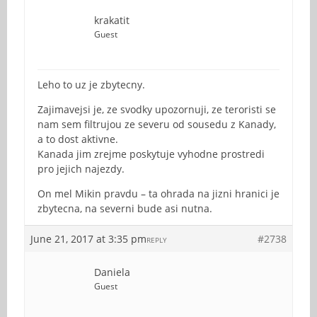
krakatit
Guest
Leho to uz je zbytecny.
Zajimavejsi je, ze svodky upozornuji, ze teroristi se
nam sem filtrujou ze severu od sousedu z Kanady,
a to dost aktivne.
Kanada jim zrejme poskytuje vyhodne prostredi
pro jejich najezdy.
On mel Mikin pravdu – ta ohrada na jizni hranici je
zbytecna, na severni bude asi nutna.
June 21, 2017 at 3:35 pm
#2738
REPLY
Daniela
Guest