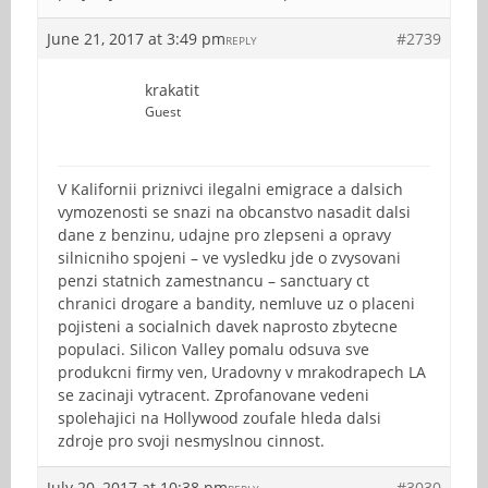
June 21, 2017 at 3:49 pm
#2739
REPLY
krakatit
Guest
V Kalifornii priznivci ilegalni emigrace a dalsich
vymozenosti se snazi na obcanstvo nasadit dalsi
dane z benzinu, udajne pro zlepseni a opravy
silnicniho spojeni – ve vysledku jde o zvysovani
penzi statnich zamestnancu – sanctuary ct
chranici drogare a bandity, nemluve uz o placeni
pojisteni a socialnich davek naprosto zbytecne
populaci. Silicon Valley pomalu odsuva sve
produkcni firmy ven, Uradovny v mrakodrapech LA
se zacinaji vytracent. Zprofanovane vedeni
spolehajici na Hollywood zoufale hleda dalsi
zdroje pro svoji nesmyslnou cinnost.
July 20, 2017 at 10:38 pm
#3030