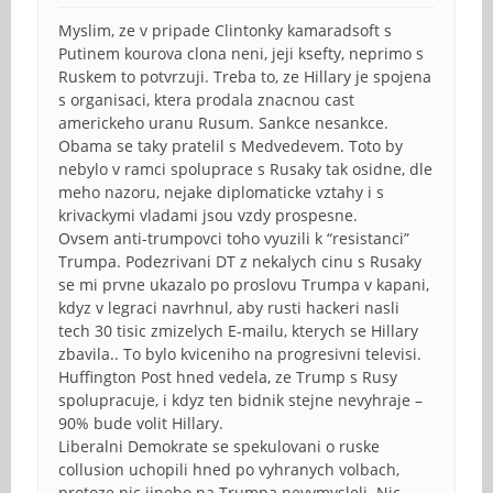
Myslim, ze v pripade Clintonky kamaradsoft s
Putinem kourova clona neni, jeji ksefty, neprimo s
Ruskem to potvrzuji. Treba to, ze Hillary je spojena
s organisaci, ktera prodala znacnou cast
americkeho uranu Rusum. Sankce nesankce.
Obama se taky pratelil s Medvedevem. Toto by
nebylo v ramci spoluprace s Rusaky tak osidne, dle
meho nazoru, nejake diplomaticke vztahy i s
krivackymi vladami jsou vzdy prospesne.
Ovsem anti-trumpovci toho vyuzili k “resistanci”
Trumpa. Podezrivani DT z nekalych cinu s Rusaky
se mi prvne ukazalo po proslovu Trumpa v kapani,
kdyz v legraci navrhnul, aby rusti hackeri nasli
tech 30 tisic zmizelych E-mailu, kterych se Hillary
zbavila.. To bylo kviceniho na progresivni televisi.
Huffington Post hned vedela, ze Trump s Rusy
spolupracuje, i kdyz ten bidnik stejne nevyhraje –
90% bude volit Hillary.
Liberalni Demokrate se spekulovani o ruske
collusion uchopili hned po vyhranych volbach,
protoze nic jineho na Trumpa nevymysleli. Nic