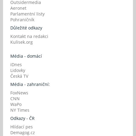
Outsidermedia
Aeronet
Parlamentní listy
Pohraničník
Důležité odkazy
Kontakt na redakci
Kulisek.org
Média - domácí
iDnes
Lidovky
Česká TV
Média - zahraniční:
FoxNews
CNN
WaPo
NY Times
Odkazy - ČR
Hlídací pes
Demagog.cz