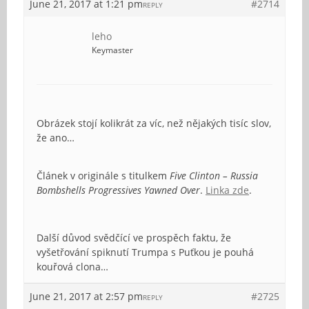
June 21, 2017 at 1:21 pm
#2714
REPLY
leho
Keymaster
Obrázek stojí kolikrát za víc, než nějakých tisíc slov,
že ano…
Článek v originále s titulkem
Five Clinton – Russia
Bombshells Progressives Yawned Over
.
Linka zde
.
Další důvod svědčící ve prospěch faktu, že
vyšetřování spiknutí Trumpa s Puťkou je pouhá
kouřová clona…
June 21, 2017 at 2:57 pm
#2725
REPLY