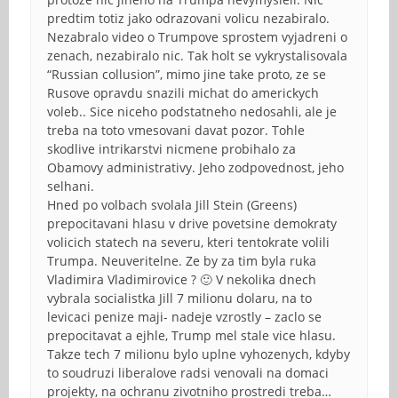
predtim totiz jako odrazovani volicu nezabiralo.
Nezabralo video o Trumpove sprostem vyjadreni o
zenach, nezabiralo nic. Tak holt se vykrystalisovala
“Russian collusion”, mimo jine take proto, ze se
Rusove opravdu snazili michat do americkych
voleb.. Sice niceho podstatneho nedosahli, ale je
treba na toto vmesovani davat pozor. Tohle
skodlive intrikarstvi nicmene probihalo za
Obamovy administrativy. Jeho zodpovednost, jeho
selhani.
Hned po volbach svolala Jill Stein (Greens)
prepocitavani hlasu v drive povetsine demokraty
volicich statech na severu, kteri tentokrate volili
Trumpa. Neuveritelne. Ze by za tim byla ruka
Vladimira Vladimirovice ? 🙂 V nekolika dnech
vybrala socialistka Jill 7 milionu dolaru, na to
levicaci penize maji- nadeje vzrostly – zaclo se
prepocitavat a ejhle, Trump mel stale vice hlasu.
Takze tech 7 milionu bylo uplne vyhozenych, kdyby
to soudruzi liberalove radsi venovali na domaci
projekty, na ochranu zivotniho prostredi treba…