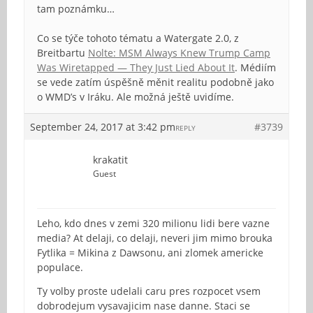
tam poznámku…
Co se týče tohoto tématu a Watergate 2.0, z
Breitbartu
Nolte: MSM Always Knew Trump Camp
Was Wiretapped — They Just Lied About It
. Médiím
se vede zatím úspěšně měnit realitu podobně jako
o WMD’s v Iráku. Ale možná ještě uvidíme.
September 24, 2017 at 3:42 pm
#3739
REPLY
krakatit
Guest
Leho, kdo dnes v zemi 320 milionu lidi bere vazne
media? At delaji, co delaji, neveri jim mimo brouka
Fytlika = Mikina z Dawsonu, ani zlomek americke
populace.
Ty volby proste udelali caru pres rozpocet vsem
dobrodejum vysavajicim nase danne. Staci se