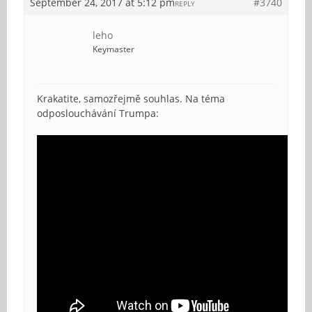
September 24, 2017 at 5:12 pm
#3740
REPLY
leho
Keymaster
Krakatite, samozřejmě souhlas. Na téma
odposlouchávání Trumpa: