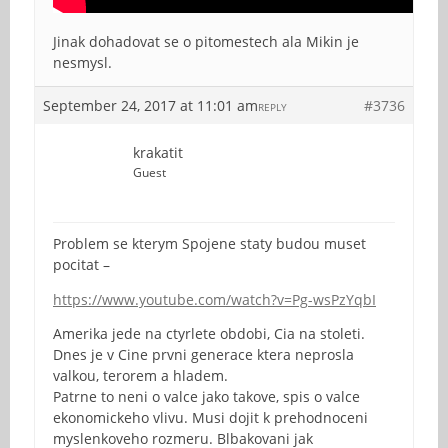
Jinak dohadovat se o pitomestech ala Mikin je
nesmysl.
September 24, 2017 at 11:01 am
#3736
REPLY
krakatit
Guest
Problem se kterym Spojene staty budou muset
pocitat –
https://www.youtube.com/watch?v=Pg-wsPzYqbI
Amerika jede na ctyrlete obdobi, Cia na stoleti.
Dnes je v Cine prvni generace ktera neprosla
valkou, terorem a hladem.
Patrne to neni o valce jako takove, spis o valce
ekonomickeho vlivu. Musi dojit k prehodnoceni
myslenkoveho rozmeru. Blbakovani jak