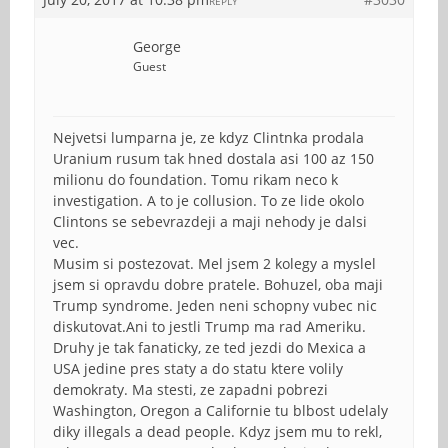
REPLY
George
Guest
Nejvetsi lumparna je, ze kdyz Clintnka prodala
Uranium rusum tak hned dostala asi 100 az 150
milionu do foundation. Tomu rikam neco k
investigation. A to je collusion. To ze lide okolo
Clintons se sebevrazdeji a maji nehody je dalsi
vec.
Musim si postezovat. Mel jsem 2 kolegy a myslel
jsem si opravdu dobre pratele. Bohuzel, oba maji
Trump syndrome. Jeden neni schopny vubec nic
diskutovat.Ani to jestli Trump ma rad Ameriku.
Druhy je tak fanaticky, ze ted jezdi do Mexica a
USA jedine pres staty a do statu ktere volily
demokraty. Ma stesti, ze zapadni pobrezi
Washington, Oregon a Californie tu blbost udelaly
diky illegals a dead people. Kdyz jsem mu to rekl,