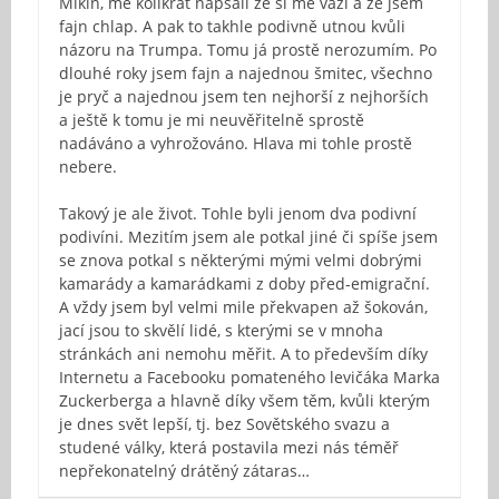
Mikin, mě kolikrát napsali že si mě váží a že jsem
fajn chlap. A pak to takhle podivně utnou kvůli
názoru na Trumpa. Tomu já prostě nerozumím. Po
dlouhé roky jsem fajn a najednou šmitec, všechno
je pryč a najednou jsem ten nejhorší z nejhorších
a ještě k tomu je mi neuvěřitelně sprostě
nadáváno a vyhrožováno. Hlava mi tohle prostě
nebere.
Takový je ale život. Tohle byli jenom dva podivní
podivíni. Mezitím jsem ale potkal jiné či spíše jsem
se znova potkal s některými mými velmi dobrými
kamarády a kamarádkami z doby před-emigrační.
A vždy jsem byl velmi mile překvapen až šokován,
jací jsou to skvělí lidé, s kterými se v mnoha
stránkách ani nemohu měřit. A to především díky
Internetu a Facebooku pomateného levičáka Marka
Zuckerberga a hlavně díky všem těm, kvůli kterým
je dnes svět lepší, tj. bez Sovětského svazu a
studené války, která postavila mezi nás téměř
nepřekonatelný drátěný zátaras…