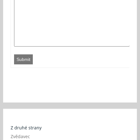
Submit
Z druhé strany
Zvědavec