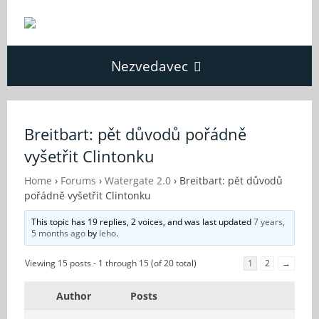
Nezvedavec
Domů
Breitbart: pět důvodů pořádně
vyšetřit Clintonku
Fórum
Home
›
Forums
›
Watergate 2.0
›
Breitbart: pět důvodů
pořádně vyšetřit Clintonku
O Nezvědavci
This topic has 19 replies, 2 voices, and was last updated
7 years,
5 months ago
by
leho
.
Kontakt
Viewing 15 posts - 1 through 15 (of 20 total)
1
2
→
Author
Posts