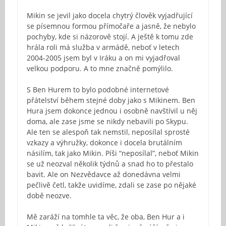
Mikin se jevil jako docela chytrý člověk vyjadřující
se písemnou formou přímočaře a jasně, že nebylo
pochyby, kde si názorově stojí. A ještě k tomu zde
hrála roli má služba v armádě, neboť v letech
2004-2005 jsem byl v Iráku a on mi vyjadřoval
velkou podporu. A to mne značně pomýlilo.
S Ben Hurem to bylo podobné internetové
přátelství během stejné doby jako s Mikinem. Ben
Hura jsem dokonce jednou i osobně navštívil u něj
doma, ale zase jsme se nikdy nebavili po Skypu.
Ale ten se alespoň tak nemstil, neposílal sprosté
vzkazy a výhružky, dokonce i docela brutálním
násilím, tak jako Mikin. Píši “neposílal”, neboť Mikin
se už neozval několik týdnů a snad ho to přestalo
bavit. Ale on Nezvědavce až donedávna velmi
pečlivě četl, takže uvidíme, zdali se zase po nějaké
době neozve.
Mě zaráží na tomhle ta věc, že oba, Ben Hur a i