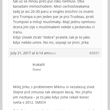
tak uz se mnou pres pul roku nemluvi. Oba
kanadani mimochodem. Mezi cechoslovakama
tady je asi 20-30 paru a singles (vsichni co znam)
pro Trumpa a jen jeden par je pro Trudeau, proti
Trumpovi a miluji muslimaky. Maji jednu vymluvu:
dcera jim zije s muslimakem nekde v Jordansku ci
Iranu.
Kdyz clovek ztrati “dobre” pratele, tak je to jako
kdyz nekdo umre. No nic, ozyvaji se jinni. Jirka
July 21, 2017 at 6:14 am
#3031
REPLY
krakatit
Guest
Milej Jirko, s problemem Mikinu si nezatezuj zivot.
Stejne prd zmuzou tak alespon kecaj. Nic jinyho
jim nezbyva – je to jako kdyz jsme cekali konec
sveta v 2012. SMICH