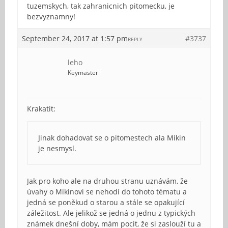
tuzemskych, tak zahranicnich pitomecku, je
bezvyznamny!
September 24, 2017 at 1:57 pm
#3737
REPLY
leho
Keymaster
Krakatit:
Jinak dohadovat se o pitomestech ala Mikin
je nesmysl.
Jak pro koho ale na druhou stranu uznávám, že
úvahy o Mikinovi se nehodí do tohoto tématu a
jedná se poněkud o starou a stále se opakující
záležitost. Ale jelikož se jedná o jednu z typických
známek dnešní doby, mám pocit, že si zaslouží tu a