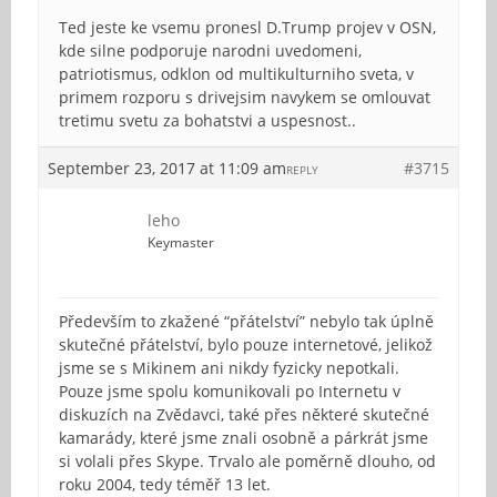
Ted jeste ke vsemu pronesl D.Trump projev v OSN,
kde silne podporuje narodni uvedomeni,
patriotismus, odklon od multikulturniho sveta, v
primem rozporu s drivejsim navykem se omlouvat
tretimu svetu za bohatstvi a uspesnost..
September 23, 2017 at 11:09 am
#3715
REPLY
leho
Keymaster
Především to zkažené “přátelství” nebylo tak úplně
skutečné přátelství, bylo pouze internetové, jelikož
jsme se s Mikinem ani nikdy fyzicky nepotkali.
Pouze jsme spolu komunikovali po Internetu v
diskuzích na Zvědavci, také přes některé skutečné
kamarády, které jsme znali osobně a párkrát jsme
si volali přes Skype. Trvalo ale poměrně dlouho, od
roku 2004, tedy téměř 13 let.