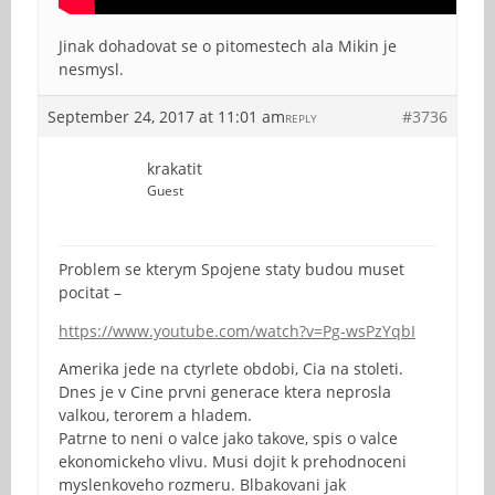
Jinak dohadovat se o pitomestech ala Mikin je
nesmysl.
September 24, 2017 at 11:01 am
#3736
REPLY
krakatit
Guest
Problem se kterym Spojene staty budou muset
pocitat –
https://www.youtube.com/watch?v=Pg-wsPzYqbI
Amerika jede na ctyrlete obdobi, Cia na stoleti.
Dnes je v Cine prvni generace ktera neprosla
valkou, terorem a hladem.
Patrne to neni o valce jako takove, spis o valce
ekonomickeho vlivu. Musi dojit k prehodnoceni
myslenkoveho rozmeru. Blbakovani jak