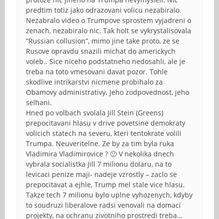
predtim totiz jako odrazovani volicu nezabiralo.
Nezabralo video o Trumpove sprostem vyjadreni o
zenach, nezabiralo nic. Tak holt se vykrystalisovala
“Russian collusion”, mimo jine take proto, ze se
Rusove opravdu snazili michat do americkych
voleb.. Sice niceho podstatneho nedosahli, ale je
treba na toto vmesovani davat pozor. Tohle
skodlive intrikarstvi nicmene probihalo za
Obamovy administrativy. Jeho zodpovednost, jeho
selhani.
Hned po volbach svolala Jill Stein (Greens)
prepocitavani hlasu v drive povetsine demokraty
volicich statech na severu, kteri tentokrate volili
Trumpa. Neuveritelne. Ze by za tim byla ruka
Vladimira Vladimirovice ? 🙂 V nekolika dnech
vybrala socialistka Jill 7 milionu dolaru, na to
levicaci penize maji- nadeje vzrostly – zaclo se
prepocitavat a ejhle, Trump mel stale vice hlasu.
Takze tech 7 milionu bylo uplne vyhozenych, kdyby
to soudruzi liberalove radsi venovali na domaci
projekty, na ochranu zivotniho prostredi treba…