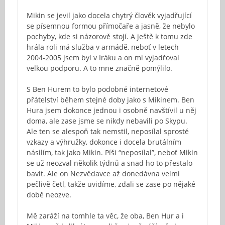
Mikin se jevil jako docela chytrý člověk vyjadřující
se písemnou formou přímočaře a jasně, že nebylo
pochyby, kde si názorově stojí. A ještě k tomu zde
hrála roli má služba v armádě, neboť v letech
2004-2005 jsem byl v Iráku a on mi vyjadřoval
velkou podporu. A to mne značně pomýlilo.
S Ben Hurem to bylo podobné internetové
přátelství během stejné doby jako s Mikinem. Ben
Hura jsem dokonce jednou i osobně navštívil u něj
doma, ale zase jsme se nikdy nebavili po Skypu.
Ale ten se alespoň tak nemstil, neposílal sprosté
vzkazy a výhružky, dokonce i docela brutálním
násilím, tak jako Mikin. Píši “neposílal”, neboť Mikin
se už neozval několik týdnů a snad ho to přestalo
bavit. Ale on Nezvědavce až donedávna velmi
pečlivě četl, takže uvidíme, zdali se zase po nějaké
době neozve.
Mě zaráží na tomhle ta věc, že oba, Ben Hur a i