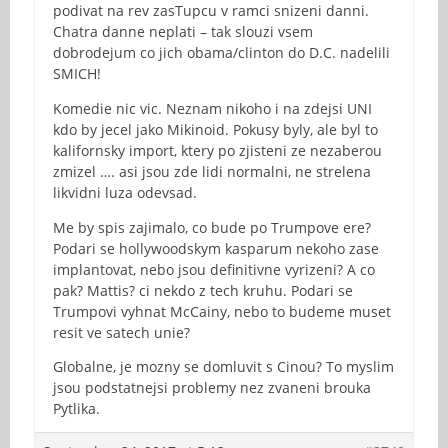
podivat na rev zasTupcu v ramci snizeni danni.
Chatra danne neplati – tak slouzi vsem
dobrodejum co jich obama/clinton do D.C. nadelili
SMICH!
Komedie nic vic. Neznam nikoho i na zdejsi UNI
kdo by jecel jako Mikinoid. Pokusy byly, ale byl to
kalifornsky import, ktery po zjisteni ze nezaberou
zmizel …. asi jsou zde lidi normalni, ne strelena
likvidni luza odevsad.
Me by spis zajimalo, co bude po Trumpove ere?
Podari se hollywoodskym kasparum nekoho zase
implantovat, nebo jsou definitivne vyrizeni? A co
pak? Mattis? ci nekdo z tech kruhu. Podari se
Trumpovi vyhnat McCainy, nebo to budeme muset
resit ve satech unie?
Globalne, je mozny se domluvit s Cinou? To myslim
jsou podstatnejsi problemy nez zvaneni brouka
Pytlika.