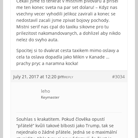
Cekali jsme to tenkrat v mistnim pivovaru a prisel
me ten konec sveta na par set dolaru! – Kdyz nas
vsechny vecer vyhodili jelikoz zavirali a konec se
nedostavil zacali jsme zpivat bojovy pochody.
Mistni serif nas cpal do taxiku sikovne pro tu
prilezitost nakomandovanych, a dohlizel aby nikdo
nelez do svyho auta.
Spocitej si to dvakrat cesta taxikem mimo oslavy a
cela ta oslava dopadla jako Mikin v Kanade …
prachy pryc a naramna kocka!
July 21, 2017 at 12:20 pm
#3034
REPLY
leho
Keymaster
Souhlas s krakatitem. Pokud člověka opustí
“přátelé” kvůli takové blbosti jako Trump, tak se
nejednalo o žádné přátele. Jedná se o maximální