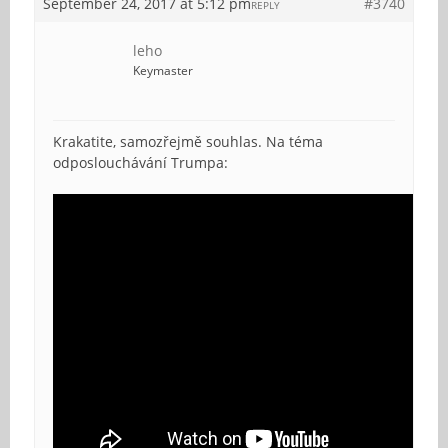
September 24, 2017 at 5:12 pm
#3740
REPLY
leho
Keymaster
Krakatite, samozřejmě souhlas. Na téma
odposlouchávání Trumpa: