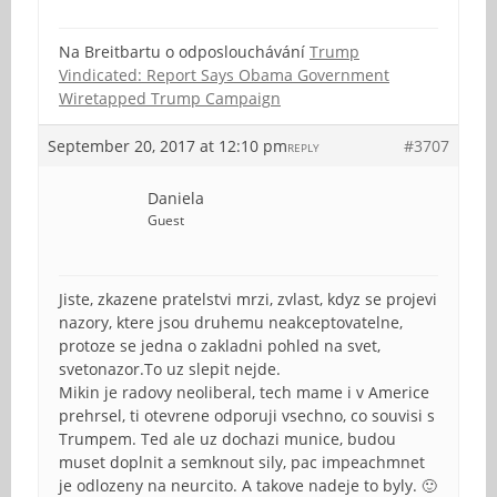
Na Breitbartu o odposlouchávání
Trump
Vindicated: Report Says Obama Government
Wiretapped Trump Campaign
September 20, 2017 at 12:10 pm
#3707
REPLY
Daniela
Guest
Jiste, zkazene pratelstvi mrzi, zvlast, kdyz se projevi
nazory, ktere jsou druhemu neakceptovatelne,
protoze se jedna o zakladni pohled na svet,
svetonazor.To uz slepit nejde.
Mikin je radovy neoliberal, tech mame i v Americe
prehrsel, ti otevrene odporuji vsechno, co souvisi s
Trumpem. Ted ale uz dochazi munice, budou
muset doplnit a semknout sily, pac impeachmnet
je odlozeny na neurcito. A takove nadeje to byly. 🙂