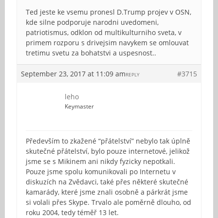
Ted jeste ke vsemu pronesl D.Trump projev v OSN,
kde silne podporuje narodni uvedomeni,
patriotismus, odklon od multikulturniho sveta, v
primem rozporu s drivejsim navykem se omlouvat
tretimu svetu za bohatstvi a uspesnost..
September 23, 2017 at 11:09 am
#3715
REPLY
leho
Keymaster
Především to zkažené “přátelství” nebylo tak úplně
skutečné přátelství, bylo pouze internetové, jelikož
jsme se s Mikinem ani nikdy fyzicky nepotkali.
Pouze jsme spolu komunikovali po Internetu v
diskuzích na Zvědavci, také přes některé skutečné
kamarády, které jsme znali osobně a párkrát jsme
si volali přes Skype. Trvalo ale poměrně dlouho, od
roku 2004, tedy téměř 13 let.