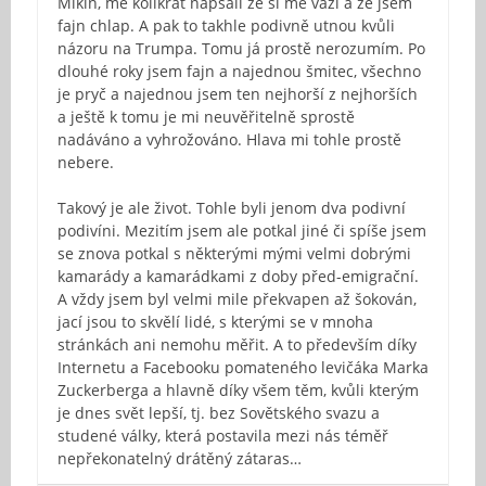
Mikin, mě kolikrát napsali že si mě váží a že jsem
fajn chlap. A pak to takhle podivně utnou kvůli
názoru na Trumpa. Tomu já prostě nerozumím. Po
dlouhé roky jsem fajn a najednou šmitec, všechno
je pryč a najednou jsem ten nejhorší z nejhorších
a ještě k tomu je mi neuvěřitelně sprostě
nadáváno a vyhrožováno. Hlava mi tohle prostě
nebere.
Takový je ale život. Tohle byli jenom dva podivní
podivíni. Mezitím jsem ale potkal jiné či spíše jsem
se znova potkal s některými mými velmi dobrými
kamarády a kamarádkami z doby před-emigrační.
A vždy jsem byl velmi mile překvapen až šokován,
jací jsou to skvělí lidé, s kterými se v mnoha
stránkách ani nemohu měřit. A to především díky
Internetu a Facebooku pomateného levičáka Marka
Zuckerberga a hlavně díky všem těm, kvůli kterým
je dnes svět lepší, tj. bez Sovětského svazu a
studené války, která postavila mezi nás téměř
nepřekonatelný drátěný zátaras…