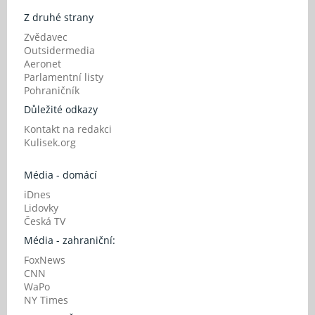
Z druhé strany
Zvědavec
Outsidermedia
Aeronet
Parlamentní listy
Pohraničník
Důležité odkazy
Kontakt na redakci
Kulisek.org
Média - domácí
iDnes
Lidovky
Česká TV
Média - zahraniční:
FoxNews
CNN
WaPo
NY Times