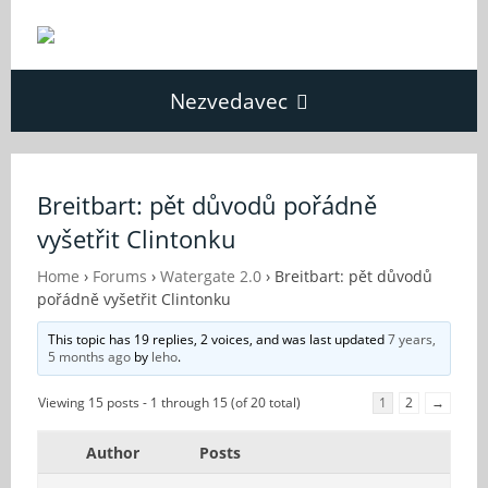
Nezvedavec
Domů
Breitbart: pět důvodů pořádně
vyšetřit Clintonku
Fórum
Home
›
Forums
›
Watergate 2.0
›
Breitbart: pět důvodů
pořádně vyšetřit Clintonku
O Nezvědavci
This topic has 19 replies, 2 voices, and was last updated
7 years,
5 months ago
by
leho
.
Kontakt
Viewing 15 posts - 1 through 15 (of 20 total)
1
2
→
Author
Posts