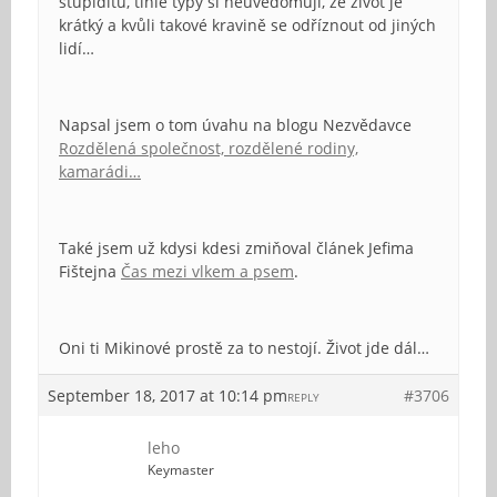
stupiditu, tihle typy si neuvědomují, že život je
krátký a kvůli takové kravině se odříznout od jiných
lidí…
Napsal jsem o tom úvahu na blogu Nezvědavce
Rozdělená společnost, rozdělené rodiny,
kamarádi…
Také jsem už kdysi kdesi zmiňoval článek Jefima
Fištejna
Čas mezi vlkem a psem
.
Oni ti Mikinové prostě za to nestojí. Život jde dál…
September 18, 2017 at 10:14 pm
#3706
REPLY
leho
Keymaster