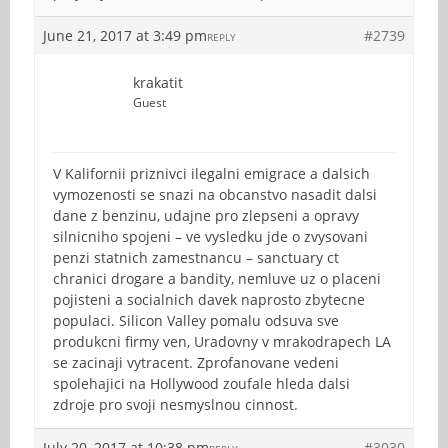
June 21, 2017 at 3:49 pm
#2739
REPLY
krakatit
Guest
V Kalifornii priznivci ilegalni emigrace a dalsich
vymozenosti se snazi na obcanstvo nasadit dalsi
dane z benzinu, udajne pro zlepseni a opravy
silnicniho spojeni – ve vysledku jde o zvysovani
penzi statnich zamestnancu – sanctuary ct
chranici drogare a bandity, nemluve uz o placeni
pojisteni a socialnich davek naprosto zbytecne
populaci. Silicon Valley pomalu odsuva sve
produkcni firmy ven, Uradovny v mrakodrapech LA
se zacinaji vytracent. Zprofanovane vedeni
spolehajici na Hollywood zoufale hleda dalsi
zdroje pro svoji nesmyslnou cinnost.
July 20, 2017 at 10:38 pm
#3030