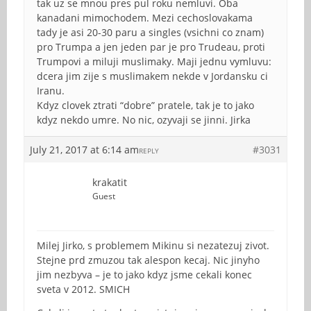
tak uz se mnou pres pul roku nemluvi. Oba
kanadani mimochodem. Mezi cechoslovakama
tady je asi 20-30 paru a singles (vsichni co znam)
pro Trumpa a jen jeden par je pro Trudeau, proti
Trumpovi a miluji muslimaky. Maji jednu vymluvu:
dcera jim zije s muslimakem nekde v Jordansku ci
Iranu.
Kdyz clovek ztrati “dobre” pratele, tak je to jako
kdyz nekdo umre. No nic, ozyvaji se jinni. Jirka
July 21, 2017 at 6:14 am
#3031
REPLY
krakatit
Guest
Milej Jirko, s problemem Mikinu si nezatezuj zivot.
Stejne prd zmuzou tak alespon kecaj. Nic jinyho
jim nezbyva – je to jako kdyz jsme cekali konec
sveta v 2012. SMICH