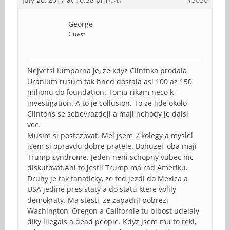
REPLY
George
Guest
Nejvetsi lumparna je, ze kdyz Clintnka prodala
Uranium rusum tak hned dostala asi 100 az 150
milionu do foundation. Tomu rikam neco k
investigation. A to je collusion. To ze lide okolo
Clintons se sebevrazdeji a maji nehody je dalsi
vec.
Musim si postezovat. Mel jsem 2 kolegy a myslel
jsem si opravdu dobre pratele. Bohuzel, oba maji
Trump syndrome. Jeden neni schopny vubec nic
diskutovat.Ani to jestli Trump ma rad Ameriku.
Druhy je tak fanaticky, ze ted jezdi do Mexica a
USA jedine pres staty a do statu ktere volily
demokraty. Ma stesti, ze zapadni pobrezi
Washington, Oregon a Californie tu blbost udelaly
diky illegals a dead people. Kdyz jsem mu to rekl,