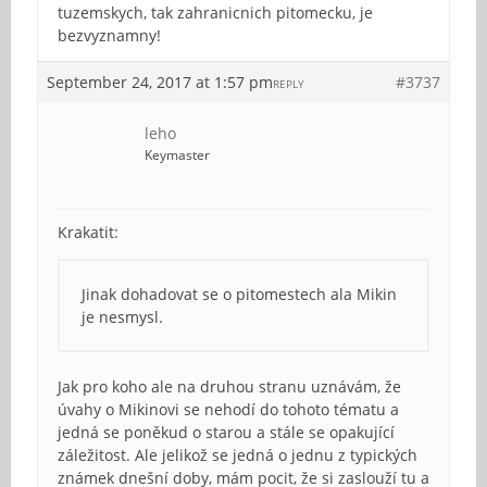
tuzemskych, tak zahranicnich pitomecku, je
bezvyznamny!
September 24, 2017 at 1:57 pm
#3737
REPLY
leho
Keymaster
Krakatit:
Jinak dohadovat se o pitomestech ala Mikin
je nesmysl.
Jak pro koho ale na druhou stranu uznávám, že
úvahy o Mikinovi se nehodí do tohoto tématu a
jedná se poněkud o starou a stále se opakující
záležitost. Ale jelikož se jedná o jednu z typických
známek dnešní doby, mám pocit, že si zaslouží tu a