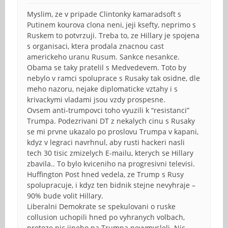
Myslim, ze v pripade Clintonky kamaradsoft s
Putinem kourova clona neni, jeji ksefty, neprimo s
Ruskem to potvrzuji. Treba to, ze Hillary je spojena
s organisaci, ktera prodala znacnou cast
americkeho uranu Rusum. Sankce nesankce.
Obama se taky pratelil s Medvedevem. Toto by
nebylo v ramci spoluprace s Rusaky tak osidne, dle
meho nazoru, nejake diplomaticke vztahy i s
krivackymi vladami jsou vzdy prospesne.
Ovsem anti-trumpovci toho vyuzili k “resistanci”
Trumpa. Podezrivani DT z nekalych cinu s Rusaky
se mi prvne ukazalo po proslovu Trumpa v kapani,
kdyz v legraci navrhnul, aby rusti hackeri nasli
tech 30 tisic zmizelych E-mailu, kterych se Hillary
zbavila.. To bylo kviceniho na progresivni televisi.
Huffington Post hned vedela, ze Trump s Rusy
spolupracuje, i kdyz ten bidnik stejne nevyhraje –
90% bude volit Hillary.
Liberalni Demokrate se spekulovani o ruske
collusion uchopili hned po vyhranych volbach,
protoze nic jineho na Trumpa nevymysleli. Nic