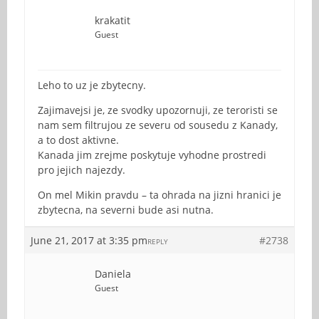
krakatit
Guest
Leho to uz je zbytecny.
Zajimavejsi je, ze svodky upozornuji, ze teroristi se
nam sem filtrujou ze severu od sousedu z Kanady,
a to dost aktivne.
Kanada jim zrejme poskytuje vyhodne prostredi
pro jejich najezdy.
On mel Mikin pravdu – ta ohrada na jizni hranici je
zbytecna, na severni bude asi nutna.
June 21, 2017 at 3:35 pm
#2738
REPLY
Daniela
Guest