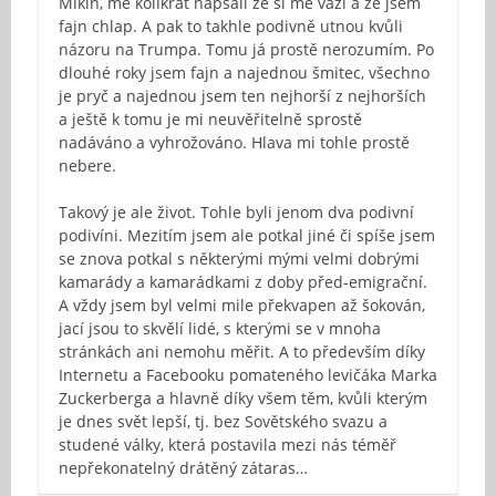
Mikin, mě kolikrát napsali že si mě váží a že jsem
fajn chlap. A pak to takhle podivně utnou kvůli
názoru na Trumpa. Tomu já prostě nerozumím. Po
dlouhé roky jsem fajn a najednou šmitec, všechno
je pryč a najednou jsem ten nejhorší z nejhorších
a ještě k tomu je mi neuvěřitelně sprostě
nadáváno a vyhrožováno. Hlava mi tohle prostě
nebere.
Takový je ale život. Tohle byli jenom dva podivní
podivíni. Mezitím jsem ale potkal jiné či spíše jsem
se znova potkal s některými mými velmi dobrými
kamarády a kamarádkami z doby před-emigrační.
A vždy jsem byl velmi mile překvapen až šokován,
jací jsou to skvělí lidé, s kterými se v mnoha
stránkách ani nemohu měřit. A to především díky
Internetu a Facebooku pomateného levičáka Marka
Zuckerberga a hlavně díky všem těm, kvůli kterým
je dnes svět lepší, tj. bez Sovětského svazu a
studené války, která postavila mezi nás téměř
nepřekonatelný drátěný zátaras…