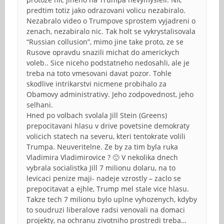
predtim totiz jako odrazovani volicu nezabiralo.
Nezabralo video o Trumpove sprostem vyjadreni o
zenach, nezabiralo nic. Tak holt se vykrystalisovala
“Russian collusion”, mimo jine take proto, ze se
Rusove opravdu snazili michat do americkych
voleb.. Sice niceho podstatneho nedosahli, ale je
treba na toto vmesovani davat pozor. Tohle
skodlive intrikarstvi nicmene probihalo za
Obamovy administrativy. Jeho zodpovednost, jeho
selhani.
Hned po volbach svolala Jill Stein (Greens)
prepocitavani hlasu v drive povetsine demokraty
volicich statech na severu, kteri tentokrate volili
Trumpa. Neuveritelne. Ze by za tim byla ruka
Vladimira Vladimirovice ? 🙂 V nekolika dnech
vybrala socialistka Jill 7 milionu dolaru, na to
levicaci penize maji- nadeje vzrostly – zaclo se
prepocitavat a ejhle, Trump mel stale vice hlasu.
Takze tech 7 milionu bylo uplne vyhozenych, kdyby
to soudruzi liberalove radsi venovali na domaci
projekty, na ochranu zivotniho prostredi treba…