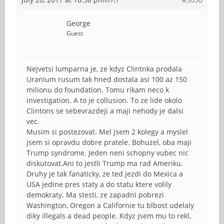
REPLY
George
Guest
Nejvetsi lumparna je, ze kdyz Clintnka prodala
Uranium rusum tak hned dostala asi 100 az 150
milionu do foundation. Tomu rikam neco k
investigation. A to je collusion. To ze lide okolo
Clintons se sebevrazdeji a maji nehody je dalsi
vec.
Musim si postezovat. Mel jsem 2 kolegy a myslel
jsem si opravdu dobre pratele. Bohuzel, oba maji
Trump syndrome. Jeden neni schopny vubec nic
diskutovat.Ani to jestli Trump ma rad Ameriku.
Druhy je tak fanaticky, ze ted jezdi do Mexica a
USA jedine pres staty a do statu ktere volily
demokraty. Ma stesti, ze zapadni pobrezi
Washington, Oregon a Californie tu blbost udelaly
diky illegals a dead people. Kdyz jsem mu to rekl,