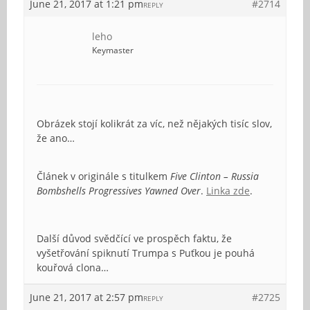
June 21, 2017 at 1:21 pm
#2714
REPLY
leho
Keymaster
Obrázek stojí kolikrát za víc, než nějakých tisíc slov,
že ano…
Článek v originále s titulkem
Five Clinton – Russia
Bombshells Progressives Yawned Over
.
Linka zde
.
Další důvod svědčící ve prospěch faktu, že
vyšetřování spiknutí Trumpa s Puťkou je pouhá
kouřová clona…
June 21, 2017 at 2:57 pm
#2725
REPLY