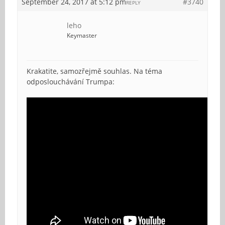
September 24, 2017 at 5:12 pm
#3740
REPLY
leho
Keymaster
Krakatite, samozřejmě souhlas. Na téma
odposlouchávání Trumpa: