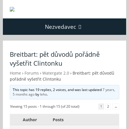
Nezvedavec
Domů
Breitbart: pět důvodů pořádně
vyšetřit Clintonku
Fórum
Home
›
Forums
›
Watergate 2.0
›
Breitbart: pět důvodů
pořádně vyšetřit Clintonku
O Nezvědavci
This topic has 19 replies, 2 voices, and was last updated
7 years,
5 months ago
by
leho
.
Kontakt
Viewing 15 posts - 1 through 15 (of 20 total)
1
2
→
Author
Posts