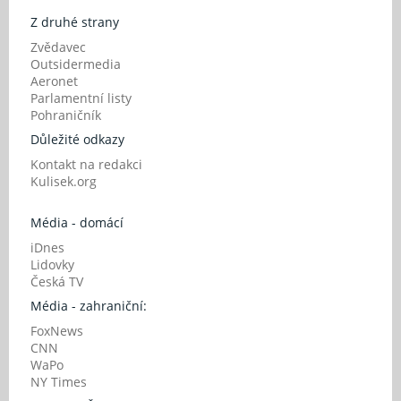
Z druhé strany
Zvědavec
Outsidermedia
Aeronet
Parlamentní listy
Pohraničník
Důležité odkazy
Kontakt na redakci
Kulisek.org
Média - domácí
iDnes
Lidovky
Česká TV
Média - zahraniční:
FoxNews
CNN
WaPo
NY Times