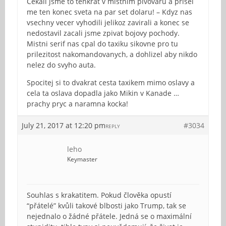
Cekali jsme to tenkrat v mistnim pivovaru a prisel
me ten konec sveta na par set dolaru! – Kdyz nas
vsechny vecer vyhodili jelikoz zavirali a konec se
nedostavil zacali jsme zpivat bojovy pochody.
Mistni serif nas cpal do taxiku sikovne pro tu
prilezitost nakomandovanych, a dohlizel aby nikdo
nelez do svyho auta.
Spocitej si to dvakrat cesta taxikem mimo oslavy a
cela ta oslava dopadla jako Mikin v Kanade …
prachy pryc a naramna kocka!
July 21, 2017 at 12:20 pm
#3034
REPLY
leho
Keymaster
Souhlas s krakatitem. Pokud člověka opustí
“přátelé” kvůli takové blbosti jako Trump, tak se
nejednalo o žádné přátele. Jedná se o maximální