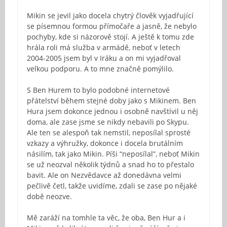
Mikin se jevil jako docela chytrý člověk vyjadřující
se písemnou formou přímočaře a jasně, že nebylo
pochyby, kde si názorově stojí. A ještě k tomu zde
hrála roli má služba v armádě, neboť v letech
2004-2005 jsem byl v Iráku a on mi vyjadřoval
velkou podporu. A to mne značně pomýlilo.
S Ben Hurem to bylo podobné internetové
přátelství během stejné doby jako s Mikinem. Ben
Hura jsem dokonce jednou i osobně navštívil u něj
doma, ale zase jsme se nikdy nebavili po Skypu.
Ale ten se alespoň tak nemstil, neposílal sprosté
vzkazy a výhružky, dokonce i docela brutálním
násilím, tak jako Mikin. Píši “neposílal”, neboť Mikin
se už neozval několik týdnů a snad ho to přestalo
bavit. Ale on Nezvědavce až donedávna velmi
pečlivě četl, takže uvidíme, zdali se zase po nějaké
době neozve.
Mě zaráží na tomhle ta věc, že oba, Ben Hur a i