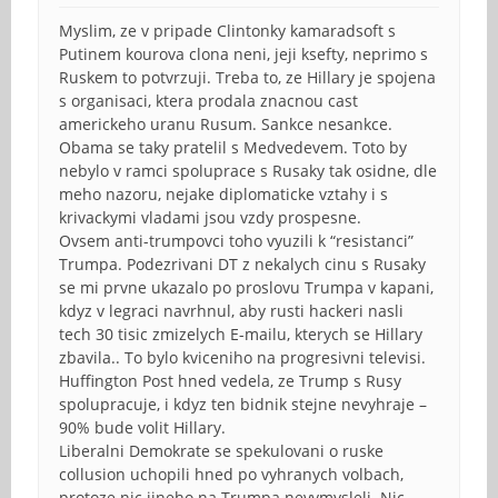
Myslim, ze v pripade Clintonky kamaradsoft s
Putinem kourova clona neni, jeji ksefty, neprimo s
Ruskem to potvrzuji. Treba to, ze Hillary je spojena
s organisaci, ktera prodala znacnou cast
americkeho uranu Rusum. Sankce nesankce.
Obama se taky pratelil s Medvedevem. Toto by
nebylo v ramci spoluprace s Rusaky tak osidne, dle
meho nazoru, nejake diplomaticke vztahy i s
krivackymi vladami jsou vzdy prospesne.
Ovsem anti-trumpovci toho vyuzili k “resistanci”
Trumpa. Podezrivani DT z nekalych cinu s Rusaky
se mi prvne ukazalo po proslovu Trumpa v kapani,
kdyz v legraci navrhnul, aby rusti hackeri nasli
tech 30 tisic zmizelych E-mailu, kterych se Hillary
zbavila.. To bylo kviceniho na progresivni televisi.
Huffington Post hned vedela, ze Trump s Rusy
spolupracuje, i kdyz ten bidnik stejne nevyhraje –
90% bude volit Hillary.
Liberalni Demokrate se spekulovani o ruske
collusion uchopili hned po vyhranych volbach,
protoze nic jineho na Trumpa nevymysleli. Nic