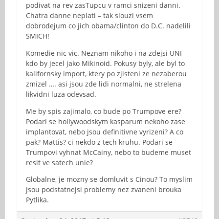
podivat na rev zasTupcu v ramci snizeni danni.
Chatra danne neplati – tak slouzi vsem
dobrodejum co jich obama/clinton do D.C. nadelili
SMICH!
Komedie nic vic. Neznam nikoho i na zdejsi UNI
kdo by jecel jako Mikinoid. Pokusy byly, ale byl to
kalifornsky import, ktery po zjisteni ze nezaberou
zmizel …. asi jsou zde lidi normalni, ne strelena
likvidni luza odevsad.
Me by spis zajimalo, co bude po Trumpove ere?
Podari se hollywoodskym kasparum nekoho zase
implantovat, nebo jsou definitivne vyrizeni? A co
pak? Mattis? ci nekdo z tech kruhu. Podari se
Trumpovi vyhnat McCainy, nebo to budeme muset
resit ve satech unie?
Globalne, je mozny se domluvit s Cinou? To myslim
jsou podstatnejsi problemy nez zvaneni brouka
Pytlika.