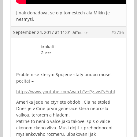
Jinak dohadovat se o pitomestech ala Mikin je
nesmysl.
September 24, 2017 at 11:01 am
#3736
REPLY
krakatit
Guest
Problem se kterym Spojene staty budou muset
pocitat –
https://www.youtube.com/watch?v=Pg-wsPzYqbI
Amerika jede na ctyrlete obdobi, Cia na stoleti.
Dnes je v Cine prvni generace ktera neprosla
valkou, terorem a hladem.
Patrne to neni o valce jako takove, spis o valce
ekonomickeho vlivu. Musi dojit k prehodnoceni
myslenkoveho rozmeru. Blbakovani jak