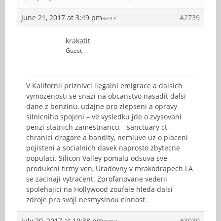
June 21, 2017 at 3:49 pm
#2739
REPLY
krakatit
Guest
V Kalifornii priznivci ilegalni emigrace a dalsich
vymozenosti se snazi na obcanstvo nasadit dalsi
dane z benzinu, udajne pro zlepseni a opravy
silnicniho spojeni – ve vysledku jde o zvysovani
penzi statnich zamestnancu – sanctuary ct
chranici drogare a bandity, nemluve uz o placeni
pojisteni a socialnich davek naprosto zbytecne
populaci. Silicon Valley pomalu odsuva sve
produkcni firmy ven, Uradovny v mrakodrapech LA
se zacinaji vytracent. Zprofanovane vedeni
spolehajici na Hollywood zoufale hleda dalsi
zdroje pro svoji nesmyslnou cinnost.
July 20, 2017 at 10:38 pm
#3030