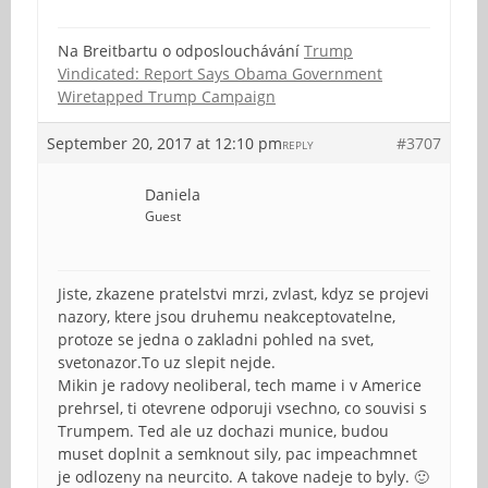
Na Breitbartu o odposlouchávání
Trump
Vindicated: Report Says Obama Government
Wiretapped Trump Campaign
September 20, 2017 at 12:10 pm
#3707
REPLY
Daniela
Guest
Jiste, zkazene pratelstvi mrzi, zvlast, kdyz se projevi
nazory, ktere jsou druhemu neakceptovatelne,
protoze se jedna o zakladni pohled na svet,
svetonazor.To uz slepit nejde.
Mikin je radovy neoliberal, tech mame i v Americe
prehrsel, ti otevrene odporuji vsechno, co souvisi s
Trumpem. Ted ale uz dochazi munice, budou
muset doplnit a semknout sily, pac impeachmnet
je odlozeny na neurcito. A takove nadeje to byly. 🙂