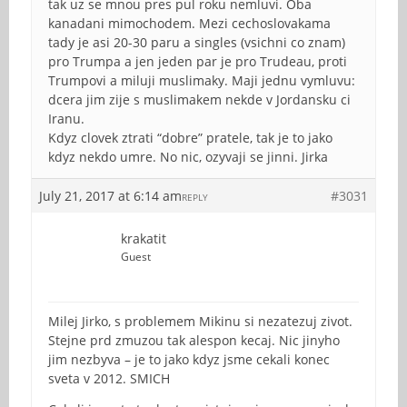
tak uz se mnou pres pul roku nemluvi. Oba
kanadani mimochodem. Mezi cechoslovakama
tady je asi 20-30 paru a singles (vsichni co znam)
pro Trumpa a jen jeden par je pro Trudeau, proti
Trumpovi a miluji muslimaky. Maji jednu vymluvu:
dcera jim zije s muslimakem nekde v Jordansku ci
Iranu.
Kdyz clovek ztrati “dobre” pratele, tak je to jako
kdyz nekdo umre. No nic, ozyvaji se jinni. Jirka
July 21, 2017 at 6:14 am
#3031
REPLY
krakatit
Guest
Milej Jirko, s problemem Mikinu si nezatezuj zivot.
Stejne prd zmuzou tak alespon kecaj. Nic jinyho
jim nezbyva – je to jako kdyz jsme cekali konec
sveta v 2012. SMICH