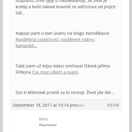
stupiditu, tihle typy si neuvědomují, že život je
krátký a kvůli takové kravině se odříznout od jiných
lidí…
Napsal jsem o tom úvahu na blogu Nezvědavce
Rozdělená společnost, rozdělené rodiny,
kamarádi…
Také jsem už kdysi kdesi zmiňoval článek Jefima
Fištejna
Čas mezi vlkem a psem
.
Oni ti Mikinové prostě za to nestojí. Život jde dál…
September 18, 2017 at 10:14 pm
#3706
REPLY
leho
Keymaster