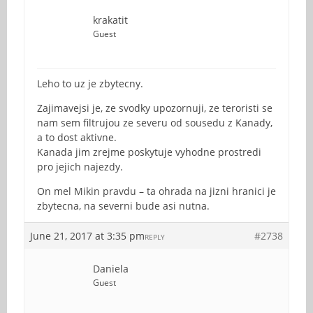
krakatit
Guest
Leho to uz je zbytecny.
Zajimavejsi je, ze svodky upozornuji, ze teroristi se
nam sem filtrujou ze severu od sousedu z Kanady,
a to dost aktivne.
Kanada jim zrejme poskytuje vyhodne prostredi
pro jejich najezdy.
On mel Mikin pravdu – ta ohrada na jizni hranici je
zbytecna, na severni bude asi nutna.
June 21, 2017 at 3:35 pm
#2738
REPLY
Daniela
Guest