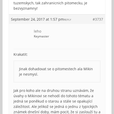
tuzemskych, tak zahranicnich pitomecku, je
bezvyznamny!
September 24, 2017 at 1:57 pm
#3737
REPLY
leho
Keymaster
Krakatit:
Jinak dohadovat se o pitomestech ala Mikin
je nesmysl.
Jak pro koho ale na druhou stranu uznávám, že
úvahy o Mikinovi se nehodí do tohoto tématu a
jedná se poněkud o starou a stále se opakující
záležitost. Ale jelikož se jedná o jednu z typických
známek dnešní doby, mám pocit, že si zaslouží tu a