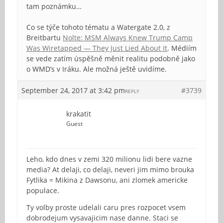
tam poznámku…
Co se týče tohoto tématu a Watergate 2.0, z
Breitbartu
Nolte: MSM Always Knew Trump Camp
Was Wiretapped — They Just Lied About It
. Médiím
se vede zatím úspěšně měnit realitu podobně jako
o WMD’s v Iráku. Ale možná ještě uvidíme.
September 24, 2017 at 3:42 pm
#3739
REPLY
krakatit
Guest
Leho, kdo dnes v zemi 320 milionu lidi bere vazne
media? At delaji, co delaji, neveri jim mimo brouka
Fytlika = Mikina z Dawsonu, ani zlomek americke
populace.
Ty volby proste udelali caru pres rozpocet vsem
dobrodejum vysavajicim nase danne. Staci se