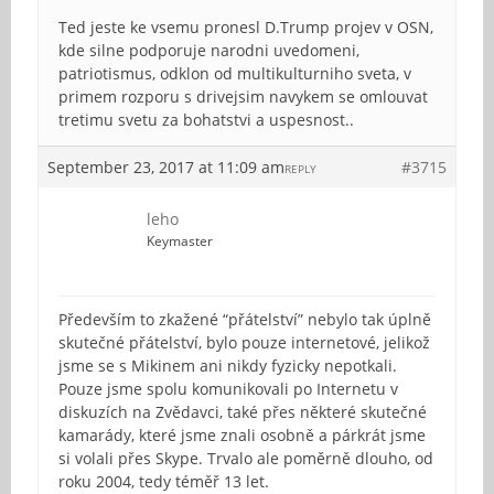
Ted jeste ke vsemu pronesl D.Trump projev v OSN,
kde silne podporuje narodni uvedomeni,
patriotismus, odklon od multikulturniho sveta, v
primem rozporu s drivejsim navykem se omlouvat
tretimu svetu za bohatstvi a uspesnost..
September 23, 2017 at 11:09 am
#3715
REPLY
leho
Keymaster
Především to zkažené “přátelství” nebylo tak úplně
skutečné přátelství, bylo pouze internetové, jelikož
jsme se s Mikinem ani nikdy fyzicky nepotkali.
Pouze jsme spolu komunikovali po Internetu v
diskuzích na Zvědavci, také přes některé skutečné
kamarády, které jsme znali osobně a párkrát jsme
si volali přes Skype. Trvalo ale poměrně dlouho, od
roku 2004, tedy téměř 13 let.