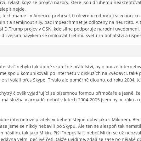
mrzi, zvlast, kdyz se projevi nazory, ktere jsou druhemu neakceptov
slepit nejde.
l, tech mame i v Americe prehrsel, ti otevrene odporuji vsechno, c
it a semknout sily, pac impeachmnet je odlozeny na neurcito. A t
sl D.Trump projev v OSN, kde silne podporuje narodni uvedomeni, 
 drivejsim navykem se omlouvat tretimu svetu za bohatstvi a uspes
telství” nebylo tak úplně skutečné přátelství, bylo pouze internetov
jsme spolu komunikovali po Internetu v diskuzích na Zvědavci, také
e si volali přes Skype. Trvalo ale poměrně dlouho, od roku 2004, te
 chytrý člověk vyjadřující se písemnou formou přímočaře a jasně, že
li má služba v armádě, neboť v letech 2004-2005 jsem byl v Iráku a
bné internetové přátelství během stejné doby jako s Mikinem. Be
zase jsme se nikdy nebavili po Skypu. Ale ten se alespoň tak nemstil
 násilím, tak jako Mikin. Píši “neposílal”, neboť Mikin se už neozva
dávna velmi pečlivě četl, takže uvidíme, zdali se zase po nějaké 