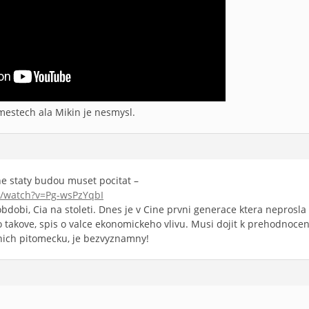
mestech ala Mikin je nesmysl.
e staty budou muset pocitat –
/watch?v=Pg-wsPzYqbI
obdobi, Cia na stoleti. Dnes je v Cine prvni generace ktera neprosl
ko takove, spis o valce ekonomickeho vlivu. Musi dojit k prehodnoc
nich pitomecku, je bezvyznamny!