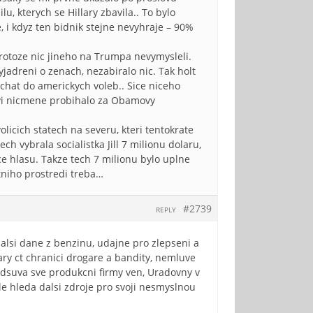
u, kterych se Hillary zbavila.. To bylo
, i kdyz ten bidnik stejne nevyhraje – 90%
rotoze nic jineho na Trumpa nevymysleli.
jadreni o zenach, nezabiralo nic. Tak holt
ichat do americkych voleb.. Sice niceho
stvi nicmene probihalo za Obamovy
licich statech na severu, kteri tentokrate
ch vybrala socialistka Jill 7 milionu dolaru,
ice hlasu. Takze tech 7 milionu bylo uplne
tniho prostredi treba…
#2739
REPLY
dalsi dane z benzinu, udajne pro zlepseni a
ary ct chranici drogare a bandity, nemluve
 odsuva sve produkcni firmy ven, Uradovny v
e hleda dalsi zdroje pro svoji nesmyslnou