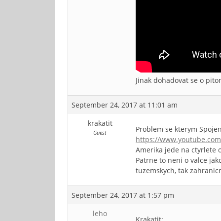
Jinak dohadovat se o pito
September 24, 2017 at 11:01 am
krakatit
Problem se kterym Spojen
Guest
https://www.youtube.com
Amerika jede na ctyrlete 
Patrne to neni o valce ja
tuzemskych, tak zahranic
September 24, 2017 at 1:57 pm
leho
Krakatit: