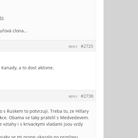
de
.
ouřová clona…
#2725
REPLY
 Kanady, a to dost aktivne.
#2738
REPLY
 s Ruskem to potvrzuji. Treba to, ze Hillary
kce. Obama se taky pratelil s Medvedevem.
 vztahy i s krivackymi vladami jsou vzdy
Rusaky se mi prvne ukazalo po proslovu