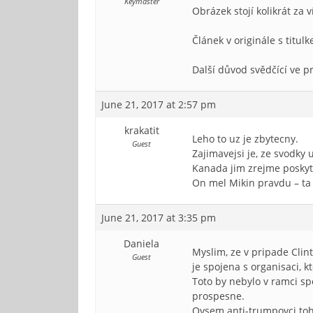
Keymaster
Obrázek stojí kolikrát za v
Článek v originále s titu
Další důvod svědčící ve p
June 21, 2017 at 2:57 pm
krakatit
Leho to uz je zbytecny.
Guest
Zajimavejsi je, ze svodky 
Kanada jim zrejme poskytu
On mel Mikin pravdu – ta 
June 21, 2017 at 3:35 pm
Daniela
Myslim, ze v pripade Clint
Guest
je spojena s organisaci,
Toto by nebylo v ramci sp
prospesne.
Ovsem anti-trumpovci toho