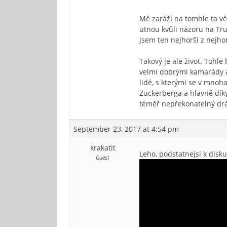
Mě zaráží na tomhle ta věc
utnou kvůli názoru na Tr
jsem ten nejhorší z nejho
Takový je ale život. Tohle
velmi dobrými kamarády a 
lidé, s kterými se v mno
Zuckerberga a hlavně díky
téměř nepřekonatelný dr
September 23, 2017 at 4:54 pm
krakatit
Leho, podstatnejsi k disku
Guest