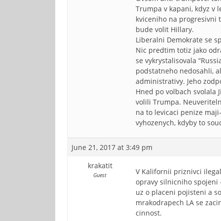
Trumpa v kapani, kdyz v le
kviceniho na progresivni 
bude volit Hillary.
Liberalni Demokrate se sp
Nic predtim totiz jako od
se vykrystalisovala “Russ
podstatneho nedosahli, al
administrativy. Jeho zodp
Hned po volbach svolala Ji
volili Trumpa. Neuveriteln
na to levicaci penize maji
vyhozenych, kdyby to soud
June 21, 2017 at 3:49 pm
krakatit
V Kalifornii priznivci il
Guest
opravy silnicniho spojeni
uz o placeni pojisteni a 
mrakodrapech LA se zacina
cinnost.