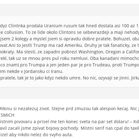
 kdyz Clintnka prodala Uranium rusum tak hned dostala asi 100 az 
 je collusion. To ze lide okolo Clintons se sebevrazdeji a maji nehody
 jsem 2 kolegy a myslel jsem si opravdu dobre pratele. Bohuzel, o
vat.Ani to jestli Trump ma rad Ameriku. Druhy je tak fanaticky, ze 
mokraty. Ma stesti, ze zapadni pobrezi Washington, Oregon a Califor
rekl, tak uz se mnou pres pul roku nemluvi. Oba kanadani mimocho
i co znam) pro Trumpa a jen jeden par je pro Trudeau, proti Trump
em nekde v Jordansku ci Iranu.
pratele, tak je to jako kdyz nekdo umre. No nic, ozyvaji se jinni. Jirk
ikinu si nezatezuj zivot. Stejne prd zmuzou tak alespon kecaj. Nic 
. SMICH
istnim pivovaru a prisel me ten konec sveta na par set dolaru! – Kd
avil zacali jsme zpivat bojovy pochody. Mistni serif nas cpal do taxi
zel aby nikdo nelez do svyho auta.