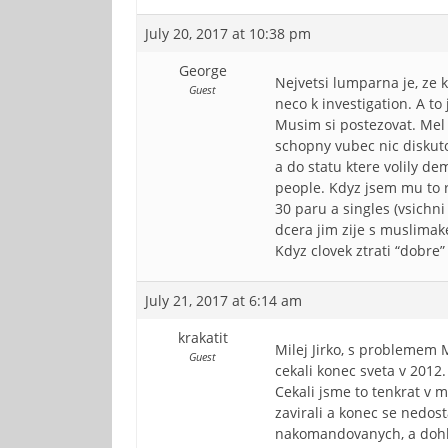
July 20, 2017 at 10:38 pm
George
Nejvetsi lumparna je, ze
Guest
neco k investigation. A to
Musim si postezovat. Mel
schopny vubec nic diskuto
a do statu ktere volily de
people. Kdyz jsem mu to 
30 paru a singles (vsichn
dcera jim zije s muslimak
Kdyz clovek ztrati “dobre” 
July 21, 2017 at 6:14 am
krakatit
Milej Jirko, s problemem M
Guest
cekali konec sveta v 2012
Cekali jsme to tenkrat v m
zavirali a konec se nedost
nakomandovanych, a dohli