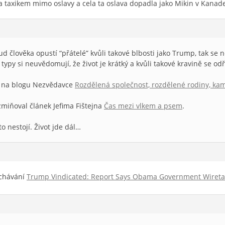
sta taxikem mimo oslavy a cela ta oslava dopadla jako Mikin v Kana
d člověka opustí “přátelé” kvůli takové blbosti jako Trump, tak se 
 typy si neuvědomují, že život je krátký a kvůli takové kravině se od
 na blogu Nezvědavce
Rozdělená společnost, rozdělené rodiny, ka
zmiňoval článek Jefima Fištejna
Čas mezi vlkem a psem
.
to nestojí. Život jde dál…
uchávání
Trump Vindicated: Report Says Obama Government Wire