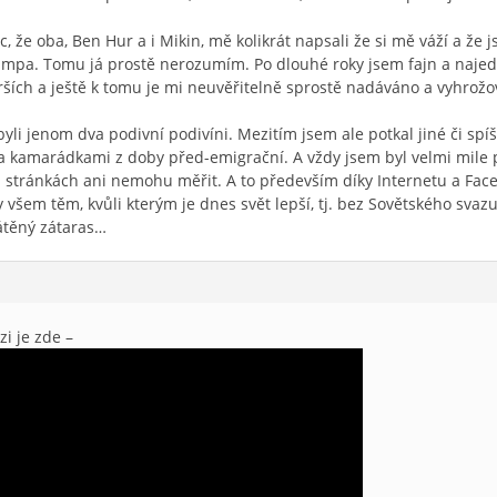
, že oba, Ben Hur a i Mikin, mě kolikrát napsali že si mě váží a že 
umpa. Tomu já prostě nerozumím. Po dlouhé roky jsem fajn a najed
rších a ještě k tomu je mi neuvěřitelně sprostě nadáváno a vyhrožo
 byli jenom dva podivní podivíni. Mezitím jsem ale potkal jiné či s
kamarádkami z doby před-emigrační. A vždy jsem byl velmi mile př
ha stránkách ani nemohu měřit. A to především díky Internetu a F
 všem těm, kvůli kterým je dnes svět lepší, tj. bez Sovětského svazu
átěný zátaras…
zi je zde –