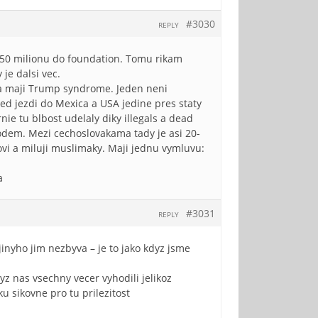
#3030
REPLY
150 milionu do foundation. Tomu rikam
 je dalsi vec.
ba maji Trump syndrome. Jeden neni
ted jezdi do Mexica a USA jedine pres staty
nie tu blbost udelaly diky illegals a dead
dem. Mezi cechoslovakama tady je asi 20-
ovi a miluji muslimaky. Maji jednu vymluvu:
a
#3031
REPLY
jinyho jim nezbyva – je to jako kdyz jsme
yz nas vsechny vecer vyhodili jelikoz
ku sikovne pro tu prilezitost