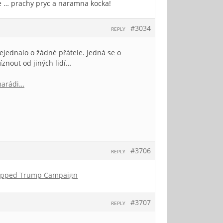
de … prachy pryc a naramna kocka!
#3034
REPLY
nejednalo o žádné přátele. Jedná se o
říznout od jiných lidí…
marádi…
#3706
REPLY
tapped Trump Campaign
#3707
REPLY