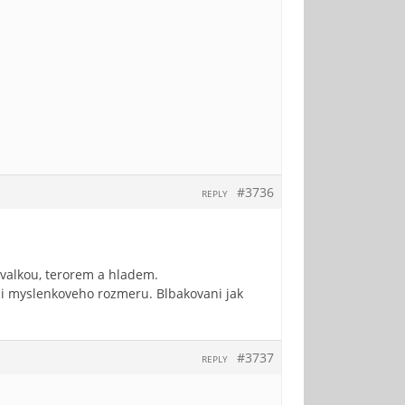
#3736
REPLY
a valkou, terorem a hladem.
eni myslenkoveho rozmeru. Blbakovani jak
#3737
REPLY