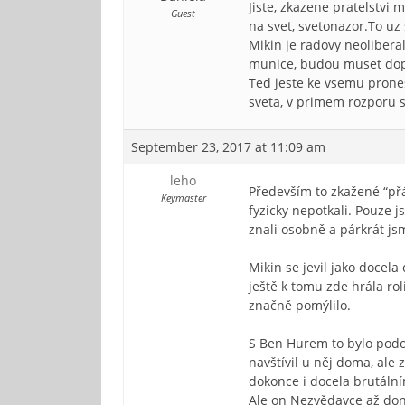
Jiste, zkazene pratelstvi 
Guest
na svet, svetonazor.To uz 
Mikin je radovy neolibera
munice, budou muset dopln
Ted jeste ke vsemu prone
sveta, v primem rozporu s
September 23, 2017 at 11:09 am
leho
Především to zkažené “přá
Keymaster
fyzicky nepotkali. Pouze 
znali osobně a párkrát jsm
Mikin se jevil jako docela
ještě k tomu zde hrála ro
značně pomýlilo.
S Ben Hurem to bylo podo
navštívil u něj doma, ale 
dokonce i docela brutálním
Ale on Nezvědavce až done