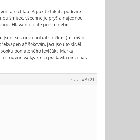
jsem fajn chlap. A pak to takhle podivně
nou šmitec, všechno je pryč a najednou
váno. Hlava mi tohle prostě nebere.
píše jsem se znova potkal s některými mými
ekvapen až šokován, jací jsou to skvělí
acebooku pomateného levičáka Marka
 a studené války, která postavila mezi nás
#3721
REPLY