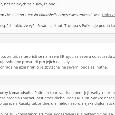
íc, než nějakých tisíc slov, že ano…
lkem
Five Clinton – Russia Bombshells Progressives Yawned Over
.
Linka z
rospěch faktu, že vyšetřování spiknutí Trumpa s Puťkou je pouhá k
upozornuji, ze teroristi se nam sem filtrujou ze severu od sousedu z
je vyhodne prostredi pro jejich najezdy.
ohrada na jizni hranici je zbytecna, na severni bude asi nutna.
onky kamaradsoft s Putinem kourova clona neni, jeji ksefty, neprimo
 ktera prodala znacnou cast americkeho uranu Rusum. Sankce nesan
oluprace s Rusaky tak osidne, dle meho nazoru, nejake diplomaticke
 vyuzili k “resistanci” Trumpa. Podezrivani DT z nekalych cinu s 