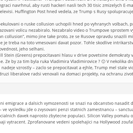
graci navrhnul, aby rusti hackeri nasli tech 30 tisic zmizelych E-mail
televisi. Huffington Post hned vedela, ze Trump s Rusy spolupracuje
ekulovani o ruske collusion uchopili hned po vyhranych volbach, p
razovani volicu nezabiralo. Nezabralo video o Trumpove sprostem vy
ian collusion”, mimo jine take proto, ze se Rusove opravdu snazili m
e je treba na toto vmesovani davat pozor. Tohle skodlive intrikar
ovednost, jeho selhani.
ll Stein (Greens) prepocitavani hlasu v drive povetsine demokraty vo
e. Ze by za tim byla ruka Vladimira Vladimirovice ? 🙂 V nekolika dne
- nadeje vzrostly – zaclo se prepocitavat a ejhle, Trump mel stale v
ruzi liberalove radsi venovali na domaci projekty, na ochranu zivo
egalni emigrace a dalsich vymozenosti se snazi na obcanstvo nasadit 
 – ve vysledku jde o zvysovani penzi statnich zamestnancu – sanctu
socialnich davek naprosto zbytecne populaci. Silicon Valley pomalu
ji vytracent. Zprofanovane vedeni spolehajici na Hollywood zoufal