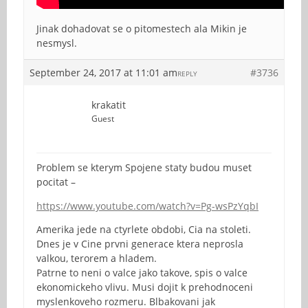
Jinak dohadovat se o pitomestech ala Mikin je
nesmysl.
September 24, 2017 at 11:01 am
#3736
REPLY
krakatit
Guest
Problem se kterym Spojene staty budou muset
pocitat –
https://www.youtube.com/watch?v=Pg-wsPzYqbI
Amerika jede na ctyrlete obdobi, Cia na stoleti.
Dnes je v Cine prvni generace ktera neprosla
valkou, terorem a hladem.
Patrne to neni o valce jako takove, spis o valce
ekonomickeho vlivu. Musi dojit k prehodnoceni
myslenkoveho rozmeru. Blbakovani jak