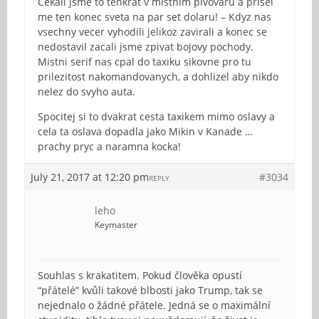
Cekali jsme to tenkrat v mistnim pivovaru a prisel
me ten konec sveta na par set dolaru! – Kdyz nas
vsechny vecer vyhodili jelikoz zavirali a konec se
nedostavil zacali jsme zpivat bojovy pochody.
Mistni serif nas cpal do taxiku sikovne pro tu
prilezitost nakomandovanych, a dohlizel aby nikdo
nelez do svyho auta.
Spocitej si to dvakrat cesta taxikem mimo oslavy a
cela ta oslava dopadla jako Mikin v Kanade …
prachy pryc a naramna kocka!
July 21, 2017 at 12:20 pm
#3034
REPLY
leho
Keymaster
Souhlas s krakatitem. Pokud člověka opustí
“přátelé” kvůli takové blbosti jako Trump, tak se
nejednalo o žádné přátele. Jedná se o maximální