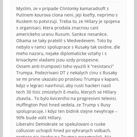
Myslim, ze v pripade Clintonky kamaradsoft s
Putinem kourova clona neni, jeji ksefty, neprimo s
Ruskem to potvrzuji. Treba to, ze Hillary je spojena
s organisaci, ktera prodala znacnou cast
americkeho uranu Rusum. Sankce nesankce.
Obama se taky pratelil s Medvedevem. Toto by
nebylo v ramci spoluprace s Rusaky tak osidne, dle
meho nazoru, nejake diplomaticke vztahy i s
krivackymi vladami jsou vzdy prospesne.
Ovsem anti-trumpovci toho vyuzili k “resistanci”
Trumpa. Podezrivani DT z nekalych cinu s Rusaky
se mi prvne ukazalo po proslovu Trumpa v kapani,
kdyz v legraci navrhnul, aby rusti hackeri nasli
tech 30 tisic zmizelych E-mailu, kterych se Hillary
zbavila.. To bylo kviceniho na progresivni televisi.
Huffington Post hned vedela, ze Trump s Rusy
spolupracuje, i kdyz ten bidnik stejne nevyhraje –
90% bude volit Hillary.
Liberalni Demokrate se spekulovani o ruske
collusion uchopili hned po vyhranych volbach,
protoze nic jineho na Trumpa nevymysleli. Nic