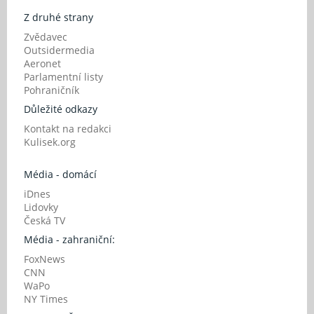
Z druhé strany
Zvědavec
Outsidermedia
Aeronet
Parlamentní listy
Pohraničník
Důležité odkazy
Kontakt na redakci
Kulisek.org
Média - domácí
iDnes
Lidovky
Česká TV
Média - zahraniční:
FoxNews
CNN
WaPo
NY Times