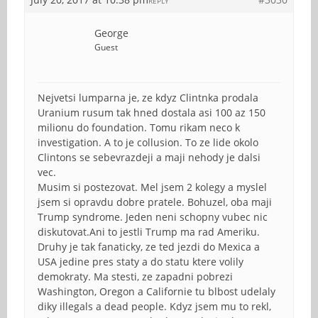
REPLY
George
Guest
Nejvetsi lumparna je, ze kdyz Clintnka prodala
Uranium rusum tak hned dostala asi 100 az 150
milionu do foundation. Tomu rikam neco k
investigation. A to je collusion. To ze lide okolo
Clintons se sebevrazdeji a maji nehody je dalsi
vec.
Musim si postezovat. Mel jsem 2 kolegy a myslel
jsem si opravdu dobre pratele. Bohuzel, oba maji
Trump syndrome. Jeden neni schopny vubec nic
diskutovat.Ani to jestli Trump ma rad Ameriku.
Druhy je tak fanaticky, ze ted jezdi do Mexica a
USA jedine pres staty a do statu ktere volily
demokraty. Ma stesti, ze zapadni pobrezi
Washington, Oregon a Californie tu blbost udelaly
diky illegals a dead people. Kdyz jsem mu to rekl,