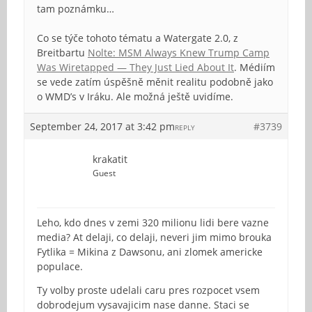
tam poznámku…
Co se týče tohoto tématu a Watergate 2.0, z
Breitbartu
Nolte: MSM Always Knew Trump Camp
Was Wiretapped — They Just Lied About It
. Médiím
se vede zatím úspěšně měnit realitu podobně jako
o WMD’s v Iráku. Ale možná ještě uvidíme.
September 24, 2017 at 3:42 pm
#3739
REPLY
krakatit
Guest
Leho, kdo dnes v zemi 320 milionu lidi bere vazne
media? At delaji, co delaji, neveri jim mimo brouka
Fytlika = Mikina z Dawsonu, ani zlomek americke
populace.
Ty volby proste udelali caru pres rozpocet vsem
dobrodejum vysavajicim nase danne. Staci se