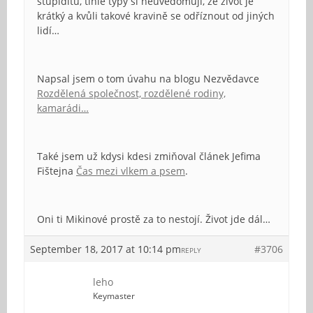
stupiditu, tihle typy si neuvědomují, že život je
krátký a kvůli takové kravině se odříznout od jiných
lidí…
Napsal jsem o tom úvahu na blogu Nezvědavce
Rozdělená společnost, rozdělené rodiny,
kamarádi…
Také jsem už kdysi kdesi zmiňoval článek Jefima
Fištejna
Čas mezi vlkem a psem
.
Oni ti Mikinové prostě za to nestojí. Život jde dál…
September 18, 2017 at 10:14 pm
#3706
REPLY
leho
Keymaster