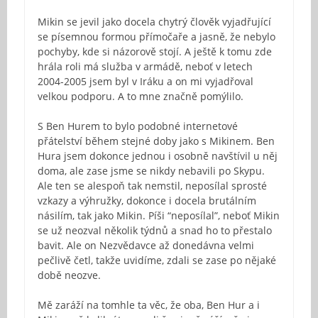
Mikin se jevil jako docela chytrý člověk vyjadřující
se písemnou formou přímočaře a jasně, že nebylo
pochyby, kde si názorově stojí. A ještě k tomu zde
hrála roli má služba v armádě, neboť v letech
2004-2005 jsem byl v Iráku a on mi vyjadřoval
velkou podporu. A to mne značně pomýlilo.
S Ben Hurem to bylo podobné internetové
přátelství během stejné doby jako s Mikinem. Ben
Hura jsem dokonce jednou i osobně navštívil u něj
doma, ale zase jsme se nikdy nebavili po Skypu.
Ale ten se alespoň tak nemstil, neposílal sprosté
vzkazy a výhružky, dokonce i docela brutálním
násilím, tak jako Mikin. Píši “neposílal”, neboť Mikin
se už neozval několik týdnů a snad ho to přestalo
bavit. Ale on Nezvědavce až donedávna velmi
pečlivě četl, takže uvidíme, zdali se zase po nějaké
době neozve.
Mě zaráží na tomhle ta věc, že oba, Ben Hur a i