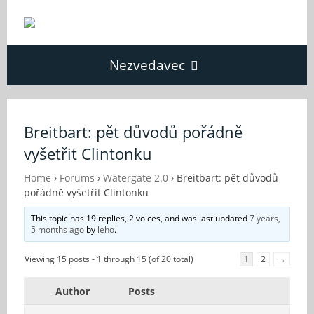
Nezvedavec
Domů
Breitbart: pět důvodů pořádně
vyšetřit Clintonku
Fórum
Home
›
Forums
›
Watergate 2.0
›
Breitbart: pět důvodů
pořádně vyšetřit Clintonku
O Nezvědavci
This topic has 19 replies, 2 voices, and was last updated
7 years,
5 months ago
by
leho
.
Kontakt
Viewing 15 posts - 1 through 15 (of 20 total)
1
2
→
Author
Posts