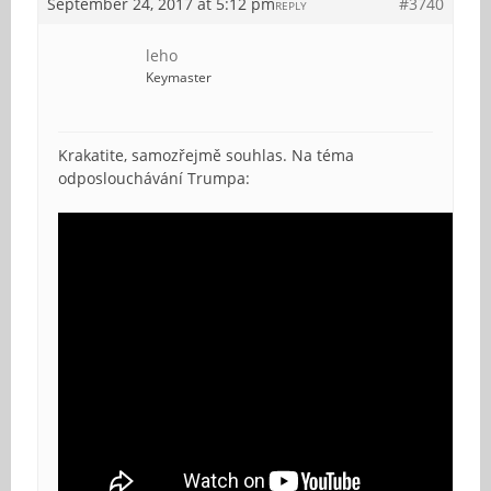
September 24, 2017 at 5:12 pm
#3740
REPLY
leho
Keymaster
Krakatite, samozřejmě souhlas. Na téma
odposlouchávání Trumpa: