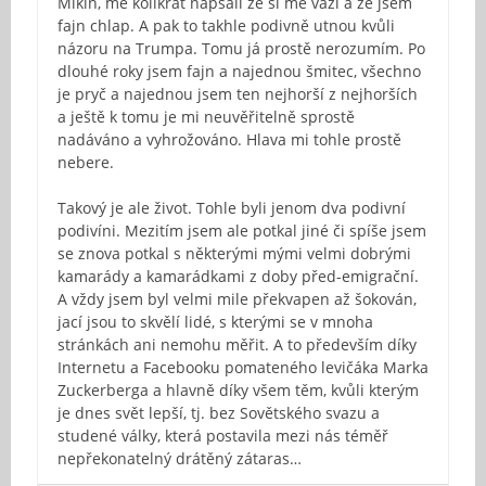
Mikin, mě kolikrát napsali že si mě váží a že jsem
fajn chlap. A pak to takhle podivně utnou kvůli
názoru na Trumpa. Tomu já prostě nerozumím. Po
dlouhé roky jsem fajn a najednou šmitec, všechno
je pryč a najednou jsem ten nejhorší z nejhorších
a ještě k tomu je mi neuvěřitelně sprostě
nadáváno a vyhrožováno. Hlava mi tohle prostě
nebere.
Takový je ale život. Tohle byli jenom dva podivní
podivíni. Mezitím jsem ale potkal jiné či spíše jsem
se znova potkal s některými mými velmi dobrými
kamarády a kamarádkami z doby před-emigrační.
A vždy jsem byl velmi mile překvapen až šokován,
jací jsou to skvělí lidé, s kterými se v mnoha
stránkách ani nemohu měřit. A to především díky
Internetu a Facebooku pomateného levičáka Marka
Zuckerberga a hlavně díky všem těm, kvůli kterým
je dnes svět lepší, tj. bez Sovětského svazu a
studené války, která postavila mezi nás téměř
nepřekonatelný drátěný zátaras…