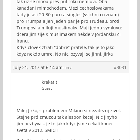
tak uz se mnou pres pul roku nemluvi. Oba
kanadani mimochodem. Mezi cechoslovakama
tady je asi 20-30 paru a singles (vsichni co znam)
pro Trumpa a jen jeden par je pro Trudeau, proti
Trumpovi a miluji muslimaky. Maji jednu vymluvu:
dcera jim zije s muslimakem nekde v Jordansku ci
Iranu.
Kdyz clovek ztrati “dobre” pratele, tak je to jako
kdyz nekdo umre. No nic, ozyvaji se jinni. Jirka
July 21, 2017 at 6:14 am
#3031
REPLY
krakatit
Guest
Milej Jirko, s problemem Mikinu si nezatezuj zivot.
Stejne prd zmuzou tak alespon kecaj. Nic jinyho
jim nezbyva – je to jako kdyz jsme cekali konec
sveta v 2012. SMICH