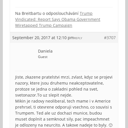
Na Breitbartu o odposlouchávání
Trump
Vindicated: Report Says Obama Government
Wiretapped Trump Campaign
September 20, 2017 at 12:10 pm
#3707
REPLY
Daniela
Guest
Jiste, zkazene pratelstvi mrzi, zvlast, kdyz se projevi
nazory, ktere jsou druhemu neakceptovatelne,
protoze se jedna o zakladni pohled na svet,
svetonazor.To uz slepit nejde.
Mikin je radovy neoliberal, tech mame i v Americe
prehrsel, ti otevrene odporuji vsechno, co souvisi s
Trumpem. Ted ale uz dochazi munice, budou
muset doplnit a semknout sily, pac impeachmnet
je odlozeny na neurcito. A takove nadeje to byly. 🙂