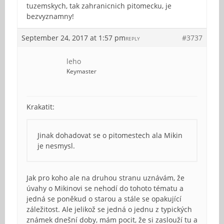
tuzemskych, tak zahranicnich pitomecku, je
bezvyznamny!
September 24, 2017 at 1:57 pm
#3737
REPLY
leho
Keymaster
Krakatit:
Jinak dohadovat se o pitomestech ala Mikin
je nesmysl.
Jak pro koho ale na druhou stranu uznávám, že
úvahy o Mikinovi se nehodí do tohoto tématu a
jedná se poněkud o starou a stále se opakující
záležitost. Ale jelikož se jedná o jednu z typických
známek dnešní doby, mám pocit, že si zaslouží tu a