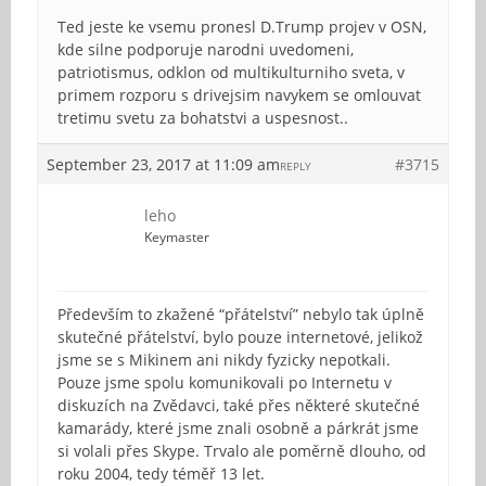
Ted jeste ke vsemu pronesl D.Trump projev v OSN,
kde silne podporuje narodni uvedomeni,
patriotismus, odklon od multikulturniho sveta, v
primem rozporu s drivejsim navykem se omlouvat
tretimu svetu za bohatstvi a uspesnost..
September 23, 2017 at 11:09 am
#3715
REPLY
leho
Keymaster
Především to zkažené “přátelství” nebylo tak úplně
skutečné přátelství, bylo pouze internetové, jelikož
jsme se s Mikinem ani nikdy fyzicky nepotkali.
Pouze jsme spolu komunikovali po Internetu v
diskuzích na Zvědavci, také přes některé skutečné
kamarády, které jsme znali osobně a párkrát jsme
si volali přes Skype. Trvalo ale poměrně dlouho, od
roku 2004, tedy téměř 13 let.