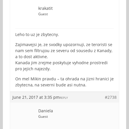
krakatit
Guest
Leho to uz je zbytecny.
Zajimavejsi je, ze svodky upozornuji, ze teroristi se
nam sem filtrujou ze severu od sousedu z Kanady,
a to dost aktivne.
Kanada jim zrejme poskytuje vyhodne prostredi
pro jejich najezdy.
On mel Mikin pravdu – ta ohrada na jizni hranici je
zbytecna, na severni bude asi nutna.
June 21, 2017 at 3:35 pm
#2738
REPLY
Daniela
Guest