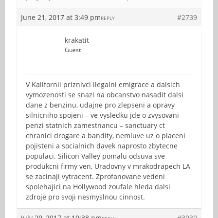
June 21, 2017 at 3:49 pm
#2739
REPLY
krakatit
Guest
V Kalifornii priznivci ilegalni emigrace a dalsich
vymozenosti se snazi na obcanstvo nasadit dalsi
dane z benzinu, udajne pro zlepseni a opravy
silnicniho spojeni – ve vysledku jde o zvysovani
penzi statnich zamestnancu – sanctuary ct
chranici drogare a bandity, nemluve uz o placeni
pojisteni a socialnich davek naprosto zbytecne
populaci. Silicon Valley pomalu odsuva sve
produkcni firmy ven, Uradovny v mrakodrapech LA
se zacinaji vytracent. Zprofanovane vedeni
spolehajici na Hollywood zoufale hleda dalsi
zdroje pro svoji nesmyslnou cinnost.
July 20, 2017 at 10:38 pm
#3030