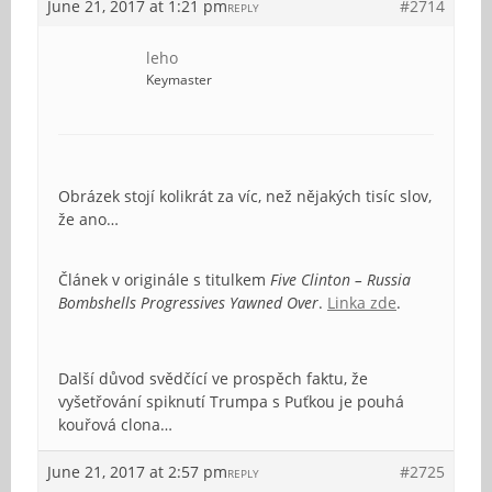
June 21, 2017 at 1:21 pm
#2714
REPLY
leho
Keymaster
Obrázek stojí kolikrát za víc, než nějakých tisíc slov,
že ano…
Článek v originále s titulkem
Five Clinton – Russia
Bombshells Progressives Yawned Over
.
Linka zde
.
Další důvod svědčící ve prospěch faktu, že
vyšetřování spiknutí Trumpa s Puťkou je pouhá
kouřová clona…
June 21, 2017 at 2:57 pm
#2725
REPLY