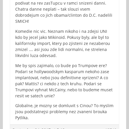
podivat na rev zasTupcu v ramci snizeni danni.
Chatra danne neplati – tak slouzi vsem
dobrodejum co jich obama/clinton do D.C. nadelili
SMICH!
Komedie nic vic. Neznam nikoho i na zdejsi UNI
kdo by jecel jako Mikinoid. Pokusy byly, ale byl to
kalifornsky import, ktery po zjisteni ze nezaberou
zmizel …. asi jsou zde lidi normalni, ne strelena
likvidni luza odevsad.
Me by spis zajimalo, co bude po Trumpove ere?
Podari se hollywoodskym kasparum nekoho zase
implantovat, nebo jsou definitivne vyrizeni? A co
pak? Mattis? ci nekdo z tech kruhu. Podari se
Trumpovi vyhnat McCainy, nebo to budeme muset
resit ve satech unie?
Globalne, je mozny se domluvit s Cinou? To myslim
jsou podstatnejsi problemy nez zvaneni brouka
Pytlika.