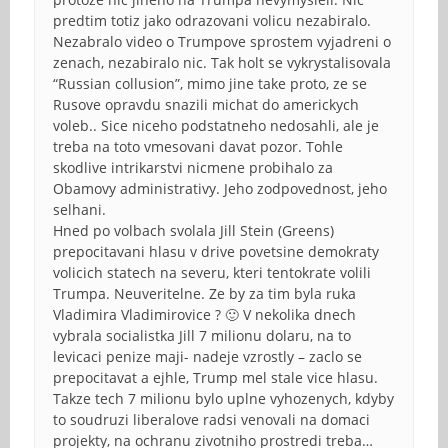
predtim totiz jako odrazovani volicu nezabiralo.
Nezabralo video o Trumpove sprostem vyjadreni o
zenach, nezabiralo nic. Tak holt se vykrystalisovala
“Russian collusion”, mimo jine take proto, ze se
Rusove opravdu snazili michat do americkych
voleb.. Sice niceho podstatneho nedosahli, ale je
treba na toto vmesovani davat pozor. Tohle
skodlive intrikarstvi nicmene probihalo za
Obamovy administrativy. Jeho zodpovednost, jeho
selhani.
Hned po volbach svolala Jill Stein (Greens)
prepocitavani hlasu v drive povetsine demokraty
volicich statech na severu, kteri tentokrate volili
Trumpa. Neuveritelne. Ze by za tim byla ruka
Vladimira Vladimirovice ? 🙂 V nekolika dnech
vybrala socialistka Jill 7 milionu dolaru, na to
levicaci penize maji- nadeje vzrostly – zaclo se
prepocitavat a ejhle, Trump mel stale vice hlasu.
Takze tech 7 milionu bylo uplne vyhozenych, kdyby
to soudruzi liberalove radsi venovali na domaci
projekty, na ochranu zivotniho prostredi treba…