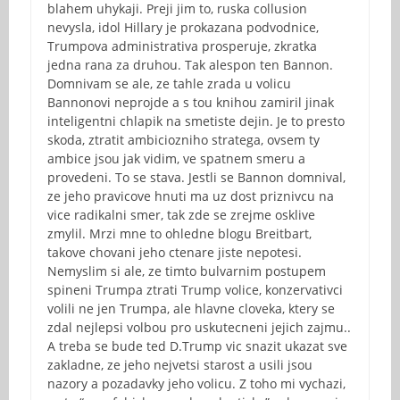
blahem uhykaji. Preji jim to, ruska collusion
nevysla, idol Hillary je prokazana podvodnice,
Trumpova administrativa prosperuje, zkratka
jedna rana za druhou. Tak alespon ten Bannon.
Domnivam se ale, ze tahle zrada u volicu
Bannonovi neprojde a s tou knihou zamiril jinak
inteligentni chlapik na smetiste dejin. Je to presto
skoda, ztratit ambiciozniho stratega, ovsem ty
ambice jsou jak vidim, ve spatnem smeru a
provedeni. To se stava. Jestli se Bannon domnival,
ze jeho pravicove hnuti ma uz dost priznivcu na
vice radikalni smer, tak zde se zrejme osklive
zmylil. Mrzi mne to ohledne blogu Breitbart,
takove chovani jeho ctenare jiste nepotesi.
Nemyslim si ale, ze timto bulvarnim postupem
spineni Trumpa ztrati Trump volice, konzervativci
volili ne jen Trumpa, ale hlavne cloveka, ktery se
zdal nejlepsi volbou pro uskutecneni jejich zajmu..
A treba se bude ted D.Trump vic snazit ukazat sve
zakladne, ze jeho nejvetsi starost a usili jsou
nazory a pozadavky jeho volicu. Z toho mi vychazi,