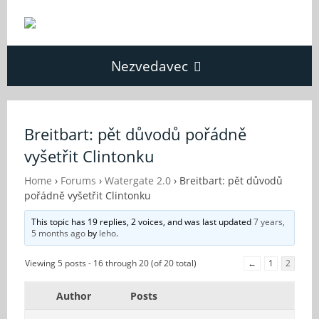
Nezvedavec
Domů
Breitbart: pět důvodů pořádně
vyšetřit Clintonku
Fórum
Home
›
Forums
›
Watergate 2.0
›
Breitbart: pět důvodů
pořádně vyšetřit Clintonku
O Nezvědavci
This topic has 19 replies, 2 voices, and was last updated
7 years,
5 months ago
by
leho
.
Kontakt
Viewing 5 posts - 16 through 20 (of 20 total)
←
1
2
Author
Posts