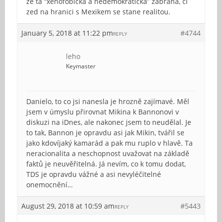
ze ta “xenofobicka a nedemokraticka” zabrana, ci
zed na hranici s Mexikem se stane realitou.
January 5, 2018 at 11:22 pm
#4744
REPLY
leho
Keymaster
Danielo, to co jsi nanesla je hrozně zajímavé. Měl
jsem v úmyslu přirovnat Mikina k Bannonovi v
diskuzi na iDnes, ale nakonec jsem to neudělal. Je
to tak, Bannon je opravdu asi jak Mikin, tvářil se
jako kdovíjaký kamarád a pak mu ruplo v hlavě. Ta
neracionalita a neschopnost uvažovat na základě
faktů je neuvěřitelná. Já nevím, co k tomu dodat,
TDS je opravdu vážné a asi nevyléčitelné
onemocnění…
August 29, 2018 at 10:59 am
#5443
REPLY