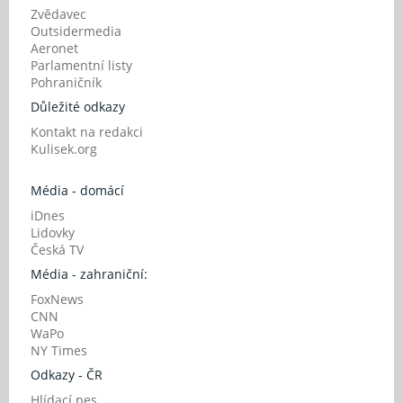
Zvědavec
Outsidermedia
Aeronet
Parlamentní listy
Pohraničník
Důležité odkazy
Kontakt na redakci
Kulisek.org
Média - domácí
iDnes
Lidovky
Česká TV
Média - zahraniční:
FoxNews
CNN
WaPo
NY Times
Odkazy - ČR
Hlídací pes