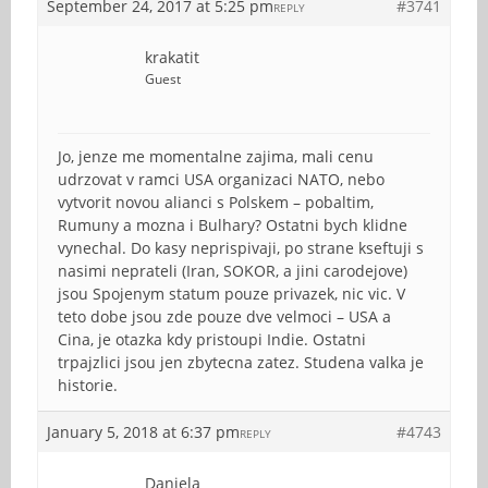
September 24, 2017 at 5:25 pm
#3741
REPLY
krakatit
Guest
Jo, jenze me momentalne zajima, mali cenu
udrzovat v ramci USA organizaci NATO, nebo
vytvorit novou alianci s Polskem – pobaltim,
Rumuny a mozna i Bulhary? Ostatni bych klidne
vynechal. Do kasy neprispivaji, po strane kseftuji s
nasimi neprateli (Iran, SOKOR, a jini carodejove)
jsou Spojenym statum pouze privazek, nic vic. V
teto dobe jsou zde pouze dve velmoci – USA a
Cina, je otazka kdy pristoupi Indie. Ostatni
trpajzlici jsou jen zbytecna zatez. Studena valka je
historie.
January 5, 2018 at 6:37 pm
#4743
REPLY
Daniela