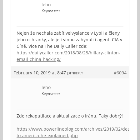
leho
Keymaster
Nejen že nechala zabít velvyslance v Lybii a členy
jeho ochranky, ale její vinou zahynuli i agenti CIA v
Číně. Více na The Daily Caller zde:
https://dailycaller.com/2018/08/28/hillary-clinton-
email-china-hacking/
February 10, 2019 at 8:47 pm
#6094
REPLY
leho
Keymaster
Zde rekaputilace a aktualizace o Iránu. Taky dobrý!
https://www.powerlineblog.com/archives/2019/02/death-
to-america-he-explained.php