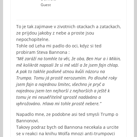
Guest
To je tak zajimave v zivotnich otackach a zatackach,
ze prijdou jakoby z nebe a proste jsou
nepochopitelne.
Tohle od Leha mi padlo do oci, kdyz si ted
probiram Steva Bannona :
“Mě zaráží na tomhle ta věc, že oba, Ben Hur a i Mikin,
mě kolikrát napsali že si mě váží a že jsem fajn chlap.
A pak to takhle podivně utnou kvůli názoru na
Trumpa. Tomu já prostě nerozumím. Po dlouhé roky
jsem fajn a najednou šmitec, všechno je pryč a
najednou jsem ten nejhorší z nejhorších a ještě k
tomu je mi neuvěřitelně sprostě nadáváno a
vyhrožováno. Hlava mi tohle prostě nebere.”
Napadlo mne, ze podobne asi ted smysli Trump o
Bannonovi.
Takovy podraz bych od Bannona necekala a urcite
se v reakci na knihu Wolfa mnozi anti-trumpovci