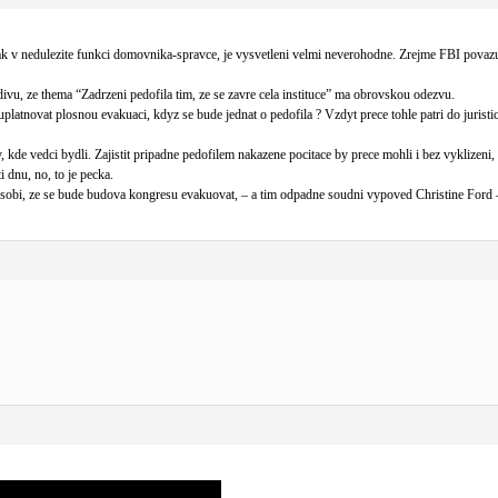
ylak v nedulezite funkci domovnika-spravce, je vysvetleni velmi neverohodne. Zrejme FBI povazu
divu, ze thema “Zadrzeni pedofila tim, ze se zavre cela instituce” ma obrovskou odezvu.
platnovat plosnou evakuaci, kdyz se bude jednat o pedofila ? Vzdyt prece tohle patri do juristice
, kde vedci bydli. Zajistit pripadne pedofilem nakazene pocitace by prece mohli i bez vyklizeni, 
 dnu, no, to je pecka.
pusobi, ze se bude budova kongresu evakuovat, – a tim odpadne soudni vypoved Christine Ford 