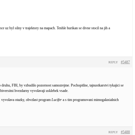
 uz byl silny v trajektory na mapach. Tenhle hurikan se divne stocil na jih a
#5487
REPLY
druhu, FBI, by vzbudilo pozornost samozrejme. Pochopitlne, tajnustkarstvi tykajici se
biversitni hvezdarny vyvolavaji usklebek vsade.
, vyvolava otazky, obvzlast program
Lucifer
a s tim programovani mimogalaxialnich
#5488
REPLY