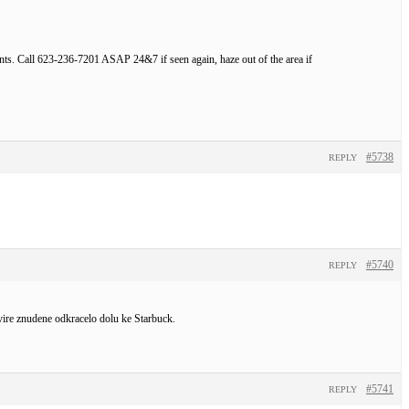
ents. Call 623-236-7201 ASAP 24&7 if seen again, haze out of the area if
#5738
REPLY
#5740
REPLY
vire znudene odkracelo dolu ke Starbuck.
#5741
REPLY