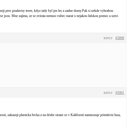
zeji pres pradavny teren, kdyz tady byl jen les a zadne domy.Pak si nekde vyhrabou
lese jsou. Mne zajima, ze se zvirata nemusi vubec starat o nejakou lidskou pomoc a uzivi
#5899
REPLY
#5901
REPLY
sti, zakazuji plasticka brcka a na druhe strane se v Kalifornii namnozuje primitivni luza,