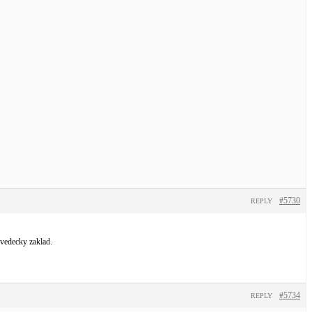
#5730
REPLY
 vedecky zaklad.
#5734
REPLY