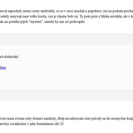
inoval naposledy mensi cerny medvidek, co se v noci strachal u popelnice, oni na podzim precha
ekdy nazyvaji nase velke kocky, coz je vlastne bob cat. Ty jsem jeste z blizka nevidela, ale v 
Jak asi probiha jejich “mysleni”, mnohe by nas asi prekvapilo.
rá očekávání:
hare
vat ruzna zvirata coby domaci mazlicky, dbaji na udrzovani ciste prirody az do nesmyslne krajno
mericky socialismus v plne humanitarni sile 🙂