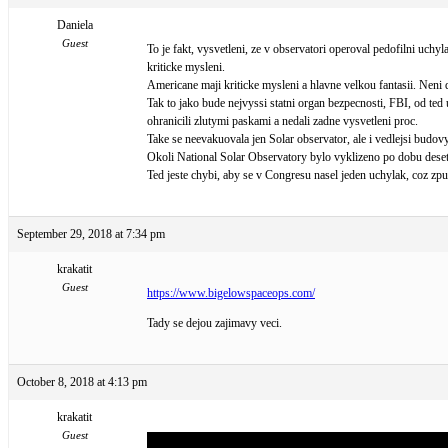
Daniela
Guest
To je fakt, vysvetleni, ze v observatori operoval pedofilni uch
kriticke mysleni.
Americane maji kriticke mysleni a hlavne velkou fantasii. Neni 
Tak to jako bude nejvyssi statni organ bezpecnosti, FBI, od ted u
ohranicili zlutymi paskami a nedali zadne vysvetleni proc.
Take se neevakuovala jen Solar observator, ale i vedlejsi budovy
Okoli National Solar Observatory bylo vyklizeno po dobu deseti
Ted jeste chybi, aby se v Congresu nasel jeden uchylak, coz z
September 29, 2018 at 7:34 pm
krakatit
Guest
https://www.bigelowspaceops.com/
Tady se dejou zajimavy veci.
October 8, 2018 at 4:13 pm
krakatit
Guest