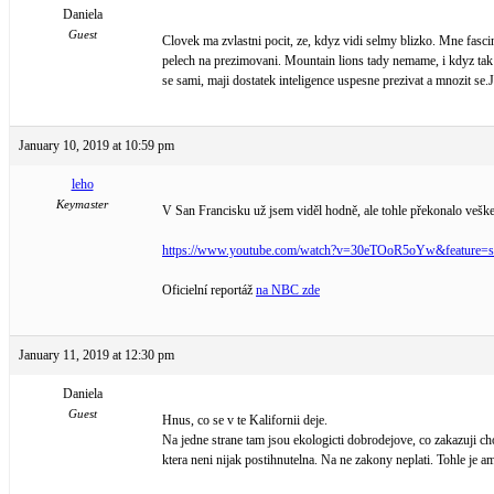
Daniela
Guest
Clovek ma zvlastni pocit, ze, kdyz vidi selmy blizko. Mne fasc
pelech na prezimovani. Mountain lions tady nemame, i kdyz tak n
se sami, maji dostatek inteligence uspesne prezivat a mnozit se.
January 10, 2019 at 10:59 pm
leho
Keymaster
V San Francisku už jsem viděl hodně, ale tohle překonalo veške
https://www.youtube.com/watch?v=30eTOoR5oYw&feature=s
Oficielní reportáž
na NBC zde
January 11, 2019 at 12:30 pm
Daniela
Guest
Hnus, co se v te Kalifornii deje.
Na jedne strane tam jsou ekologicti dobrodejove, co zakazuji cho
ktera neni nijak postihnutelna. Na ne zakony neplati. Tohle je a