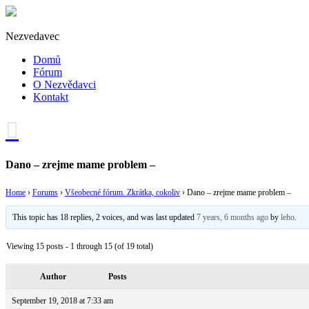
Nezvedavec
Domů
Fórum
O Nezvědavci
Kontakt
Dano – zrejme mame problem –
Home
›
Forums
›
Všeobecné fórum. Zkrátka, cokoliv
›
Dano – zrejme mame problem –
This topic has 18 replies, 2 voices, and was last updated
7 years, 6 months ago
by
leho
.
Viewing 15 posts - 1 through 15 (of 19 total)
Author
Posts
September 19, 2018 at 7:33 am