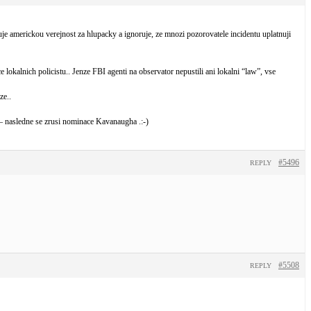
je americkou verejnost za hlupacky a ignoruje, ze mnozi pozorovatele incidentu uplatnuji
 lokalnich policistu.. Jenze FBI agenti na observator nepustili ani lokalni “law”, vse
ze..
– nasledne se zrusi nominace Kavanaugha .:-)
#5496
REPLY
#5508
REPLY