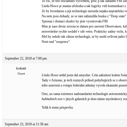
To vis, ze bez oficialniho vysvetleni, proc ji tak zahadne FBI za
Linda Howe je znama ufolozka a tak logicky vidi komunikaci z 
Ze by hvezdarnu a jeji technologii zneuzila nejaka nepratelska ve
Na netu jsou dohady, ze se tam zahnizdila bunka z “Deep state” 
Spionaz i domaci skudce by jiste vysetrovala FBI.
Mne je zase divne zrovna to datum pro zavreni Observatore, kdyz
neuveritelne rychle seslabl v sile vetru. Prakticky zadny vichr, k
Mel by nekdo tak silnou technologii, ze by mohl ovlivnit jadro 
Neni nad “suspence”.
September 22, 2018 at 7:00 pm
krakatit
Guest
Linda Howe
artikl jsem dal umyslne. Cela zalezitost kolem So
Tady v Arizone, je tech ruznych prihod pohybujicich se z obser
toho uzavreni a vstupu federalni adminy vyvola okamzite pozorn
Ono, uz sama existence nadstandartni technologie astronomic
habitalnich zon
v jinych galaxiich je dost mimo myslenkovy roz
Tolik k tomu prispevku.
September 23, 2018 at 11:58 am