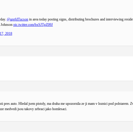
rday.
@azgfdTucson
in area today posting signs, distributing brochures and interviewing resid
oy Johnson
pic.twitter.com/bxSJTgZ09J
17, 2018
i pres auto. Hledal jsem pistoly, ma draha me upozornila ze ji mam v loznici pod polstarem. Z
uze medvedi jsou takovy zebraci jako homlesaci.