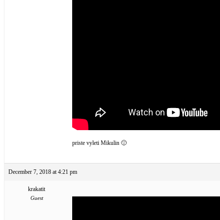
priste vyleti Mikulin 🙂
December 7, 2018 at 4:21 pm
krakatit
Guest