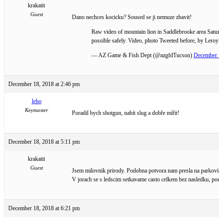
krakatit
Guest
Dano nechces kocicku? Soused se ji nemuze zbavit!
Raw video of mountain lion in Saddlebrooke area Satu
possible safely. Video, photo Tweeted before, by Ler
— AZ Game & Fish Dept (@azgfdTucson)
December 
December 18, 2018 at 2:46 pm
leho
Keymaster
Poradil bych shotgun, nabít slug a dobře mířit!
December 18, 2018 at 5:11 pm
krakatit
Guest
Jsem milovnik prirody. Podobna potvora nam presla na parkovist
V jorach se s ledscim setkavame casto celkem bez nasledku, po
December 18, 2018 at 6:21 pm