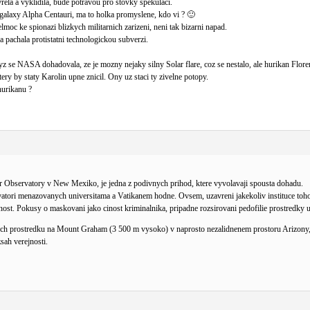
vrela a vyklidila, bude potravou pro stovky spekulaci.
galaxy Alpha Centauri, ma to holka promyslene, kdo vi ? 🙂
lmoc ke spionazi blizkych militarnich zarizeni, neni tak bizarni napad.
a pachala protistatni technologickou subverzi.
 se NASA dohadovala, ze je mozny nejaky silny Solar flare, coz se nestalo, ale hurikan Florence
tery by staty Karolin upne znicil. Ony uz staci ty zivelne potopy.
hurikanu ?
lar Observatory v New Mexiko, je jedna z podivnych prihod, ktere vyvolavaji spousta dohadu.
vatori menazovanych universitama a Vatikanem hodne. Ovsem, uzavreni jakekoliv instituce toho 
ost. Pokusy o maskovani jako cinost kriminalnika, pripadne rozsirovani pedofilie prostredky u
kych prostredku na Mount Graham (3 500 m vysoko) v naprosto nezalidnenem prostoru Arizony
sah verejnosti.