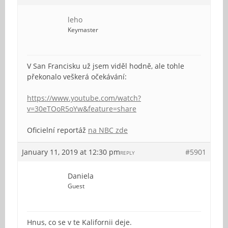
leho
Keymaster
V San Francisku už jsem viděl hodně, ale tohle
překonalo veškerá očekávání:
https://www.youtube.com/watch?
v=30eTOoR5oYw&feature=share
Oficielní reportáž
na NBC zde
January 11, 2019 at 12:30 pm
#5901
REPLY
Daniela
Guest
Hnus, co se v te Kalifornii deje.