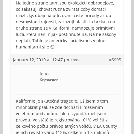
Na jedne strane tam jsou ekologicti dobrodejove,
co zakazuji chovat ruzna zvirata coby domaci
mazlicky, dbaji na udrzovani ciste prirody az do
nesmyslne krajnosti, zakazuji plasticka brcka a na
druhe strane se v Kalifornii namnozuje primitivni
luza, ktera neni nijak postihnutelna. Na ne zakony
neplati. Tohle je americky socialismus v plne
humanitarni sile 🙂
January 12, 2019 at 12:47 pm
#5905
REPLY
leho
Keymaster
Kalifornie je skutečná tragédie. Už jsem o tom
mnohokrát psal, že zde dochází k masivním
volebním podvodům. Jak to vypadá, měl jsem
pravdu. Ve státě je registrováno 101% voličů z
celkového počtu právoplatných voličů. V LA County
je jich registrováno 112%, celkem o 1,5 milionů