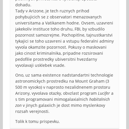
dohadu.
Tady v Arizone, je tech ruznych prihod
pohybujicich se z observatori menazovanych
universitama a Vatikanem hodne. Ovsem, uzavreni
jakekoliv instituce toho druhu, FBI, by vzbudilo
pozornost samozrejme. Pochopitlne, tajnustkarstvi
tykajici se toho uzavreni a vstupu federalni adminy
vyvola okamzite pozornost. Pokusy o maskovani
jako cinost kriminalnika, pripadne rozsirovani
pedofilie prostredky ubiversitni hvezdarny
vyvolavaji usklebek vsade.
Ono, uz sama existence nadstandartni technologie
astronomickych prostredku na Mount Graham (3
500 m vysoko) v naprosto nezalidnenem prostoru
Arizony, vyvolava otazky, obvzlast program
Lucifer
a
s tim programovani mimogalaxialnich
habitalnich
zon
v jinych galaxiich je dost mimo myslenkovy
rozsah verejnosti.
Tolik k tomu prispevku.