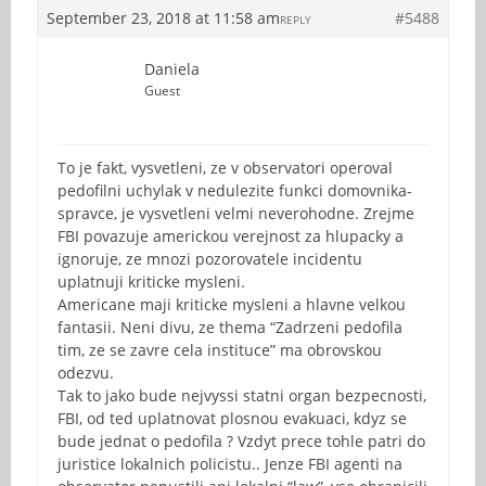
September 23, 2018 at 11:58 am
#5488
REPLY
Daniela
Guest
To je fakt, vysvetleni, ze v observatori operoval
pedofilni uchylak v nedulezite funkci domovnika-
spravce, je vysvetleni velmi neverohodne. Zrejme
FBI povazuje americkou verejnost za hlupacky a
ignoruje, ze mnozi pozorovatele incidentu
uplatnuji kriticke mysleni.
Americane maji kriticke mysleni a hlavne velkou
fantasii. Neni divu, ze thema “Zadrzeni pedofila
tim, ze se zavre cela instituce” ma obrovskou
odezvu.
Tak to jako bude nejvyssi statni organ bezpecnosti,
FBI, od ted uplatnovat plosnou evakuaci, kdyz se
bude jednat o pedofila ? Vzdyt prece tohle patri do
juristice lokalnich policistu.. Jenze FBI agenti na