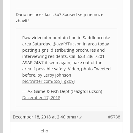
Dano nechces kocicku? Soused se ji nemuze
zbavit!
Raw video of mountain lion in Saddlebrooke
area Saturday.
@azgfdTucson
in area today
posting signs, distributing brochures and
interviewing residents. Call 623-236-7201
ASAP 24&7 if seen again, haze out of the
area if possible safely. Video, photo Tweeted
before, by Leroy Johnson
pic.twitter.com/bxSJTgZ09J
— AZ Game & Fish Dept (@azgfdTucson)
December 17, 2018
December 18, 2018 at 2:46 pm
#5738
REPLY
leho