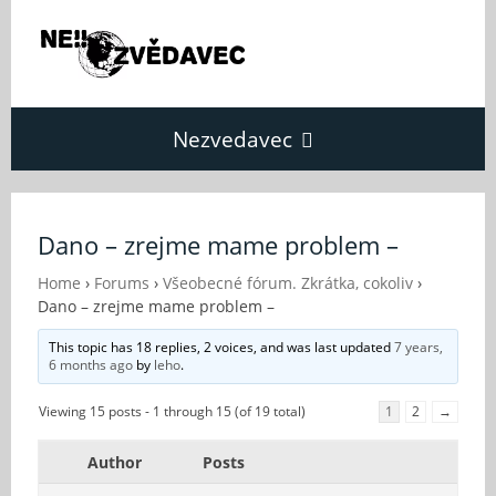
Nezvedavec
Domů
Dano – zrejme mame problem –
Fórum
Home
›
Forums
›
Všeobecné fórum. Zkrátka, cokoliv
›
Dano – zrejme mame problem –
This topic has 18 replies, 2 voices, and was last updated
7 years,
O Nezvědavci
6 months ago
by
leho
.
Viewing 15 posts - 1 through 15 (of 19 total)
1
2
→
Kontakt
Author
Posts