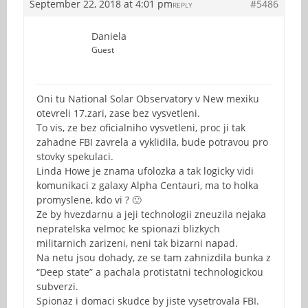
September 22, 2018 at 4:01 pm
#5486
REPLY
Daniela
Guest
Oni tu National Solar Observatory v New mexiku
otevreli 17.zari, zase bez vysvetleni.
To vis, ze bez oficialniho vysvetleni, proc ji tak
zahadne FBI zavrela a vyklidila, bude potravou pro
stovky spekulaci.
Linda Howe je znama ufolozka a tak logicky vidi
komunikaci z galaxy Alpha Centauri, ma to holka
promyslene, kdo vi ? 🙂
Ze by hvezdarnu a jeji technologii zneuzila nejaka
nepratelska velmoc ke spionazi blizkych
militarnich zarizeni, neni tak bizarni napad.
Na netu jsou dohady, ze se tam zahnizdila bunka z
“Deep state” a pachala protistatni technologickou
subverzi.
Spionaz i domaci skudce by jiste vysetrovala FBI.