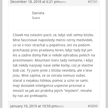
December 18, 2018 at 6:21 pm
#5741
REPLY
Daniela
Guest
Clovek ma zvlastni pocit, ze, kdyz vidi selmy blizko.
Mne fascinoval naposledy mensi cerny medvidek,
co se v noci strachal u popelnice, oni na podzim
prechazeji pres pradavny teren, kdyz tady byl jen
les a zadne domy.Pak si nekde vyhrabou pelech na
prezimovani. Mountain lions tady nemame, i kdyz
tak nekdy nazyvaji nase velke kocky, coz je vlastne
bob cat. Ty jsem jeste z blizka nevidela, ale v lese
jsou. Mne zajima, ze se zvirata nemusi vubec
starat o nejakou lidskou pomoc a uzivi se sami,
maji dostatek inteligence uspesne prezivat a
mnozit se.Jak asi probiha jejich “mysleni”, mnohe
by nas asi prekvapilo.
January 10, 2019 at 10:59 pm
#5899
REPLY