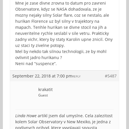
Mne je zase divne zrovna to datum pro zavreni
Observatore, kdyz se NASA dohadovala, ze je
mozny nejaky silny Solar flare, coz se nestalo, ale
hurikan Florence uz byl silny v trajektory na
mapach. Tenhle hurikan se divne stocil na jih a
neuveritelne rychle seslabl v sile vetru. Prakticky
zadny vichr, ktery by staty Karolin upne znicil. Ony
uz staci ty zivelne potopy.
Mel by nekdo tak silnou technologii, ze by mohl
ovlivnit jadro hurikanu ?
Neni nad “suspence”.
September 22, 2018 at 7:00 pm
#5487
REPLY
krakatit
Guest
Linda Howe
artikl jsem dal umyslne. Cela zalezitost
kolem Solar Observatory v New Mexiko, je jedna z
podivnych prihod, ktere vyvolavaji spousta