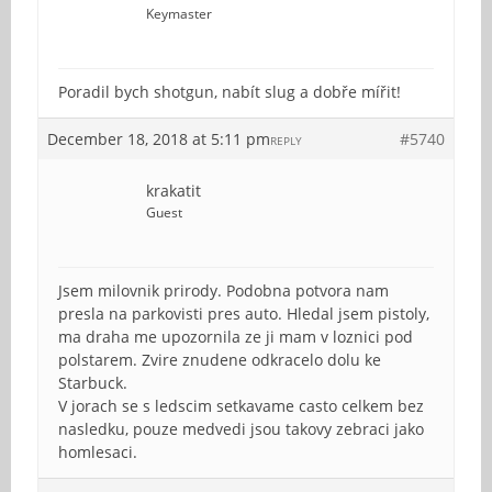
Keymaster
Poradil bych shotgun, nabít slug a dobře mířit!
December 18, 2018 at 5:11 pm
#5740
REPLY
krakatit
Guest
Jsem milovnik prirody. Podobna potvora nam
presla na parkovisti pres auto. Hledal jsem pistoly,
ma draha me upozornila ze ji mam v loznici pod
polstarem. Zvire znudene odkracelo dolu ke
Starbuck.
V jorach se s ledscim setkavame casto celkem bez
nasledku, pouze medvedi jsou takovy zebraci jako
homlesaci.