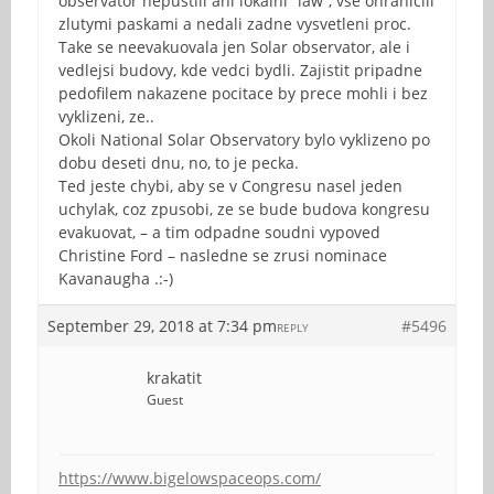
observator nepustili ani lokalni “law”, vse ohranicili
zlutymi paskami a nedali zadne vysvetleni proc.
Take se neevakuovala jen Solar observator, ale i
vedlejsi budovy, kde vedci bydli. Zajistit pripadne
pedofilem nakazene pocitace by prece mohli i bez
vyklizeni, ze..
Okoli National Solar Observatory bylo vyklizeno po
dobu deseti dnu, no, to je pecka.
Ted jeste chybi, aby se v Congresu nasel jeden
uchylak, coz zpusobi, ze se bude budova kongresu
evakuovat, – a tim odpadne soudni vypoved
Christine Ford – nasledne se zrusi nominace
Kavanaugha .:-)
September 29, 2018 at 7:34 pm
#5496
REPLY
krakatit
Guest
https://www.bigelowspaceops.com/