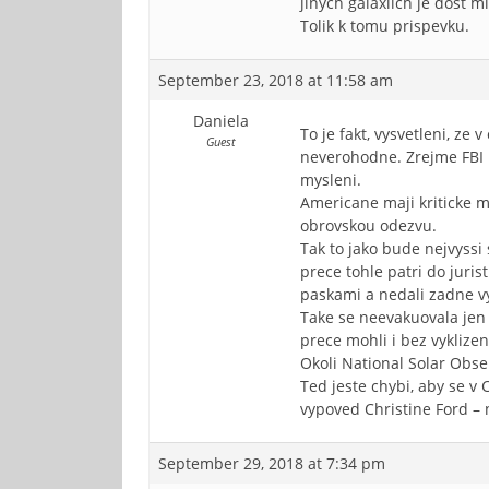
jinych galaxiich je dost 
Tolik k tomu prispevku.
September 23, 2018 at 11:58 am
Daniela
To je fakt, vysvetleni, ze
Guest
neverohodne. Zrejme FBI p
mysleni.
Americane maji kriticke my
obrovskou odezvu.
Tak to jako bude nejvyssi
prece tohle patri do jurist
paskami a nedali zadne vy
Take se neevakuovala jen 
prece mohli i bez vyklizeni
Okoli National Solar Obse
Ted jeste chybi, aby se v
vypoved Christine Ford –
September 29, 2018 at 7:34 pm