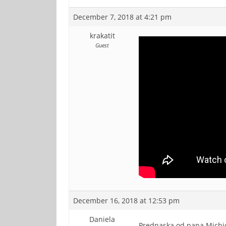
December 7, 2018 at 4:21 pm
krakatit
Guest
December 16, 2018 at 12:53 pm
Daniela
Prednaska od pana Michio