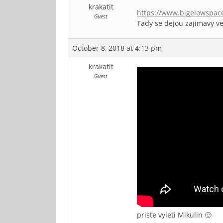
krakatit
https://www.bigelowspac
Guest
Tady se dejou zajimavy ve
October 8, 2018 at 4:13 pm
krakatit
Guest
priste vyleti Mikulin 🙂