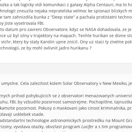
zka a tak logicky vidi komunikaci z galaxy Alpha Centauri, ma to ho
hnologii zneuzila nejaka nepratelska velmoc ke spionazi blizkych mi
e tam zahnizdila bunka z “Deep state” a pachala protistatni techno
 jiste vysetrovala FBI.
to datum pro zavreni Observatore, kdyz se NASA dohadovala, ze je m
nce uz byl silny v trajektory na mapach. Tenhle hurikan se divne stoc
 vichr, ktery by staty Karolin upne znicil. Ony uz staci ty zivelne po
chnologii, ze by mohl ovlivnit jadro hurikanu ?
l umyslne. Cela zalezitost kolem Solar Observatory v New Mexiko, je
ruznych prihod pohybujicich se z observatori menazovanych univer
ruhu, FBI, by vzbudilo pozornost samozrejme. Pochopitlne, tajnustka
kamzite pozornost. Pokusy o maskovani jako cinost kriminalnika, pr
olavaji usklebek vsade.
adstandartni technologie astronomickych prostredku na Mount Gra
izony, vyvolava otazky, obvzlast program
Lucifer
a s tim programov