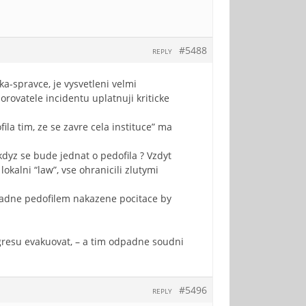
#5488
REPLY
ka-spravce, je vysvetleni velmi
rovatele incidentu uplatnuji kriticke
ila tim, ze se zavre cela instituce” ma
kdyz se bude jednat o pedofila ? Vzdyt
lokalni “law”, vse ohranicili zlutymi
ripadne pedofilem nakazene pocitace by
gresu evakuovat, – a tim odpadne soudni
#5496
REPLY