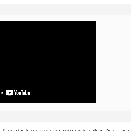
 Kaku je ten typ prednasky, kterym rozumim nejlepe. On presentuje