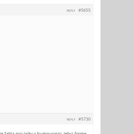
#5655
REPLY
#5730
REPLY
 fakta pro laiky v humourosni, lehci forme