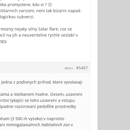
lka promyslene, kdo vi ? 🙂
litarnich zarizeni, neni tak bizarni napad.
logickou subverzi.
ozny nejaky silny Solar flare, coz se
il na jih a neuveritelne rychle seslabl v
topy.
#5487
REPLY
 jedna z podivnych prihod, ktere vyvolavaji
sitama a Vatikanem hodne. Ovsem, uzavreni
rstvi tykajici se toho uzavreni a vstupu
ipadne rozsirovani pedofilie prostredky
ham (3 500 m vysoko) v naprosto
ani mimogalaxialnich
habitalnich zon
v