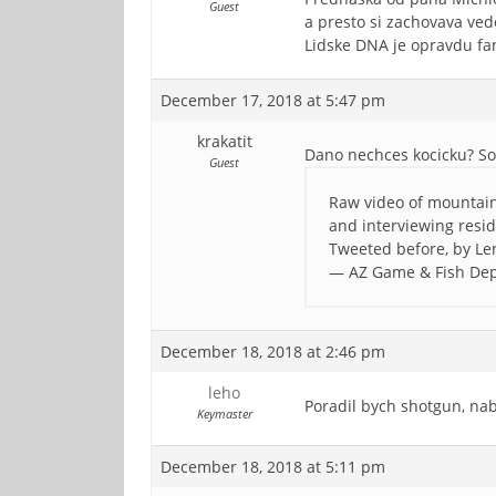
Guest
a presto si zachovava ved
Lidske DNA je opravdu fan
December 17, 2018 at 5:47 pm
krakatit
Dano nechces kocicku? So
Guest
Raw video of mountain
and interviewing resid
Tweeted before, by Le
— AZ Game & Fish De
December 18, 2018 at 2:46 pm
leho
Poradil bych shotgun, nabí
Keymaster
December 18, 2018 at 5:11 pm