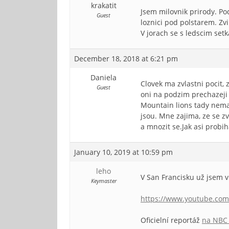
krakatit
Jsem milovnik prirody. Po
Guest
loznici pod polstarem. Zv
V jorach se s ledscim set
December 18, 2018 at 6:21 pm
Daniela
Clovek ma zvlastni pocit, 
Guest
oni na podzim prechazeji
Mountain lions tady nemame
jsou. Mne zajima, ze se z
a mnozit se.Jak asi probih
January 10, 2019 at 10:59 pm
leho
V San Francisku už jsem v
Keymaster
https://www.youtube.co
Oficielní reportáž
na NBC