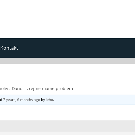
Kontakt
 –
oliv
›
Dano – zrejme mame problem –
ed
7 years, 6 months ago
by
leho
.