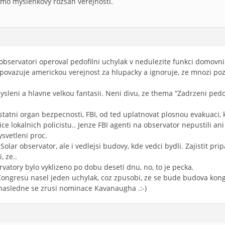
mimo myslenkovy rozsah verejnosti.
 v observatori operoval pedofilni uchylak v nedulezite funkci domovni
ovazuje americkou verejnost za hlupacky a ignoruje, ze mnozi pozo
sleni a hlavne velkou fantasii. Neni divu, ze thema “Zadrzeni pedof
 statni organ bezpecnosti, FBI, od ted uplatnovat plosnou evakuaci, 
ice lokalnich policistu.. Jenze FBI agenti na observator nepustili ani 
svetleni proc.
Solar observator, ale i vedlejsi budovy, kde vedci bydli. Zajistit p
, ze..
rvatory bylo vyklizeno po dobu deseti dnu, no, to je pecka.
 Congresu nasel jeden uchylak, coz zpusobi, ze se bude budova kon
 nasledne se zrusi nominace Kavanaugha .:-)