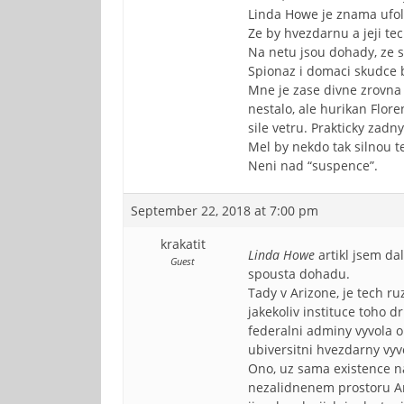
Linda Howe je znama ufolo
Ze by hvezdarnu a jeji tec
Na netu jsou dohady, ze s
Spionaz i domaci skudce by
Mne je zase divne zrovna 
nestalo, ale hurikan Flore
sile vetru. Prakticky zadny
Mel by nekdo tak silnou te
Neni nad “suspence”.
September 22, 2018 at 7:00 pm
krakatit
Linda Howe
artikl jsem da
Guest
spousta dohadu.
Tady v Arizone, je tech 
jakekoliv instituce toho d
federalni adminy vyvola o
ubiversitni hvezdarny vyv
Ono, uz sama existence n
nezalidnenem prostoru Ar