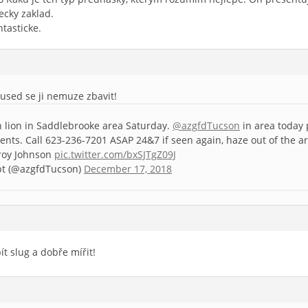
ecky zaklad.
tasticke.
used se ji nemuze zbavit!
 lion in Saddlebrooke area Saturday.
@azgfdTucson
in area today 
ents. Call 623-236-7201 ASAP 24&7 if seen again, haze out of the are
roy Johnson
pic.twitter.com/bxSJTgZ09J
pt (@azgfdTucson)
December 17, 2018
t slug a dobře mířit!