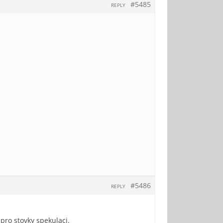
#5485
REPLY
#5486
REPLY
 pro stovky spekulaci.