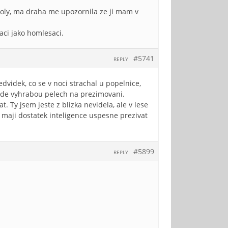
toly, ma draha me upozornila ze ji mam v
aci jako homlesaci.
#5741
REPLY
dvidek, co se v noci strachal u popelnice,
ekde vyhrabou pelech na prezimovani.
. Ty jsem jeste z blizka nevidela, ale v lese
 maji dostatek inteligence uspesne prezivat
#5899
REPLY