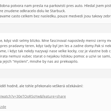
dobna potvora nam presla na parkovisti pres auto. Hledal jsem pis
ire znudene odkracelo dolu ke Starbuck.
kavame casto celkem bez nasledku, pouze medvedi jsou takovy zebr
ze, kdyz vidi selmy blizko. Mne fascinoval naposledy mensi cerny me
 pres pradavny teren, kdyz tady byl jen les a zadne domy.Pak si n
, i kdyz tak nekdy nazyvaji nase velke kocky, coz je vlastne bob cat
virata nemusi vubec starat o nejakou lidskou pomoc a uzivi se sami,
a jejich “mysleni”, mnohe by nas asi prekvapilo.
iděl hodně, ale tohle překonalo veškerá očekávání:
m/watch?v=30eTOoR5oYw&feature=share
 zde