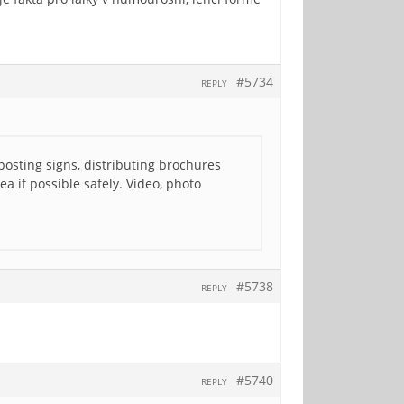
#5734
REPLY
posting signs, distributing brochures
a if possible safely. Video, photo
#5738
REPLY
#5740
REPLY