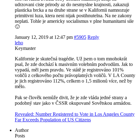
udrzovani ciste prirody az do nesmyslne krajnosti, zakazuji
plasticka brcka a na druhe strane se v Kalifornii namnozuje
primitivni luza, ktera neni nijak postihnutelna. Na ne zakony
neplati. Tohle je americky socialismus v plne humanitarni sile
🙂
January 12, 2019 at 12:47 pm
#5905
Reply
leho
Keymaster
Kalifornie je skutečná tragédie. Už jsem o tom mnohokrát
psal, že zde dochází k masivním volebním podvodům. Jak to
vypadá, měl jsem pravdu. Ve státě je registrováno 101%
voličů z celkového počtu právoplatných voličů. V LA County
je jich registrováno 112%, celkem o 1,5 milionů více, než by
mělo.
Pak se člověk nemůže divit, že je zde vláda jedné strany a
podobný stav jako v ČSSR okupované Sovětskou armádou.
Revealed: Number Registered to Vote in Los Angeles County
Far Exceeds Population of US Citizens
Author
Posts