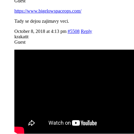
Guest
https://www.bigelowspaceops.com/
Tady se dejou zajimavy veci.
October 8, 2018 at 4:13 pm
#5508
Reply
krakatit
Guest