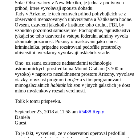
Solar Observatory v New Mexiko, je jedna z podivnych
prihod, ktere vyvolavaji spousta dohadu.
Tady v Arizone, je tech ruznych prihod pohybujicich se z
observatori menazovanych universitama a Vatikanem hodne.
Ovsem, uzavreni jakekoliv instituce toho druhu, FBI, by
vzbudilo pozornost samozrejme. Pochopitlne, tajnustkarstvi
tykajici se toho uzavreni a vstupu federalni adminy vyvola
okamzite pozornost. Pokusy o maskovani jako cinost
kriminalnika, pripadne rozsirovani pedofilie prostredky
ubiversitni hvezdarny vyvolavaji usklebek vsade.
Ono, uz sama existence nadstandartni technologie
astronomickych prostredku na Mount Graham (3 500 m
vysoko) v naprosto nezalidnenem prostoru Arizony, vyvolava
otazky, obvzlast program
Lucifer
a s tim programovani
mimogalaxialnich
habitalnich zon
v jinych galaxiich je dost
mimo myslenkovy rozsah verejnosti.
Tolik k tomu prispevku.
September 23, 2018 at 11:58 am
#5488
Reply
Daniela
Guest
To je fakt, vysvetleni, ze v observatori operoval pedofilni