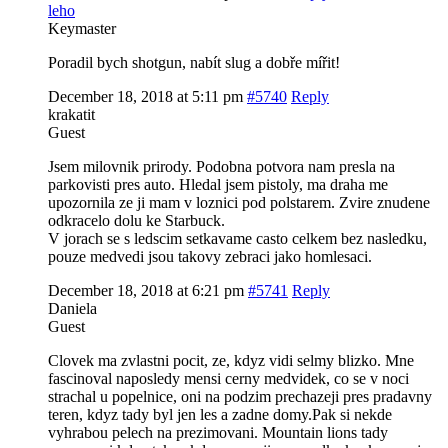
leho
Keymaster
Poradil bych shotgun, nabít slug a dobře mířit!
December 18, 2018 at 5:11 pm
#5740
Reply
krakatit
Guest
Jsem milovnik prirody. Podobna potvora nam presla na
parkovisti pres auto. Hledal jsem pistoly, ma draha me
upozornila ze ji mam v loznici pod polstarem. Zvire znudene
odkracelo dolu ke Starbuck.
V jorach se s ledscim setkavame casto celkem bez nasledku,
pouze medvedi jsou takovy zebraci jako homlesaci.
December 18, 2018 at 6:21 pm
#5741
Reply
Daniela
Guest
Clovek ma zvlastni pocit, ze, kdyz vidi selmy blizko. Mne
fascinoval naposledy mensi cerny medvidek, co se v noci
strachal u popelnice, oni na podzim prechazeji pres pradavny
teren, kdyz tady byl jen les a zadne domy.Pak si nekde
vyhrabou pelech na prezimovani. Mountain lions tady