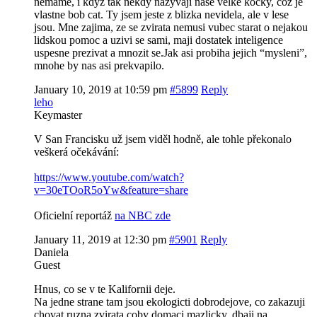
nemame, i kdyz tak nekdy nazyvaji nase velke kocky, coz je
vlastne bob cat. Ty jsem jeste z blizka nevidela, ale v lese
jsou. Mne zajima, ze se zvirata nemusi vubec starat o nejakou
lidskou pomoc a uzivi se sami, maji dostatek inteligence
uspesne prezivat a mnozit se.Jak asi probiha jejich “mysleni”,
mnohe by nas asi prekvapilo.
January 10, 2019 at 10:59 pm
#5899
Reply
leho
Keymaster
V San Francisku už jsem viděl hodně, ale tohle překonalo
veškerá očekávání:
https://www.youtube.com/watch?
v=30eTOoR5oYw&feature=share
Oficielní reportáž
na NBC zde
January 11, 2019 at 12:30 pm
#5901
Reply
Daniela
Guest
Hnus, co se v te Kalifornii deje.
Na jedne strane tam jsou ekologicti dobrodejove, co zakazuji
chovat ruzna zvirata coby domaci mazlicky, dbaji na