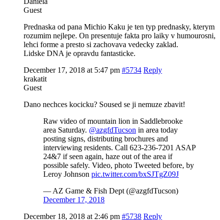
Daniela
Guest
Prednaska od pana Michio Kaku je ten typ prednasky, kterym
rozumim nejlepe. On presentuje fakta pro laiky v humourosni,
lehci forme a presto si zachovava vedecky zaklad.
Lidske DNA je opravdu fantasticke.
December 17, 2018 at 5:47 pm
#5734
Reply
krakatit
Guest
Dano nechces kocicku? Soused se ji nemuze zbavit!
Raw video of mountain lion in Saddlebrooke
area Saturday.
@azgfdTucson
in area today
posting signs, distributing brochures and
interviewing residents. Call 623-236-7201 ASAP
24&7 if seen again, haze out of the area if
possible safely. Video, photo Tweeted before, by
Leroy Johnson
pic.twitter.com/bxSJTgZ09J
— AZ Game & Fish Dept (@azgfdTucson)
December 17, 2018
December 18, 2018 at 2:46 pm
#5738
Reply