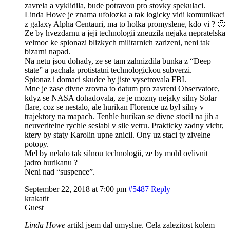
zavrela a vyklidila, bude potravou pro stovky spekulaci.
Linda Howe je znama ufolozka a tak logicky vidi komunikaci
z galaxy Alpha Centauri, ma to holka promyslene, kdo vi ? 🙂
Ze by hvezdarnu a jeji technologii zneuzila nejaka nepratelska
velmoc ke spionazi blizkych militarnich zarizeni, neni tak
bizarni napad.
Na netu jsou dohady, ze se tam zahnizdila bunka z “Deep
state” a pachala protistatni technologickou subverzi.
Spionaz i domaci skudce by jiste vysetrovala FBI.
Mne je zase divne zrovna to datum pro zavreni Observatore,
kdyz se NASA dohadovala, ze je mozny nejaky silny Solar
flare, coz se nestalo, ale hurikan Florence uz byl silny v
trajektory na mapach. Tenhle hurikan se divne stocil na jih a
neuveritelne rychle seslabl v sile vetru. Prakticky zadny vichr,
ktery by staty Karolin upne znicil. Ony uz staci ty zivelne
potopy.
Mel by nekdo tak silnou technologii, ze by mohl ovlivnit
jadro hurikanu ?
Neni nad “suspence”.
September 22, 2018 at 7:00 pm
#5487
Reply
krakatit
Guest
Linda Howe
artikl jsem dal umyslne. Cela zalezitost kolem