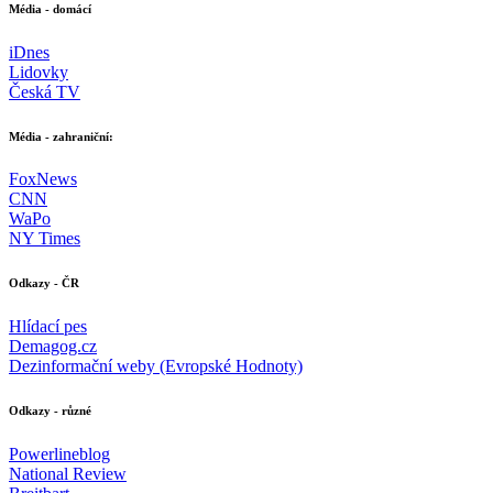
Média - domácí
iDnes
Lidovky
Česká TV
Média - zahraniční:
FoxNews
CNN
WaPo
NY Times
Odkazy - ČR
Hlídací pes
Demagog.cz
Dezinformační weby (Evropské Hodnoty)
Odkazy - různé
Powerlineblog
National Review