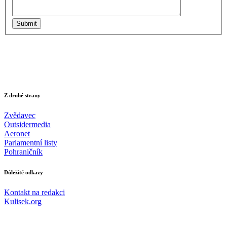
Submit
Z druhé strany
Zvědavec
Outsidermedia
Aeronet
Parlamentní listy
Pohraničník
Důležité odkazy
Kontakt na redakci
Kulisek.org