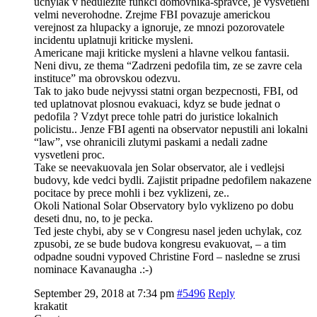
uchylak v nedulezite funkci domovnika-spravce, je vysvetleni
velmi neverohodne. Zrejme FBI povazuje americkou
verejnost za hlupacky a ignoruje, ze mnozi pozorovatele
incidentu uplatnuji kriticke mysleni.
Americane maji kriticke mysleni a hlavne velkou fantasii.
Neni divu, ze thema “Zadrzeni pedofila tim, ze se zavre cela
instituce” ma obrovskou odezvu.
Tak to jako bude nejvyssi statni organ bezpecnosti, FBI, od
ted uplatnovat plosnou evakuaci, kdyz se bude jednat o
pedofila ? Vzdyt prece tohle patri do juristice lokalnich
policistu.. Jenze FBI agenti na observator nepustili ani lokalni
“law”, vse ohranicili zlutymi paskami a nedali zadne
vysvetleni proc.
Take se neevakuovala jen Solar observator, ale i vedlejsi
budovy, kde vedci bydli. Zajistit pripadne pedofilem nakazene
pocitace by prece mohli i bez vyklizeni, ze..
Okoli National Solar Observatory bylo vyklizeno po dobu
deseti dnu, no, to je pecka.
Ted jeste chybi, aby se v Congresu nasel jeden uchylak, coz
zpusobi, ze se bude budova kongresu evakuovat, – a tim
odpadne soudni vypoved Christine Ford – nasledne se zrusi
nominace Kavanaugha .:-)
September 29, 2018 at 7:34 pm
#5496
Reply
krakatit