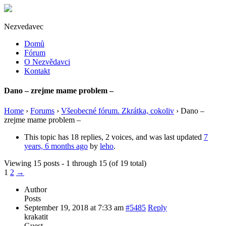
Nezvedavec
Domů
Fórum
O Nezvědavci
Kontakt
Dano – zrejme mame problem –
Home
›
Forums
›
Všeobecné fórum. Zkrátka, cokoliv
›
Dano –
zrejme mame problem –
This topic has 18 replies, 2 voices, and was last updated
7
years, 6 months ago
by
leho
.
Viewing 15 posts - 1 through 15 (of 19 total)
1
2
→
Author
Posts
September 19, 2018 at 7:33 am
#5485
Reply
krakatit
Guest