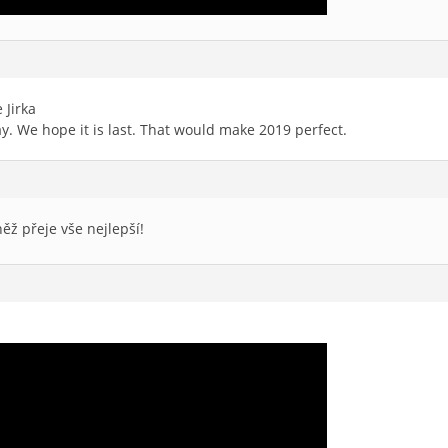
 Jirka
ay. We hope it is last. That would make 2019 perfect.
ěž přeje vše nejlepší!