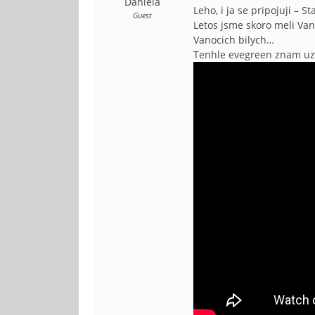
Daniela
Leho, i ja se pripojuji – S
Guest
Letos jsme skoro meli Van
Vanocich bilych…
Tenhle evegreen znam uz c