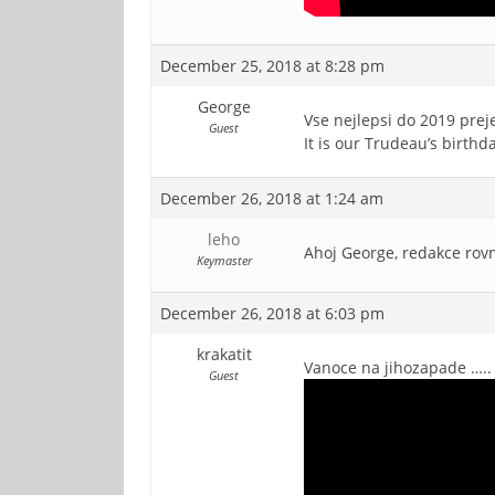
December 25, 2018 at 8:28 pm
George
Vse nejlepsi do 2019 preje
Guest
It is our Trudeau’s birthd
December 26, 2018 at 1:24 am
leho
Ahoj George, redakce rovn
Keymaster
December 26, 2018 at 6:03 pm
krakatit
Vanoce na jihozapade …..
Guest