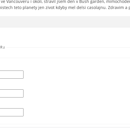
e ve Vancouveru i okoli, stravil jsem den v Bush garden, mimochode
stech teto planety jen zivot kdyby mel delsi casolajnu. Zdravim a
R z