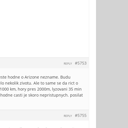
#5753
REPLY
o jeste hodne o Arizone nezname. Budu
o nekolik zivotu. Ale to same se da rict o
 1000 km, hory pres 2000m, lyzovani 35 min
hodne casti je skoro nepristupnych. posilat
#5755
REPLY