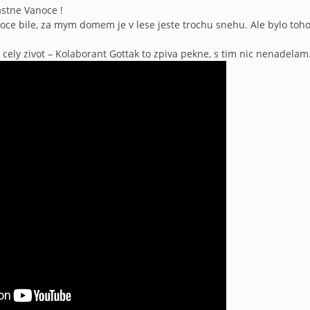
tastne Vanoce !
oce bile, za mym domem je v lese jeste trochu snehu. Ale bylo toho
ely zivot – Kolaborant Gottak to zpiva pekne, s tim nic nenadelam