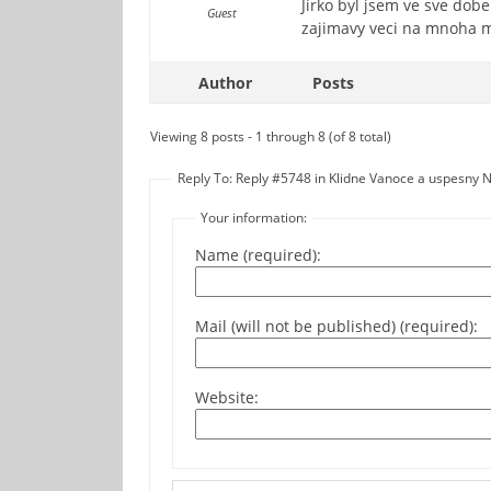
Jirko byl jsem ve sve dob
Guest
zajimavy veci na mnoha mi
Author
Posts
Viewing 8 posts - 1 through 8 (of 8 total)
Reply To: Reply #5748 in Klidne Vanoce a uspesny N
Your information:
Name (required):
Mail (will not be published) (required):
Website: