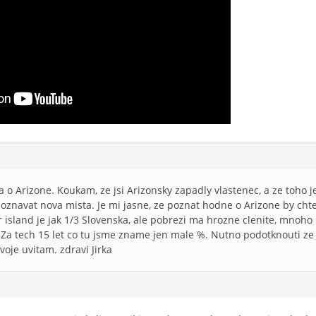
dea o Arizone. Koukam, ze jsi Arizonsky zapadly vlastenec, a ze toh
oznavat nova mista. Je mi jasne, ze poznat hodne o Arizone by chtel
island je jak 1/3 Slovenska, ale pobrezi ma hrozne clenite, mnoho
a tech 15 let co tu jsme zname jen male %. Nutno podotknouti ze 
oje uvitam. zdravi Jirka