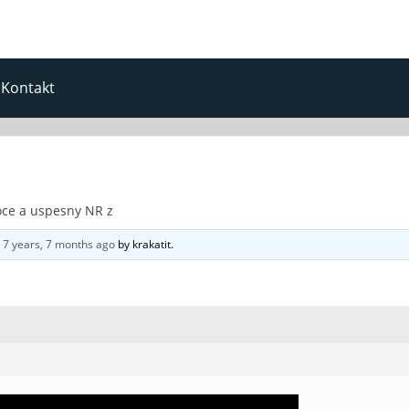
Kontakt
oce a uspesny NR z
d
7 years, 7 months ago
by
krakatit
.