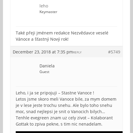
leho
Keymaster
Také přeji jménem redakce Nezvědavce veselé
Vánoce a šťastný Nový rok!
December 23, 2018 at 7:35 pm
#5749
REPLY
Daniela
Guest
Leho, i ja se pripojuji – Stastne Vanoce !
Letos jsme skoro meli Vanoce bile, za mym domem
je v lese jeste trochu snehu. Ale bylo toho snehu
moc, snad nejlepsi je snit o Vanocich bilych…
Tenhle evegreen znam uz cely zivot – Kolaborant
Gottak to zpiva pekne, s tim nic nenadelam.