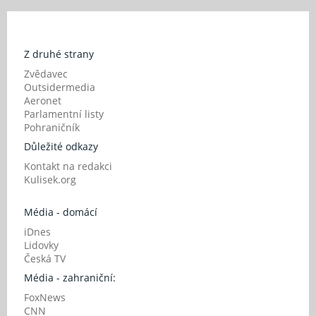
Z druhé strany
Zvědavec
Outsidermedia
Aeronet
Parlamentní listy
Pohraničník
Důležité odkazy
Kontakt na redakci
Kulisek.org
Média - domácí
iDnes
Lidovky
Česká TV
Média - zahraniční:
FoxNews
CNN