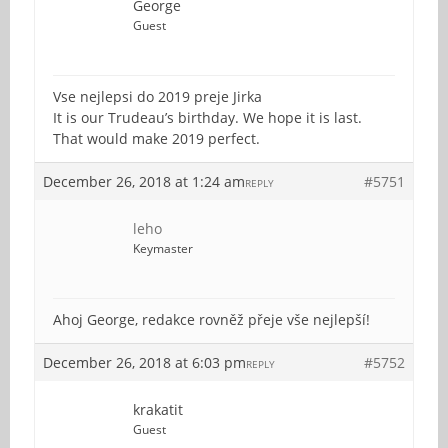
George
Guest
Vse nejlepsi do 2019 preje Jirka
It is our Trudeau’s birthday. We hope it is last.
That would make 2019 perfect.
December 26, 2018 at 1:24 am
#5751
REPLY
leho
Keymaster
Ahoj George, redakce rovněž přeje vše nejlepší!
December 26, 2018 at 6:03 pm
#5752
REPLY
krakatit
Guest