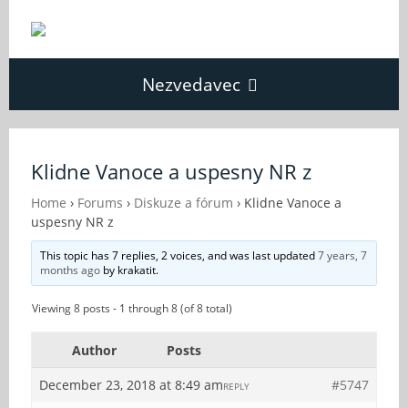
Nezvedavec
Domů
Klidne Vanoce a uspesny NR z
Fórum
Home
›
Forums
›
Diskuze a fórum
›
Klidne Vanoce a
uspesny NR z
This topic has 7 replies, 2 voices, and was last updated
7 years, 7
O Nezvědavci
months ago
by
krakatit
.
Viewing 8 posts - 1 through 8 (of 8 total)
Kontakt
Author
Posts
December 23, 2018 at 8:49 am
#5747
REPLY