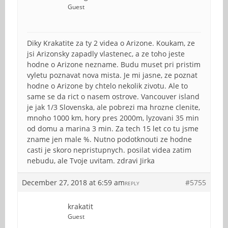
Guest
Diky Krakatite za ty 2 videa o Arizone. Koukam, ze
jsi Arizonsky zapadly vlastenec, a ze toho jeste
hodne o Arizone nezname. Budu muset pri pristim
vyletu poznavat nova mista. Je mi jasne, ze poznat
hodne o Arizone by chtelo nekolik zivotu. Ale to
same se da rict o nasem ostrove. Vancouver island
je jak 1/3 Slovenska, ale pobrezi ma hrozne clenite,
mnoho 1000 km, hory pres 2000m, lyzovani 35 min
od domu a marina 3 min. Za tech 15 let co tu jsme
zname jen male %. Nutno podotknouti ze hodne
casti je skoro nepristupnych. posilat videa zatim
nebudu, ale Tvoje uvitam. zdravi Jirka
December 27, 2018 at 6:59 am
#5755
REPLY
krakatit
Guest