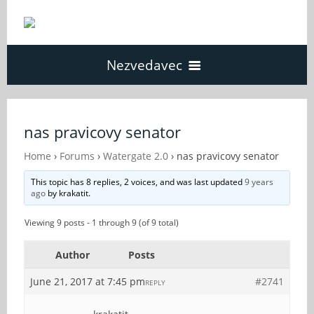
Nezvedavec
Domů
nas pravicovy senator
Fórum
Home
›
Forums
›
Watergate 2.0
›
nas pravicovy senator
This topic has 8 replies, 2 voices, and was last updated
9 years
ago
by
krakatit
.
O Nezvědavci
Viewing 9 posts - 1 through 9 (of 9 total)
Kontakt
Author
Posts
June 21, 2017 at 7:45 pm
#2741
REPLY