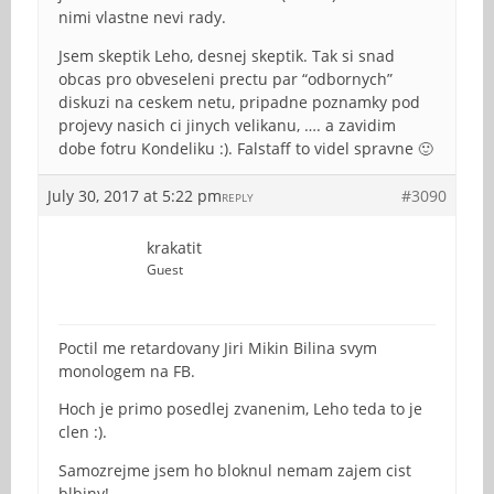
nimi vlastne nevi rady.
Jsem skeptik Leho, desnej skeptik. Tak si snad
obcas pro obveseleni prectu par “odbornych”
diskuzi na ceskem netu, pripadne poznamky pod
projevy nasich ci jinych velikanu, …. a zavidim
dobe fotru Kondeliku :). Falstaff to videl spravne 🙂
July 30, 2017 at 5:22 pm
#3090
REPLY
krakatit
Guest
Poctil me retardovany Jiri Mikin Bilina svym
monologem na FB.
Hoch je primo posedlej zvanenim, Leho teda to je
clen :).
Samozrejme jsem ho bloknul nemam zajem cist
blbiny!