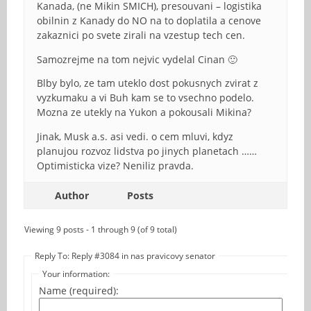
Kanada, (ne Mikin SMICH), presouvani – logistika
obilnin z Kanady do NO na to doplatila a cenove
zakaznici po svete zirali na vzestup tech cen.
Samozrejme na tom nejvic vydelal Cinan 🙂
Blby bylo, ze tam uteklo dost pokusnych zvirat z
vyzkumaku a vi Buh kam se to vsechno podelo.
Mozna ze utekly na Yukon a pokousali Mikina?
Jinak, Musk a.s. asi vedi. o cem mluvi, kdyz
planujou rozvoz lidstva po jinych planetach ……
Optimisticka vize? Neniliz pravda.
Author
Posts
Viewing 9 posts - 1 through 9 (of 9 total)
Reply To: Reply #3084 in nas pravicovy senator
Your information:
Name (required):