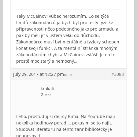
Taky McCainovi vůbec nerozumím. Co se týče
limitů zákonodárců já bych byl pro testy fyzické
připravenosti něco podobného jako pro armádu a
pak by měli jít v jistém věku do důchodu.
Zákonodárce musí být mentálně a fyzicky schopen
konat svoji funkci. A ta mentální stránka mnohým
zákonodárcům chybí a McCainovi zvlášť. Je na to
prostě moc starý a nemocný…
July 29, 2017 at 12:27 pm
#3088
REPLY
krakatit
Guest
Leho, prostuduj si dejiny Rima. Na Youtube maji
nekolika hodinovy porad … pokusim se to najit.
Studovat literaturu na tento zanr bibliotecky je
neunosny :).