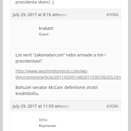
presidenta skonci. J
July 29, 2017 at 8:16 am
#3084
REPLY
krakatit
Guest
Lze verit “zakonodarcum” nebo armade a tim i
prezidentovi?
http://www.washingtonpost.com/wp-
dyn/content/article/2011/03/01/AR2011030106355.html
Bohuzel senator McCain definitivne ztratil
kreditibilitu.
July 29, 2017 at 11:59 am
#3086
REPLY
leho
Keymaster