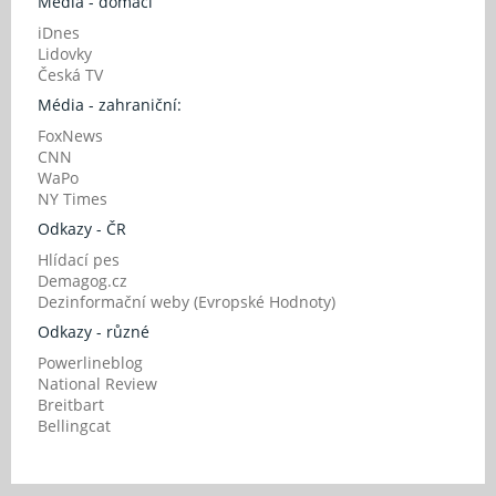
Média - domácí
iDnes
Lidovky
Česká TV
Média - zahraniční:
FoxNews
CNN
WaPo
NY Times
Odkazy - ČR
Hlídací pes
Demagog.cz
Dezinformační weby (Evropské Hodnoty)
Odkazy - různé
Powerlineblog
National Review
Breitbart
Bellingcat