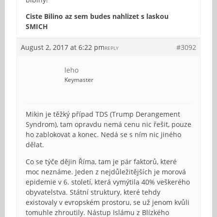
Ciste Bilino az sem budes nahlizet s laskou
SMICH
August 2, 2017 at 6:22 pm
#3092
REPLY
leho
Keymaster
Mikin je těžký případ TDS (Trump Derangement
Syndrom), tam opravdu nemá cenu nic řešit, pouze
ho zablokovat a konec. Nedá se s ním nic jiného
dělat.
Co se týče dějin Říma, tam je pár faktorů, které
moc neznáme. Jeden z nejdůležitějších je morová
epidemie v 6. století, která vymýtila 40% veškerého
obyvatelstva. Státní struktury, které tehdy
existovaly v evropském prostoru, se už jenom kvůli
tomuhle zhroutily. Nástup Islámu z Blízkého