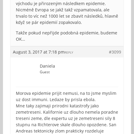
východu je přirozeným následkem epidemie.
Nicméně Evropa se jakž takž vzpamatovala, ale
trvalo to víc než 1000 let se zbavit následků, hlavně
když se pár epidemií zopakovalo.
Takže pokud nepřijde podobná epidemie, budeme
OK…
August 3, 2017 at 7:18 pm
#3099
REPLY
Daniela
Guest
Morova epidemie prijit nemusi, na to jsme myslim
uz dost immuni. Ledaze by prisla ebola.
Mne taky zajimaji prirodni katastrofy jako
zemetreseni. Kalifornie uz dlouho nemela poradne
treseni zeme, dle expertu uz je zemetreseni sily 8
stupnu na Richterove skale dlouho opozdene. San
Andreas tektonicky zlom prakticky rozdeluje