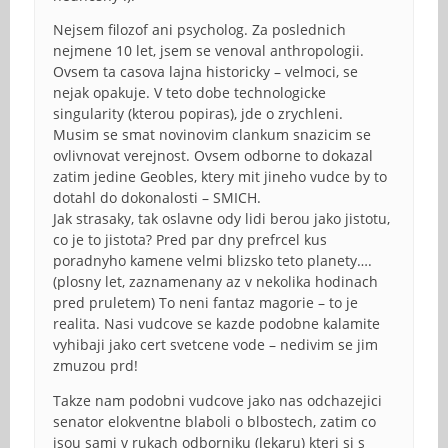
Nejsem filozof ani psycholog. Za poslednich
nejmene 10 let, jsem se venoval anthropologii.
Ovsem ta casova lajna historicky – velmoci, se
nejak opakuje. V teto dobe technologicke
singularity (kterou popiras), jde o zrychleni.
Musim se smat novinovim clankum snazicim se
ovlivnovat verejnost. Ovsem odborne to dokazal
zatim jedine Geobles, ktery mit jineho vudce by to
dotahl do dokonalosti – SMICH.
Jak strasaky, tak oslavne ody lidi berou jako jistotu,
co je to jistota? Pred par dny prefrcel kus
poradnyho kamene velmi blizsko teto planety….
(plosny let, zaznamenany az v nekolika hodinach
pred pruletem) To neni fantaz magorie – to je
realita. Nasi vudcove se kazde podobne kalamite
vyhibaji jako cert svetcene vode – nedivim se jim
zmuzou prd!
Takze nam podobni vudcove jako nas odchazejici
senator elokventne blaboli o blbostech, zatim co
jsou sami v rukach odborniku (lekaru) kteri si s