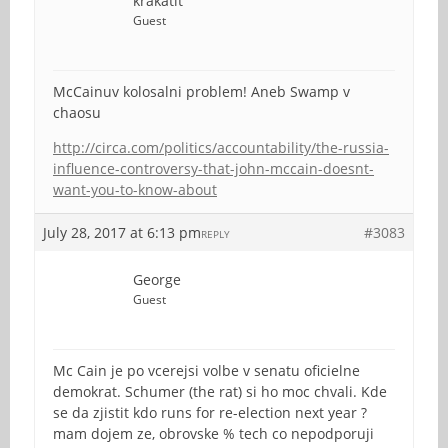
krakatit
Guest
McCainuv kolosalni problem! Aneb Swamp v
chaosu
http://circa.com/politics/accountability/the-russia-
influence-controversy-that-john-mccain-doesnt-
want-you-to-know-about
July 28, 2017 at 6:13 pm
#3083
REPLY
George
Guest
Mc Cain je po vcerejsi volbe v senatu oficielne
demokrat. Schumer (the rat) si ho moc chvali. Kde
se da zjistit kdo runs for re-election next year ?
mam dojem ze, obrovske % tech co nepodporuji