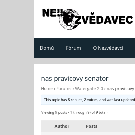
Domů
Fórum
O Nezvědavci
nas pravicovy senator
Home
›
Forums
›
Watergate 2.0
›
nas pravicovy
This topic has 8 replies, 2 voices, and was last update
Viewing 9 posts - 1 through 9 (of 9 total)
Author
Posts