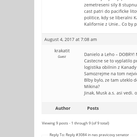
zemetreseni sily 8 stupnu
cast patri do pacificke li
politice, kdy se liberaln
Kalifornie z Unie.. Co by 
August 4, 2017 at 7:08 am
krakatit
Danielo a Leho – DOBRY! 
Guest
Castecne se to vyplatilo 
logistika obilnin z Kanady
Samozrejme na tom nejvi
Blby bylo, ze tam uteklo 
Mikina?
Jinak, Musk a.s. asi vedi.
Author
Posts
Viewing 9 posts - 1 through 9 (of 9 total)
Reply To: Reply #3084 in nas pravicovy senator