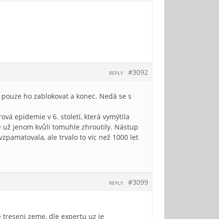
#3092
REPLY
 pouze ho zablokovat a konec. Nedá se s
ová epidemie v 6. století, která vymýtila
e už jenom kvůli tomuhle zhroutily. Nástup
pamatovala, ale trvalo to víc než 1000 let
#3099
REPLY
 treseni zeme, dle expertu uz je