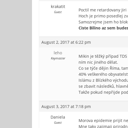
krakatit
Poctil me retardovany Jir
Guest
Hoch je primo posedlej zva
Samozrejme jsem ho blok
Ciste Bilino az sem bude
August 2, 2017 at 6:22 pm
leho
Mikin je těžký případ TD
Keymaster
ním nic jiného dělat.
Co se týče dějin Říma, tam
40% veškerého obyvatelstv
Islámu z Blízkého východu
se zbavit následků, hlavn
Takže pokud nepřijde p
August 3, 2017 at 7:18 pm
Daniela
Morova epidemie prijit ne
Guest
Mne taky zajimaji prirodn