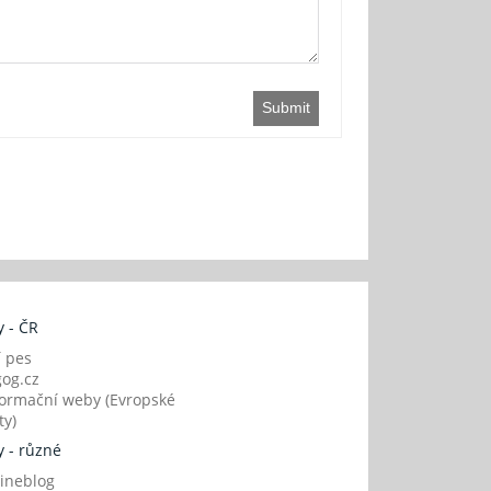
Submit
 - ČR
í pes
og.cz
ormační weby (Evropské
y)
 - různé
ineblog