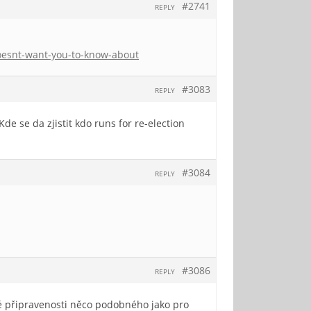
#2741
REPLY
-doesnt-want-you-to-know-about
#3083
REPLY
de se da zjistit kdo runs for re-election
#3084
REPLY
#3086
REPLY
ké připravenosti něco podobného jako pro