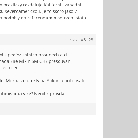
prakticky rozdeluje Kalifornii, zapadni
sku severoamerickou. Je to skoro jako v
ira podpisy na referendum o odtrzeni statu
#3123
REPLY
i – geofyzikalnich posunech atd.
nada, (ne Mikin SMICH), presouvani –
 tech cen.
lo. Mozna ze utekly na Yukon a pokousali
ptimisticka vize? Neniliz pravda.