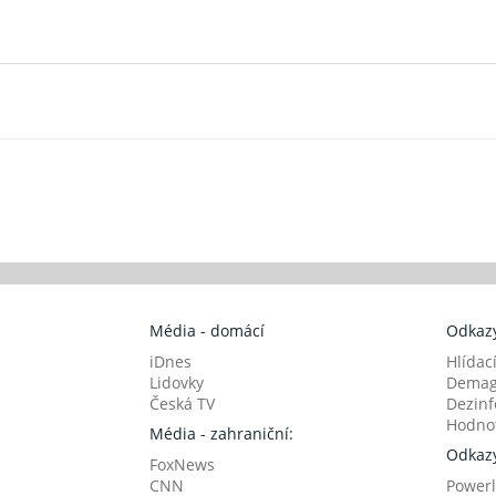
Média - domácí
Odkazy
iDnes
Hlídac
Lidovky
Demag
Česká TV
Dezinf
Hodnot
Média - zahraniční:
Odkazy
FoxNews
CNN
Powerl