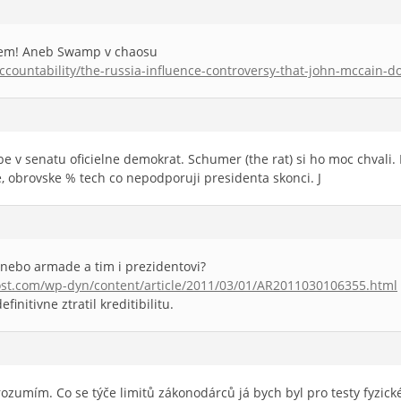
lem! Aneb Swamp v chaosu
/accountability/the-russia-influence-controversy-that-john-mccain
be v senatu oficielne demokrat. Schumer (the rat) si ho moc chvali. K
 obrovske % tech co nepodporuji presidenta skonci. J
 nebo armade a tim i prezidentovi?
st.com/wp-dyn/content/article/2011/03/01/AR2011030106355.html
initivne ztratil kreditibilitu.
ozumím. Co se týče limitů zákonodárců já bych byl pro testy fyzic