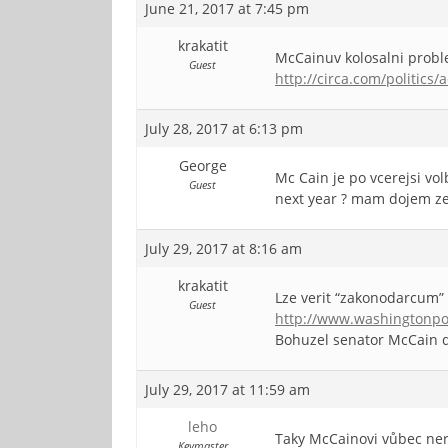
June 21, 2017 at 7:45 pm
krakatit
McCainuv kolosalni prob
Guest
http://circa.com/politics
July 28, 2017 at 6:13 pm
George
Mc Cain je po vcerejsi vol
Guest
next year ? mam dojem ze,
July 29, 2017 at 8:16 am
krakatit
Lze verit “zakonodarcum”
Guest
http://www.washingtonpo
Bohuzel senator McCain def
July 29, 2017 at 11:59 am
leho
Taky McCainovi vůbec ner
Keymaster