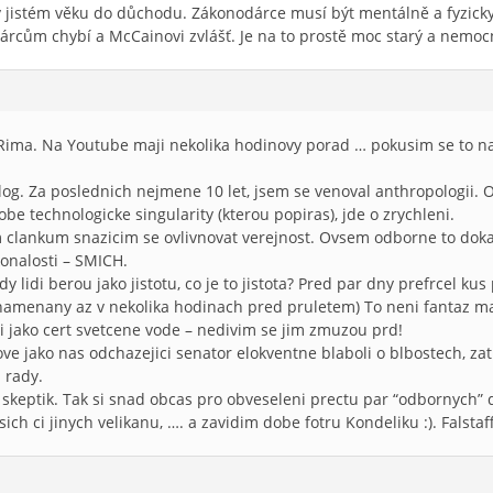
v jistém věku do důchodu. Zákonodárce musí být mentálně a fyzicky
cům chybí a McCainovi zvlášť. Je na to prostě moc starý a nemo
 Rima. Na Youtube maji nekolika hodinovy porad … pokusim se to naj
.
log. Za poslednich nejmene 10 let, jsem se venoval anthropologii. O
obe technologicke singularity (kterou popiras), jde o zrychleni.
clankum snazicim se ovlivnovat verejnost. Ovsem odborne to dokaza
onalosti – SMICH.
ody lidi berou jako jistotu, co je to jistota? Pred par dny prefrcel 
znamenany az v nekolika hodinach pred pruletem) To neni fantaz mag
 jako cert svetcene vode – nedivim se jim zmuzou prd!
 jako nas odchazejici senator elokventne blaboli o blbostech, zat
i rady.
 skeptik. Tak si snad obcas pro obveseleni prectu par “odbornych”
h ci jinych velikanu, …. a zavidim dobe fotru Kondeliku :). Falstaf