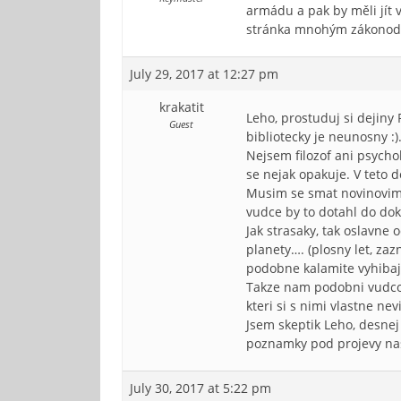
armádu a pak by měli jít 
stránka mnohým zákonodár
July 29, 2017 at 12:27 pm
krakatit
Leho, prostuduj si dejiny
Guest
bibliotecky je neunosny :)
Nejsem filozof ani psycho
se nejak opakuje. V teto d
Musim se smat novinovim 
vudce by to dotahl do dok
Jak strasaky, tak oslavne 
planety…. (plosny let, za
podobne kalamite vyhibaji
Takze nam podobni vudcove
kteri si s nimi vlastne nev
Jsem skeptik Leho, desnej
poznamky pod projevy nasic
July 30, 2017 at 5:22 pm