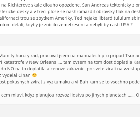
 na Richterove skale dlouho opozdene. San Andreas tektonicky zlom 
tosfericke desky a v treci plose se nashromazdil obrovsky tlak na de
i Kalifornaci trou se zbytkem Ameriky. Ted nejake libtard tululum sb
potom delali, kdyby je znicilo zemetreseni a nebyli by casti USA ?
Mam ty horory rad, pracoval jsem na manualech pro pripad Tsunam
pri katastrofe v New Orleans …. tam ovsem na tom dost doplatila Ka
 do NO na to doplatila a cenove zakaznici po svete zirali na vzestup
c vydelal Cinan
dost pokusnych zvirat z vyzkumaku a vi Buh kam se to vsechno pode
 o cem mluvi, kdyz planujou rozvoz lidstva po jinych planetach …… O