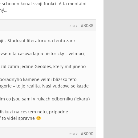
 schopen konat svoji funkci. A ta mentální
cný…
#3088
REPLY
it. Studovat literaturu na tento zanr
vsem ta casova lajna historicky – velmoci,
l zatim jedine Geobles, ktery mit jineho
kus poradnyho kamene velmi blizsko teto
orie – to je realita. Nasi vudcove se kazde
im co jsou sami v rukach odborniku (lekaru)
 diskuzi na ceskem netu, pripadne
f to videl spravne
#3090
REPLY