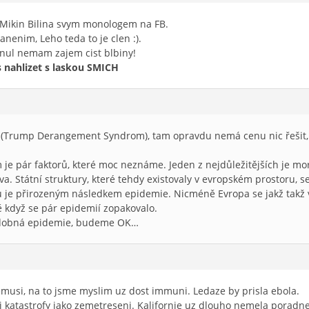
i Mikin Bilina svym monologem na FB.
nenim, Leho teda to je clen :).
nul nemam zajem cist blbiny!
s nahlizet s laskou SMICH
S (Trump Derangement Syndrom), tam opravdu nemá cenu nic řešit,
 je pár faktorů, které moc neznáme. Jeden z nejdůležitějších je mor
a. Státní struktury, které tehdy existovaly v evropském prostoru, s
 je přirozeným následkem epidemie. Nicméně Evropa se jakž takž vz
ě když se pár epidemií zopakovalo.
odobná epidemie, budeme OK…
musi, na to jsme myslim uz dost immuni. Ledaze by prisla ebola.
i katastrofy jako zemetreseni. Kalifornie uz dlouho nemela poradne