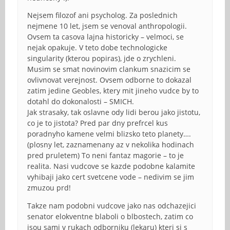
Nejsem filozof ani psycholog. Za poslednich
nejmene 10 let, jsem se venoval anthropologii.
Ovsem ta casova lajna historicky – velmoci, se
nejak opakuje. V teto dobe technologicke
singularity (kterou popiras), jde o zrychleni.
Musim se smat novinovim clankum snazicim se
ovlivnovat verejnost. Ovsem odborne to dokazal
zatim jedine Geobles, ktery mit jineho vudce by to
dotahl do dokonalosti – SMICH.
Jak strasaky, tak oslavne ody lidi berou jako jistotu,
co je to jistota? Pred par dny prefrcel kus
poradnyho kamene velmi blizsko teto planety….
(plosny let, zaznamenany az v nekolika hodinach
pred pruletem) To neni fantaz magorie – to je
realita. Nasi vudcove se kazde podobne kalamite
vyhibaji jako cert svetcene vode – nedivim se jim
zmuzou prd!
Takze nam podobni vudcove jako nas odchazejici
senator elokventne blaboli o blbostech, zatim co
jsou sami v rukach odborniku (lekaru) kteri si s