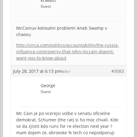
krakatit
Guest
McCainuv kolosalni problem! Aneb Swamp v
chaosu
http://circa.com/politics/accountability/the-russia-
influence-controversy-that-john-mccain-doesnt-
want-you-to-know-about
July 28, 2017 at 6:13 pm
#3083
REPLY
George
Guest
Mc Cain je po vcerejsi volbe v senatu oficielne
demokrat. Schumer (the rat) si ho moc chvali. Kde
se da zjistit kdo runs for re-election next year ?
mam dojem ze, obrovske % tech co nepodporuji