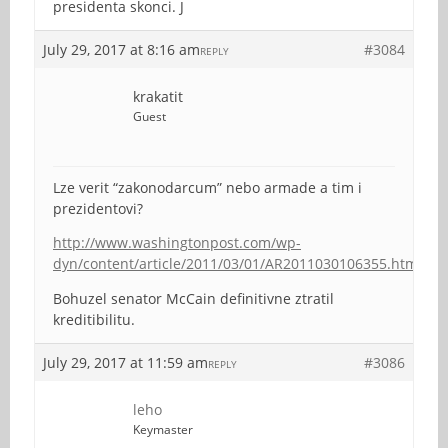
presidenta skonci. J
July 29, 2017 at 8:16 am
#3084
REPLY
krakatit
Guest
Lze verit “zakonodarcum” nebo armade a tim i
prezidentovi?
http://www.washingtonpost.com/wp-
dyn/content/article/2011/03/01/AR2011030106355.html
Bohuzel senator McCain definitivne ztratil
kreditibilitu.
July 29, 2017 at 11:59 am
#3086
REPLY
leho
Keymaster