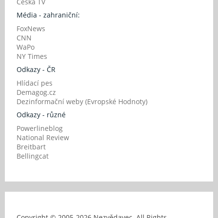
Česká TV
Média - zahraniční:
FoxNews
CNN
WaPo
NY Times
Odkazy - ČR
Hlídací pes
Demagog.cz
Dezinformační weby (Evropské Hodnoty)
Odkazy - různé
Powerlineblog
National Review
Breitbart
Bellingcat
Copyright © 2005-
2026 Nezvědavec. All Rights