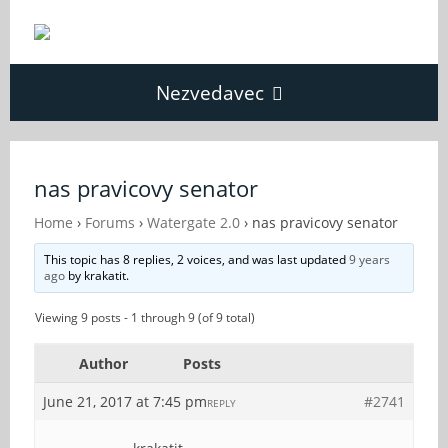
Nezvedavec
Domů
nas pravicovy senator
Fórum
Home
›
Forums
›
Watergate 2.0
›
nas pravicovy senator
This topic has 8 replies, 2 voices, and was last updated
9 years
ago
by
krakatit
.
O Nezvědavci
Viewing 9 posts - 1 through 9 (of 9 total)
Kontakt
Author
Posts
June 21, 2017 at 7:45 pm
#2741
REPLY