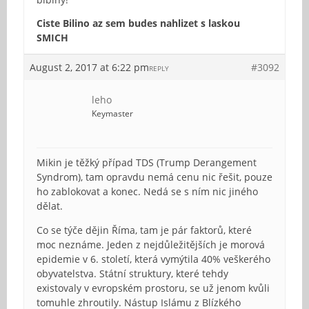
Ciste Bilino az sem budes nahlizet s laskou
SMICH
August 2, 2017 at 6:22 pm
#3092
REPLY
leho
Keymaster
Mikin je těžký případ TDS (Trump Derangement
Syndrom), tam opravdu nemá cenu nic řešit, pouze
ho zablokovat a konec. Nedá se s ním nic jiného
dělat.
Co se týče dějin Říma, tam je pár faktorů, které
moc neznáme. Jeden z nejdůležitějších je morová
epidemie v 6. století, která vymýtila 40% veškerého
obyvatelstva. Státní struktury, které tehdy
existovaly v evropském prostoru, se už jenom kvůli
tomuhle zhroutily. Nástup Islámu z Blízkého