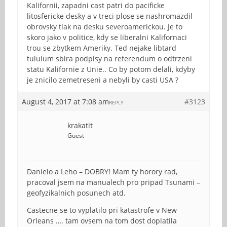
Kalifornii, zapadni cast patri do pacificke
litosfericke desky a v treci plose se nashromazdil
obrovsky tlak na desku severoamerickou. Je to
skoro jako v politice, kdy se liberalni Kalifornaci
trou se zbytkem Ameriky. Ted nejake libtard
tululum sbira podpisy na referendum o odtrzeni
statu Kalifornie z Unie.. Co by potom delali, kdyby
je znicilo zemetreseni a nebyli by casti USA ?
August 4, 2017 at 7:08 am
#3123
REPLY
krakatit
Guest
Danielo a Leho – DOBRY! Mam ty horory rad,
pracoval jsem na manualech pro pripad Tsunami –
geofyzikalnich posunech atd.
Castecne se to vyplatilo pri katastrofe v New
Orleans …. tam ovsem na tom dost doplatila