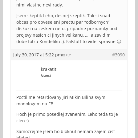
nimi vlastne nevi rady.
Jsem skeptik Leho, desnej skeptik. Tak si snad
obcas pro obveseleni prectu par “odbornych”
diskuzi na ceskem netu, pripadne poznamky pod
projevy nasich ci jinych velikanu, …. a zavidim
dobe fotru Kondeliku :). Falstaff to videl spravne 🙂
July 30, 2017 at 5:22 pm
#3090
REPLY
krakatit
Guest
Poctil me retardovany Jiri Mikin Bilina svym
monologem na FB.
Hoch je primo posedlej zvanenim, Leho teda to je
clen :).
Samozrejme jsem ho bloknul nemam zajem cist
blbiny!