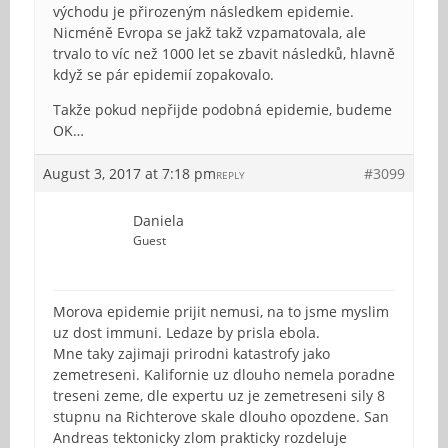
východu je přirozeným následkem epidemie.
Nicméně Evropa se jakž takž vzpamatovala, ale
trvalo to víc než 1000 let se zbavit následků, hlavně
když se pár epidemií zopakovalo.
Takže pokud nepřijde podobná epidemie, budeme
OK…
August 3, 2017 at 7:18 pm
#3099
REPLY
Daniela
Guest
Morova epidemie prijit nemusi, na to jsme myslim
uz dost immuni. Ledaze by prisla ebola.
Mne taky zajimaji prirodni katastrofy jako
zemetreseni. Kalifornie uz dlouho nemela poradne
treseni zeme, dle expertu uz je zemetreseni sily 8
stupnu na Richterove skale dlouho opozdene. San
Andreas tektonicky zlom prakticky rozdeluje