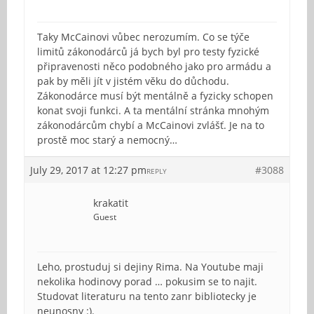
Taky McCainovi vůbec nerozumím. Co se týče
limitů zákonodárců já bych byl pro testy fyzické
připravenosti něco podobného jako pro armádu a
pak by měli jít v jistém věku do důchodu.
Zákonodárce musí být mentálně a fyzicky schopen
konat svoji funkci. A ta mentální stránka mnohým
zákonodárcům chybí a McCainovi zvlášť. Je na to
prostě moc starý a nemocný…
July 29, 2017 at 12:27 pm
#3088
REPLY
krakatit
Guest
Leho, prostuduj si dejiny Rima. Na Youtube maji
nekolika hodinovy porad … pokusim se to najit.
Studovat literaturu na tento zanr bibliotecky je
neunosny :).