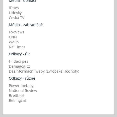
Média - domácí
iDnes
Lidovky
Česká TV
Média - zahraniční:
FoxNews
CNN
WaPo
NY Times
Odkazy - ČR
Hlídací pes
Demagog.cz
Dezinformační weby (Evropské Hodnoty)
Odkazy - různé
Powerlineblog
National Review
Breitbart
Bellingcat