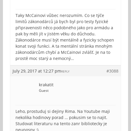
Taky McCainovi vůbec nerozumím. Co se týče
limitů zákonodárců já bych byl pro testy fyzické
připravenosti něco podobného jako pro armádu a
pak by měli jít v jistém věku do důchodu.
Zákonodárce musí být mentálně a fyzicky schopen
konat svoji funkci. A ta mentální stránka mnohým
zákonodárcům chybí a McCainovi zvlášť. Je na to
prostě moc starý a nemocný…
July 29, 2017 at 12:27 pm
#3088
REPLY
krakatit
Guest
Leho, prostuduj si dejiny Rima. Na Youtube maji
nekolika hodinovy porad … pokusim se to najit.
Studovat literaturu na tento zanr bibliotecky je
neunosny :).