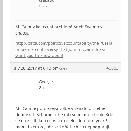
krakatit
Guest
McCainuv kolosalni problem! Aneb Swamp v
chaosu
http://circa.com/politics/accountability/the-russia-
influence-controversy-that-john-mccain-doesnt-
want-you-to-know-about
July 28, 2017 at 6:13 pm
#3083
REPLY
George
Guest
Mc Cain je po vcerejsi volbe v senatu oficielne
demokrat. Schumer (the rat) si ho moc chvali. Kde
se da zjistit kdo runs for re-election next year ?
mam dojem ze, obrovske % tech co nepodporuji