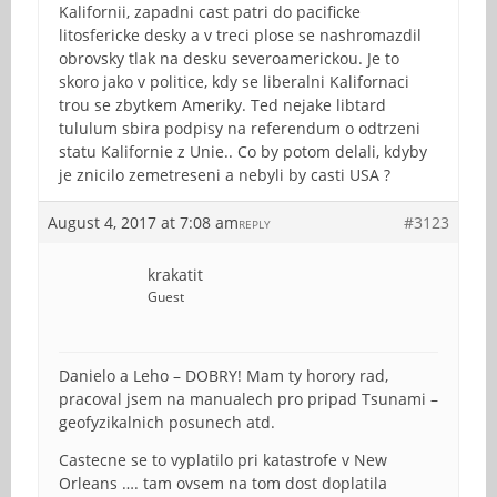
Kalifornii, zapadni cast patri do pacificke
litosfericke desky a v treci plose se nashromazdil
obrovsky tlak na desku severoamerickou. Je to
skoro jako v politice, kdy se liberalni Kalifornaci
trou se zbytkem Ameriky. Ted nejake libtard
tululum sbira podpisy na referendum o odtrzeni
statu Kalifornie z Unie.. Co by potom delali, kdyby
je znicilo zemetreseni a nebyli by casti USA ?
August 4, 2017 at 7:08 am
#3123
REPLY
krakatit
Guest
Danielo a Leho – DOBRY! Mam ty horory rad,
pracoval jsem na manualech pro pripad Tsunami –
geofyzikalnich posunech atd.
Castecne se to vyplatilo pri katastrofe v New
Orleans …. tam ovsem na tom dost doplatila