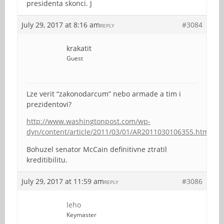
presidenta skonci. J
July 29, 2017 at 8:16 am
#3084
REPLY
krakatit
Guest
Lze verit “zakonodarcum” nebo armade a tim i
prezidentovi?
http://www.washingtonpost.com/wp-
dyn/content/article/2011/03/01/AR2011030106355.html
Bohuzel senator McCain definitivne ztratil
kreditibilitu.
July 29, 2017 at 11:59 am
#3086
REPLY
leho
Keymaster