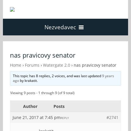
Nezvedavec
Domů
nas pravicovy senator
Fórum
Home
›
Forums
›
Watergate 2.0
›
nas pravicovy senator
This topic has 8 replies, 2 voices, and was last updated
9 years
ago
by
krakatit
.
O Nezvědavci
Viewing 9 posts - 1 through 9 (of 9 total)
Kontakt
Author
Posts
June 21, 2017 at 7:45 pm
#2741
REPLY