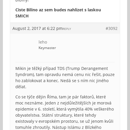
Ciste Bilino az sem budes nahlizet s laskou
SMICH
August 2, 2017 at 6:22 pm
#3092
REPLY
leho
Keymaster
Mikin je těžký případ TDS (Trump Derangement
Syndrom), tam opravdu nemá cenu nic řešit, pouze
ho zablokovat a konec. Nedá se s ním nic jiného
dělat.
Co se týče dějin Říma, tam je pár faktorů, které
moc neznáme. Jeden z nejdůležitějších je morová
epidemie v 6. století, která vymýtila 40% veškerého
obyvatelstva. Státní struktury, které tehdy
existovaly v evropském prostoru, se už jenom kvůli
tomuhle zhroutily. Nástup Islámu z Blízkého