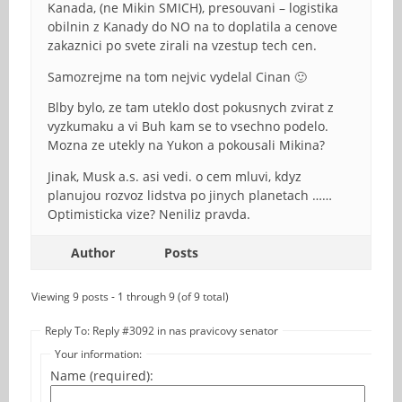
Kanada, (ne Mikin SMICH), presouvani – logistika
obilnin z Kanady do NO na to doplatila a cenove
zakaznici po svete zirali na vzestup tech cen.
Samozrejme na tom nejvic vydelal Cinan 🙂
Blby bylo, ze tam uteklo dost pokusnych zvirat z
vyzkumaku a vi Buh kam se to vsechno podelo.
Mozna ze utekly na Yukon a pokousali Mikina?
Jinak, Musk a.s. asi vedi. o cem mluvi, kdyz
planujou rozvoz lidstva po jinych planetach ……
Optimisticka vize? Neniliz pravda.
Author
Posts
Viewing 9 posts - 1 through 9 (of 9 total)
Reply To: Reply #3092 in nas pravicovy senator
Your information:
Name (required):