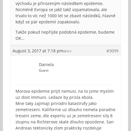
východu je přirozeným následkem epidemie.
Nicméně Evropa se jakž takž vzpamatovala, ale
trvalo to víc než 1000 let se zbavit následků, hlavně
když se pár epidemií zopakovalo.
Takže pokud nepřijde podobná epidemie, budeme
OK…
August 3, 2017 at 7:18 pm
#3099
REPLY
Daniela
Guest
Morova epidemie prijit nemusi, na to jsme myslim
uz dost immuni. Ledaze by prisla ebola.
Mne taky zajimaji prirodni katastrofy jako
zemetreseni. Kalifornie uz dlouho nemela poradne
treseni zeme, dle expertu uz je zemetreseni sily 8
stupnu na Richterove skale dlouho opozdene. San
Andreas tektonicky zlom prakticky rozdeluje