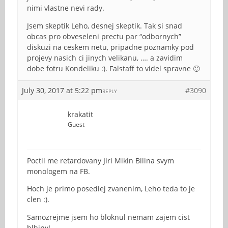
nimi vlastne nevi rady.
Jsem skeptik Leho, desnej skeptik. Tak si snad
obcas pro obveseleni prectu par “odbornych”
diskuzi na ceskem netu, pripadne poznamky pod
projevy nasich ci jinych velikanu, …. a zavidim
dobe fotru Kondeliku :). Falstaff to videl spravne 🙂
July 30, 2017 at 5:22 pm
#3090
REPLY
krakatit
Guest
Poctil me retardovany Jiri Mikin Bilina svym
monologem na FB.
Hoch je primo posedlej zvanenim, Leho teda to je
clen :).
Samozrejme jsem ho bloknul nemam zajem cist
blbiny!