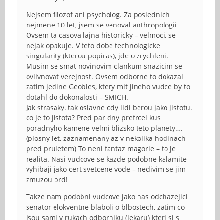
Nejsem filozof ani psycholog. Za poslednich
nejmene 10 let, jsem se venoval anthropologii.
Ovsem ta casova lajna historicky – velmoci, se
nejak opakuje. V teto dobe technologicke
singularity (kterou popiras), jde o zrychleni.
Musim se smat novinovim clankum snazicim se
ovlivnovat verejnost. Ovsem odborne to dokazal
zatim jedine Geobles, ktery mit jineho vudce by to
dotahl do dokonalosti – SMICH.
Jak strasaky, tak oslavne ody lidi berou jako jistotu,
co je to jistota? Pred par dny prefrcel kus
poradnyho kamene velmi blizsko teto planety….
(plosny let, zaznamenany az v nekolika hodinach
pred pruletem) To neni fantaz magorie – to je
realita. Nasi vudcove se kazde podobne kalamite
vyhibaji jako cert svetcene vode – nedivim se jim
zmuzou prd!
Takze nam podobni vudcove jako nas odchazejici
senator elokventne blaboli o blbostech, zatim co
jsou sami v rukach odborniku (lekaru) kteri si s