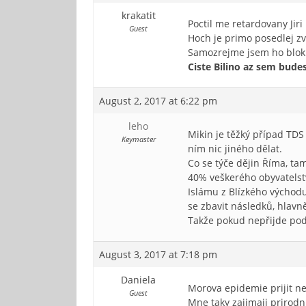
krakatit
Poctil me retardovany Jir
Guest
Hoch je primo posedlej zva
Samozrejme jsem ho blok
Ciste Bilino az sem bude
August 2, 2017 at 6:22 pm
leho
Mikin je těžký případ TD
Keymaster
ním nic jiného dělat.
Co se týče dějin Říma, tam
40% veškerého obyvatelstv
Islámu z Blízkého východu
se zbavit následků, hlavn
Takže pokud nepřijde p
August 3, 2017 at 7:18 pm
Daniela
Morova epidemie prijit ne
Guest
Mne taky zajimaji prirodn