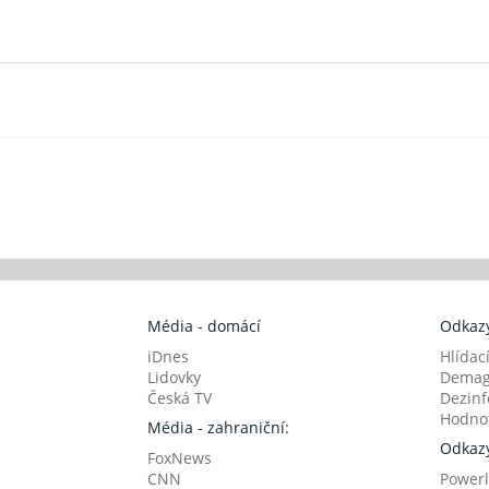
Média - domácí
Odkazy
iDnes
Hlídac
Lidovky
Demag
Česká TV
Dezinf
Hodnot
Média - zahraniční:
Odkazy
FoxNews
CNN
Powerl