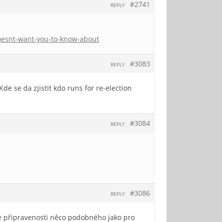
#2741
REPLY
-doesnt-want-you-to-know-about
#3083
REPLY
de se da zjistit kdo runs for re-election
#3084
REPLY
#3086
REPLY
ké připravenosti něco podobného jako pro