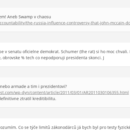
lem! Aneb Swamp v chaosu
/accountability/the-russia-influence-controversy-that-john-mccain
be v senatu oficielne demokrat. Schumer (the rat) si ho moc chvali. K
 obrovske % tech co nepodporuji presidenta skonci. J
 nebo armade a tim i prezidentovi?
st.com/wp-dyn/content/article/2011/03/01/AR2011030106355.html
initivne ztratil kreditibilitu.
ozumím. Co se týče limitů zákonodárců já bych byl pro testy fyzic