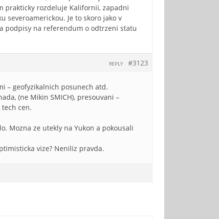
prakticky rozdeluje Kalifornii, zapadni
sku severoamerickou. Je to skoro jako v
ira podpisy na referendum o odtrzeni statu
#3123
REPLY
i – geofyzikalnich posunech atd.
nada, (ne Mikin SMICH), presouvani –
 tech cen.
lo. Mozna ze utekly na Yukon a pokousali
ptimisticka vize? Neniliz pravda.