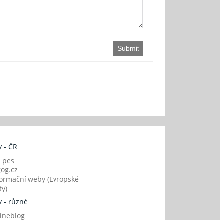
Submit
 - ČR
í pes
og.cz
ormační weby (Evropské
y)
 - různé
ineblog