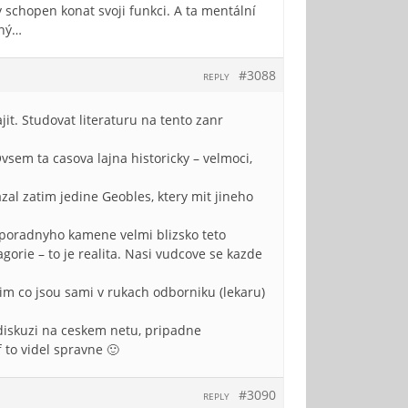
 schopen konat svoji funkci. A ta mentální
cný…
#3088
REPLY
it. Studovat literaturu na tento zanr
vsem ta casova lajna historicky – velmoci,
l zatim jedine Geobles, ktery mit jineho
kus poradnyho kamene velmi blizsko teto
orie – to je realita. Nasi vudcove se kazde
im co jsou sami v rukach odborniku (lekaru)
 diskuzi na ceskem netu, pripadne
 to videl spravne 🙂
#3090
REPLY