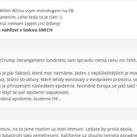
i Mikin Bilina svym monologem na FB.
nenim, Leho teda to je clen :).
nul nemam zajem cist blbiny!
s nahlizet s laskou SMICH
S (Trump Derangement Syndrom), tam opravdu nemá cenu nic řešit,
 je pár faktorů, které moc neznáme. Jeden z nejdůležitějších je mor
a. Státní struktury, které tehdy existovaly v evropském prostoru, s
 je přirozeným následkem epidemie. Nicméně Evropa se jakž takž vz
ě když se pár epidemií zopakovalo.
odobná epidemie, budeme OK…
musi, na to jsme myslim uz dost immuni. Ledaze by prisla ebola.
i katastrofy jako zemetreseni. Kalifornie uz dlouho nemela poradne