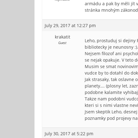
armádu a pak by měli jít 
stránka mnohým zákonodár
July 29, 2017 at 12:27 pm
krakatit
Leho, prostuduj si dejiny
Guest
bibliotecky je neunosny :)
Nejsem filozof ani psycho
se nejak opakuje. V teto d
Musim se smat novinovim 
vudce by to dotahl do dok
Jak strasaky, tak oslavne 
planety…. (plosny let, za
podobne kalamite vyhibaji
Takze nam podobni vudcove
kteri si s nimi vlastne nev
Jsem skeptik Leho, desnej
poznamky pod projevy nasic
July 30, 2017 at 5:22 pm