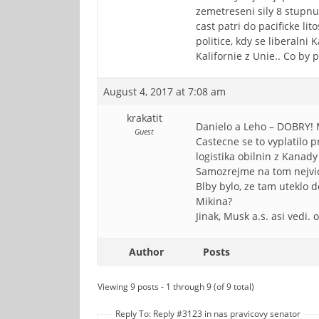
zemetreseni sily 8 stupnu
cast patri do pacificke li
politice, kdy se liberaln
Kalifornie z Unie.. Co by 
August 4, 2017 at 7:08 am
krakatit
Danielo a Leho – DOBRY! 
Guest
Castecne se to vyplatilo 
logistika obilnin z Kanady
Samozrejme na tom nejvic
Blby bylo, ze tam uteklo 
Mikina?
Jinak, Musk a.s. asi vedi.
Author
Posts
Viewing 9 posts - 1 through 9 (of 9 total)
Reply To: Reply #3123 in nas pravicovy senator