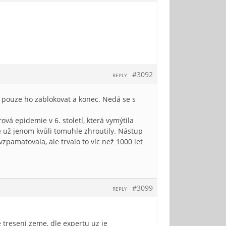
#3092
REPLY
 pouze ho zablokovat a konec. Nedá se s
ová epidemie v 6. století, která vymýtila
e už jenom kvůli tomuhle zhroutily. Nástup
pamatovala, ale trvalo to víc než 1000 let
#3099
REPLY
 treseni zeme, dle expertu uz je