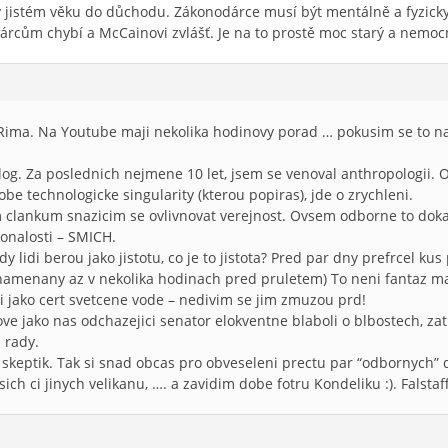
v jistém věku do důchodu. Zákonodárce musí být mentálně a fyzicky
cům chybí a McCainovi zvlášť. Je na to prostě moc starý a nemo
 Rima. Na Youtube maji nekolika hodinovy porad … pokusim se to naj
.
log. Za poslednich nejmene 10 let, jsem se venoval anthropologii. O
obe technologicke singularity (kterou popiras), jde o zrychleni.
clankum snazicim se ovlivnovat verejnost. Ovsem odborne to dokaza
onalosti – SMICH.
ody lidi berou jako jistotu, co je to jistota? Pred par dny prefrcel 
znamenany az v nekolika hodinach pred pruletem) To neni fantaz mag
 jako cert svetcene vode – nedivim se jim zmuzou prd!
 jako nas odchazejici senator elokventne blaboli o blbostech, zat
i rady.
 skeptik. Tak si snad obcas pro obveseleni prectu par “odbornych”
h ci jinych velikanu, …. a zavidim dobe fotru Kondeliku :). Falstaff