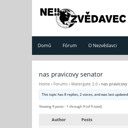
Domů
Fórum
O Nezvědavci
nas pravicovy senator
Home
›
Forums
›
Watergate 2.0
›
nas pravicovy
This topic has 8 replies, 2 voices, and was last update
Viewing 9 posts - 1 through 9 (of 9 total)
Author
Posts