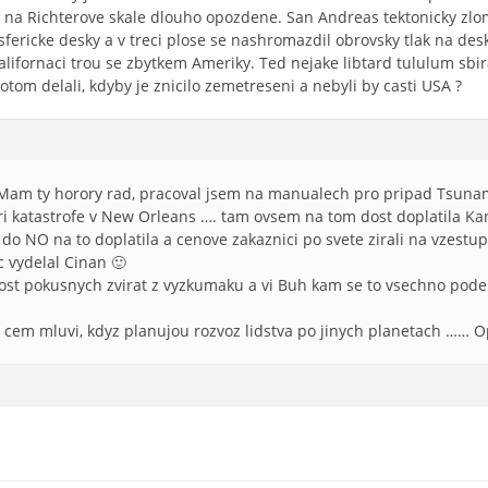
 na Richterove skale dlouho opozdene. San Andreas tektonicky zlom 
tosfericke desky a v treci plose se nashromazdil obrovsky tlak na de
i Kalifornaci trou se zbytkem Ameriky. Ted nejake libtard tululum sb
potom delali, kdyby je znicilo zemetreseni a nebyli by casti USA ?
Mam ty horory rad, pracoval jsem na manualech pro pripad Tsunam
pri katastrofe v New Orleans …. tam ovsem na tom dost doplatila Ka
 do NO na to doplatila a cenove zakaznici po svete zirali na vzestup
 vydelal Cinan 🙂
dost pokusnych zvirat z vyzkumaku a vi Buh kam se to vsechno pode
 o cem mluvi, kdyz planujou rozvoz lidstva po jinych planetach …… O