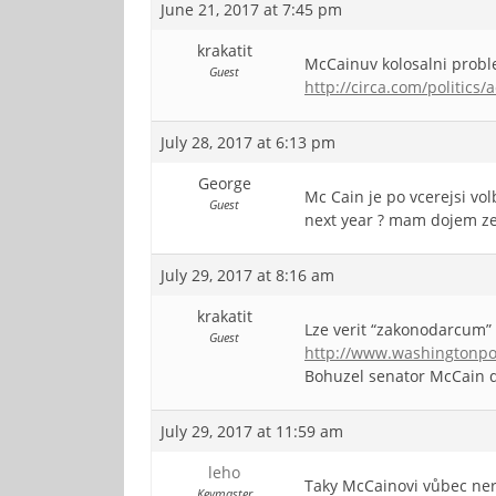
June 21, 2017 at 7:45 pm
krakatit
McCainuv kolosalni prob
Guest
http://circa.com/politics
July 28, 2017 at 6:13 pm
George
Mc Cain je po vcerejsi vol
Guest
next year ? mam dojem ze,
July 29, 2017 at 8:16 am
krakatit
Lze verit “zakonodarcum”
Guest
http://www.washingtonpo
Bohuzel senator McCain def
July 29, 2017 at 11:59 am
leho
Taky McCainovi vůbec ner
Keymaster