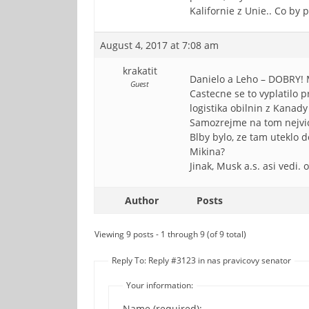
Kalifornie z Unie.. Co by 
August 4, 2017 at 7:08 am
krakatit
Danielo a Leho – DOBRY! 
Guest
Castecne se to vyplatilo 
logistika obilnin z Kanady
Samozrejme na tom nejvic
Blby bylo, ze tam uteklo 
Mikina?
Jinak, Musk a.s. asi vedi.
Author
Posts
Viewing 9 posts - 1 through 9 (of 9 total)
Reply To: Reply #3123 in nas pravicovy senator
Your information:
Name (required):