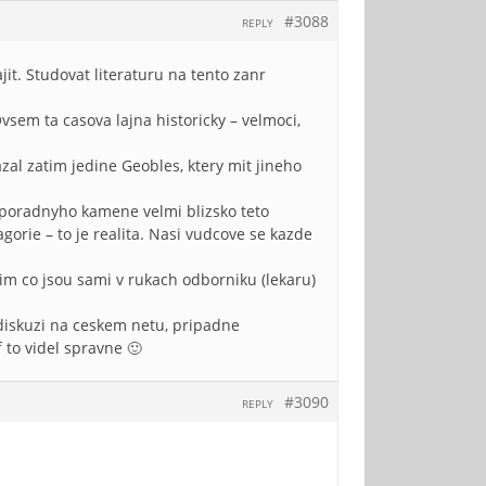
#3088
REPLY
it. Studovat literaturu na tento zanr
vsem ta casova lajna historicky – velmoci,
l zatim jedine Geobles, ktery mit jineho
kus poradnyho kamene velmi blizsko teto
orie – to je realita. Nasi vudcove se kazde
im co jsou sami v rukach odborniku (lekaru)
 diskuzi na ceskem netu, pripadne
 to videl spravne 🙂
#3090
REPLY