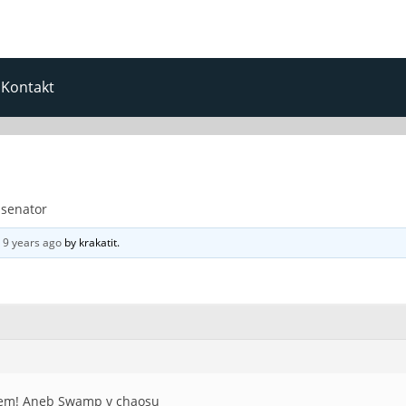
Kontakt
 senator
d
9 years ago
by
krakatit
.
lem! Aneb Swamp v chaosu