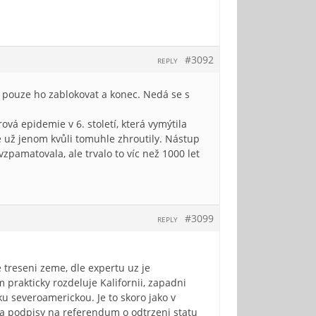
#3092
REPLY
 pouze ho zablokovat a konec. Nedá se s
ová epidemie v 6. století, která vymýtila
e už jenom kvůli tomuhle zhroutily. Nástup
pamatovala, ale trvalo to víc než 1000 let
#3099
REPLY
 treseni zeme, dle expertu uz je
prakticky rozdeluje Kalifornii, zapadni
sku severoamerickou. Je to skoro jako v
ira podpisy na referendum o odtrzeni statu