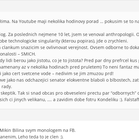
 Rima. Na Youtube maji nekolika hodinovy porad … pokusim se to naj
.
log. Za poslednich nejmene 10 let, jsem se venoval anthropologii. O
obe technologicke singularity (kterou popiras), jde o zrychleni.
clankum snazicim se ovlivnovat verejnost. Ovsem odborne to dokaza
onalosti – SMICH.
ody lidi berou jako jistotu, co je to jistota? Pred par dny prefrcel 
znamenany az v nekolika hodinach pred pruletem) To neni fantaz mag
 jako cert svetcene vode – nedivim se jim zmuzou prd!
 jako nas odchazejici senator elokventne blaboli o blbostech, zat
i rady.
 skeptik. Tak si snad obcas pro obveseleni prectu par “odbornych”
h ci jinych velikanu, …. a zavidim dobe fotru Kondeliku :). Falstaff
i Mikin Bilina svym monologem na FB.
nenim, Leho teda to je clen :).