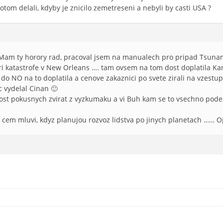
potom delali, kdyby je znicilo zemetreseni a nebyli by casti USA ?
Mam ty horory rad, pracoval jsem na manualech pro pripad Tsunam
pri katastrofe v New Orleans …. tam ovsem na tom dost doplatila Ka
 do NO na to doplatila a cenove zakaznici po svete zirali na vzestup
 vydelal Cinan 🙂
dost pokusnych zvirat z vyzkumaku a vi Buh kam se to vsechno pode
 o cem mluvi, kdyz planujou rozvoz lidstva po jinych planetach …… O