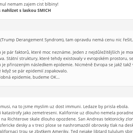
nul nemam zajem cist blbiny!
s nahlizet s laskou SMICH
S (Trump Derangement Syndrom), tam opravdu nemá cenu nic řešit,
 je pár faktorů, které moc neznáme. Jeden z nejdůležitějších je mor
a. Státní struktury, které tehdy existovaly v evropském prostoru, s
 je přirozeným následkem epidemie. Nicméně Evropa se jakž takž vz
ě když se pár epidemií zopakovalo.
odobná epidemie, budeme OK…
musi, na to jsme myslim uz dost immuni. Ledaze by prisla ebola.
i katastrofy jako zemetreseni. Kalifornie uz dlouho nemela poradne
 na Richterove skale dlouho opozdene. San Andreas tektonicky zlom 
tosfericke desky a v treci plose se nashromazdil obrovsky tlak na de
i Kalifornaci trou se zbytkem Ameriky. Ted nejake libtard tululum sb