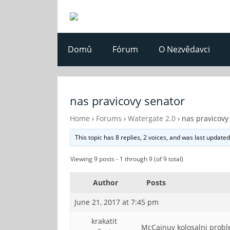
Domů
Fórum
O Nezvědavci
nas pravicovy senator
Home
›
Forums
›
Watergate 2.0
›
nas pravicovy
This topic has 8 replies, 2 voices, and was last update
Viewing 9 posts - 1 through 9 (of 9 total)
Author
Posts
June 21, 2017 at 7:45 pm
krakatit
McCainuv kolosalni prob