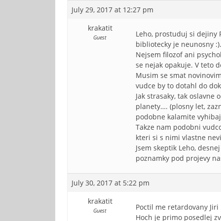
July 29, 2017 at 12:27 pm
krakatit
Leho, prostuduj si dejiny
Guest
bibliotecky je neunosny :)
Nejsem filozof ani psycho
se nejak opakuje. V teto d
Musim se smat novinovim 
vudce by to dotahl do dok
Jak strasaky, tak oslavne 
planety…. (plosny let, za
podobne kalamite vyhibaji
Takze nam podobni vudcove
kteri si s nimi vlastne nev
Jsem skeptik Leho, desnej
poznamky pod projevy nasic
July 30, 2017 at 5:22 pm
krakatit
Poctil me retardovany Jir
Guest
Hoch je primo posedlej zva