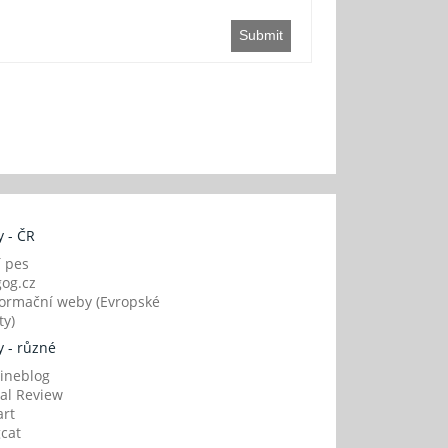
Submit
 - ČR
í pes
og.cz
ormační weby (Evropské
y)
 - různé
ineblog
al Review
art
gcat