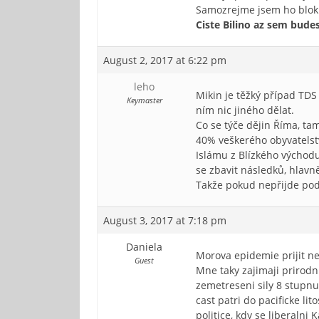
Samozrejme jsem ho blok
Ciste Bilino az sem bude
August 2, 2017 at 6:22 pm
leho
Mikin je těžký případ TD
Keymaster
ním nic jiného dělat.
Co se týče dějin Říma, tam
40% veškerého obyvatelstv
Islámu z Blízkého východu
se zbavit následků, hlavn
Takže pokud nepřijde p
August 3, 2017 at 7:18 pm
Daniela
Morova epidemie prijit ne
Guest
Mne taky zajimaji prirodn
zemetreseni sily 8 stupnu
cast patri do pacificke li
politice, kdy se liberaln