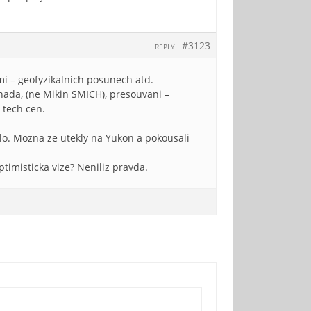
#3123
REPLY
i – geofyzikalnich posunech atd.
nada, (ne Mikin SMICH), presouvani –
 tech cen.
lo. Mozna ze utekly na Yukon a pokousali
ptimisticka vize? Neniliz pravda.