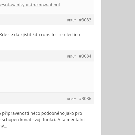
-doesnt-want-you-to-know-about
#3083
REPLY
de se da zjistit kdo runs for re-election
#3084
REPLY
#3086
REPLY
ké připravenosti něco podobného jako pro
 schopen konat svoji funkci. A ta mentální
cný…