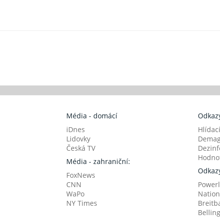
Média - domácí
Odkazy
iDnes
Hlídac
Lidovky
Demag
Česká TV
Dezinf
Hodnot
Média - zahraniční:
Odkazy
FoxNews
CNN
Powerl
WaPo
Nation
NY Times
Breitb
Bellin