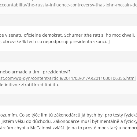
/accountability/the-russia-influence-controversy-that-john-mccain
be v senatu oficielne demokrat. Schumer (the rat) si ho moc chvali. K
 obrovske % tech co nepodporuji presidenta skonci. J
 nebo armade a tim i prezidentovi?
st.com/wp-dyn/content/article/2011/03/01/AR2011030106355.html
initivne ztratil kreditibilitu.
ozumím. Co se týče limitů zákonodárců já bych byl pro testy fyzic
v jistém věku do důchodu. Zákonodárce musí být mentálně a fyzicky
cům chybí a McCainovi zvlášť. Je na to prostě moc starý a nemo