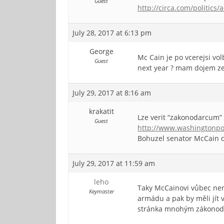
Guest
http://circa.com/politics
July 28, 2017 at 6:13 pm
George
Mc Cain je po vcerejsi vol
Guest
next year ? mam dojem ze,
July 29, 2017 at 8:16 am
krakatit
Lze verit “zakonodarcum”
Guest
http://www.washingtonpo
Bohuzel senator McCain def
July 29, 2017 at 11:59 am
leho
Taky McCainovi vůbec ner
Keymaster
armádu a pak by měli jít 
stránka mnohým zákonodár