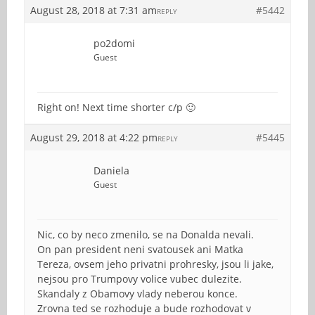
August 28, 2018 at 7:31 am
#5442
REPLY
po2domi
Guest
Right on! Next time shorter c/p 🙂
August 29, 2018 at 4:22 pm
#5445
REPLY
Daniela
Guest
Nic, co by neco zmenilo, se na Donalda nevali.
On pan president neni svatousek ani Matka
Tereza, ovsem jeho privatni prohresky, jsou li jake,
nejsou pro Trumpovy volice vubec dulezite.
Skandaly z Obamovy vlady neberou konce.
Zrovna ted se rozhoduje a bude rozhodovat v