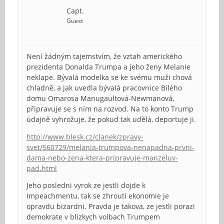
Capt.
Guest
Není žádným tajemstvím, že vztah amerického
prezidenta Donalda Trumpa a jeho ženy Melanie
neklape. Bývalá modelka se ke svému muži chová
chladně, a jak uvedla bývalá pracovnice Bílého
domu Omarosa Manugaultová-Newmanová,
připravuje se s ním na rozvod. Na to konto Trump
údajně vyhrožuje, že pokud tak udělá, deportuje ji.
http://www.blesk.cz/clanek/zpravy-
svet/560729/melania-trumpova-nenapadna-prvni-
dama-nebo-zena-ktera-pripravuje-manzeluv-
pad.html
Jeho posledni vyrok ze jestli dojde k
Impeachmentu, tak se zhrouti ekonomie je
opravdu bizardni. Pravda je takova, ze jestli porazi
demokrate v blizkych volbach Trumpem