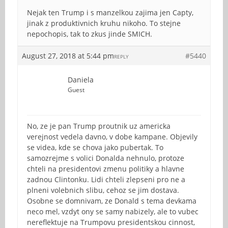
Nejak ten Trump i s manzelkou zajima jen Capty,
jinak z produktivnich kruhu nikoho. To stejne
nepochopis, tak to zkus jinde SMICH.
August 27, 2018 at 5:44 pm
#5440
REPLY
Daniela
Guest
No, ze je pan Trump proutnik uz americka
verejnost vedela davno, v dobe kampane. Objevily
se videa, kde se chova jako pubertak. To
samozrejme s volici Donalda nehnulo, protoze
chteli na presidentovi zmenu politiky a hlavne
zadnou Clintonku. Lidi chteli zlepseni pro ne a
plneni volebnich slibu, cehoz se jim dostava.
Osobne se domnivam, ze Donald s tema devkama
neco mel, vzdyt ony se samy nabizely, ale to vubec
nereflektuje na Trumpovu presidentskou cinnost,