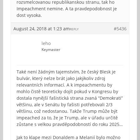
rozsmelcovanou republikanskou stranu, tak ho
Impeachment nemine. A ta pravdepodobnost je
dost vysoka.
August 24, 2018 at 1:23 am
#5436
REPLY
leho
Keymaster
Také není žádným tajemstvím, že český Blesk je
bulvár, který nelze brát jako jakýkoliv zdroj
relevantních informací. A k impeachmentu by
mohlo čistě teoreticky dojít pokud v Kongresu by
dostala nynější fašistická strana zvaná “Demokrati”
většinu, ale v Senátu by fašisti potřebovali 2/3
většinu, což nedostanou. Takže Trump může být
impeached za to, že je Trump, ale v úřadu určitě
zůstane s velkou pravděpodobností do roku 2025…
Jak to klape mezi Donaldem a Melanií bylo možno