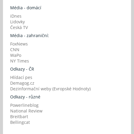
Média - domácí
iDnes
Lidovky
Česká TV
Média - zahraniční:
FoxNews
CNN
WaPo
NY Times
Odkazy - ČR
Hlídací pes
Demagog.cz
Dezinformační weby (Evropské Hodnoty)
Odkazy - různé
Powerlineblog
National Review
Breitbart
Bellingcat