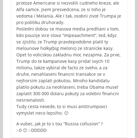
protoze Americane si nezvolili cudneho kneze, ale
Alfa samce. Jsem presvedcena, ze si toho je
vedoma i Melania. Ale i tak, osobni zivot Trumpa je
pro politiku druhorady.
Posledni dobou se masova media predhani v tom,
kdo pouzije vice slova “impeaachment”, ted, kdyz
se zjistilo, ze Trump pravdepodobne platil ty
melounove holky(big melons) ze stranicke kasy.
Opet to volicskou zakladnu moc nezajima. Za prve,
Trump do te kampanove kasy pridal svych 10
milionu, takze vybiral de facto ze sveho, a za
druhe, nenahlaseni financni transakce se v
nejhorsim zaplati pokutou. Mnoho kandidatu
platilo pokutu za neohlaseni, treba Obama musel
zaplatit 300 000 dolaru pokuty za volebni financni
nesrovnalosti.
Tudy cesta nevede, to si musi antitrumpovci
vymyslet neco lepsiho. 🙂
A vubec, jak je to s tou “Russia collusion” ?
:-0 🙂 :-DDDDD