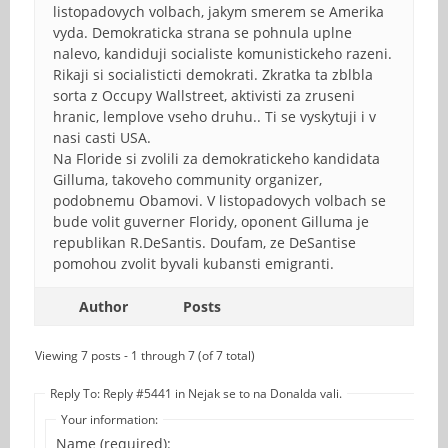
listopadovych volbach, jakym smerem se Amerika
vyda. Demokraticka strana se pohnula uplne
nalevo, kandiduji socialiste komunistickeho razeni.
Rikaji si socialisticti demokrati. Zkratka ta zblbla
sorta z Occupy Wallstreet, aktivisti za zruseni
hranic, lemplove vseho druhu.. Ti se vyskytuji i v
nasi casti USA.
Na Floride si zvolili za demokratickeho kandidata
Gilluma, takoveho community organizer,
podobnemu Obamovi. V listopadovych volbach se
bude volit guverner Floridy, oponent Gilluma je
republikan R.DeSantis. Doufam, ze DeSantise
pomohou zvolit byvali kubansti emigranti.
Author
Posts
Viewing 7 posts - 1 through 7 (of 7 total)
Reply To: Reply #5441 in Nejak se to na Donalda vali.
Your information:
Name (required):