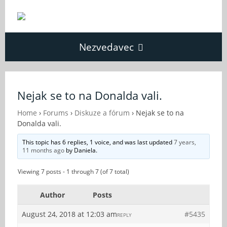
Nezvedavec
Domů
Nejak se to na Donalda vali.
Fórum
Home
›
Forums
›
Diskuze a fórum
›
Nejak se to na
Donalda vali.
This topic has 6 replies, 1 voice, and was last updated
7 years,
O Nezvědavci
11 months ago
by
Daniela
.
Viewing 7 posts - 1 through 7 (of 7 total)
Kontakt
Author
Posts
August 24, 2018 at 12:03 am
#5435
REPLY