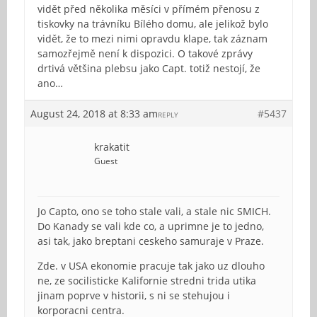
vidět před několika měsíci v přímém přenosu z
tiskovky na trávníku Bílého domu, ale jelikož bylo
vidět, že to mezi nimi opravdu klape, tak záznam
samozřejmě není k dispozici. O takové zprávy
drtivá většina plebsu jako Capt. totiž nestojí, že
ano…
August 24, 2018 at 8:33 am
#5437
REPLY
krakatit
Guest
Jo Capto, ono se toho stale vali, a stale nic SMICH.
Do Kanady se vali kde co, a uprimne je to jedno,
asi tak, jako breptani ceskeho samuraje v Praze.
Zde. v USA ekonomie pracuje tak jako uz dlouho
ne, ze socilisticke Kalifornie stredni trida utika
jinam poprve v historii, s ni se stehujou i
korporacni centra.