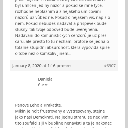
byl umlčen jediný názor a pokud se mne týče,
rozhodně neblázním a z nějakého umlčování
názorů už vůbec ne. Pokud o nějakém víš, napiš o
něm. Pokud nebudeš nadávat a příspěvek bude
slušný, tak tvoje odpověď bude uveřejněna.
Nadávání do komunistických cenzorů je už přes
čáru, ale přesto to tu nechám, protože se jedná o
totálně stupidní absurdnost, která vypovídá spíše
o tobě než o komkoliv jiném…
January 8, 2020 at 1:16 pm
#6907
REPLY
Daniela
Guest
Panove Leho a Krakatite,
Mikin je holt frustrovany a vystresovany, stejne
jako nasi Demokrati. Na jednu stranu se nedivim,
tito zoufalci ziji v bubline nenavisti a ta je nakonec