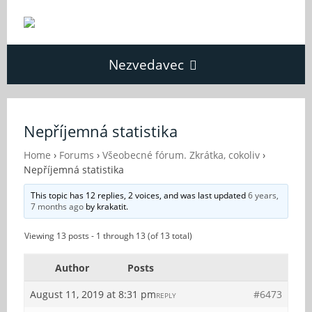
Nezvedavec
Domů
Nepříjemná statistika
Fórum
Home
›
Forums
›
Všeobecné fórum. Zkrátka, cokoliv
›
Nepříjemná statistika
This topic has 12 replies, 2 voices, and was last updated
6 years,
O Nezvědavci
7 months ago
by
krakatit
.
Viewing 13 posts - 1 through 13 (of 13 total)
Kontakt
Author
Posts
August 11, 2019 at 8:31 pm
#6473
REPLY