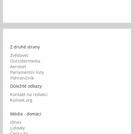
Z druhé strany
Zvědavec
Outsidermedia
Aeronet
Parlamentní listy
Pohraničník
Důležité odkazy
Kontakt na redakci
Kulisek.org
Média - domácí
iDnes
Lidovky
Česká TV