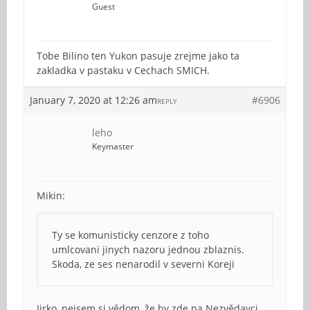
Guest
Tobe Bilino ten Yukon pasuje zrejme jako ta
zakladka v pastaku v Cechach SMICH.
January 7, 2020 at 12:26 am
#6906
REPLY
leho
Keymaster
Mikin:
Ty se komunisticky cenzore z toho
umlcovani jinych nazoru jednou zblaznis.
Skoda, ze ses nenarodil v severni Koreji
Jirko, nejsem si vědom, že by zde na Nezvědavci