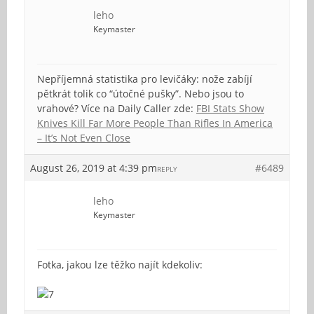
leho
Keymaster
Nepříjemná statistika pro levičáky: nože zabíjí
pětkrát tolik co “útočné pušky”. Nebo jsou to
vrahové? Více na Daily Caller zde:
FBI Stats Show
Knives Kill Far More People Than Rifles In America
– It’s Not Even Close
August 26, 2019 at 4:39 pm
#6489
REPLY
leho
Keymaster
Fotka, jakou lze těžko najít kdekoliv: