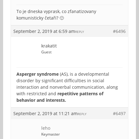
To je dneska vyprask, co zfanatizovany
komunisticky četaři? 🙂
September 2, 2019 at 6:59 am
#6496
REPLY
krakatit
Guest
Asperger syndrome
(AS), is a developmental
disorder by significant difficulties in social
interaction and nonverbal communication, along
with restricted and
repetitive patterns of
behavior and interests.
September 2, 2019 at 11:21 am
#6497
REPLY
leho
Keymaster