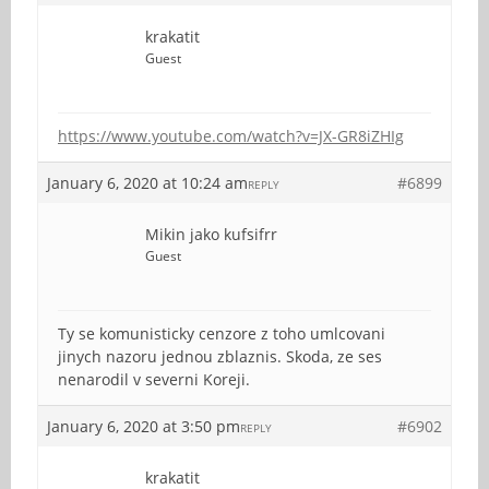
krakatit
Guest
https://www.youtube.com/watch?v=JX-GR8iZHIg
January 6, 2020 at 10:24 am
#6899
REPLY
Mikin jako kufsifrr
Guest
Ty se komunisticky cenzore z toho umlcovani
jinych nazoru jednou zblaznis. Skoda, ze ses
nenarodil v severni Koreji.
January 6, 2020 at 3:50 pm
#6902
REPLY
krakatit