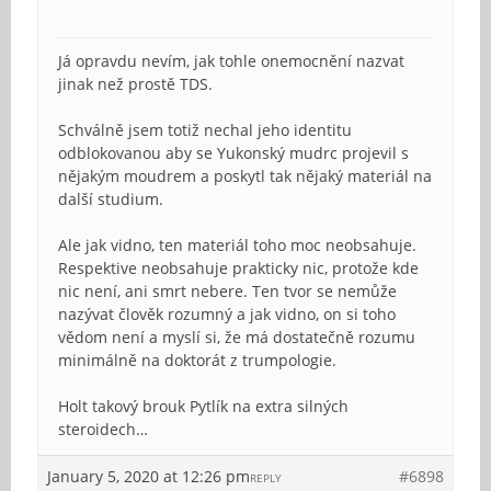
Já opravdu nevím, jak tohle onemocnění nazvat
jinak než prostě TDS.
Schválně jsem totiž nechal jeho identitu
odblokovanou aby se Yukonský mudrc projevil s
nějakým moudrem a poskytl tak nějaký materiál na
další studium.
Ale jak vidno, ten materiál toho moc neobsahuje.
Respektive neobsahuje prakticky nic, protože kde
nic není, ani smrt nebere. Ten tvor se nemůže
nazývat člověk rozumný a jak vidno, on si toho
vědom není a myslí si, že má dostatečně rozumu
minimálně na doktorát z trumpologie.
Holt takový brouk Pytlík na extra silných
steroidech…
January 5, 2020 at 12:26 pm
#6898
REPLY