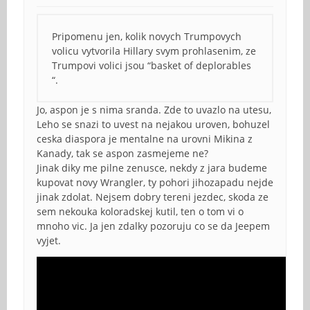
Pripomenu jen, kolik novych Trumpovych
volicu vytvorila Hillary svym prohlasenim, ze
Trumpovi volici jsou “basket of deplorables
“.
Jo, aspon je s nima sranda. Zde to uvazlo na utesu,
Leho se snazi to uvest na nejakou uroven, bohuzel
ceska diaspora je mentalne na urovni Mikina z
Kanady, tak se aspon zasmejeme ne?
Jinak diky me pilne zenusce, nekdy z jara budeme
kupovat novy Wrangler, ty pohori jihozapadu nejde
jinak zdolat. Nejsem dobry tereni jezdec, skoda ze
sem nekouka koloradskej kutil, ten o tom vi o
mnoho vic. Ja jen zdalky pozoruju co se da Jeepem
vyjet.