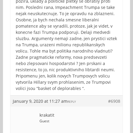
pozira, uklady a politicke pletky se obratily proti
nim. Posledni rana, Impeachment Trumpa se take
nejak neuskutecnuje. To je opravdu na zblazneni.
Osobne, ja bych nechala smesne liberalni
pomatence aby se vyradili, protoze, jak je videt, v
konecne fazi Trumpa podporuji. Delaji medvedi
sluzbu. Argumenty nemaji zadne, jen prystici vztek
na Trumpa, urazeni milionu republikanskych
volicu. Tohle ma byt politika narodniho vladnuti?
Zadne pragmaticke reformy, nova predsevzeti
nebo zlepsovani hospodarstvi ? Jen prskani a
resistence, to jo, nic produktivniho libtardi neumi.
Pripomenu jen, kolik novych Trumpovych volicu
vytvorila Hillary svym prohlasenim, ze Trumpovi
volici jsou “basket of deplorables “.
January 9, 2020 at 11:27 am
#6908
REPLY
krakatit
Guest