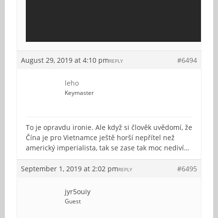
August 29, 2019 at 4:10 pm
#6494
REPLY
leho
Keymaster
To je opravdu ironie. Ale když si člověk uvědomí, že
Čína je pro Vietnamce ještě horší nepřítel než
americký imperialista, tak se zase tak moc nediví…
September 1, 2019 at 2:02 pm
#6495
REPLY
jyr5ouiy
Guest