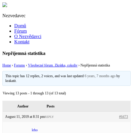
Nezvedavec
Domů
Fórum
O Nezvědavci
Kontakt
Nepříjemná statistika
Home
›
Forums
›
Všeobecné fórum. Zkrátka, cokoliv
›
Nepříjemná statistika
This topic has 12 replies, 2 voices, and was last updated
6 years, 7 months ago
by
krakatit
.
Viewing 13 posts - 1 through 13 (of 13 total)
Author
Posts
August 11, 2019 at 8:31 pm
#6473
REPLY
leho