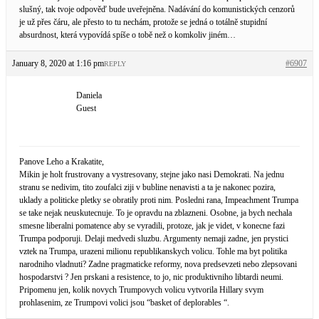
slušný, tak tvoje odpověď bude uveřejněna. Nadávání do komunistických cenzorů
je už přes čáru, ale přesto to tu nechám, protože se jedná o totálně stupidní
absurdnost, která vypovídá spíše o tobě než o komkoliv jiném…
January 8, 2020 at 1:16 pm
#6907
REPLY
Daniela
Guest
Panove Leho a Krakatite,
Mikin je holt frustrovany a vystresovany, stejne jako nasi Demokrati. Na jednu
stranu se nedivim, tito zoufalci ziji v bubline nenavisti a ta je nakonec pozira,
uklady a politicke pletky se obratily proti nim. Posledni rana, Impeachment Trumpa
se take nejak neuskutecnuje. To je opravdu na zblazneni. Osobne, ja bych nechala
smesne liberalni pomatence aby se vyradili, protoze, jak je videt, v konecne fazi
Trumpa podporuji. Delaji medvedi sluzbu. Argumenty nemaji zadne, jen prystici
vztek na Trumpa, urazeni milionu republikanskych volicu. Tohle ma byt politika
narodniho vladnuti? Zadne pragmaticke reformy, nova predsevzeti nebo zlepsovani
hospodarstvi ? Jen prskani a resistence, to jo, nic produktivniho libtardi neumi.
Pripomenu jen, kolik novych Trumpovych volicu vytvorila Hillary svym
prohlasenim, ze Trumpovi volici jsou “basket of deplorables “.