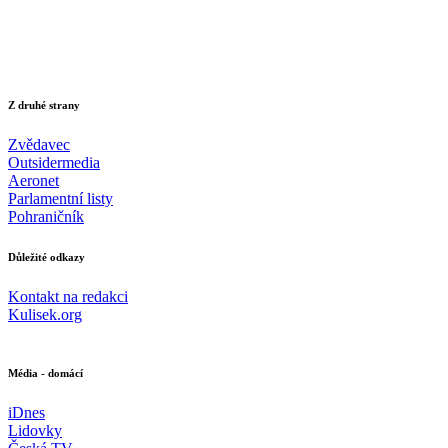
Z druhé strany
Zvědavec
Outsidermedia
Aeronet
Parlamentní listy
Pohraničník
Důležité odkazy
Kontakt na redakci
Kulisek.org
Média - domácí
iDnes
Lidovky