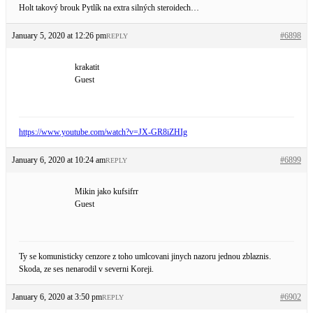
Holt takový brouk Pytlík na extra silných steroidech…
January 5, 2020 at 12:26 pm
#6898
REPLY
krakatit
Guest
https://www.youtube.com/watch?v=JX-GR8iZHIg
January 6, 2020 at 10:24 am
#6899
REPLY
Mikin jako kufsifrr
Guest
Ty se komunisticky cenzore z toho umlcovani jinych nazoru jednou zblaznis.
Skoda, ze ses nenarodil v severni Koreji.
January 6, 2020 at 3:50 pm
#6902
REPLY