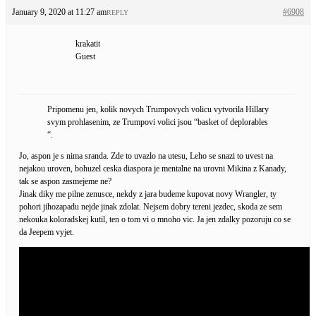
January 9, 2020 at 11:27 am
#6908
REPLY
krakatit
Guest
Pripomenu jen, kolik novych Trumpovych volicu vytvorila Hillary
svym prohlasenim, ze Trumpovi volici jsou “basket of deplorables
“.
Jo, aspon je s nima sranda. Zde to uvazlo na utesu, Leho se snazi to uvest na
nejakou uroven, bohuzel ceska diaspora je mentalne na urovni Mikina z Kanady,
tak se aspon zasmejeme ne?
Jinak diky me pilne zenusce, nekdy z jara budeme kupovat novy Wrangler, ty
pohori jihozapadu nejde jinak zdolat. Nejsem dobry tereni jezdec, skoda ze sem
nekouka koloradskej kutil, ten o tom vi o mnoho vic. Ja jen zdalky pozoruju co se
da Jeepem vyjet.