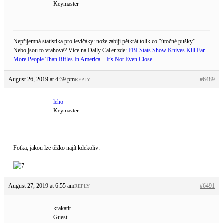
Keymaster
Nepříjemná statistika pro levičáky: nože zabíjí pětkrát tolik co “útočné pušky”.
Nebo jsou to vrahové? Více na Daily Caller zde:
FBI Stats Show Knives Kill Far
More People Than Rifles In America – It’s Not Even Close
August 26, 2019 at 4:39 pm
#6489
REPLY
leho
Keymaster
Fotka, jakou lze těžko najít kdekoliv:
August 27, 2019 at 6:55 am
#6491
REPLY
krakatit
Guest