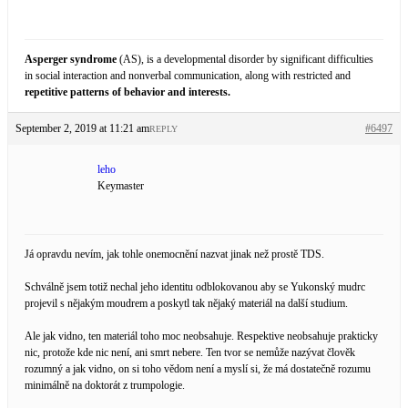
Asperger syndrome
(AS), is a developmental disorder by significant difficulties
in social interaction and nonverbal communication, along with restricted and
repetitive patterns of behavior and interests.
September 2, 2019 at 11:21 am
#6497
REPLY
leho
Keymaster
Já opravdu nevím, jak tohle onemocnění nazvat jinak než prostě TDS.
Schválně jsem totiž nechal jeho identitu odblokovanou aby se Yukonský mudrc
projevil s nějakým moudrem a poskytl tak nějaký materiál na další studium.
Ale jak vidno, ten materiál toho moc neobsahuje. Respektive neobsahuje prakticky
nic, protože kde nic není, ani smrt nebere. Ten tvor se nemůže nazývat člověk
rozumný a jak vidno, on si toho vědom není a myslí si, že má dostatečně rozumu
minimálně na doktorát z trumpologie.