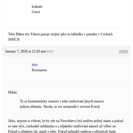
krakatit
Guest
Tobe Bilino ten Yukon pasuje zrejme jako ta zakladka v pastaku v Cechach
SMICH.
January 7, 2020 at 12:26 am
#6906
REPLY
leho
Keymaster
Mikin:
Ty se komunisticky cenzore z toho umlcovani jinych nazoru
jednou zblaznis. Skoda, ze ses nenarodil v severni Koreji
Jirko, nejsem si vědom, že by zde na Nezvědavci byl umlčen jediný názor a pokud
se mne týče, rozhodně neblázním a z nějakého umlčování názorů už vůbec ne.
Pokud o nějakém víš, napiš o něm. Pokud nebudeš nadávat a příspěvek bude