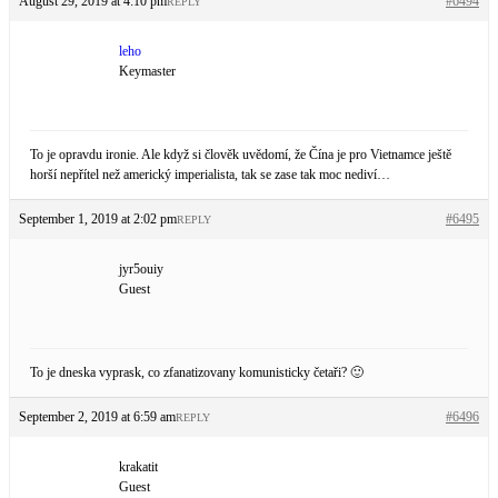
August 29, 2019 at 4:10 pm
#6494
REPLY
leho
Keymaster
To je opravdu ironie. Ale když si člověk uvědomí, že Čína je pro Vietnamce ještě
horší nepřítel než americký imperialista, tak se zase tak moc nediví…
September 1, 2019 at 2:02 pm
#6495
REPLY
jyr5ouiy
Guest
To je dneska vyprask, co zfanatizovany komunisticky četaři? 🙂
September 2, 2019 at 6:59 am
#6496
REPLY
krakatit
Guest