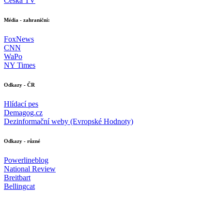
Česká TV
Média - zahraniční:
FoxNews
CNN
WaPo
NY Times
Odkazy - ČR
Hlídací pes
Demagog.cz
Dezinformační weby (Evropské Hodnoty)
Odkazy - různé
Powerlineblog
National Review
Breitbart
Bellingcat