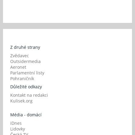
Z druhé strany
Zvědavec
Outsidermedia
Aeronet
Parlamentní listy
Pohraničník
Důležité odkazy
Kontakt na redakci
Kulisek.org
Média - domácí
iDnes
Lidovky
Česká TV