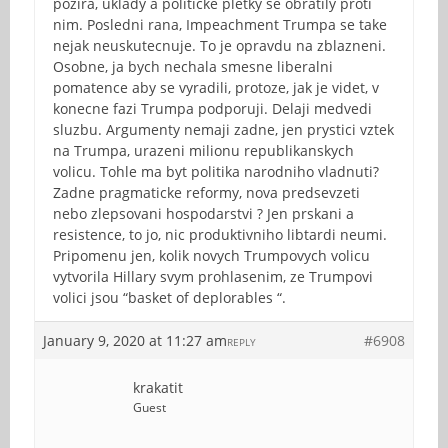
pozira, uklady a politicke pletky se obratily proti
nim. Posledni rana, Impeachment Trumpa se take
nejak neuskutecnuje. To je opravdu na zblazneni.
Osobne, ja bych nechala smesne liberalni
pomatence aby se vyradili, protoze, jak je videt, v
konecne fazi Trumpa podporuji. Delaji medvedi
sluzbu. Argumenty nemaji zadne, jen prystici vztek
na Trumpa, urazeni milionu republikanskych
volicu. Tohle ma byt politika narodniho vladnuti?
Zadne pragmaticke reformy, nova predsevzeti
nebo zlepsovani hospodarstvi ? Jen prskani a
resistence, to jo, nic produktivniho libtardi neumi.
Pripomenu jen, kolik novych Trumpovych volicu
vytvorila Hillary svym prohlasenim, ze Trumpovi
volici jsou “basket of deplorables “.
January 9, 2020 at 11:27 am
#6908
REPLY
krakatit
Guest