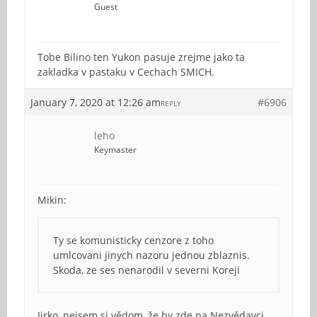
Guest
Tobe Bilino ten Yukon pasuje zrejme jako ta
zakladka v pastaku v Cechach SMICH.
January 7, 2020 at 12:26 am
#6906
REPLY
leho
Keymaster
Mikin:
Ty se komunisticky cenzore z toho
umlcovani jinych nazoru jednou zblaznis.
Skoda, ze ses nenarodil v severni Koreji
Jirko, nejsem si vědom, že by zde na Nezvědavci