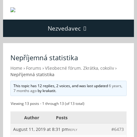
Nezvedavec
Domů
Nepříjemná statistika
Fórum
Home
›
Forums
›
Všeobecné fórum. Zkrátka, cokoliv
›
Nepříjemná statistika
This topic has 12 replies, 2 voices, and was last updated
6 years,
O Nezvědavci
7 months ago
by
krakatit
.
Viewing 13 posts - 1 through 13 (of 13 total)
Kontakt
Author
Posts
August 11, 2019 at 8:31 pm
#6473
REPLY