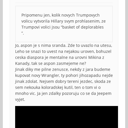
Pripomenu jen, kolik novych Trumpovych
volicu vytvorila Hillary svym prohlasenim, ze
Trumpovi volici jsou “basket of deplorables
“.
Jo, aspon je s nima sranda. Zde to uvazlo na utesu,
Leho se snazi to uvest na nejakou uroven, bohuzel
ceska diaspora je mentalne na urovni Mikina z
Kanady, tak se aspon zasmejeme ne?
Jinak diky me pilne zenusce, nekdy z jara budeme
kupovat novy Wrangler, ty pohori jihozapadu nejde
jinak zdolat. Nejsem dobry tereni jezdec, skoda ze
sem nekouka koloradskej kutil, ten o tom vi o
mnoho vic. Ja jen zdalky pozoruju co se da Jeepem
vyjet.