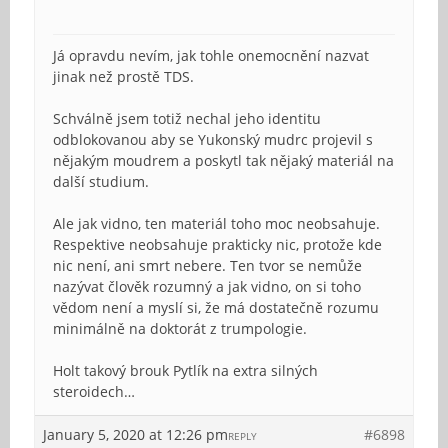
Já opravdu nevím, jak tohle onemocnění nazvat
jinak než prostě TDS.
Schválně jsem totiž nechal jeho identitu
odblokovanou aby se Yukonský mudrc projevil s
nějakým moudrem a poskytl tak nějaký materiál na
další studium.
Ale jak vidno, ten materiál toho moc neobsahuje.
Respektive neobsahuje prakticky nic, protože kde
nic není, ani smrt nebere. Ten tvor se nemůže
nazývat člověk rozumný a jak vidno, on si toho
vědom není a myslí si, že má dostatečně rozumu
minimálně na doktorát z trumpologie.
Holt takový brouk Pytlík na extra silných
steroidech…
January 5, 2020 at 12:26 pm
#6898
REPLY