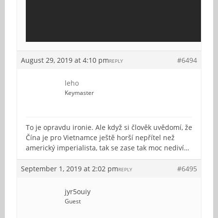
August 29, 2019 at 4:10 pm
#6494
REPLY
leho
Keymaster
To je opravdu ironie. Ale když si člověk uvědomí, že
Čína je pro Vietnamce ještě horší nepřítel než
americký imperialista, tak se zase tak moc nediví…
September 1, 2019 at 2:02 pm
#6495
REPLY
jyr5ouiy
Guest