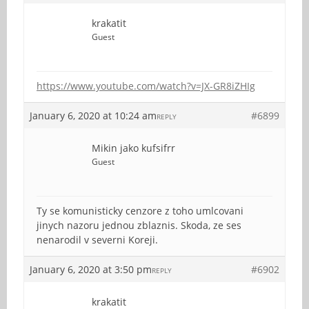
krakatit
Guest
https://www.youtube.com/watch?v=JX-GR8iZHIg
January 6, 2020 at 10:24 am
#6899
REPLY
Mikin jako kufsifrr
Guest
Ty se komunisticky cenzore z toho umlcovani
jinych nazoru jednou zblaznis. Skoda, ze ses
nenarodil v severni Koreji.
January 6, 2020 at 3:50 pm
#6902
REPLY
krakatit