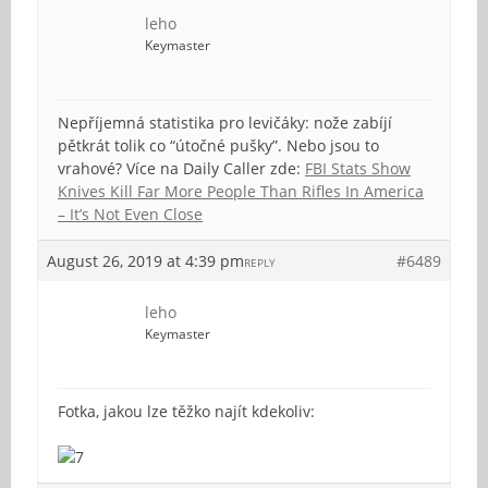
leho
Keymaster
Nepříjemná statistika pro levičáky: nože zabíjí
pětkrát tolik co “útočné pušky”. Nebo jsou to
vrahové? Více na Daily Caller zde:
FBI Stats Show
Knives Kill Far More People Than Rifles In America
– It’s Not Even Close
August 26, 2019 at 4:39 pm
#6489
REPLY
leho
Keymaster
Fotka, jakou lze těžko najít kdekoliv: