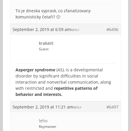
To je dneska vyprask, co zfanatizovany
komunisticky četaři? 🙂
September 2, 2019 at 6:59 am
#6496
REPLY
krakatit
Guest
Asperger syndrome
(AS), is a developmental
disorder by significant difficulties in social
interaction and nonverbal communication, along
with restricted and
repetitive patterns of
behavior and interests.
September 2, 2019 at 11:21 am
#6497
REPLY
leho
Keymaster