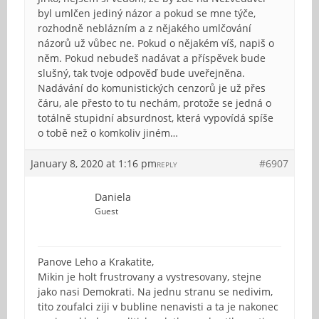
byl umlčen jediný názor a pokud se mne týče,
rozhodně neblázním a z nějakého umlčování
názorů už vůbec ne. Pokud o nějakém víš, napiš o
něm. Pokud nebudeš nadávat a příspěvek bude
slušný, tak tvoje odpověď bude uveřejněna.
Nadávání do komunistických cenzorů je už přes
čáru, ale přesto to tu nechám, protože se jedná o
totálně stupidní absurdnost, která vypovídá spíše
o tobě než o komkoliv jiném…
January 8, 2020 at 1:16 pm
#6907
REPLY
Daniela
Guest
Panove Leho a Krakatite,
Mikin je holt frustrovany a vystresovany, stejne
jako nasi Demokrati. Na jednu stranu se nedivim,
tito zoufalci ziji v bubline nenavisti a ta je nakonec