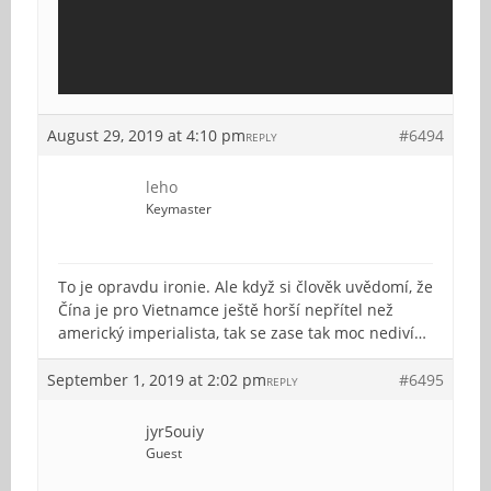
August 29, 2019 at 4:10 pm
#6494
REPLY
leho
Keymaster
To je opravdu ironie. Ale když si člověk uvědomí, že
Čína je pro Vietnamce ještě horší nepřítel než
americký imperialista, tak se zase tak moc nediví…
September 1, 2019 at 2:02 pm
#6495
REPLY
jyr5ouiy
Guest