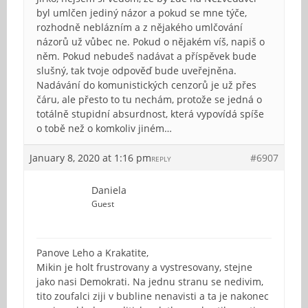
byl umlčen jediný názor a pokud se mne týče,
rozhodně neblázním a z nějakého umlčování
názorů už vůbec ne. Pokud o nějakém víš, napiš o
něm. Pokud nebudeš nadávat a příspěvek bude
slušný, tak tvoje odpověď bude uveřejněna.
Nadávání do komunistických cenzorů je už přes
čáru, ale přesto to tu nechám, protože se jedná o
totálně stupidní absurdnost, která vypovídá spíše
o tobě než o komkoliv jiném…
January 8, 2020 at 1:16 pm
#6907
REPLY
Daniela
Guest
Panove Leho a Krakatite,
Mikin je holt frustrovany a vystresovany, stejne
jako nasi Demokrati. Na jednu stranu se nedivim,
tito zoufalci ziji v bubline nenavisti a ta je nakonec