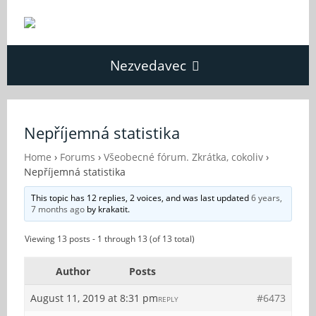
Nezvedavec
Domů
Nepříjemná statistika
Fórum
Home
›
Forums
›
Všeobecné fórum. Zkrátka, cokoliv
›
Nepříjemná statistika
This topic has 12 replies, 2 voices, and was last updated
6 years,
O Nezvědavci
7 months ago
by
krakatit
.
Viewing 13 posts - 1 through 13 (of 13 total)
Kontakt
Author
Posts
August 11, 2019 at 8:31 pm
#6473
REPLY