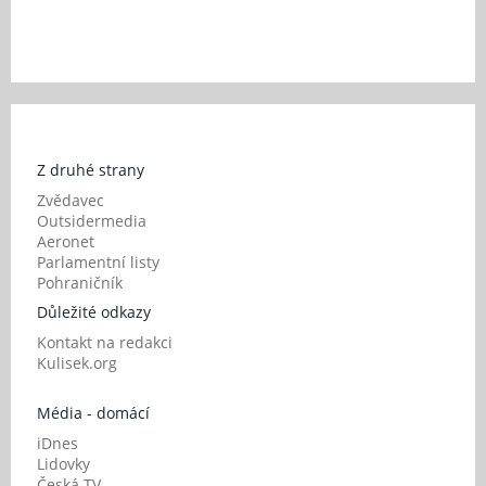
Z druhé strany
Zvědavec
Outsidermedia
Aeronet
Parlamentní listy
Pohraničník
Důležité odkazy
Kontakt na redakci
Kulisek.org
Média - domácí
iDnes
Lidovky
Česká TV