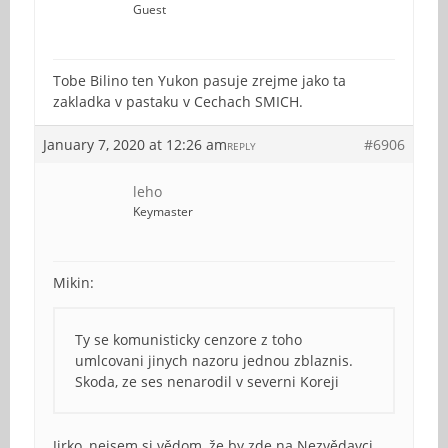
Guest
Tobe Bilino ten Yukon pasuje zrejme jako ta
zakladka v pastaku v Cechach SMICH.
January 7, 2020 at 12:26 am
#6906
REPLY
leho
Keymaster
Mikin:
Ty se komunisticky cenzore z toho
umlcovani jinych nazoru jednou zblaznis.
Skoda, ze ses nenarodil v severni Koreji
Jirko, nejsem si vědom, že by zde na Nezvědavci