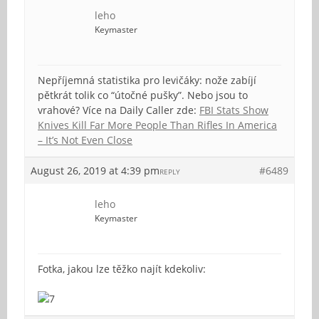
leho
Keymaster
Nepříjemná statistika pro levičáky: nože zabíjí
pětkrát tolik co “útočné pušky”. Nebo jsou to
vrahové? Více na Daily Caller zde:
FBI Stats Show
Knives Kill Far More People Than Rifles In America
– It’s Not Even Close
August 26, 2019 at 4:39 pm
#6489
REPLY
leho
Keymaster
Fotka, jakou lze těžko najít kdekoliv: