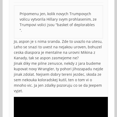
Pripomenu jen, kolik novych Trumpovych
volicu vytvorila Hillary svym prohlasenim, ze
Trumpovi volici jsou “basket of deplorables
“.
Jo, aspon je s nima sranda. Zde to uvazlo na utesu,
Leho se snazi to uvest na nejakou uroven, bohuzel
ceska diaspora je mentalne na urovni Mikina z
Kanady, tak se aspon zasmejeme ne?
Jinak diky me pilne zenusce, nekdy z jara budeme
kupovat novy Wrangler, ty pohori jihozapadu nejde
jinak zdolat. Nejsem dobry tereni jezdec, skoda ze
sem nekouka koloradskej kutil, ten o tom vi o
mnoho vic. Ja jen zdalky pozoruju co se da Jeepem
vyjet.