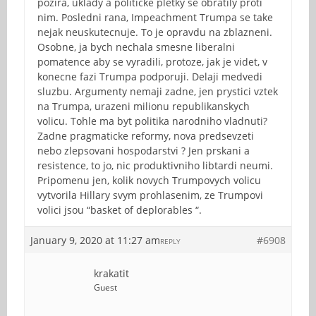
pozira, uklady a politicke pletky se obratily proti
nim. Posledni rana, Impeachment Trumpa se take
nejak neuskutecnuje. To je opravdu na zblazneni.
Osobne, ja bych nechala smesne liberalni
pomatence aby se vyradili, protoze, jak je videt, v
konecne fazi Trumpa podporuji. Delaji medvedi
sluzbu. Argumenty nemaji zadne, jen prystici vztek
na Trumpa, urazeni milionu republikanskych
volicu. Tohle ma byt politika narodniho vladnuti?
Zadne pragmaticke reformy, nova predsevzeti
nebo zlepsovani hospodarstvi ? Jen prskani a
resistence, to jo, nic produktivniho libtardi neumi.
Pripomenu jen, kolik novych Trumpovych volicu
vytvorila Hillary svym prohlasenim, ze Trumpovi
volici jsou “basket of deplorables “.
January 9, 2020 at 11:27 am
#6908
REPLY
krakatit
Guest