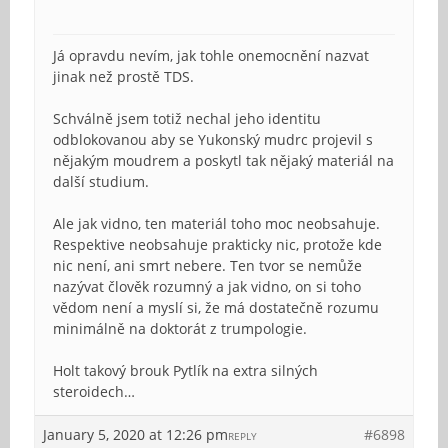
Já opravdu nevím, jak tohle onemocnění nazvat
jinak než prostě TDS.
Schválně jsem totiž nechal jeho identitu
odblokovanou aby se Yukonský mudrc projevil s
nějakým moudrem a poskytl tak nějaký materiál na
další studium.
Ale jak vidno, ten materiál toho moc neobsahuje.
Respektive neobsahuje prakticky nic, protože kde
nic není, ani smrt nebere. Ten tvor se nemůže
nazývat člověk rozumný a jak vidno, on si toho
vědom není a myslí si, že má dostatečně rozumu
minimálně na doktorát z trumpologie.
Holt takový brouk Pytlík na extra silných
steroidech…
January 5, 2020 at 12:26 pm
#6898
REPLY