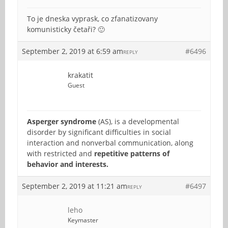
To je dneska vyprask, co zfanatizovany
komunisticky četaři? 🙂
September 2, 2019 at 6:59 am
#6496
REPLY
krakatit
Guest
Asperger syndrome
(AS), is a developmental
disorder by significant difficulties in social
interaction and nonverbal communication, along
with restricted and
repetitive patterns of
behavior and interests.
September 2, 2019 at 11:21 am
#6497
REPLY
leho
Keymaster