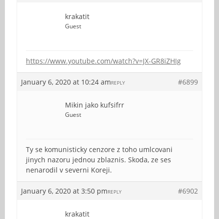
krakatit
Guest
https://www.youtube.com/watch?v=JX-GR8iZHIg
January 6, 2020 at 10:24 am
#6899
REPLY
Mikin jako kufsifrr
Guest
Ty se komunisticky cenzore z toho umlcovani
jinych nazoru jednou zblaznis. Skoda, ze ses
nenarodil v severni Koreji.
January 6, 2020 at 3:50 pm
#6902
REPLY
krakatit