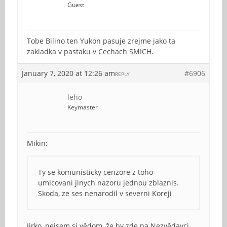
Guest
Tobe Bilino ten Yukon pasuje zrejme jako ta
zakladka v pastaku v Cechach SMICH.
January 7, 2020 at 12:26 am
#6906
REPLY
leho
Keymaster
Mikin:
Ty se komunisticky cenzore z toho
umlcovani jinych nazoru jednou zblaznis.
Skoda, ze ses nenarodil v severni Koreji
Jirko, nejsem si vědom, že by zde na Nezvědavci