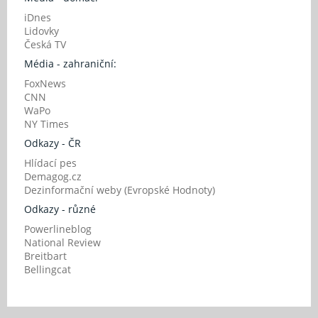
iDnes
Lidovky
Česká TV
Média - zahraniční:
FoxNews
CNN
WaPo
NY Times
Odkazy - ČR
Hlídací pes
Demagog.cz
Dezinformační weby (Evropské Hodnoty)
Odkazy - různé
Powerlineblog
National Review
Breitbart
Bellingcat