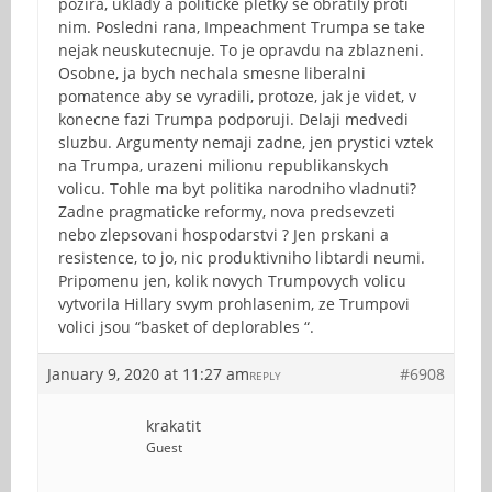
pozira, uklady a politicke pletky se obratily proti
nim. Posledni rana, Impeachment Trumpa se take
nejak neuskutecnuje. To je opravdu na zblazneni.
Osobne, ja bych nechala smesne liberalni
pomatence aby se vyradili, protoze, jak je videt, v
konecne fazi Trumpa podporuji. Delaji medvedi
sluzbu. Argumenty nemaji zadne, jen prystici vztek
na Trumpa, urazeni milionu republikanskych
volicu. Tohle ma byt politika narodniho vladnuti?
Zadne pragmaticke reformy, nova predsevzeti
nebo zlepsovani hospodarstvi ? Jen prskani a
resistence, to jo, nic produktivniho libtardi neumi.
Pripomenu jen, kolik novych Trumpovych volicu
vytvorila Hillary svym prohlasenim, ze Trumpovi
volici jsou “basket of deplorables “.
January 9, 2020 at 11:27 am
#6908
REPLY
krakatit
Guest