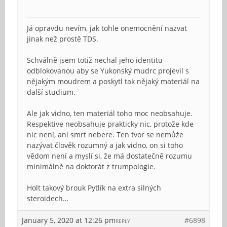
Já opravdu nevím, jak tohle onemocnění nazvat
jinak než prostě TDS.
Schválně jsem totiž nechal jeho identitu
odblokovanou aby se Yukonský mudrc projevil s
nějakým moudrem a poskytl tak nějaký materiál na
další studium.
Ale jak vidno, ten materiál toho moc neobsahuje.
Respektive neobsahuje prakticky nic, protože kde
nic není, ani smrt nebere. Ten tvor se nemůže
nazývat člověk rozumný a jak vidno, on si toho
vědom není a myslí si, že má dostatečně rozumu
minimálně na doktorát z trumpologie.
Holt takový brouk Pytlík na extra silných
steroidech…
January 5, 2020 at 12:26 pm
#6898
REPLY