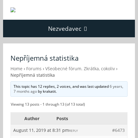
Nezvedavec
Domů
Nepříjemná statistika
Fórum
Home
›
Forums
›
Všeobecné fórum. Zkrátka, cokoliv
›
Nepříjemná statistika
This topic has 12 replies, 2 voices, and was last updated
6 years,
O Nezvědavci
7 months ago
by
krakatit
.
Viewing 13 posts - 1 through 13 (of 13 total)
Kontakt
Author
Posts
August 11, 2019 at 8:31 pm
#6473
REPLY