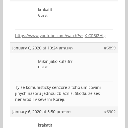
krakatit
Guest
https://www.youtube.com/watch?v=JX-GR8iZHIg
January 6, 2020 at 10:24 am
#6899
REPLY
Mikin jako kufsifrr
Guest
Ty se komunisticky cenzore z toho umlcovani
jinych nazoru jednou zblaznis. Skoda, ze ses
nenarodil v severni Koreji.
January 6, 2020 at 3:50 pm
#6902
REPLY
krakatit