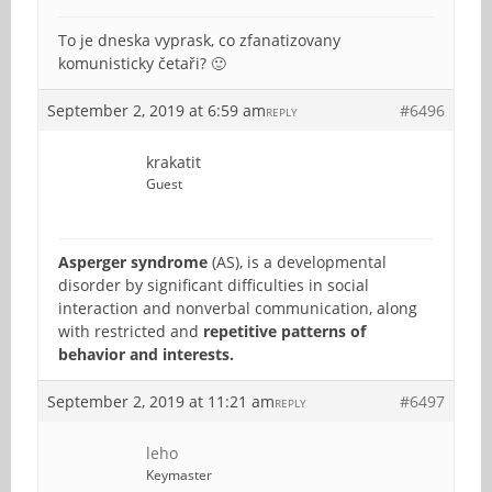
To je dneska vyprask, co zfanatizovany
komunisticky četaři? 🙂
September 2, 2019 at 6:59 am
#6496
REPLY
krakatit
Guest
Asperger syndrome
(AS), is a developmental
disorder by significant difficulties in social
interaction and nonverbal communication, along
with restricted and
repetitive patterns of
behavior and interests.
September 2, 2019 at 11:21 am
#6497
REPLY
leho
Keymaster