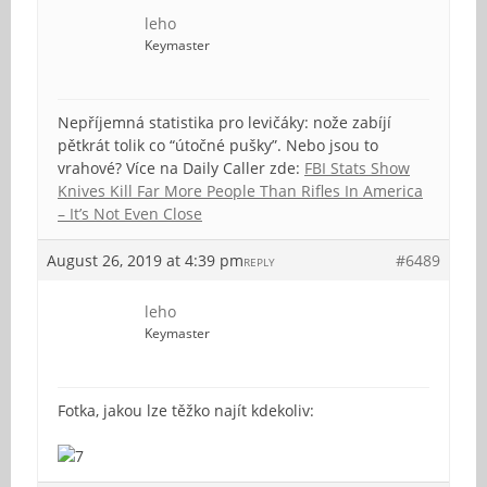
leho
Keymaster
Nepříjemná statistika pro levičáky: nože zabíjí
pětkrát tolik co “útočné pušky”. Nebo jsou to
vrahové? Více na Daily Caller zde:
FBI Stats Show
Knives Kill Far More People Than Rifles In America
– It’s Not Even Close
August 26, 2019 at 4:39 pm
#6489
REPLY
leho
Keymaster
Fotka, jakou lze těžko najít kdekoliv: