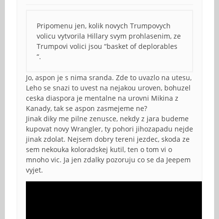
Pripomenu jen, kolik novych Trumpovych
volicu vytvorila Hillary svym prohlasenim, ze
Trumpovi volici jsou “basket of deplorables
“.
Jo, aspon je s nima sranda. Zde to uvazlo na utesu,
Leho se snazi to uvest na nejakou uroven, bohuzel
ceska diaspora je mentalne na urovni Mikina z
Kanady, tak se aspon zasmejeme ne?
Jinak diky me pilne zenusce, nekdy z jara budeme
kupovat novy Wrangler, ty pohori jihozapadu nejde
jinak zdolat. Nejsem dobry tereni jezdec, skoda ze
sem nekouka koloradskej kutil, ten o tom vi o
mnoho vic. Ja jen zdalky pozoruju co se da Jeepem
vyjet.