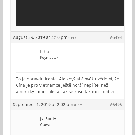
August 29, 2019 at 4:10 pm
#6494
REPLY
leho
Keymaster
To je opravdu ironie. Ale když si člověk uvědomí, že
Čína je pro Vietnamce ještě horší nepřítel než
americký imperialista, tak se zase tak moc nediví…
September 1, 2019 at 2:02 pm
#6495
REPLY
jyr5ouiy
Guest