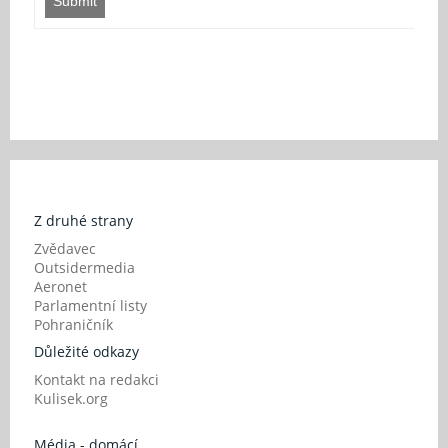
Submit
Z druhé strany
Zvědavec
Outsidermedia
Aeronet
Parlamentní listy
Pohraničník
Důležité odkazy
Kontakt na redakci
Kulisek.org
Média - domácí