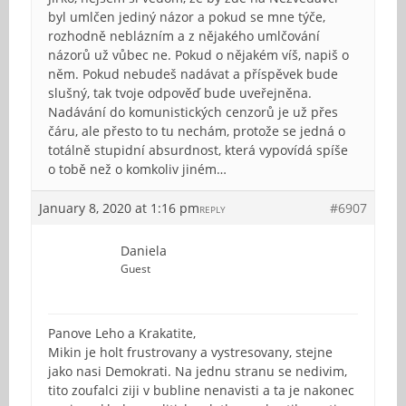
byl umlčen jediný názor a pokud se mne týče,
rozhodně neblázním a z nějakého umlčování
názorů už vůbec ne. Pokud o nějakém víš, napiš o
něm. Pokud nebudeš nadávat a příspěvek bude
slušný, tak tvoje odpověď bude uveřejněna.
Nadávání do komunistických cenzorů je už přes
čáru, ale přesto to tu nechám, protože se jedná o
totálně stupidní absurdnost, která vypovídá spíše
o tobě než o komkoliv jiném…
January 8, 2020 at 1:16 pm
#6907
REPLY
Daniela
Guest
Panove Leho a Krakatite,
Mikin je holt frustrovany a vystresovany, stejne
jako nasi Demokrati. Na jednu stranu se nedivim,
tito zoufalci ziji v bubline nenavisti a ta je nakonec