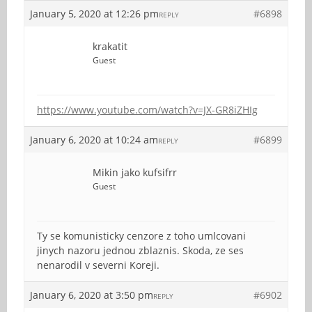
January 5, 2020 at 12:26 pm
#6898
REPLY
krakatit
Guest
https://www.youtube.com/watch?v=JX-GR8iZHIg
January 6, 2020 at 10:24 am
#6899
REPLY
Mikin jako kufsifrr
Guest
Ty se komunisticky cenzore z toho umlcovani
jinych nazoru jednou zblaznis. Skoda, ze ses
nenarodil v severni Koreji.
January 6, 2020 at 3:50 pm
#6902
REPLY