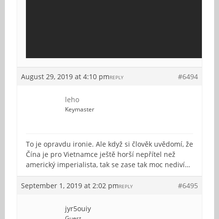
August 29, 2019 at 4:10 pm
#6494
REPLY
leho
Keymaster
To je opravdu ironie. Ale když si člověk uvědomí, že
Čína je pro Vietnamce ještě horší nepřítel než
americký imperialista, tak se zase tak moc nediví…
September 1, 2019 at 2:02 pm
#6495
REPLY
jyr5ouiy
Guest