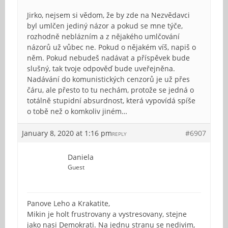
Jirko, nejsem si vědom, že by zde na Nezvědavci
byl umlčen jediný názor a pokud se mne týče,
rozhodně neblázním a z nějakého umlčování
názorů už vůbec ne. Pokud o nějakém víš, napiš o
něm. Pokud nebudeš nadávat a příspěvek bude
slušný, tak tvoje odpověď bude uveřejněna.
Nadávání do komunistických cenzorů je už přes
čáru, ale přesto to tu nechám, protože se jedná o
totálně stupidní absurdnost, která vypovídá spíše
o tobě než o komkoliv jiném…
January 8, 2020 at 1:16 pm
#6907
REPLY
Daniela
Guest
Panove Leho a Krakatite,
Mikin je holt frustrovany a vystresovany, stejne
jako nasi Demokrati. Na jednu stranu se nedivim,