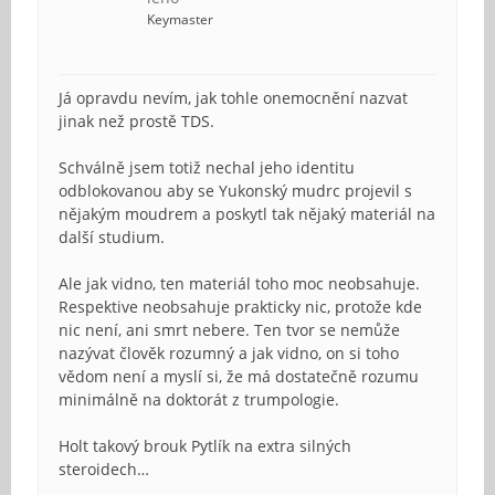
Keymaster
Já opravdu nevím, jak tohle onemocnění nazvat
jinak než prostě TDS.
Schválně jsem totiž nechal jeho identitu
odblokovanou aby se Yukonský mudrc projevil s
nějakým moudrem a poskytl tak nějaký materiál na
další studium.
Ale jak vidno, ten materiál toho moc neobsahuje.
Respektive neobsahuje prakticky nic, protože kde
nic není, ani smrt nebere. Ten tvor se nemůže
nazývat člověk rozumný a jak vidno, on si toho
vědom není a myslí si, že má dostatečně rozumu
minimálně na doktorát z trumpologie.
Holt takový brouk Pytlík na extra silných
steroidech…