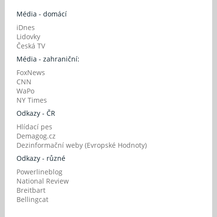
Média - domácí
iDnes
Lidovky
Česká TV
Média - zahraniční:
FoxNews
CNN
WaPo
NY Times
Odkazy - ČR
Hlídací pes
Demagog.cz
Dezinformační weby (Evropské Hodnoty)
Odkazy - různé
Powerlineblog
National Review
Breitbart
Bellingcat