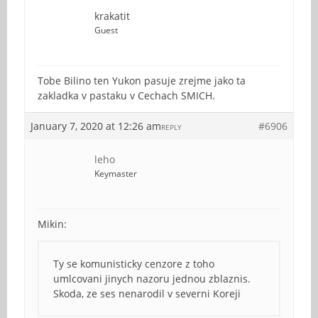
krakatit
Guest
Tobe Bilino ten Yukon pasuje zrejme jako ta
zakladka v pastaku v Cechach SMICH.
January 7, 2020 at 12:26 am
#6906
REPLY
leho
Keymaster
Mikin:
Ty se komunisticky cenzore z toho
umlcovani jinych nazoru jednou zblaznis.
Skoda, ze ses nenarodil v severni Koreji