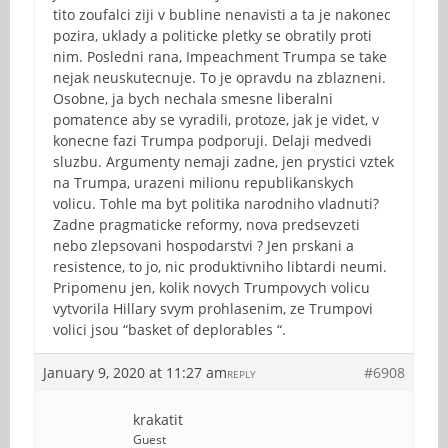
tito zoufalci ziji v bubline nenavisti a ta je nakonec
pozira, uklady a politicke pletky se obratily proti
nim. Posledni rana, Impeachment Trumpa se take
nejak neuskutecnuje. To je opravdu na zblazneni.
Osobne, ja bych nechala smesne liberalni
pomatence aby se vyradili, protoze, jak je videt, v
konecne fazi Trumpa podporuji. Delaji medvedi
sluzbu. Argumenty nemaji zadne, jen prystici vztek
na Trumpa, urazeni milionu republikanskych
volicu. Tohle ma byt politika narodniho vladnuti?
Zadne pragmaticke reformy, nova predsevzeti
nebo zlepsovani hospodarstvi ? Jen prskani a
resistence, to jo, nic produktivniho libtardi neumi.
Pripomenu jen, kolik novych Trumpovych volicu
vytvorila Hillary svym prohlasenim, ze Trumpovi
volici jsou “basket of deplorables “.
January 9, 2020 at 11:27 am
#6908
REPLY
krakatit
Guest