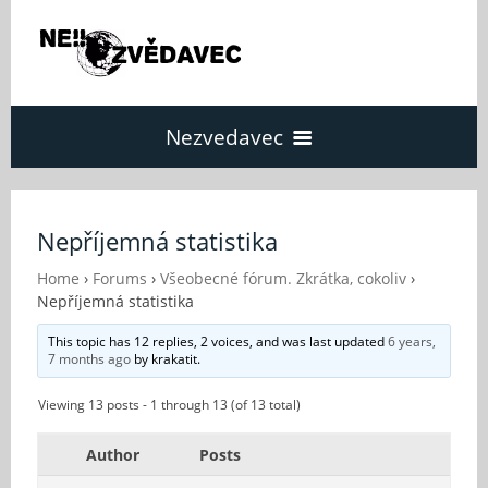
Nezvedavec
Domů
Nepříjemná statistika
Fórum
Home
›
Forums
›
Všeobecné fórum. Zkrátka, cokoliv
›
Nepříjemná statistika
This topic has 12 replies, 2 voices, and was last updated
6 years,
O Nezvědavci
7 months ago
by
krakatit
.
Viewing 13 posts - 1 through 13 (of 13 total)
Kontakt
Author
Posts