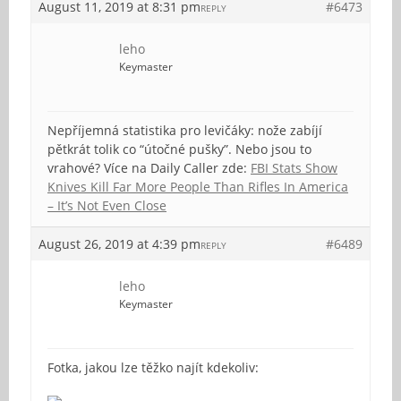
August 11, 2019 at 8:31 pm
#6473
REPLY
leho
Keymaster
Nepříjemná statistika pro levičáky: nože zabíjí
pětkrát tolik co “útočné pušky”. Nebo jsou to
vrahové? Více na Daily Caller zde:
FBI Stats Show
Knives Kill Far More People Than Rifles In America
– It’s Not Even Close
August 26, 2019 at 4:39 pm
#6489
REPLY
leho
Keymaster
Fotka, jakou lze těžko najít kdekoliv: