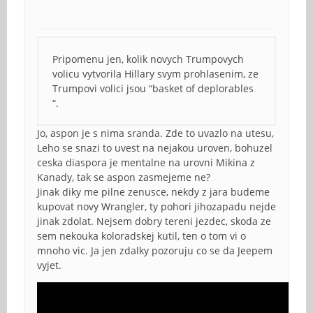
Pripomenu jen, kolik novych Trumpovych
volicu vytvorila Hillary svym prohlasenim, ze
Trumpovi volici jsou “basket of deplorables
“.
Jo, aspon je s nima sranda. Zde to uvazlo na utesu,
Leho se snazi to uvest na nejakou uroven, bohuzel
ceska diaspora je mentalne na urovni Mikina z
Kanady, tak se aspon zasmejeme ne?
Jinak diky me pilne zenusce, nekdy z jara budeme
kupovat novy Wrangler, ty pohori jihozapadu nejde
jinak zdolat. Nejsem dobry tereni jezdec, skoda ze
sem nekouka koloradskej kutil, ten o tom vi o
mnoho vic. Ja jen zdalky pozoruju co se da Jeepem
vyjet.