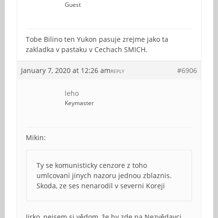
Guest
Tobe Bilino ten Yukon pasuje zrejme jako ta
zakladka v pastaku v Cechach SMICH.
January 7, 2020 at 12:26 am
#6906
REPLY
leho
Keymaster
Mikin:
Ty se komunisticky cenzore z toho
umlcovani jinych nazoru jednou zblaznis.
Skoda, ze ses nenarodil v severni Koreji
Jirko, nejsem si vědom, že by zde na Nezvědavci