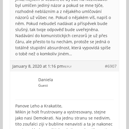
byl umlčen jediný názor a pokud se mne týče,
rozhodně neblázním a z nějakého umlčování
názorů už vůbec ne. Pokud o nějakém víš, napiš o
něm. Pokud nebudeš nadávat a příspěvek bude
slušný, tak tvoje odpověď bude uveřejněna.
Nadávání do komunistických cenzorů je už přes
čáru, ale přesto to tu nechám, protože se jedná o
totálně stupidní absurdnost, která vypovídá spíše
o tobě než o komkoliv jiném…
January 8, 2020 at 1:16 pm
#6907
REPLY
Daniela
Guest
Panove Leho a Krakatite,
Mikin je holt frustrovany a vystresovany, stejne
jako nasi Demokrati. Na jednu stranu se nedivim,
tito zoufalci ziji v bubline nenavisti a ta je nakonec