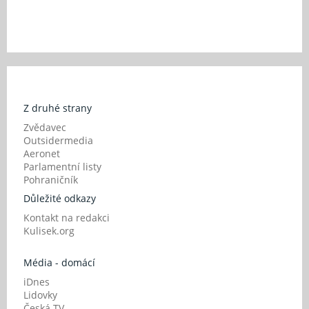
Z druhé strany
Zvědavec
Outsidermedia
Aeronet
Parlamentní listy
Pohraničník
Důležité odkazy
Kontakt na redakci
Kulisek.org
Média - domácí
iDnes
Lidovky
Česká TV