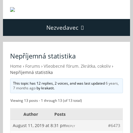
Nezvedavec
Domů
Nepříjemná statistika
Fórum
Home
›
Forums
›
Všeobecné fórum. Zkrátka, cokoliv
›
Nepříjemná statistika
This topic has 12 replies, 2 voices, and was last updated
6 years,
O Nezvědavci
7 months ago
by
krakatit
.
Viewing 13 posts - 1 through 13 (of 13 total)
Kontakt
Author
Posts
August 11, 2019 at 8:31 pm
#6473
REPLY