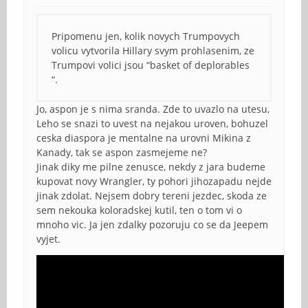
Pripomenu jen, kolik novych Trumpovych
volicu vytvorila Hillary svym prohlasenim, ze
Trumpovi volici jsou “basket of deplorables
“.
Jo, aspon je s nima sranda. Zde to uvazlo na utesu,
Leho se snazi to uvest na nejakou uroven, bohuzel
ceska diaspora je mentalne na urovni Mikina z
Kanady, tak se aspon zasmejeme ne?
Jinak diky me pilne zenusce, nekdy z jara budeme
kupovat novy Wrangler, ty pohori jihozapadu nejde
jinak zdolat. Nejsem dobry tereni jezdec, skoda ze
sem nekouka koloradskej kutil, ten o tom vi o
mnoho vic. Ja jen zdalky pozoruju co se da Jeepem
vyjet.