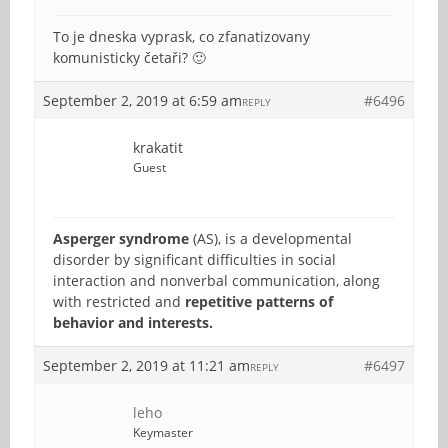
To je dneska vyprask, co zfanatizovany
komunisticky četaři? 🙂
September 2, 2019 at 6:59 am
#6496
REPLY
krakatit
Guest
Asperger syndrome
(AS), is a developmental
disorder by significant difficulties in social
interaction and nonverbal communication, along
with restricted and
repetitive patterns of
behavior and interests.
September 2, 2019 at 11:21 am
#6497
REPLY
leho
Keymaster