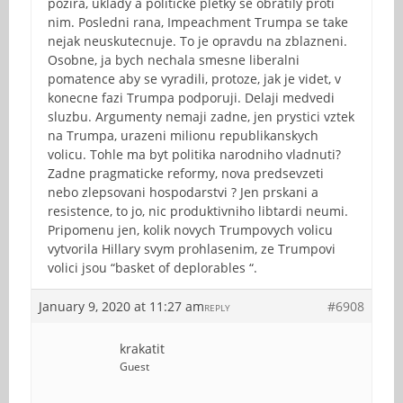
pozira, uklady a politicke pletky se obratily proti
nim. Posledni rana, Impeachment Trumpa se take
nejak neuskutecnuje. To je opravdu na zblazneni.
Osobne, ja bych nechala smesne liberalni
pomatence aby se vyradili, protoze, jak je videt, v
konecne fazi Trumpa podporuji. Delaji medvedi
sluzbu. Argumenty nemaji zadne, jen prystici vztek
na Trumpa, urazeni milionu republikanskych
volicu. Tohle ma byt politika narodniho vladnuti?
Zadne pragmaticke reformy, nova predsevzeti
nebo zlepsovani hospodarstvi ? Jen prskani a
resistence, to jo, nic produktivniho libtardi neumi.
Pripomenu jen, kolik novych Trumpovych volicu
vytvorila Hillary svym prohlasenim, ze Trumpovi
volici jsou “basket of deplorables “.
January 9, 2020 at 11:27 am
#6908
REPLY
krakatit
Guest