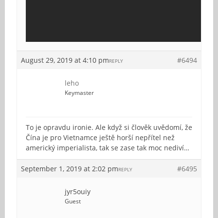
August 29, 2019 at 4:10 pm
#6494
REPLY
leho
Keymaster
To je opravdu ironie. Ale když si člověk uvědomí, že
Čína je pro Vietnamce ještě horší nepřítel než
americký imperialista, tak se zase tak moc nediví…
September 1, 2019 at 2:02 pm
#6495
REPLY
jyr5ouiy
Guest