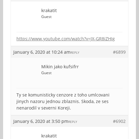
krakatit
Guest
https://www.youtube.com/watch?v=JX-GR8iZHIg
January 6, 2020 at 10:24 am
#6899
REPLY
Mikin jako kufsifrr
Guest
Ty se komunisticky cenzore z toho umlcovani
jinych nazoru jednou zblaznis. Skoda, ze ses
nenarodil v severni Koreji.
January 6, 2020 at 3:50 pm
#6902
REPLY
krakatit