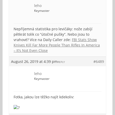
leho
Keymaster
Nepříjemná statistika pro levičáky: nože zabíjí
pětkrát tolik co “útočné pušky”. Nebo jsou to
vrahové? Více na Daily Caller zde:
FBI Stats Show
Knives Kill Far More People Than Rifles In America
– It’s Not Even Close
August 26, 2019 at 4:39 pm
#6489
REPLY
leho
Keymaster
Fotka, jakou lze těžko najít kdekoliv: