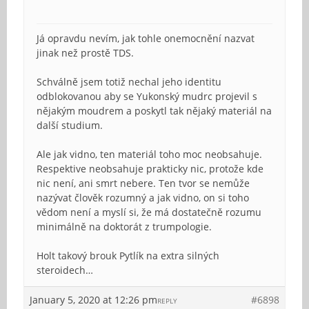
Já opravdu nevím, jak tohle onemocnění nazvat
jinak než prostě TDS.
Schválně jsem totiž nechal jeho identitu
odblokovanou aby se Yukonský mudrc projevil s
nějakým moudrem a poskytl tak nějaký materiál na
další studium.
Ale jak vidno, ten materiál toho moc neobsahuje.
Respektive neobsahuje prakticky nic, protože kde
nic není, ani smrt nebere. Ten tvor se nemůže
nazývat člověk rozumný a jak vidno, on si toho
vědom není a myslí si, že má dostatečně rozumu
minimálně na doktorát z trumpologie.
Holt takový brouk Pytlík na extra silných
steroidech…
January 5, 2020 at 12:26 pm
#6898
REPLY