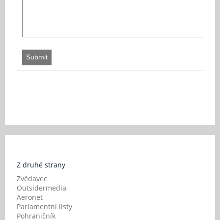
Submit
Z druhé strany
Zvědavec
Outsidermedia
Aeronet
Parlamentní listy
Pohraničník