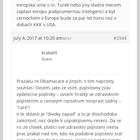
evropska unie s ni. Turek nebo jiny vladce mecem
zaplavi evropu podprumernou inteligenci a byt
cernochem v Evrope bude za par let horsi nez v
dobach KKK v USA.
July 4, 2017 at 10:20 am
#2944
REPLY
krakatit
Guest
Prazaku re Obamacare a jinych, s tim naprosty
souhlas. Ovsem, jako ze vsim, pojistovny jsou
vydelecne podniky – ovsem hratky se zdravotnim
pojistenim a cenovym rozsahum nespravi zadny –
“care”!
V te oblasti je “divoky zapad” a to je dlouhodoba
zalezitost, nez dojde k uspokojivemu reseni. Da se
ric ze clovek, platici sve zdravotni pojisteni nema
proc plakat nad tim, kdo na podobne pojisteni sral