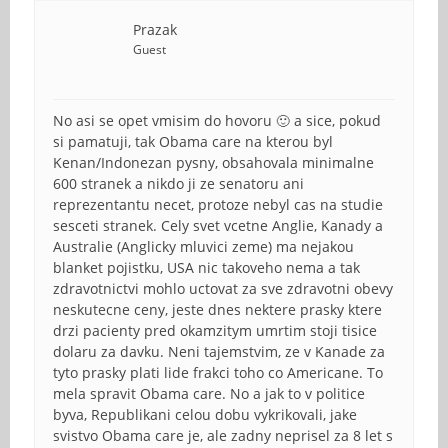
Prazak
Guest
No asi se opet vmisim do hovoru 🙂 a sice, pokud
si pamatuji, tak Obama care na kterou byl
Kenan/Indonezan pysny, obsahovala minimalne
600 stranek a nikdo ji ze senatoru ani
reprezentantu necet, protoze nebyl cas na studie
sesceti stranek. Cely svet vcetne Anglie, Kanady a
Australie (Anglicky mluvici zeme) ma nejakou
blanket pojistku, USA nic takoveho nema a tak
zdravotnictvi mohlo uctovat za sve zdravotni obevy
neskutecne ceny, jeste dnes nektere prasky ktere
drzi pacienty pred okamzitym umrtim stoji tisice
dolaru za davku. Neni tajemstvim, ze v Kanade za
tyto prasky plati lide frakci toho co Americane. To
mela spravit Obama care. No a jak to v politice
byva, Republikani celou dobu vykrikovali, jake
svistvo Obama care je, ale zadny neprisel za 8 let s