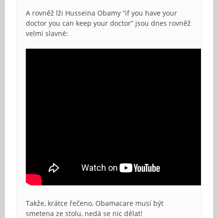
A rovněž lži Husseina Obamy “if you have your
doctor you can keep your doctor” jsou dnes rovněž
velmi slavné:
Takže, krátce řečeno, Obamacare musí být
smetena ze stolu, nedá se nic dělat!