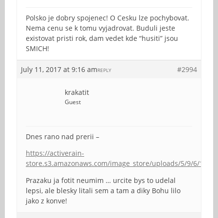
Polsko je dobry spojenec! O Cesku lze pochybovat.
Nema cenu se k tomu vyjadrovat. Buduli jeste
existovat pristi rok, dam vedet kde “husiti” jsou
SMICH!
July 11, 2017 at 9:16 am
#2994
REPLY
krakatit
Guest
Dnes rano nad prerii –
https://activerain-
store.s3.amazonaws.com/image_store/uploads/5/9/6/1/7/
Prazaku ja fotit neumim … urcite bys to udelal
lepsi, ale blesky litali sem a tam a diky Bohu lilo
jako z konve!