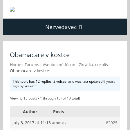
Nezvedavec
Domů
Obamacare v kostce
Fórum
Home
›
Forums
›
Všeobecné fórum. Zkrátka, cokoliv
›
Obamacare v kostce
This topic has 12 replies, 2 voices, and was last updated
9 years
O Nezvědavci
ago
by
krakatit
.
Viewing 13 posts - 1 through 13 (of 13 total)
Kontakt
Author
Posts
July 3, 2017 at 11:13 am
#2925
REPLY