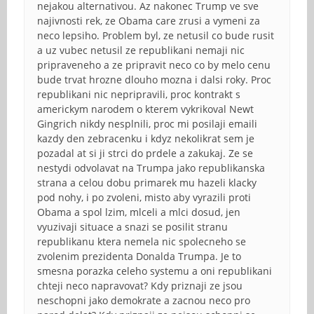
nejakou alternativou. Az nakonec Trump ve sve
najivnosti rek, ze Obama care zrusi a vymeni za
neco lepsiho. Problem byl, ze netusil co bude rusit
a uz vubec netusil ze republikani nemaji nic
pripraveneho a ze pripravit neco co by melo cenu
bude trvat hrozne dlouho mozna i dalsi roky. Proc
republikani nic nepripravili, proc kontrakt s
americkym narodem o kterem vykrikoval Newt
Gingrich nikdy nesplnili, proc mi posilaji emaili
kazdy den zebracenku i kdyz nekolikrat sem je
pozadal at si ji strci do prdele a zakukaj. Ze se
nestydi odvolavat na Trumpa jako republikanska
strana a celou dobu primarek mu hazeli klacky
pod nohy, i po zvoleni, misto aby vyrazili proti
Obama a spol lzim, mlceli a mlci dosud, jen
vyuzivaji situace a snazi se posilit stranu
republikanu ktera nemela nic spolecneho se
zvolenim prezidenta Donalda Trumpa. Je to
smesna porazka celeho systemu a oni republikani
chteji neco napravovat? Kdy priznaji ze jsou
neschopni jako demokrate a zacnou neco pro