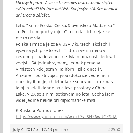
klíčových pozic. A že se to vesměs levičáckému zbytku
světa nelíbí? Na tom naštěstí Spojeným státům nemusí
ani trochu záležet.
Leho ” silné Polsko, Česko, Slovensko a Maďarsko ”
..o Polsku nepochybuju. O tech dalsich nejak se
me to nezda.
Polska armada je zde v USA v kurzech, skolach i
vycvikovych prostorech. Ti druzi velmi malo v
ceskem pripade vubec ne. Mam moznost sledovat
zdejsi USA jednak vymeny, jednak personal.
V mistech kde jsem v Kalifornii zil a dnes i v
Arizone – polsti vojaci jsou (dokonce vedle nich
dnes bydlim. Jejich letadla ze schovnici, prez nas
letaji a letali denne na cilove prostory v China
Lake. V BX se s nimi setkavam po leta. Cecha jsem
videl jedine nekde pri diplomaticke misii.
K Rusku a Putinovi dnes –
https://www.youtube.com/watch?v=SNZ6wUGKSdA
July 4, 2017 at 12:48 pm
#2950
REPLY