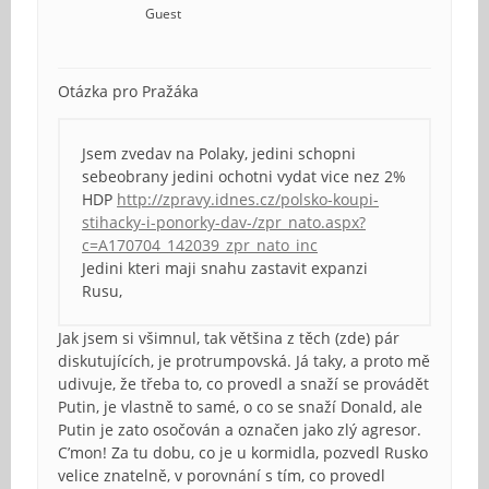
Guest
Otázka pro Pražáka
Jsem zvedav na Polaky, jedini schopni
sebeobrany jedini ochotni vydat vice nez 2%
HDP
http://zpravy.idnes.cz/polsko-koupi-
stihacky-i-ponorky-dav-/zpr_nato.aspx?
c=A170704_142039_zpr_nato_inc
Jedini kteri maji snahu zastavit expanzi
Rusu,
Jak jsem si všimnul, tak většina z těch (zde) pár
diskutujících, je protrumpovská. Já taky, a proto mě
udivuje, že třeba to, co provedl a snaží se provádět
Putin, je vlastně to samé, o co se snaží Donald, ale
Putin je zato osočován a označen jako zlý agresor.
C’mon! Za tu dobu, co je u kormidla, pozvedl Rusko
velice znatelně, v porovnání s tím, co provedl