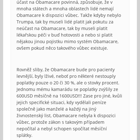
účast na Obamacare povinná, způsobuje, že v
mnoha státech a mnoha oblastech lidé nemají
Obamacare k dispozici vůbec. Takže kdyby nebylo
Trumpa, tak by museli lidé platit jak pokutu za
neúčast na Obamacare, tak by museli platit
lékařskou péči v buď hotovosti a nebo si platit
nějakou jinou pojistku mimo systém Obamacare,
ovšem pokud něco takového vůbec existuje.
Rovněž sliby, že Obamacare bude pro pacienty
levnější, byly lživé, neboť pro některé nestouply
poplatky pouze o 20 či 30 %, ale o stovky procent.
Jednomu mému kamarádu se poplatky zvýšily ze
600USD měsíčně na 1600USD!!! Zase pro jiné, kvůli
jejich specifické situaci, kdy vydělali peníze
společně jako manželé a každý na jiný
živnostenský list, Obamacare nebyla k dispozici
vůbec, protože zákon s takovým případem
nepočítal a nebyl schopen spočítat měsíční
splátky.