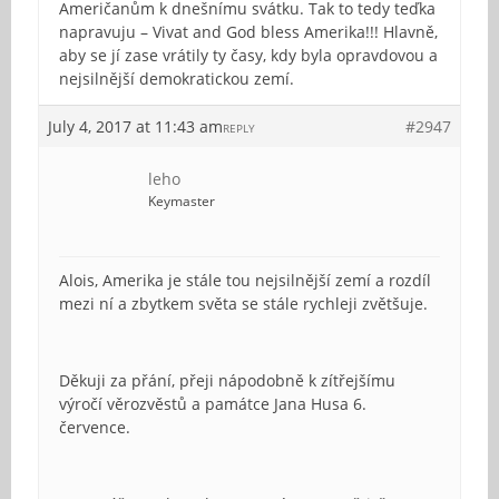
Američanům k dnešnímu svátku. Tak to tedy teďka
napravuju – Vivat and God bless Amerika!!! Hlavně,
aby se jí zase vrátily ty časy, kdy byla opravdovou a
nejsilnější demokratickou zemí.
July 4, 2017 at 11:43 am
#2947
REPLY
leho
Keymaster
Alois, Amerika je stále tou nejsilnější zemí a rozdíl
mezi ní a zbytkem světa se stále rychleji zvětšuje.
Děkuji za přání, přeji nápodobně k zítřejšímu
výročí věrozvěstů a památce Jana Husa 6.
července.