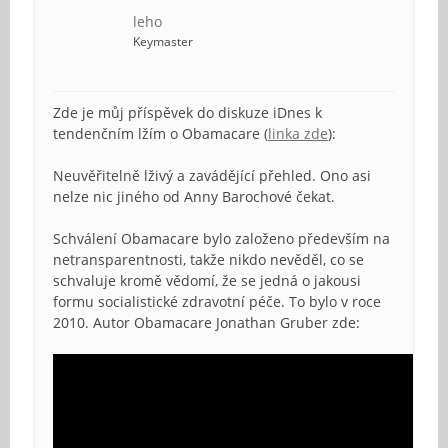
leho
Keymaster
Zde je můj příspěvek do diskuze iDnes k
tendenčním lžím o Obamacare (
linka zde
):
Neuvěřitelně lživý a zavádějící přehled. Ono asi
nelze nic jiného od Anny Barochové čekat.
Schválení Obamacare bylo založeno především na
netransparentnosti, takže nikdo nevěděl, co se
schvaluje kromě vědomí, že se jedná o jakousi
formu socialistické zdravotní péče. To bylo v roce
2010. Autor Obamacare Jonathan Gruber zde: