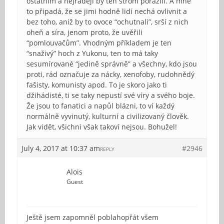
ostatním a nejraději by ten strom porazili. A mně
to připadá, že se jimi hodně lidí nechá ovlivnit a
bez toho, aniž by to ovoce “ochutnali”, srší z nich
oheň a síra, jenom proto, že uvěřili
“pomlouvačům”. Vhodným příkladem je ten
“snaživý” hoch z Yukonu, ten to má taky
sesumírované “jedině správně” a všechny, kdo jsou
proti, rád označuje za nácky, xenofoby, rudohnědý
fašisty, komunisty apod. To je skoro jako ti
džihádisté, ti se taky nepustí své víry a svého boje.
Že jsou to fanatici a napůl blázni, to ví každý
normálně vyvinutý, kulturní a civilizovaný člověk.
Jak vidět, všichni však takoví nejsou. Bohužel!
July 4, 2017 at 10:37 am
#2946
REPLY
Alois
Guest
Ještě jsem zapomněl poblahopřát všem