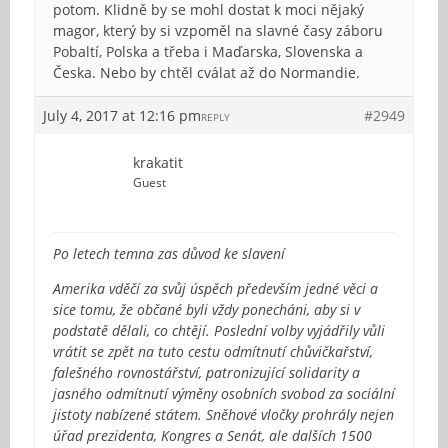
potom. Klidně by se mohl dostat k moci nějaký
magor, který by si vzpoměl na slavné časy záboru
Pobaltí, Polska a třeba i Maďarska, Slovenska a
Česka. Nebo by chtěl cválat až do Normandie.
July 4, 2017 at 12:16 pm
#2949
REPLY
krakatit
Guest
Po letech temna zas důvod ke slavení
Amerika vděčí za svůj úspěch především jedné věci a
sice tomu, že občané byli vždy ponecháni, aby si v
podstatě dělali, co chtějí. Poslední volby vyjádřily vůli
vrátit se zpět na tuto cestu odmítnutí chůvičkařství,
falešného rovnostářství, patronizující solidarity a
jasného odmítnutí výměny osobních svobod za sociální
jistoty nabízené státem. Sněhové vločky prohrály nejen
úřad prezidenta, Kongres a Senát, ale dalších 1500