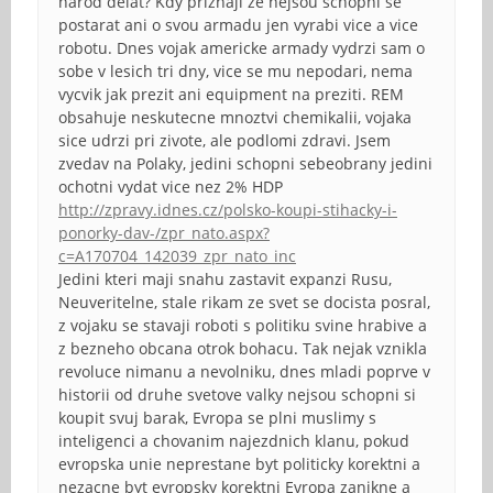
narod delat? Kdy priznaji ze nejsou schopni se
postarat ani o svou armadu jen vyrabi vice a vice
robotu. Dnes vojak americke armady vydrzi sam o
sobe v lesich tri dny, vice se mu nepodari, nema
vycvik jak prezit ani equipment na preziti. REM
obsahuje neskutecne mnoztvi chemikalii, vojaka
sice udrzi pri zivote, ale podlomi zdravi. Jsem
zvedav na Polaky, jedini schopni sebeobrany jedini
ochotni vydat vice nez 2% HDP
http://zpravy.idnes.cz/polsko-koupi-stihacky-i-
ponorky-dav-/zpr_nato.aspx?
c=A170704_142039_zpr_nato_inc
Jedini kteri maji snahu zastavit expanzi Rusu,
Neuveritelne, stale rikam ze svet se docista posral,
z vojaku se stavaji roboti s politiku svine hrabive a
z bezneho obcana otrok bohacu. Tak nejak vznikla
revoluce nimanu a nevolniku, dnes mladi poprve v
historii od druhe svetove valky nejsou schopni si
koupit svuj barak, Evropa se plni muslimy s
inteligenci a chovanim najezdnich klanu, pokud
evropska unie neprestane byt politicky korektni a
nezacne byt evropsky korektni Evropa zanikne a