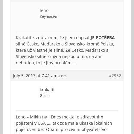
leho
Keymaster
Krakatite, zdůrazním, že jsem napsal
JE POTŘEBA
silné Česko, Maďarsko a Slovensko, kromě Polska,
které už vlastně je silné. Že Česko, Maďarsko a
Slovensko silné zrovna nejsou a možná ani
nebudou, to je jiný problém…
July 5, 2017 at 7:41 am
#2952
REPLY
krakatit
Guest
Leho – Mikin na I Dnes mektal o zdravotnim
pojisteni v USA …. tak zde mala ukazka lokalnich
pojistoven bez Obami pro civilni obyvatelstvo.