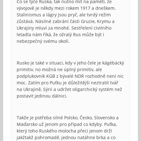
Co se týče Ruska, tak nutno mít na paměti, že
vývojově je někdy mezi rokem 1917 a dneškem.
Stalinismus a lágry jsou pryč, ale tvrdý režim
zůstává. Násilné zabrání části Gruzie, Krymu a
Ukrajiny mluví za mnohé. Sestřelení civilního
letadla nám říká, že ožralý Rus může být i
nebezpečný svému okolí.
Rusko je také v situaci, kdy v jeho čele je kágébácký
primitiv, no možná ne úplný primitiv, ale
podplukovník KGB z bývalé NDR rozhodně není nic
moc. Zatím pro Puťku je důležitější neztratit tvář
na Ukrajině, Sýrii a udržet oligarchický systém než
postavit jedinou dálnici.
Takže je potřeba silné Polsko, Česko, Slovensko a
Maďarsko už jenom pro případ co kdyby. Puťka,
který toho Ruského molocha přeci jenom drží
jakžtakž pohromadě, jednou natáhne brka a co