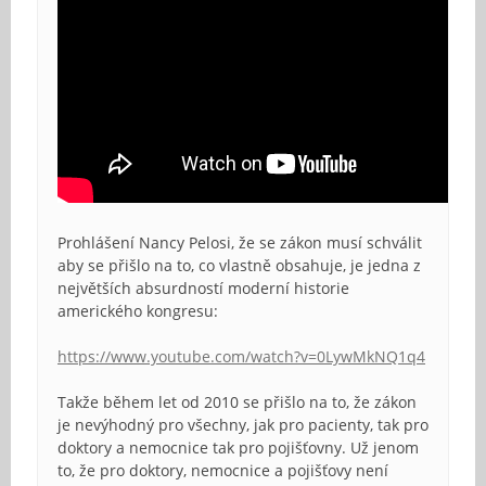
Prohlášení Nancy Pelosi, že se zákon musí schválit
aby se přišlo na to, co vlastně obsahuje, je jedna z
největších absurdností moderní historie
amerického kongresu:
https://www.youtube.com/watch?v=0LywMkNQ1q4
Takže během let od 2010 se přišlo na to, že zákon
je nevýhodný pro všechny, jak pro pacienty, tak pro
doktory a nemocnice tak pro pojišťovny. Už jenom
to, že pro doktory, nemocnice a pojišťovy není