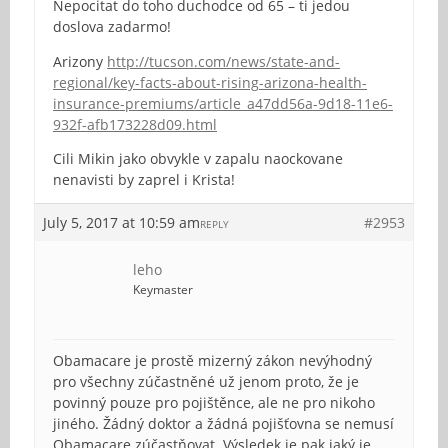
Nepocitat do toho duchodce od 65 – ti jedou
doslova zadarmo!
Arizony
http://tucson.com/news/state-and-
regional/key-facts-about-rising-arizona-health-
insurance-premiums/article_a47dd56a-9d18-11e6-
932f-afb173228d09.html
Cili Mikin jako obvykle v zapalu naockovane
nenavisti by zaprel i Krista!
July 5, 2017 at 10:59 am
#2953
REPLY
leho
Keymaster
Obamacare je prostě mizerný zákon nevýhodný
pro všechny zúčastněné už jenom proto, že je
povinný pouze pro pojištěnce, ale ne pro nikoho
jiného. Žádný doktor a žádná pojišťovna se nemusí
Obamacare zúčastňovat. Výsledek je pak jaký je,