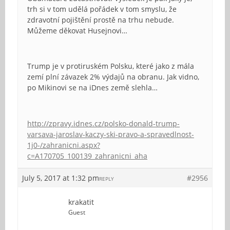
trh si v tom udělá pořádek v tom smyslu, že
zdravotní pojištění prostě na trhu nebude.
Můžeme děkovat Husejnovi…
Trump je v protiruském Polsku, které jako z mála
zemí plní závazek 2% výdajů na obranu. Jak vidno,
po Mikinovi se na iDnes země slehla…
http://zpravy.idnes.cz/polsko-donald-trump-
varsava-jaroslav-kaczy-ski-pravo-a-spravedlnost-
1j0-/zahranicni.aspx?
c=A170705_100139_zahranicni_aha
July 5, 2017 at 1:32 pm
#2956
REPLY
krakatit
Guest