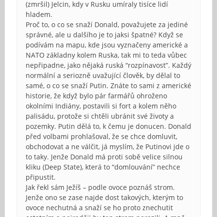
(zmršil) Jelcin, kdy v Rusku umíraly tisíce lidí
hladem.
Proč to, o co se snaží Donald, považujete za jediné
správné, ale u dalšího je to jaksi špatné? Když se
podívám na mapu, kde jsou vyznačeny americké a
NATO základny kolem Ruska, tak mi to teda vůbec
nepřipadne, jako nějaká ruská “rozpínavost”. Každý
normální a seriozně uvažující člověk, by dělal to
samé, o co se snaží Putin. Znáte to sami z americké
historie, že když bylo pár farmářů ohroženo
okolními Indiány, postavili si fort a kolem něho
palisádu, protože si chtěli ubránit své životy a
pozemky. Putin dělá to, k čemu je donucen. Donald
před volbami prohlašoval, že se chce domluvit,
obchodovat a ne válčit, já myslím, že Putinovi jde o
to taky. Jenže Donald má proti sobě velice silnou
kliku (Deep State), která to “domlouvání” nechce
připustit.
Jak řekl sám Ježíš – podle ovoce poznáš strom.
Jenže ono se zase najde dost takových, kterým to
ovoce nechutná a snaží se ho proto znechutit