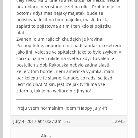
cely zivot. Na druhe strane, slozili se nekdo nekde
bez dolaru, nezustane lezet na ulici. Problem je co
potom? Kdyz mas nejaky majetek, bude se
pojistovna lecit na tom majetku, masli dreck,
zaplati to pojistovna a tim i ten kdo si pojistku
plati.
Zvaneni o umirajicich chudejch je kravina!
Pochopitelne, nebudou mit nadstandartni osetreni
jako jini. Valet se ve spitalech jako to bylo zvykem v
sociku, uz neni nikde na svete, i kdyz to valeni v
postelich z dob Rakouska nebylo zadna slast!
Ze je v tom bordel, neni americka vyjimka, mam
par kolegu v te slavne Kanade, co radsi se jezdi
lecit do USA! Mikin, jestlize jak tvrdi ma vse
zdarma, tak je na welfare nic jinyho!
____________________________________________________
Preju vsem normalnim lidem “Happy July 4”!
July 4, 2017 at 10:27 am
#2945
REPLY
Alois