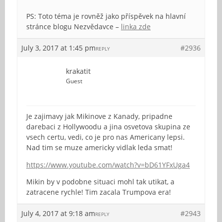
PS: Toto téma je rovněž jako příspěvek na hlavní
stránce blogu Nezvědavce –
linka zde
July 3, 2017 at 1:45 pm
#2936
REPLY
krakatit
Guest
Je zajimavy jak Mikinove z Kanady, pripadne
darebaci z Hollywoodu a jina osvetova skupina ze
vsech certu, vedi, co je pro nas Americany lepsi.
Nad tim se muze americky vidlak leda smat!
https://www.youtube.com/watch?v=bD61YFxUga4
Mikin by v podobne situaci mohl tak utikat, a
zatracene rychle! Tim zacala Trumpova era!
July 4, 2017 at 9:18 am
#2943
REPLY