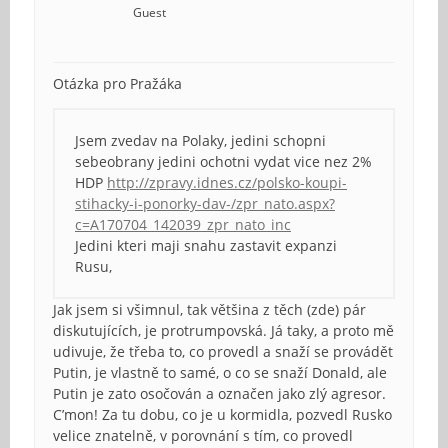
Guest
Otázka pro Pražáka
Jsem zvedav na Polaky, jedini schopni
sebeobrany jedini ochotni vydat vice nez 2%
HDP
http://zpravy.idnes.cz/polsko-koupi-
stihacky-i-ponorky-dav-/zpr_nato.aspx?
c=A170704_142039_zpr_nato_inc
Jedini kteri maji snahu zastavit expanzi
Rusu,
Jak jsem si všimnul, tak většina z těch (zde) pár
diskutujících, je protrumpovská. Já taky, a proto mě
udivuje, že třeba to, co provedl a snaží se provádět
Putin, je vlastně to samé, o co se snaží Donald, ale
Putin je zato osočován a označen jako zlý agresor.
C’mon! Za tu dobu, co je u kormidla, pozvedl Rusko
velice znatelně, v porovnání s tím, co provedl