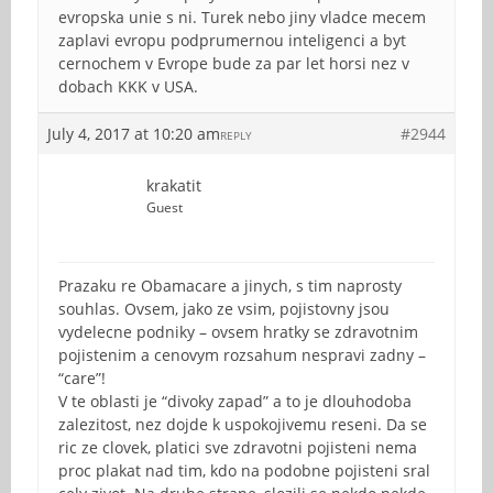
evropska unie s ni. Turek nebo jiny vladce mecem
zaplavi evropu podprumernou inteligenci a byt
cernochem v Evrope bude za par let horsi nez v
dobach KKK v USA.
July 4, 2017 at 10:20 am
#2944
REPLY
krakatit
Guest
Prazaku re Obamacare a jinych, s tim naprosty
souhlas. Ovsem, jako ze vsim, pojistovny jsou
vydelecne podniky – ovsem hratky se zdravotnim
pojistenim a cenovym rozsahum nespravi zadny –
“care”!
V te oblasti je “divoky zapad” a to je dlouhodoba
zalezitost, nez dojde k uspokojivemu reseni. Da se
ric ze clovek, platici sve zdravotni pojisteni nema
proc plakat nad tim, kdo na podobne pojisteni sral