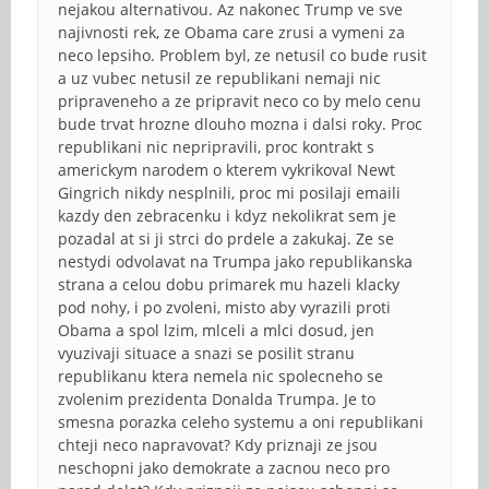
nejakou alternativou. Az nakonec Trump ve sve
najivnosti rek, ze Obama care zrusi a vymeni za
neco lepsiho. Problem byl, ze netusil co bude rusit
a uz vubec netusil ze republikani nemaji nic
pripraveneho a ze pripravit neco co by melo cenu
bude trvat hrozne dlouho mozna i dalsi roky. Proc
republikani nic nepripravili, proc kontrakt s
americkym narodem o kterem vykrikoval Newt
Gingrich nikdy nesplnili, proc mi posilaji emaili
kazdy den zebracenku i kdyz nekolikrat sem je
pozadal at si ji strci do prdele a zakukaj. Ze se
nestydi odvolavat na Trumpa jako republikanska
strana a celou dobu primarek mu hazeli klacky
pod nohy, i po zvoleni, misto aby vyrazili proti
Obama a spol lzim, mlceli a mlci dosud, jen
vyuzivaji situace a snazi se posilit stranu
republikanu ktera nemela nic spolecneho se
zvolenim prezidenta Donalda Trumpa. Je to
smesna porazka celeho systemu a oni republikani
chteji neco napravovat? Kdy priznaji ze jsou
neschopni jako demokrate a zacnou neco pro