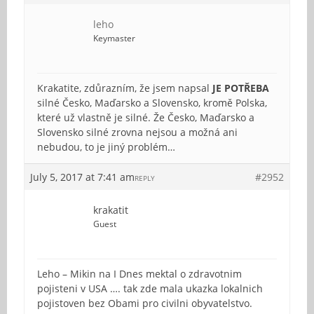
leho
Keymaster
Krakatite, zdůrazním, že jsem napsal
JE POTŘEBA
silné Česko, Maďarsko a Slovensko, kromě Polska,
které už vlastně je silné. Že Česko, Maďarsko a
Slovensko silné zrovna nejsou a možná ani
nebudou, to je jiný problém…
July 5, 2017 at 7:41 am
#2952
REPLY
krakatit
Guest
Leho – Mikin na I Dnes mektal o zdravotnim
pojisteni v USA …. tak zde mala ukazka lokalnich
pojistoven bez Obami pro civilni obyvatelstvo.