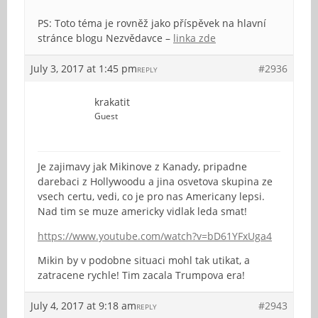
PS: Toto téma je rovněž jako příspěvek na hlavní
stránce blogu Nezvědavce –
linka zde
July 3, 2017 at 1:45 pm
#2936
REPLY
krakatit
Guest
Je zajimavy jak Mikinove z Kanady, pripadne
darebaci z Hollywoodu a jina osvetova skupina ze
vsech certu, vedi, co je pro nas Americany lepsi.
Nad tim se muze americky vidlak leda smat!
https://www.youtube.com/watch?v=bD61YFxUga4
Mikin by v podobne situaci mohl tak utikat, a
zatracene rychle! Tim zacala Trumpova era!
July 4, 2017 at 9:18 am
#2943
REPLY