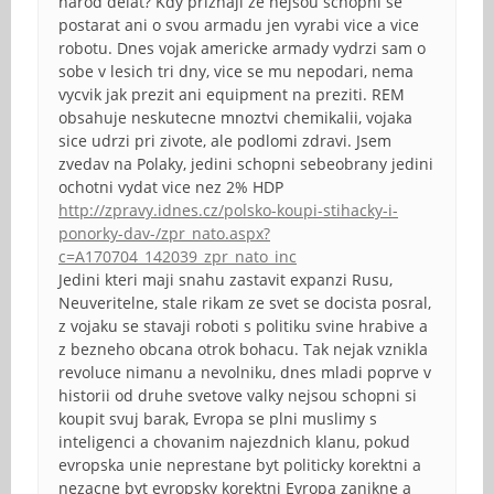
narod delat? Kdy priznaji ze nejsou schopni se
postarat ani o svou armadu jen vyrabi vice a vice
robotu. Dnes vojak americke armady vydrzi sam o
sobe v lesich tri dny, vice se mu nepodari, nema
vycvik jak prezit ani equipment na preziti. REM
obsahuje neskutecne mnoztvi chemikalii, vojaka
sice udrzi pri zivote, ale podlomi zdravi. Jsem
zvedav na Polaky, jedini schopni sebeobrany jedini
ochotni vydat vice nez 2% HDP
http://zpravy.idnes.cz/polsko-koupi-stihacky-i-
ponorky-dav-/zpr_nato.aspx?
c=A170704_142039_zpr_nato_inc
Jedini kteri maji snahu zastavit expanzi Rusu,
Neuveritelne, stale rikam ze svet se docista posral,
z vojaku se stavaji roboti s politiku svine hrabive a
z bezneho obcana otrok bohacu. Tak nejak vznikla
revoluce nimanu a nevolniku, dnes mladi poprve v
historii od druhe svetove valky nejsou schopni si
koupit svuj barak, Evropa se plni muslimy s
inteligenci a chovanim najezdnich klanu, pokud
evropska unie neprestane byt politicky korektni a
nezacne byt evropsky korektni Evropa zanikne a