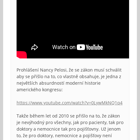
Prohlášení Nancy Pelosi, že se zákon musí schválit
aby se přišlo na to, co vlastně obsahuje, je jedna z
největších absurdností moderní historie
amerického kongresu:
https://www.youtube.com/watch?v=0LywMkNQ1q4
Takže během let od 2010 se přišlo na to, že zákon
je nevýhodný pro všechny, jak pro pacienty, tak pro
doktory a nemocnice tak pro pojišťovny. Už jenom
to, že pro doktory, nemocnice a pojišťovy není