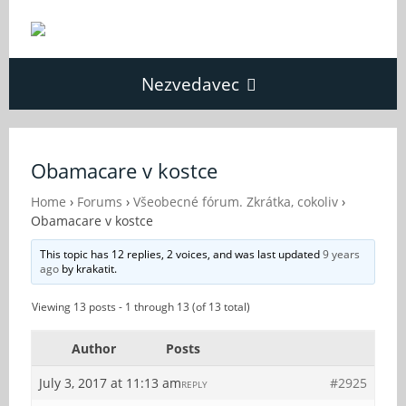
Nezvedavec
Domů
Obamacare v kostce
Fórum
Home
›
Forums
›
Všeobecné fórum. Zkrátka, cokoliv
›
Obamacare v kostce
This topic has 12 replies, 2 voices, and was last updated
9 years
O Nezvědavci
ago
by
krakatit
.
Viewing 13 posts - 1 through 13 (of 13 total)
Kontakt
Author
Posts
July 3, 2017 at 11:13 am
#2925
REPLY