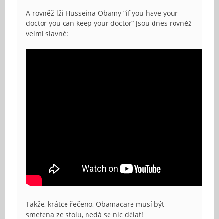
A rovněž lži Husseina Obamy “if you have your
doctor you can keep your doctor” jsou dnes rovněž
velmi slavné:
Takže, krátce řečeno, Obamacare musí být
smetena ze stolu, nedá se nic dělat!