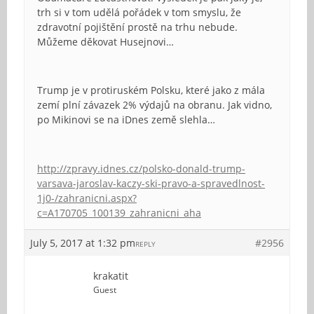
trh si v tom udělá pořádek v tom smyslu, že
zdravotní pojištění prostě na trhu nebude.
Můžeme děkovat Husejnovi…
Trump je v protiruském Polsku, které jako z mála
zemí plní závazek 2% výdajů na obranu. Jak vidno,
po Mikinovi se na iDnes země slehla…
http://zpravy.idnes.cz/polsko-donald-trump-
varsava-jaroslav-kaczy-ski-pravo-a-spravedlnost-
1j0-/zahranicni.aspx?
c=A170705_100139_zahranicni_aha
July 5, 2017 at 1:32 pm
#2956
REPLY
krakatit
Guest