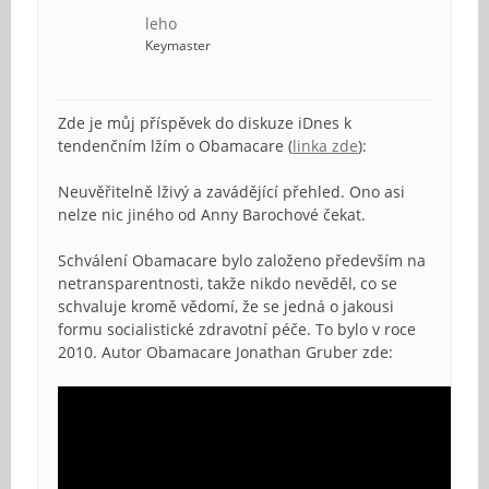
leho
Keymaster
Zde je můj příspěvek do diskuze iDnes k
tendenčním lžím o Obamacare (
linka zde
):
Neuvěřitelně lživý a zavádějící přehled. Ono asi
nelze nic jiného od Anny Barochové čekat.
Schválení Obamacare bylo založeno především na
netransparentnosti, takže nikdo nevěděl, co se
schvaluje kromě vědomí, že se jedná o jakousi
formu socialistické zdravotní péče. To bylo v roce
2010. Autor Obamacare Jonathan Gruber zde: