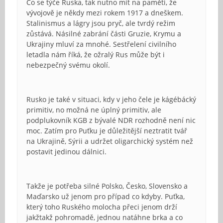
Co se týče Ruska, tak nutno mít na paměti, že
vývojově je někdy mezi rokem 1917 a dneškem.
Stalinismus a lágry jsou pryč, ale tvrdý režim
zůstává. Násilné zabrání části Gruzie, Krymu a
Ukrajiny mluví za mnohé. Sestřelení civilního
letadla nám říká, že ožralý Rus může být i
nebezpečný svému okolí.
Rusko je také v situaci, kdy v jeho čele je kágébácký
primitiv, no možná ne úplný primitiv, ale
podplukovník KGB z bývalé NDR rozhodně není nic
moc. Zatím pro Puťku je důležitější neztratit tvář
na Ukrajině, Sýrii a udržet oligarchický systém než
postavit jedinou dálnici.
Takže je potřeba silné Polsko, Česko, Slovensko a
Maďarsko už jenom pro případ co kdyby. Puťka,
který toho Ruského molocha přeci jenom drží
jakžtakž pohromadě, jednou natáhne brka a co