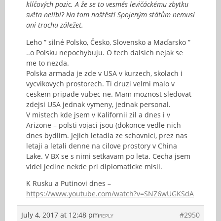
klíčových pozic. A že se to vesměs levičáckému zbytku
světa nelíbí? Na tom naštěstí Spojeným státům nemusí
ani trochu záležet.
Leho ” silné Polsko, Česko, Slovensko a Maďarsko ”
..o Polsku nepochybuju. O tech dalsich nejak se
me to nezda.
Polska armada je zde v USA v kurzech, skolach i
vycvikovych prostorech. Ti druzi velmi malo v
ceskem pripade vubec ne. Mam moznost sledovat
zdejsi USA jednak vymeny, jednak personal.
V mistech kde jsem v Kalifornii zil a dnes i v
Arizone – polsti vojaci jsou (dokonce vedle nich
dnes bydlim. Jejich letadla ze schovnici, prez nas
letaji a letali denne na cilove prostory v China
Lake. V BX se s nimi setkavam po leta. Cecha jsem
videl jedine nekde pri diplomaticke misii.
K Rusku a Putinovi dnes –
https://www.youtube.com/watch?v=SNZ6wUGKSdA
July 4, 2017 at 12:48 pm
#2950
REPLY