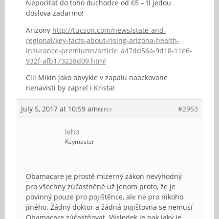
Nepocitat do toho duchodce od 65 – ti jedou
doslova zadarmo!
Arizony
http://tucson.com/news/state-and-
regional/key-facts-about-rising-arizona-health-
insurance-premiums/article_a47dd56a-9d18-11e6-
932f-afb173228d09.html
Cili Mikin jako obvykle v zapalu naockovane
nenavisti by zaprel i Krista!
July 5, 2017 at 10:59 am
#2953
REPLY
leho
Keymaster
Obamacare je prostě mizerný zákon nevýhodný
pro všechny zúčastněné už jenom proto, že je
povinný pouze pro pojištěnce, ale ne pro nikoho
jiného. Žádný doktor a žádná pojišťovna se nemusí
Obamacare zúčastňovat. Výsledek je pak jaký je,