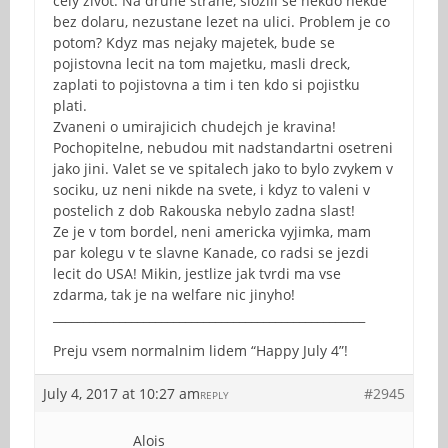
cely zivot. Na druhe strane, slozili se nekdo nekde
bez dolaru, nezustane lezet na ulici. Problem je co
potom? Kdyz mas nejaky majetek, bude se
pojistovna lecit na tom majetku, masli dreck,
zaplati to pojistovna a tim i ten kdo si pojistku
plati.
Zvaneni o umirajicich chudejch je kravina!
Pochopitelne, nebudou mit nadstandartni osetreni
jako jini. Valet se ve spitalech jako to bylo zvykem v
sociku, uz neni nikde na svete, i kdyz to valeni v
postelich z dob Rakouska nebylo zadna slast!
Ze je v tom bordel, neni americka vyjimka, mam
par kolegu v te slavne Kanade, co radsi se jezdi
lecit do USA! Mikin, jestlize jak tvrdi ma vse
zdarma, tak je na welfare nic jinyho!
____________________________________________________
Preju vsem normalnim lidem “Happy July 4”!
July 4, 2017 at 10:27 am
#2945
REPLY
Alois