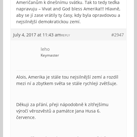
Američanům k dnešnímu svátku. Tak to tedy teďka
napravuju – Vivat and God bless Amerika!!! Hlavně,
aby se jí zase vrátily ty časy, kdy byla opravdovou a
nejsilnější demokratickou zemí.
July 4, 2017 at 11:43 am
#2947
REPLY
leho
Keymaster
Alois, Amerika je stále tou nejsilnější zemí a rozdíl
mezi ní a zbytkem světa se stále rychleji zvětšuje.
Děkuji za přání, přeji nápodobně k zítřejšímu
výročí věrozvěstů a památce Jana Husa 6.
července.