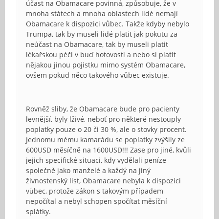
účast na Obamacare povinná, způsobuje, že v
mnoha státech a mnoha oblastech lidé nemají
Obamacare k dispozici vůbec. Takže kdyby nebylo
Trumpa, tak by museli lidé platit jak pokutu za
neúčast na Obamacare, tak by museli platit
lékařskou péči v buď hotovosti a nebo si platit
nějakou jinou pojistku mimo systém Obamacare,
ovšem pokud něco takového vůbec existuje.
Rovněž sliby, že Obamacare bude pro pacienty
levnější, byly lživé, neboť pro některé nestouply
poplatky pouze o 20 či 30 %, ale o stovky procent.
Jednomu mému kamarádu se poplatky zvýšily ze
600USD měsíčně na 1600USD!!! Zase pro jiné, kvůli
jejich specifické situaci, kdy vydělali peníze
společně jako manželé a každý na jiný
živnostenský list, Obamacare nebyla k dispozici
vůbec, protože zákon s takovým případem
nepočítal a nebyl schopen spočítat měsíční
splátky.