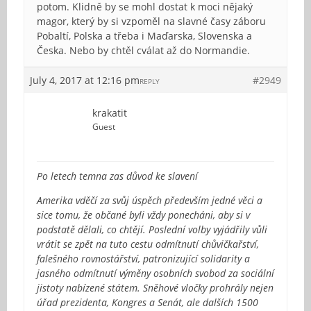
potom. Klidně by se mohl dostat k moci nějaký
magor, který by si vzpoměl na slavné časy záboru
Pobaltí, Polska a třeba i Maďarska, Slovenska a
Česka. Nebo by chtěl cválat až do Normandie.
July 4, 2017 at 12:16 pm
#2949
REPLY
krakatit
Guest
Po letech temna zas důvod ke slavení
Amerika vděčí za svůj úspěch především jedné věci a
sice tomu, že občané byli vždy ponecháni, aby si v
podstatě dělali, co chtějí. Poslední volby vyjádřily vůli
vrátit se zpět na tuto cestu odmítnutí chůvičkařství,
falešného rovnostářství, patronizující solidarity a
jasného odmítnutí výměny osobních svobod za sociální
jistoty nabízené státem. Sněhové vločky prohrály nejen
úřad prezidenta, Kongres a Senát, ale dalších 1500