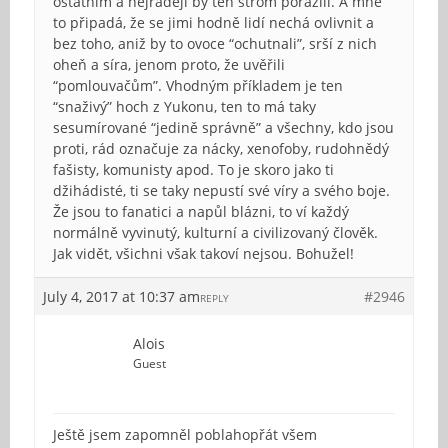
ostatním a nejraději by ten strom porazili. A mně
to připadá, že se jimi hodně lidí nechá ovlivnit a
bez toho, aniž by to ovoce “ochutnali”, srší z nich
oheň a síra, jenom proto, že uvěřili
“pomlouvačům”. Vhodným příkladem je ten
“snaživý” hoch z Yukonu, ten to má taky
sesumírované “jedině správně” a všechny, kdo jsou
proti, rád označuje za nácky, xenofoby, rudohnědý
fašisty, komunisty apod. To je skoro jako ti
džihádisté, ti se taky nepustí své víry a svého boje.
Že jsou to fanatici a napůl blázni, to ví každý
normálně vyvinutý, kulturní a civilizovaný člověk.
Jak vidět, všichni však takoví nejsou. Bohužel!
July 4, 2017 at 10:37 am
#2946
REPLY
Alois
Guest
Ještě jsem zapomněl poblahopřát všem