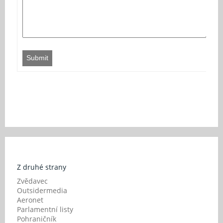
Submit
Z druhé strany
Zvědavec
Outsidermedia
Aeronet
Parlamentní listy
Pohraničník