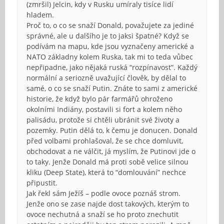
(zmršil) Jelcin, kdy v Rusku umíraly tisíce lidí
hladem.
Proč to, o co se snaží Donald, považujete za jediné
správné, ale u dalšího je to jaksi špatné? Když se
podívám na mapu, kde jsou vyznačeny americké a
NATO základny kolem Ruska, tak mi to teda vůbec
nepřipadne, jako nějaká ruská “rozpínavost”. Každý
normální a seriozně uvažující člověk, by dělal to
samé, o co se snaží Putin. Znáte to sami z americké
historie, že když bylo pár farmářů ohroženo
okolními Indiány, postavili si fort a kolem něho
palisádu, protože si chtěli ubránit své životy a
pozemky. Putin dělá to, k čemu je donucen. Donald
před volbami prohlašoval, že se chce domluvit,
obchodovat a ne válčit, já myslím, že Putinovi jde o
to taky. Jenže Donald má proti sobě velice silnou
kliku (Deep State), která to “domlouvání” nechce
připustit.
Jak řekl sám Ježíš – podle ovoce poznáš strom.
Jenže ono se zase najde dost takových, kterým to
ovoce nechutná a snaží se ho proto znechutit