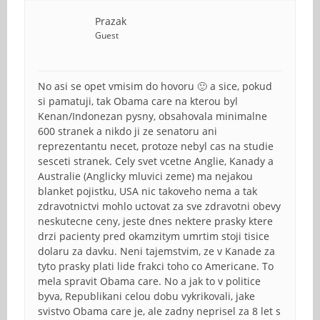
Prazak
Guest
No asi se opet vmisim do hovoru 🙂 a sice, pokud
si pamatuji, tak Obama care na kterou byl
Kenan/Indonezan pysny, obsahovala minimalne
600 stranek a nikdo ji ze senatoru ani
reprezentantu necet, protoze nebyl cas na studie
sesceti stranek. Cely svet vcetne Anglie, Kanady a
Australie (Anglicky mluvici zeme) ma nejakou
blanket pojistku, USA nic takoveho nema a tak
zdravotnictvi mohlo uctovat za sve zdravotni obevy
neskutecne ceny, jeste dnes nektere prasky ktere
drzi pacienty pred okamzitym umrtim stoji tisice
dolaru za davku. Neni tajemstvim, ze v Kanade za
tyto prasky plati lide frakci toho co Americane. To
mela spravit Obama care. No a jak to v politice
byva, Republikani celou dobu vykrikovali, jake
svistvo Obama care je, ale zadny neprisel za 8 let s