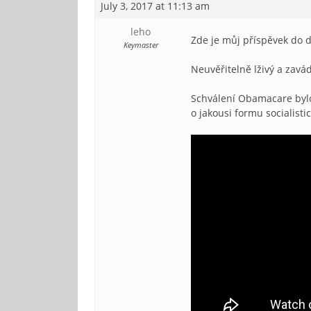
July 3, 2017 at 11:13 am
leho
Zde je můj příspěvek do 
Keymaster
Neuvěřitelně lživý a zavá
Schválení Obamacare bylo
o jakousi formu socialist