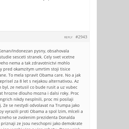
#2943
REPLY
l Kenan/Indonezan pysny, obsahovala
tudie sesceti stranek. Cely svet vcetne
oveho nema a tak zdravotnictvi mohlo
ty pred okamzitym umrtim stoji tisice
cane. To mela spravit Obama care. No a jak
eprisel za 8 let s nejakou alternativou. Az
byl, ze netusil co bude rusit a uz vubec
at hrozne dlouho mozna i dalsi roky. Proc
grich nikdy nesplnili, proc mi posilaji
aj. Ze se nestydi odvolavat na Trumpa jako
y vyrazili proti Obama a spol lzim, mlceli a
olecneho se zvolenim prezidenta Donalda
 priznaji ze jsou neschopni jako demokrate