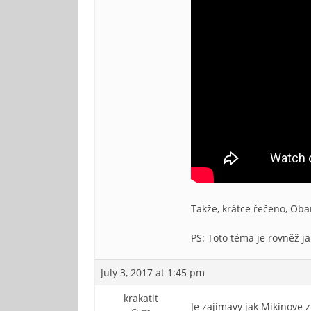
Takže, krátce řečeno, Oba
PS: Toto téma je rovněž j
July 3, 2017 at 1:45 pm
krakatit
Je zajimavy jak Mikinove 