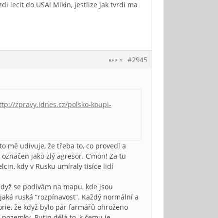
i lecit do USA! Mikin, jestlize jak tvrdi ma
#2945
REPLY
ttp://zpravy.idnes.cz/polsko-koupi-
oto mě udivuje, že třeba to, co provedl a
a označen jako zlý agresor. C’mon! Za tu
lcin, kdy v Rusku umíraly tisíce lidí
? Když se podívám na mapu, kde jsou
aká ruská “rozpínavost”. Každý normální a
torie, že když bylo pár farmářů ohroženo
 a pozemky. Putin dělá to, k čemu je