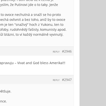
lím, že Putinovi jde o to taky. Jenže
m to ovoce nechutná a snaží se ho proto
nechá ovlivnit a bez toho, aniž by to ovoce
em je ten “snaživý” hoch z Yukonu, ten to
nofoby, rudohnědý fašisty, komunisty apod.
apůl blázni, to ví každý normálně vyvinutý,
#2946
REPLY
pravuju – Vivat and God bless Amerika!!!
#2947
REPLY
většuje.
ence.