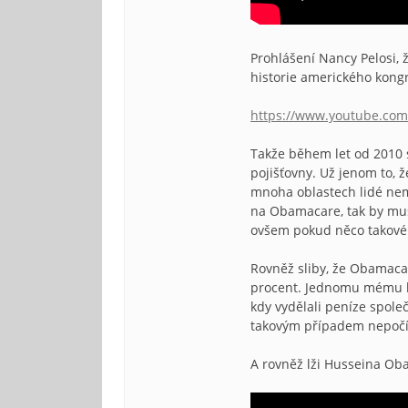
Prohlášení Nancy Pelosi, 
historie amerického kong
https://www.youtube.c
Takže během let od 2010 s
pojišťovny. Už jenom to, 
mnoha oblastech lidé nema
na Obamacare, tak by muse
ovšem pokud něco takovéh
Rovněž sliby, že Obamacar
procent. Jednomu mému kam
kdy vydělali peníze spole
takovým případem nepočít
A rovněž lži Husseina Oba