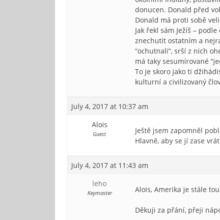
donucen. Donald před volb
Donald má proti sobě velic
Jak řekl sám Ježíš – podl
znechutit ostatním a nejra
“ochutnali”, srší z nich 
má taky sesumírované “jed
To je skoro jako ti džihádi
kulturní a civilizovaný člo
July 4, 2017 at 10:37 am
Alois
Ještě jsem zapomněl pobl
Guest
Hlavně, aby se jí zase vrá
July 4, 2017 at 11:43 am
leho
Alois, Amerika je stále tou
Keymaster
Děkuji za přání, přeji ná