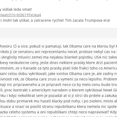
 vidlak leda smat!
m/watch?v=bD61YFxUga4
i mohl tak utikat, a zatracene rychle! Tim zacala Trumpova era!
 hovoru 🙂 a sice, pokud si pamatuji, tak Obama care na kterou by
ikdo ji ze senatoru ani reprezentantu necet, protoze nebyl cas na s
e (Anglicky mluvici zeme) ma nejakou blanket pojistku, USA nic tak
obevy neskutecne ceny, jeste dnes nektere prasky ktere drzi pacien
emstvim, ze v Kanade za tyto prasky plati lide frakci toho co Ameri
ikani celou dobu vykrikovali, jake svistvo Obama care je, ale zadny n
vnosti rek, ze Obama care zrusi a vymeni za neco lepsiho. Problem 
maji nic pripraveneho a ze pripravit neco co by melo cenu bude trv
ili, proc kontrakt s americkym narodem o kterem vykrikoval Newt Gin
u i kdyz nekolikrat sem je pozadal at si ji strci do prdele a zakuk
lou dobu primarek mu hazeli klacky pod nohy, i po zvoleni, misto ab
 situace a snazi se posilit stranu republikanu ktera nemela nic sp
azka celeho systemu a oni republikani chteji neco napravovat? Kdy