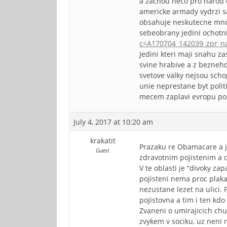
a zacnou neco pro narod d
americke armady vydrzi sa
obsahuje neskutecne mnozt
sebeobrany jedini ochotn
c=A170704_142039_zpr_na
Jedini kteri maji snahu za
svine hrabive a z bezneho
svetove valky nejsou scho
unie neprestane byt polit
mecem zaplavi evropu pod
July 4, 2017 at 10:20 am
krakatit
Prazaku re Obamacare a ji
Guest
zdravotnim pojistenim a 
V te oblasti je “divoky za
pojisteni nema proc plaka
nezustane lezet na ulici.
pojistovna a tim i ten kdo 
Zvaneni o umirajicich chud
zvykem v sociku, uz neni n