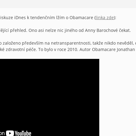
diskuze iDnes k tendenčním lžím o Obamacare (
linka zde
):
dějící přehled. Ono asi nelze nic jiného od Anny Barochové čekat.
 založeno především na netransparentnosti, takže nikdo nevěděl, 
ické zdravotní péče. To bylo v roce 2010. Autor Obamacare Jonathan