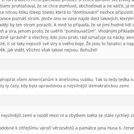
ami prohlašoval, že se chce domluvit, obchodovat a ne válčit, já mys
e silnou kliku (Deep State), která to “domlouvání” nechce připustit.
e ovoce poznáš strom. Jenže ono se zase najde dost takových, který
ději by ten strom porazili. A mně to připadá, že se jimi hodně lidí 
oheň a síra, jenom proto, že uvěřili “pomlouvačům”. Vhodným příklad
ině správně” a všechny, kdo jsou proti, rád označuje za nácky, xe
sté, ti se taky nepustí své víry a svého boje. Že jsou to fanatici a n
věk. Jak vidět, všichni však takoví nejsou. Bohužel!
ahopřát všem Američanům k dnešnímu svátku. Tak to tedy teďka na
tily ty časy, kdy byla opravdovou a nejsilnější demokratickou zemí.
 nejsilnější zemí a rozdíl mezi ní a zbytkem světa se stále rychleji z
podobně k zítřejšímu výročí věrozvěstů a památce Jana Husa 6. červ