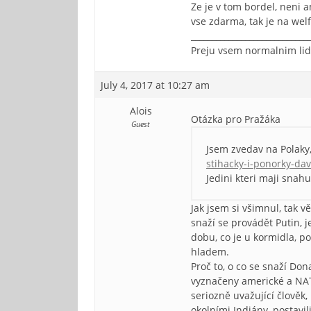
Ze je v tom bordel, neni a
vse zdarma, tak je na welf
____________________________
Preju vsem normalnim lid
July 4, 2017 at 10:27 am
Alois
Otázka pro Pražáka
Guest
Jsem zvedav na Polaky
stihacky-i-ponorky-da
Jedini kteri maji snah
Jak jsem si všimnul, tak v
snaží se provádět Putin, j
dobu, co je u kormidla, po
hladem.
Proč to, o co se snaží Do
vyznačeny americké a NAT
seriozně uvažující člověk,
okolními Indiány, postavil