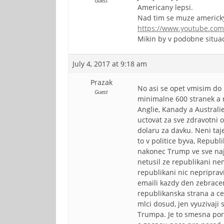
Guest
Americany lepsi.
Nad tim se muze americky
https://www.youtube.co
Mikin by v podobne situac
July 4, 2017 at 9:18 am
Prazak
No asi se opet vmisim do
Guest
minimalne 600 stranek a n
Anglie, Kanady a Australi
uctovat za sve zdravotni 
dolaru za davku. Neni taj
to v politice byva, Republ
nakonec Trump ve sve naji
netusil ze republikani ne
republikani nic nepriprav
emaili kazdy den zebracenk
republikanska strana a ce
mlci dosud, jen vyuzivaji
Trumpa. Je to smesna por