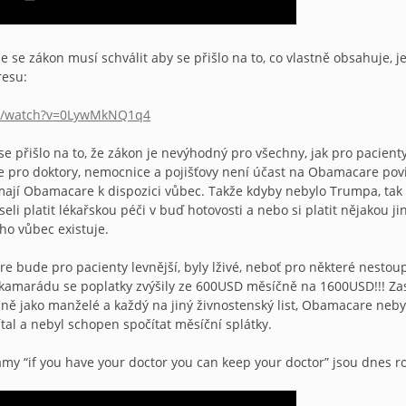
že se zákon musí schválit aby se přišlo na to, co vlastně obsahuje, 
resu:
om/watch?v=0LywMkNQ1q4
e přišlo na to, že zákon je nevýhodný pro všechny, jak pro pacient
že pro doktory, nemocnice a pojišťovy není účast na Obamacare pov
jí Obamacare k dispozici vůbec. Takže kdyby nebylo Trumpa, tak b
li platit lékařskou péči v buď hotovosti a nebo si platit nějakou
o vůbec existuje.
e bude pro pacienty levnější, byly lživé, neboť pro některé nestoupl
arádu se poplatky zvýšily ze 600USD měsíčně na 1600USD!!! Zase pro
čně jako manželé a každý na jiný živnostenský list, Obamacare nebyl
al a nebyl schopen spočítat měsíční splátky.
my “if you have your doctor you can keep your doctor” jsou dnes r