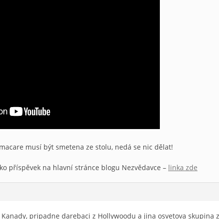
macare musí být smetena ze stolu, nedá se nic dělat!
ako příspěvek na hlavní stránce blogu Nezvědavce –
linka zde
z Kanady, pripadne darebaci z Hollywoodu a jina osvetova skupina ze