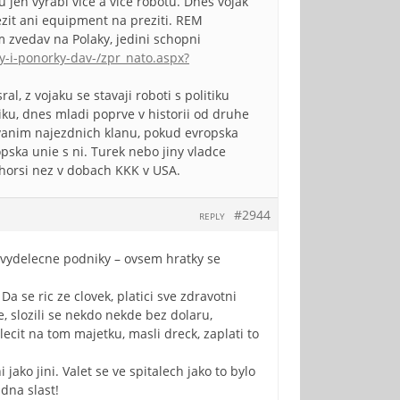
 jen vyrabi vice a vice robotu. Dnes vojak
ezit ani equipment na preziti. REM
m zvedav na Polaky, jedini schopni
ky-i-ponorky-dav-/zpr_nato.aspx?
al, z vojaku se stavaji roboti s politiku
ku, dnes mladi poprve v historii od druhe
hovanim najezdnich klanu, pokud evropska
pska unie s ni. Turek nebo jiny vladce
horsi nez v dobach KKK v USA.
#2944
REPLY
u vydelecne podniky – ovsem hratky se
a se ric ze clovek, platici sve zdravotni
, slozili se nekdo nekde bez dolaru,
ecit na tom majetku, masli dreck, zaplati to
ako jini. Valet se ve spitalech jako to bylo
dna slast!