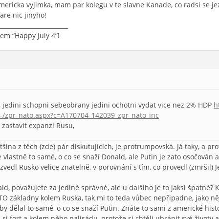
mericka vyjimka, mam par kolegu v te slavne Kanade, co radsi se jezd
are nic jinyho!
________________________
em “Happy July 4”!
, jedini schopni sebeobrany jedini ochotni vydat vice nez 2% HDP
h
v-/zpr_nato.aspx?c=A170704_142039_zpr_nato_inc
u zastavit expanzi Rusu,
ětšina z těch (zde) pár diskutujících, je protrumpovská. Já taky, a pr
e vlastně to samé, o co se snaží Donald, ale Putin je zato osočován 
zvedl Rusko velice znatelně, v porovnání s tím, co provedl (zmršil) Je
nald, považujete za jediné správné, ale u dalšího je to jaksi špatné
O základny kolem Ruska, tak mi to teda vůbec nepřipadne, jako něj
 by dělal to samé, o co se snaží Putin. Znáte to sami z americké his
i si fort a kolem něho palisádu, protože si chtěli ubránit své životy