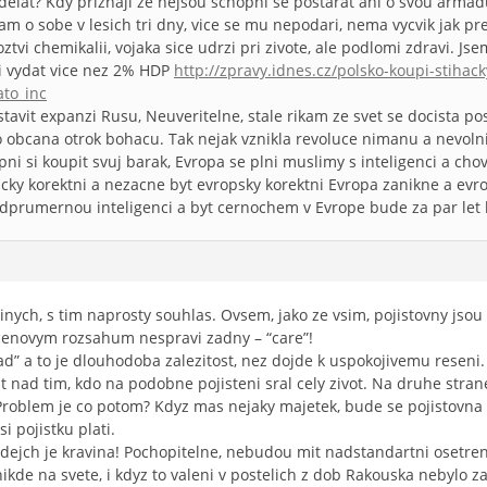
elat? Kdy priznaji ze nejsou schopni se postarat ani o svou armadu
m o sobe v lesich tri dny, vice se mu nepodari, nema vycvik jak pr
vi chemikalii, vojaka sice udrzi pri zivote, ale podlomi zdravi. Jse
i vydat vice nez 2% HDP
http://zpravy.idnes.cz/polsko-koupi-stihac
to_inc
stavit expanzi Rusu, Neuveritelne, stale rikam ze svet se docista posr
 obcana otrok bohacu. Tak nejak vznikla revoluce nimanu a nevolni
pni si koupit svuj barak, Evropa se plni muslimy s inteligenci a c
icky korektni a nezacne byt evropsky korektni Evropa zanikne a evro
prumernou inteligenci a byt cernochem v Evrope bude za par let 
nych, s tim naprosty souhlas. Ovsem, jako ze vsim, pojistovny jso
cenovym rozsahum nespravi zadny – “care”!
pad” a to je dlouhodoba zalezitost, nez dojde k uspokojivemu reseni. D
t nad tim, kdo na podobne pojisteni sral cely zivot. Na druhe strane
 Problem je co potom? Kdyz mas nejaky majetek, bude se pojistovna l
si pojistku plati.
ejch je kravina! Pochopitelne, nebudou mit nadstandartni osetreni j
ikde na svete, i kdyz to valeni v postelich z dob Rakouska nebylo za