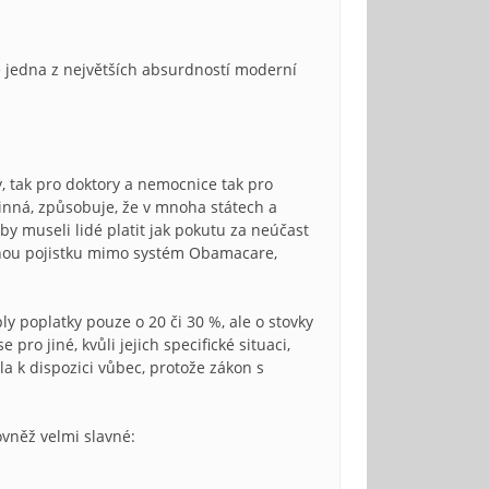
je jedna z největších absurdností moderní
y, tak pro doktory a nemocnice tak pro
inná, způsobuje, že v mnoha státech a
y museli lidé platit jak pokutu za neúčast
 jinou pojistku mimo systém Obamacare,
y poplatky pouze o 20 či 30 %, ale o stovky
 jiné, kvůli jejich specifické situaci,
a k dispozici vůbec, protože zákon s
ovněž velmi slavné: