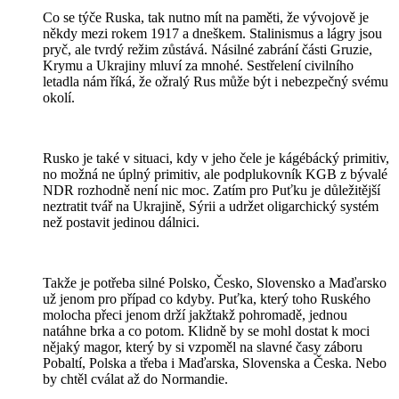
Co se týče Ruska, tak nutno mít na paměti, že vývojově je
někdy mezi rokem 1917 a dneškem. Stalinismus a lágry jsou
pryč, ale tvrdý režim zůstává. Násilné zabrání části Gruzie,
Krymu a Ukrajiny mluví za mnohé. Sestřelení civilního
letadla nám říká, že ožralý Rus může být i nebezpečný svému
okolí.
Rusko je také v situaci, kdy v jeho čele je kágébácký primitiv,
no možná ne úplný primitiv, ale podplukovník KGB z bývalé
NDR rozhodně není nic moc. Zatím pro Puťku je důležitější
neztratit tvář na Ukrajině, Sýrii a udržet oligarchický systém
než postavit jedinou dálnici.
Takže je potřeba silné Polsko, Česko, Slovensko a Maďarsko
už jenom pro případ co kdyby. Puťka, který toho Ruského
molocha přeci jenom drží jakžtakž pohromadě, jednou
natáhne brka a co potom. Klidně by se mohl dostat k moci
nějaký magor, který by si vzpoměl na slavné časy záboru
Pobaltí, Polska a třeba i Maďarska, Slovenska a Česka. Nebo
by chtěl cválat až do Normandie.