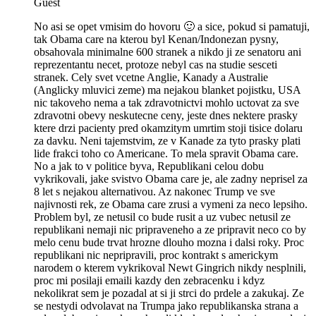
Guest
No asi se opet vmisim do hovoru 🙂 a sice, pokud si pamatuji,
tak Obama care na kterou byl Kenan/Indonezan pysny,
obsahovala minimalne 600 stranek a nikdo ji ze senatoru ani
reprezentantu necet, protoze nebyl cas na studie sesceti
stranek. Cely svet vcetne Anglie, Kanady a Australie
(Anglicky mluvici zeme) ma nejakou blanket pojistku, USA
nic takoveho nema a tak zdravotnictvi mohlo uctovat za sve
zdravotni obevy neskutecne ceny, jeste dnes nektere prasky
ktere drzi pacienty pred okamzitym umrtim stoji tisice dolaru
za davku. Neni tajemstvim, ze v Kanade za tyto prasky plati
lide frakci toho co Americane. To mela spravit Obama care.
No a jak to v politice byva, Republikani celou dobu
vykrikovali, jake svistvo Obama care je, ale zadny neprisel za
8 let s nejakou alternativou. Az nakonec Trump ve sve
najivnosti rek, ze Obama care zrusi a vymeni za neco lepsiho.
Problem byl, ze netusil co bude rusit a uz vubec netusil ze
republikani nemaji nic pripraveneho a ze pripravit neco co by
melo cenu bude trvat hrozne dlouho mozna i dalsi roky. Proc
republikani nic nepripravili, proc kontrakt s americkym
narodem o kterem vykrikoval Newt Gingrich nikdy nesplnili,
proc mi posilaji emaili kazdy den zebracenku i kdyz
nekolikrat sem je pozadal at si ji strci do prdele a zakukaj. Ze
se nestydi odvolavat na Trumpa jako republikanska strana a