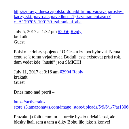
http://zpravy.idnes.cz/polsko-donald-trump-varsava-jaroslav-
kaczy-ski-pravo-a-spravedlnost-1j0-/zahranicni.aspx?
c=A170705_100139_zahranicni_aha
July 5, 2017 at 1:32 pm
#2956
Reply
krakatit
Guest
Polsko je dobry spojenec! O Cesku lze pochybovat. Nema
cenu se k tomu vyjadrovat. Buduli jeste existovat pristi rok,
dam vedet kde “husiti” jsou SMICH!
July 11, 2017 at 9:16 am
#2994
Reply
krakatit
Guest
Dnes rano nad prerii –
https://activerain-
store.s3.amazonaws.com/image_store/uploads/5/9/6/1/7/ar130
Prazaku ja fotit neumim … urcite bys to udelal lepsi, ale
blesky litali sem a tam a diky Bohu lilo jako z konve!