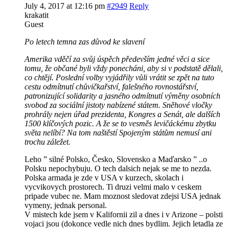
July 4, 2017 at 12:16 pm
#2949
Reply
krakatit
Guest
Po letech temna zas důvod ke slavení
Amerika vděčí za svůj úspěch především jedné věci a sice
tomu, že občané byli vždy ponecháni, aby si v podstatě dělali,
co chtějí. Poslední volby vyjádřily vůli vrátit se zpět na tuto
cestu odmítnutí chůvičkařství, falešného rovnostářství,
patronizující solidarity a jasného odmítnutí výměny osobních
svobod za sociální jistoty nabízené státem. Sněhové vločky
prohrály nejen úřad prezidenta, Kongres a Senát, ale dalších
1500 klíčových pozic. A že se to vesměs levičáckému zbytku
světa nelíbí? Na tom naštěstí Spojeným státům nemusí ani
trochu záležet.
Leho ” silné Polsko, Česko, Slovensko a Maďarsko ” ..o
Polsku nepochybuju. O tech dalsich nejak se me to nezda.
Polska armada je zde v USA v kurzech, skolach i
vycvikovych prostorech. Ti druzi velmi malo v ceskem
pripade vubec ne. Mam moznost sledovat zdejsi USA jednak
vymeny, jednak personal.
V mistech kde jsem v Kalifornii zil a dnes i v Arizone – polsti
vojaci jsou (dokonce vedle nich dnes bydlim. Jejich letadla ze