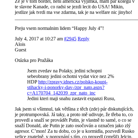
Ze je v tom bordel, neni americka vyjimka, mam par kolegu v
te slavne Kanade, co radsi se jezdi lecit do USA! Mikin,
jestlize jak tvrdi ma vse zdarma, tak je na welfare nic jinyho!
__________________________________________________
Preju vsem normalnim lidem “Happy July 4”!
July 4, 2017 at 10:27 am
#2945
Reply
Alois
Guest
Otázka pro Pražáka
Jsem zvedav na Polaky, jedini schopni
sebeobrany jedini ochotni vydat vice nez 2%
HDP
http://zpravy.idnes.cz/polsko-koupi-
stihacky-i-ponorky-dav-/zpr_nato.aspx?
c=A170704_142039_zpr_nato_inc
Jedini kteri maji snahu zastavit expanzi Rusu,
Jak jsem si všimnul, tak většina z těch (zde) pár diskutujících,
je protrumpovská. Já taky, a proto mě udivuje, že třeba to, co
provedl a snaží se provádět Putin, je vlastně to samé, o co se
snaží Donald, ale Putin je zato osočován a označen jako zlý
agresor. C’mon! Za tu dobu, co je u kormidla, pozvedl Rusko
velice znatelně, v porovnání s tím, co provedl (zmršil) Jelcin,