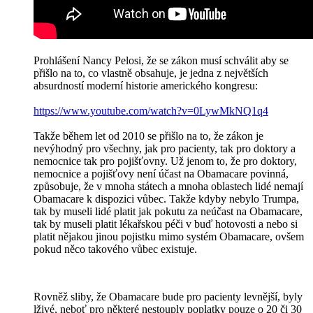
Prohlášení Nancy Pelosi, že se zákon musí schválit aby se
přišlo na to, co vlastně obsahuje, je jedna z největších
absurdností moderní historie amerického kongresu:
https://www.youtube.com/watch?v=0LywMkNQ1q4
Takže během let od 2010 se přišlo na to, že zákon je
nevýhodný pro všechny, jak pro pacienty, tak pro doktory a
nemocnice tak pro pojišťovny. Už jenom to, že pro doktory,
nemocnice a pojišťovy není účast na Obamacare povinná,
způsobuje, že v mnoha státech a mnoha oblastech lidé nemají
Obamacare k dispozici vůbec. Takže kdyby nebylo Trumpa,
tak by museli lidé platit jak pokutu za neúčast na Obamacare,
tak by museli platit lékařskou péči v buď hotovosti a nebo si
platit nějakou jinou pojistku mimo systém Obamacare, ovšem
pokud něco takového vůbec existuje.
Rovněž sliby, že Obamacare bude pro pacienty levnější, byly
lživé, neboť pro některé nestouply poplatky pouze o 20 či 30