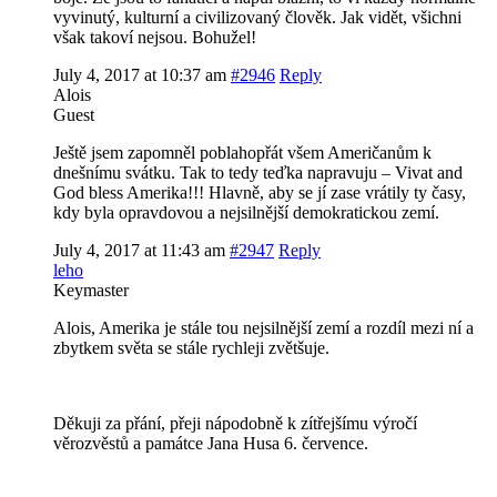
vyvinutý, kulturní a civilizovaný člověk. Jak vidět, všichni
však takoví nejsou. Bohužel!
July 4, 2017 at 10:37 am
#2946
Reply
Alois
Guest
Ještě jsem zapomněl poblahopřát všem Američanům k
dnešnímu svátku. Tak to tedy teďka napravuju – Vivat and
God bless Amerika!!! Hlavně, aby se jí zase vrátily ty časy,
kdy byla opravdovou a nejsilnější demokratickou zemí.
July 4, 2017 at 11:43 am
#2947
Reply
leho
Keymaster
Alois, Amerika je stále tou nejsilnější zemí a rozdíl mezi ní a
zbytkem světa se stále rychleji zvětšuje.
Děkuji za přání, přeji nápodobně k zítřejšímu výročí
věrozvěstů a památce Jana Husa 6. července.