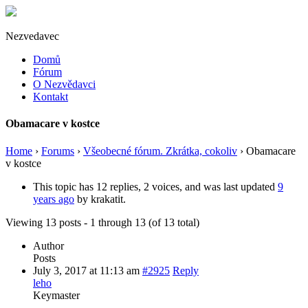
Nezvedavec
Domů
Fórum
O Nezvědavci
Kontakt
Obamacare v kostce
Home
›
Forums
›
Všeobecné fórum. Zkrátka, cokoliv
›
Obamacare
v kostce
This topic has 12 replies, 2 voices, and was last updated
9
years ago
by
krakatit
.
Viewing 13 posts - 1 through 13 (of 13 total)
Author
Posts
July 3, 2017 at 11:13 am
#2925
Reply
leho
Keymaster