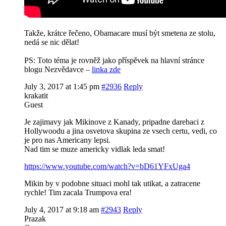
Takže, krátce řečeno, Obamacare musí být smetena ze stolu,
nedá se nic dělat!
PS: Toto téma je rovněž jako příspěvek na hlavní stránce
blogu Nezvědavce –
linka zde
July 3, 2017 at 1:45 pm
#2936
Reply
krakatit
Guest
Je zajimavy jak Mikinove z Kanady, pripadne darebaci z
Hollywoodu a jina osvetova skupina ze vsech certu, vedi, co
je pro nas Americany lepsi.
Nad tim se muze americky vidlak leda smat!
https://www.youtube.com/watch?v=bD61YFxUga4
Mikin by v podobne situaci mohl tak utikat, a zatracene
rychle! Tim zacala Trumpova era!
July 4, 2017 at 9:18 am
#2943
Reply
Prazak