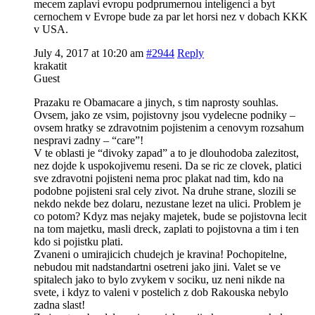
mecem zaplavi evropu podprumernou inteligenci a byt
cernochem v Evrope bude za par let horsi nez v dobach KKK
v USA.
July 4, 2017 at 10:20 am
#2944
Reply
krakatit
Guest
Prazaku re Obamacare a jinych, s tim naprosty souhlas.
Ovsem, jako ze vsim, pojistovny jsou vydelecne podniky –
ovsem hratky se zdravotnim pojistenim a cenovym rozsahum
nespravi zadny – “care”!
V te oblasti je “divoky zapad” a to je dlouhodoba zalezitost,
nez dojde k uspokojivemu reseni. Da se ric ze clovek, platici
sve zdravotni pojisteni nema proc plakat nad tim, kdo na
podobne pojisteni sral cely zivot. Na druhe strane, slozili se
nekdo nekde bez dolaru, nezustane lezet na ulici. Problem je
co potom? Kdyz mas nejaky majetek, bude se pojistovna lecit
na tom majetku, masli dreck, zaplati to pojistovna a tim i ten
kdo si pojistku plati.
Zvaneni o umirajicich chudejch je kravina! Pochopitelne,
nebudou mit nadstandartni osetreni jako jini. Valet se ve
spitalech jako to bylo zvykem v sociku, uz neni nikde na
svete, i kdyz to valeni v postelich z dob Rakouska nebylo
zadna slast!