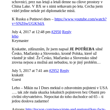
schovnici, prez nas letaji a letali denne na cilove prostory v
China Lake. V BX se s nimi setkavam po leta. Cecha jsem
videl jedine nekde pri diplomaticke misii.
K Rusku a Putinovi dnes –
https://www.youtube.com/watch?
v=SNZ6wUGKSdA
July 4, 2017 at 12:48 pm
#2950
Reply
leho
Keymaster
Krakatite, zdůrazním, že jsem napsal
JE POTŘEBA
silné
Česko, Maďarsko a Slovensko, kromě Polska, které už
vlastně je silné. Že Česko, Maďarsko a Slovensko silné
zrovna nejsou a možná ani nebudou, to je jiný problém…
July 5, 2017 at 7:41 am
#2952
Reply
krakatit
Guest
Leho – Mikin na I Dnes mektal o zdravotnim pojisteni v USA
…. tak zde mala ukazka lokalnich pojistoven bez Obami pro
civilni obyvatelstvo. Nepocitat do toho duchodce od 65 – ti
jedou doslova zadarmo!
Arizony
http://tucson.com/news/state-and-regional/key-facts-