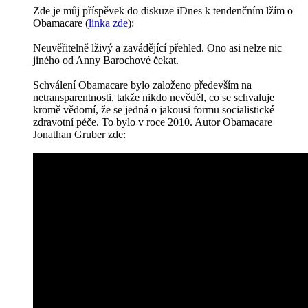
Zde je můj příspěvek do diskuze iDnes k tendenčním lžím o
Obamacare (
linka zde
):
Neuvěřitelně lživý a zavádějící přehled. Ono asi nelze nic
jiného od Anny Barochové čekat.
Schválení Obamacare bylo založeno především na
netransparentnosti, takže nikdo nevěděl, co se schvaluje
kromě vědomí, že se jedná o jakousi formu socialistické
zdravotní péče. To bylo v roce 2010. Autor Obamacare
Jonathan Gruber zde: