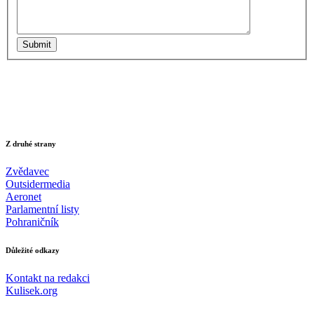
Submit
Z druhé strany
Zvědavec
Outsidermedia
Aeronet
Parlamentní listy
Pohraničník
Důležité odkazy
Kontakt na redakci
Kulisek.org