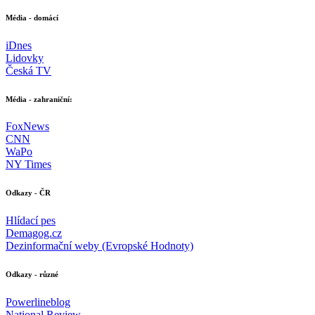
Média - domácí
iDnes
Lidovky
Česká TV
Média - zahraniční:
FoxNews
CNN
WaPo
NY Times
Odkazy - ČR
Hlídací pes
Demagog.cz
Dezinformační weby (Evropské Hodnoty)
Odkazy - různé
Powerlineblog
National Review