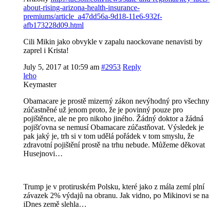
about-rising-arizona-health-insurance-
premiums/article_a47dd56a-9d18-11e6-932f-
afb173228d09.html
Cili Mikin jako obvykle v zapalu naockovane nenavisti by
zaprel i Krista!
July 5, 2017 at 10:59 am
#2953
Reply
leho
Keymaster
Obamacare je prostě mizerný zákon nevýhodný pro všechny
zúčastněné už jenom proto, že je povinný pouze pro
pojištěnce, ale ne pro nikoho jiného. Žádný doktor a žádná
pojišťovna se nemusí Obamacare zúčastňovat. Výsledek je
pak jaký je, trh si v tom udělá pořádek v tom smyslu, že
zdravotní pojištění prostě na trhu nebude. Můžeme děkovat
Husejnovi…
Trump je v protiruském Polsku, které jako z mála zemí plní
závazek 2% výdajů na obranu. Jak vidno, po Mikinovi se na
iDnes země slehla…