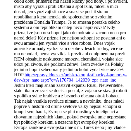
celou dobu primarek mu hazeli klacky pod nohy, i po zvoleni,
misto aby vyrazili proti Obama a spol lzim, mlceli a mlci
dosud, jen vyuzivaji situace a snazi se posilit stranu
republikanu ktera nemela nic spolecneho se zvolenim
prezidenta Donalda Trumpa. Je to smesna porazka celeho
systemu a oni republikani chteji neco napravovat? Kdy
priznaji ze jsou neschopni jako demokrate a zacnou neco pro
narod delat? Kdy priznaji ze nejsou schopni se postarat ani o
svou armadu jen vyrabi vice a vice robotu. Dnes vojak
americke armady vydrzi sam o sobe v lesich tri dny, vice se
mu nepodari, nema vycvik jak prezit ani equipment na preziti.
REM obsahuje neskutecne mnoztvi chemikalii, vojaka sice
udrzi pri zivote, ale podlomi zdravi. Jsem zvedav na Polaky,
jedini schopni sebeobrany jedini ochotni vydat vice nez 2%
HDP
http://zpravy.idnes.cz/polsko-koupi-stihacky-i-ponorky-
dav-/zpr_nato.aspx?c=A170704_142039_zpr_nato_inc
Jedini kteri maji snahu zastavit expanzi Rusu, Neuveritelne,
stale rikam ze svet se docista posral, z vojaku se stavaji roboti
s politiku svine hrabive a z bezneho obcana otrok bohacu.
Tak nejak vznikla revoluce nimanu a nevolniku, dnes mladi
poprve v historii od druhe svetove valky nejsou schopni si
koupit svuj barak, Evropa se plni muslimy s inteligenci a
chovanim najezdnich klanu, pokud evropska unie neprestane
byt politicky korektni a nezacne byt evropsky korektni
Evropa zanikne a evropska unie s ni. Turek nebo jiny vladce