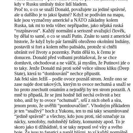
kdy v Rusku umíraly tisíce lidí hladem.
Proč to, o co se snaží Donald, považujete za jediné správné,
ale u dalšího je to jaksi špatné? Když se podívám na mapu,
kde jsou vyznačeny americké a NATO základny kolem
Ruska, tak mi to teda vůbec nepřipadne, jako nějaká ruská
“rozpínavost”. Každý normální a seriozně uvažující člověk,
by dělal to samé, o co se snaží Putin. Znáte to sami z americké
historie, že když bylo pár farmářů ohroženo okolními Indiány,
postavili si fort a kolem něho palisádu, protože si chtěli
ubránit své životy a pozemky. Putin dělá to, k čemu je
donucen. Donald před volbami prohlašoval, že se chce
domluvit, obchodovat a ne válčit, já myslím, že Putinovi jde o
to taky. Jenže Donald má proti sobě velice silnou kliku (Deep
State), která to “domlouvání” nechce připustit.
Jak řekl sám Ježíš – podle ovoce poznáš strom. Jenže ono se
zase najde dost takových, kterým to ovoce nechutná a snaží se
ho proto znechutit ostatním a nejraději by ten strom porazili. A
mně to připadá, že se jimi hodně lidí nechá ovlivnit a bez
toho, aniž by to ovoce “ochutnali”, srší z nich oheň a síra,
jenom proto, že uvěřili “pomlouvačům”. Vhodným příkladem
je ten “snaživý” hoch z Yukonu, ten to má taky sesumírované
“jedině správně” a všechny, kdo jsou proti, rád označuje za
nácky, xenofoby, rudohnědý fašisty, komunisty apod. To je
skoro jako ti džihádisté, ti se taky nepustí své víry a svého
boje. Že jsou to fanatici a napůl blázni, to ví každý normálně