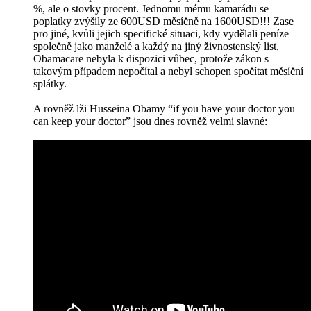
%, ale o stovky procent. Jednomu mému kamarádu se
poplatky zvýšily ze 600USD měsíčně na 1600USD!!! Zase
pro jiné, kvůli jejich specifické situaci, kdy vydělali peníze
společně jako manželé a každý na jiný živnostenský list,
Obamacare nebyla k dispozici vůbec, protože zákon s
takovým případem nepočítal a nebyl schopen spočítat měsíční
splátky.
A rovněž lži Husseina Obamy “if you have your doctor you
can keep your doctor” jsou dnes rovněž velmi slavné: