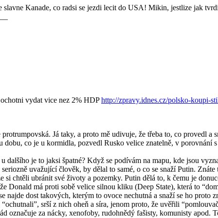
slavne Kanade, co radsi se jezdi lecit do USA! Mikin, jestlize jak tvrd
__
ni ochotni vydat vice nez 2% HDP
http://zpravy.idnes.cz/polsko-koupi-s
je protrumpovská. Já taky, a proto mě udivuje, že třeba to, co provedl a 
 dobu, co je u kormidla, pozvedl Rusko velice znatelně, v porovnání s t
ale u dalšího je to jaksi špatné? Když se podívám na mapu, kde jsou v
eriozně uvažující člověk, by dělal to samé, o co se snaží Putin. Znáte
ože si chtěli ubránit své životy a pozemky. Putin dělá to, k čemu je don
nže Donald má proti sobě velice silnou kliku (Deep State), která to “do
e najde dost takových, kterým to ovoce nechutná a snaží se ho proto zne
oce “ochutnali”, srší z nich oheň a síra, jenom proto, že uvěřili “poml
ád označuje za nácky, xenofoby, rudohnědý fašisty, komunisty apod. To je