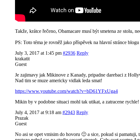
Takže, krátce řečeno, Obamacare musí být smetena ze stolu, ned
PS: Toto téma je rovněž jako příspěvek na hlavní stránce blo
July 3, 2017 at 1:45 pm
#2936
Reply
krakatit
Guest
Je zajimavy jak Mikinove z Kanady, pripadne darebaci z Hollyw
Nad tim se muze americky vidlak leda smat!
https://www.youtube.com/watch?v=bD61YFxUga4
Mikin by v podobne situaci mohl tak utikat, a zatracene rychle
July 4, 2017 at 9:18 am
#2943
Reply
Prazak
Guest
No asi se opet vmisim do hovoru 🙂 a sice, pokud si pamatuji,
protoze nebyl cas na studie sesceti stranek. Cely svet vcetne 