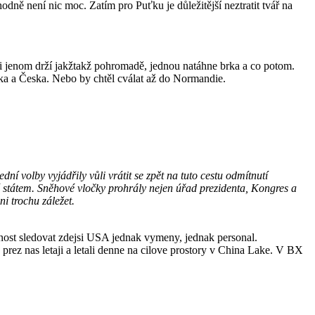
ně není nic moc. Zatím pro Puťku je důležitější neztratit tvář na
i jenom drží jakžtakž pohromadě, jednou natáhne brka a co potom.
ska a Česka. Nebo by chtěl cválat až do Normandie.
ní volby vyjádřily vůli vrátit se zpět na tuto cestu odmítnutí
né státem. Sněhové vločky prohrály nejen úřad prezidenta, Kongres a
i trochu záležet.
ost sledovat zdejsi USA jednak vymeny, jednak personal.
, prez nas letaji a letali denne na cilove prostory v China Lake. V BX