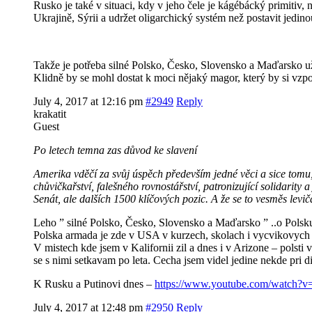
Rusko je také v situaci, kdy v jeho čele je kágébácký primitiv
Ukrajině, Sýrii a udržet oligarchický systém než postavit jedino
Takže je potřeba silné Polsko, Česko, Slovensko a Maďarsko u
Klidně by se mohl dostat k moci nějaký magor, který by si vzp
July 4, 2017 at 12:16 pm
#2949
Reply
krakatit
Guest
Po letech temna zas důvod ke slavení
Amerika vděčí za svůj úspěch především jedné věci a sice tomu, ž
chůvičkařství, falešného rovnostářství, patronizující solidarit
Senát, ale dalších 1500 klíčových pozic. A že se to vesměs lev
Leho ” silné Polsko, Česko, Slovensko a Maďarsko ” ..o Polsku
Polska armada je zde v USA v kurzech, skolach i vycvikovych
V mistech kde jsem v Kalifornii zil a dnes i v Arizone – polsti 
se s nimi setkavam po leta. Cecha jsem videl jedine nekde pri d
K Rusku a Putinovi dnes –
https://www.youtube.com/watc
July 4, 2017 at 12:48 pm
#2950
Reply