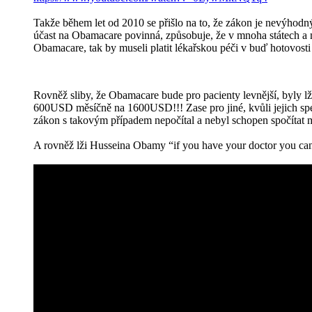
Takže během let od 2010 se přišlo na to, že zákon je nevýhodný
účast na Obamacare povinná, způsobuje, že v mnoha státech a m
Obamacare, tak by museli platit lékařskou péči v buď hotovost
Rovněž sliby, že Obamacare bude pro pacienty levnější, byly l
600USD měsíčně na 1600USD!!! Zase pro jiné, kvůli jejich speci
zákon s takovým případem nepočítal a nebyl schopen spočítat m
A rovněž lži Husseina Obamy “if you have your doctor you can