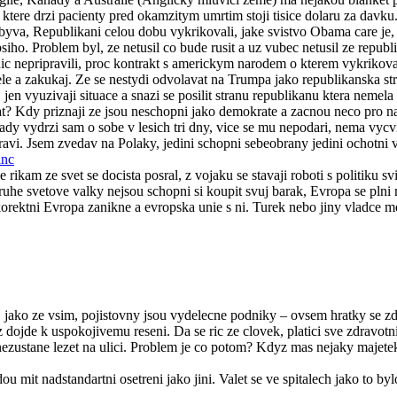
ktere drzi pacienty pred okamzitym umrtim stoji tisice dolaru za davku.
byva, Republikani celou dobu vykrikovali, jake svistvo Obama care je, 
siho. Problem byl, ze netusil co bude rusit a uz vubec netusil ze repub
nic nepripravili, proc kontrakt s americkym narodem o kterem vykrikova
rdele a zakukaj. Ze se nestydi odvolavat na Trumpa jako republikanska s
, jen vyuzivaji situace a snazi se posilit stranu republikanu ktera nem
t? Kdy priznaji ze jsou neschopni jako demokrate a zacnou neco pro nar
ady vydrzi sam o sobe v lesich tri dny, vice se mu nepodari, nema vycv
zdravi. Jsem zvedav na Polaky, jedini schopni sebeobrany jedini ochot
inc
le rikam ze svet se docista posral, z vojaku se stavaji roboti s politiku
ruhe svetove valky nejsou schopni si koupit svuj barak, Evropa se pln
 korektni Evropa zanikne a evropska unie s ni. Turek nebo jiny vladce
, jako ze vsim, pojistovny jsou vydelecne podniky – ovsem hratky se 
z dojde k uspokojivemu reseni. Da se ric ze clovek, platici sve zdravotn
 nezustane lezet na ulici. Problem je co potom? Kdyz mas nejaky majetek,
 mit nadstandartni osetreni jako jini. Valet se ve spitalech jako to by