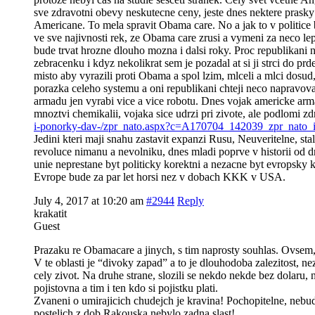
sve zdravotni obevy neskutecne ceny, jeste dnes nektere prasky 
Americane. To mela spravit Obama care. No a jak to v politice 
ve sve najivnosti rek, ze Obama care zrusi a vymeni za neco lep
bude trvat hrozne dlouho mozna i dalsi roky. Proc republikani 
zebracenku i kdyz nekolikrat sem je pozadal at si ji strci do p
misto aby vyrazili proti Obama a spol lzim, mlceli a mlci dosud
porazka celeho systemu a oni republikani chteji neco napravova
armadu jen vyrabi vice a vice robotu. Dnes vojak americke arm
mnoztvi chemikalii, vojaka sice udrzi pri zivote, ale podlomi 
i-ponorky-dav-/zpr_nato.aspx?c=A170704_142039_zpr_nato_
Jedini kteri maji snahu zastavit expanzi Rusu, Neuveritelne, sta
revoluce nimanu a nevolniku, dnes mladi poprve v historii od d
unie neprestane byt politicky korektni a nezacne byt evropsky
Evrope bude za par let horsi nez v dobach KKK v USA.
July 4, 2017 at 10:20 am
#2944
Reply
krakatit
Guest
Prazaku re Obamacare a jinych, s tim naprosty souhlas. Ovsem
V te oblasti je “divoky zapad” a to je dlouhodoba zalezitost, ne
cely zivot. Na druhe strane, slozili se nekdo nekde bez dolaru,
pojistovna a tim i ten kdo si pojistku plati.
Zvaneni o umirajicich chudejch je kravina! Pochopitelne, nebudou
postelich z dob Rakouska nebylo zadna slast!