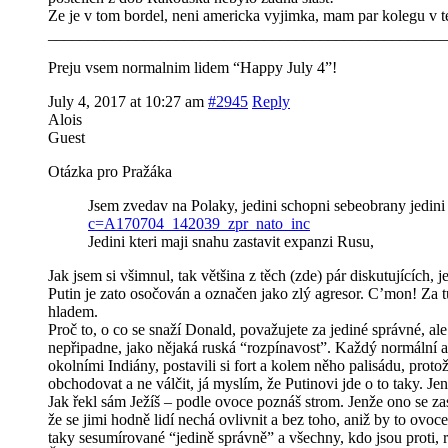
Ze je v tom bordel, neni americka vyjimka, mam par kolegu v te 
__________________________________________________
Preju vsem normalnim lidem “Happy July 4”!
July 4, 2017 at 10:27 am
#2945
Reply
Alois
Guest
Otázka pro Pražáka
Jsem zvedav na Polaky, jedini schopni sebeobrany jedi
c=A170704_142039_zpr_nato_inc
Jedini kteri maji snahu zastavit expanzi Rusu,
Jak jsem si všimnul, tak většina z těch (zde) pár diskutujících, 
Putin je zato osočován a označen jako zlý agresor. C’mon! Za tu
hladem.
Proč to, o co se snaží Donald, považujete za jediné správné, 
nepřipadne, jako nějaká ruská “rozpínavost”. Každý normální a s
okolními Indiány, postavili si fort a kolem něho palisádu, prot
obchodovat a ne válčit, já myslím, že Putinovi jde o to taky. Je
Jak řekl sám Ježíš – podle ovoce poznáš strom. Jenže ono se zas
že se jimi hodně lidí nechá ovlivnit a bez toho, aniž by to ov
taky sesumírované “jedině správně” a všechny, kdo jsou proti, r