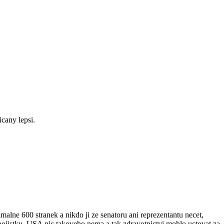
cany lepsi.
lne 600 stranek a nikdo ji ze senatoru ani reprezentantu necet,
 pojistku, USA nic takoveho nema a tak zdravotnictvi mohlo uctovat za