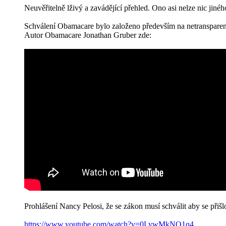
Neuvěřitelně lživý a zavádějící přehled. Ono asi nelze nic jin
Schválení Obamacare bylo založeno především na netransparentno
Autor Obamacare Jonathan Gruber zde:
Prohlášení Nancy Pelosi, že se zákon musí schválit aby se přišl
https://www.youtube.com/watch?v=0LywMkNQ1q4