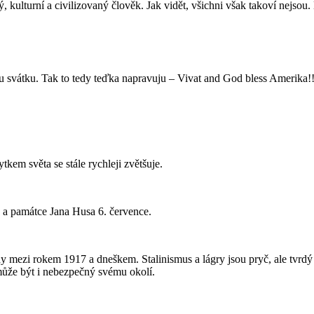
ý, kulturní a civilizovaný člověk. Jak vidět, všichni však takoví nejsou
vátku. Tak to tedy teďka napravuju – Vivat and God bless Amerika!!! H
ytkem světa se stále rychleji zvětšuje.
ů a památce Jana Husa 6. července.
dy mezi rokem 1917 a dneškem. Stalinismus a lágry jsou pryč, ale tvrdý
 může být i nebezpečný svému okolí.