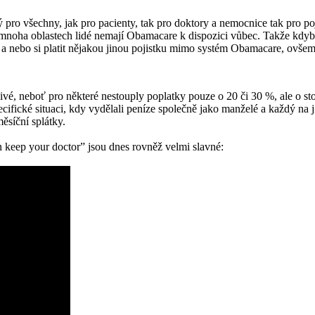
 pro všechny, jak pro pacienty, tak pro doktory a nemocnice tak pro p
noha oblastech lidé nemají Obamacare k dispozici vůbec. Takže kdyby 
i a nebo si platit nějakou jinou pojistku mimo systém Obamacare, ovše
živé, neboť pro některé nestouply poplatky pouze o 20 či 30 %, ale o
fické situaci, kdy vydělali peníze společně jako manželé a každý na j
ěsíční splátky.
 keep your doctor” jsou dnes rovněž velmi slavné: