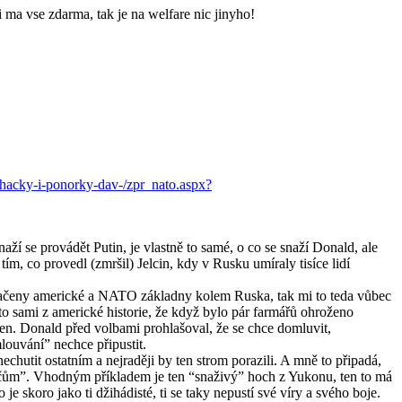
i ma vse zdarma, tak je na welfare nic jinyho!
tihacky-i-ponorky-dav-/zpr_nato.aspx?
snaží se provádět Putin, je vlastně to samé, o co se snaží Donald, ale
ím, co provedl (zmršil) Jelcin, kdy v Rusku umíraly tisíce lidí
yznačeny americké a NATO základny kolem Ruska, tak mi to teda vůbec
 to sami z americké historie, že když bylo pár farmářů ohroženo
ucen. Donald před volbami prohlašoval, že se chce domluvit,
mlouvání” nechce připustit.
chutit ostatním a nejraději by ten strom porazili. A mně to připadá,
ouvačům”. Vhodným příkladem je ten “snaživý” hoch z Yukonu, ten to má
 skoro jako ti džihádisté, ti se taky nepustí své víry a svého boje.