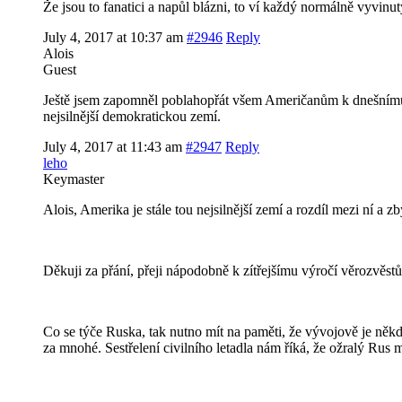
Že jsou to fanatici a napůl blázni, to ví každý normálně vyvinut
July 4, 2017 at 10:37 am
#2946
Reply
Alois
Guest
Ještě jsem zapomněl poblahopřát všem Američanům k dnešnímu s
nejsilnější demokratickou zemí.
July 4, 2017 at 11:43 am
#2947
Reply
leho
Keymaster
Alois, Amerika je stále tou nejsilnější zemí a rozdíl mezi ní a zb
Děkuji za přání, přeji nápodobně k zítřejšímu výročí věrozvěst
Co se týče Ruska, tak nutno mít na paměti, že vývojově je něk
za mnohé. Sestřelení civilního letadla nám říká, že ožralý Rus