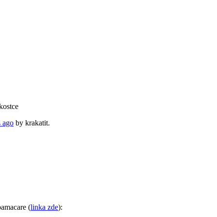
kostce
s ago
by
krakatit
.
bamacare (
linka zde
):