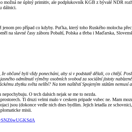
, no možná ne úplný primitiv, ale podplukovník KGB z bývalé NDR rozhod
u dálnici.
ž jenom pro případ co kdyby. Puťka, který toho Ruského molocha přec
oměl na slavné časy záboru Pobaltí, Polska a třeba i Maďarska, Sloven
e občané byli vždy ponecháni, aby si v podstatě dělali, co chtějí. Posled
y a jasného odmítnutí výměny osobních svobod za sociální jistoty nabíze
ičáckému zbytku světa nelíbí? Na tom naštěstí Spojeným státům nemusí an
 nepochybuju. O tech dalsich nejak se me to nezda.
 prostorech. Ti druzi velmi malo v ceskem pripade vubec ne. Mam mozn
vojaci jsou (dokonce vedle nich dnes bydlim. Jejich letadla ze schovnici
iplomaticke misii.
h?v=SNZ6wUGKSdA