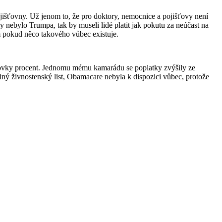
ojišťovny. Už jenom to, že pro doktory, nemocnice a pojišťovy není
nebylo Trumpa, tak by museli lidé platit jak pokutu za neúčast na
m pokud něco takového vůbec existuje.
 stovky procent. Jednomu mému kamarádu se poplatky zvýšily ze
iný živnostenský list, Obamacare nebyla k dispozici vůbec, protože