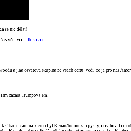
á se nic dělat!
gu Nezvědavce –
linka zde
oodu a jina osvetova skupina ze vsech certu, vedi, co je pro nas Ameri
! Tim zacala Trumpova era!
 tak Obama care na kterou byl Kenan/Indonezan pysny, obsahovala minima
Anglie, Kanady a Australie (Anglicky mluvici zeme) ma nejakou blanket