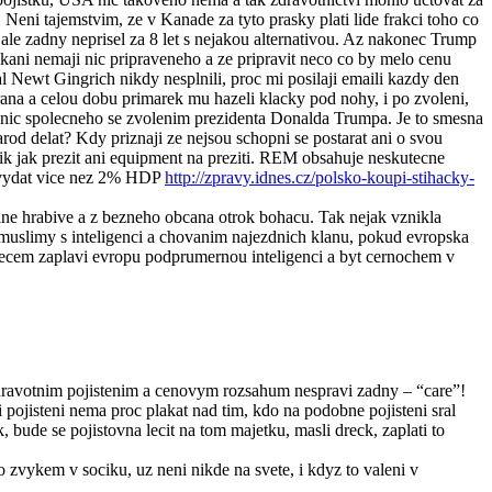
 Neni tajemstvim, ze v Kanade za tyto prasky plati lide frakci toho co
ale zadny neprisel za 8 let s nejakou alternativou. Az nakonec Trump
likani nemaji nic pripraveneho a ze pripravit neco co by melo cenu
l Newt Gingrich nikdy nesplnili, proc mi posilaji emaili kazdy den
trana a celou dobu primarek mu hazeli klacky pod nohy, i po zvoleni,
ela nic spolecneho se zvolenim prezidenta Donalda Trumpa. Je to smesna
od delat? Kdy priznaji ze nejsou schopni se postarat ani o svou
ik jak prezit ani equipment na preziti. REM obsahuje neskutecne
ni vydat vice nez 2% HDP
http://zpravy.idnes.cz/polsko-koupi-stihacky-
 svine hrabive a z bezneho obcana otrok bohacu. Tak nejak vznikla
i muslimy s inteligenci a chovanim najezdnich klanu, pokud evropska
 mecem zaplavi evropu podprumernou inteligenci a byt cernochem v
zdravotnim pojistenim a cenovym rozsahum nespravi zadny – “care”!
i pojisteni nema proc plakat nad tim, kdo na podobne pojisteni sral
 bude se pojistovna lecit na tom majetku, masli dreck, zaplati to
lo zvykem v sociku, uz neni nikde na svete, i kdyz to valeni v