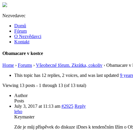
Nezvedavec
Domů
Fórum
O Nezvědavci
Kontakt
Obamacare v kostce
Home
›
Forums
›
Všeobecné fórum. Zkrátka, cokoliv
›
Obamacare v 
This topic has 12 replies, 2 voices, and was last updated
9 year
Viewing 13 posts - 1 through 13 (of 13 total)
Author
Posts
July 3, 2017 at 11:13 am
#2925
Reply
leho
Keymaster
Zde je můj příspěvek do diskuze iDnes k tendenčním lžím o O