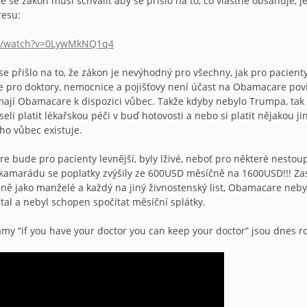
že se zákon musí schválit aby se přišlo na to, co vlastně obsahuje, 
resu:
om/watch?v=0LywMkNQ1q4
e přišlo na to, že zákon je nevýhodný pro všechny, jak pro pacient
že pro doktory, nemocnice a pojišťovy není účast na Obamacare pov
jí Obamacare k dispozici vůbec. Takže kdyby nebylo Trumpa, tak b
li platit lékařskou péči v buď hotovosti a nebo si platit nějakou
o vůbec existuje.
e bude pro pacienty levnější, byly lživé, neboť pro některé nestoupl
arádu se poplatky zvýšily ze 600USD měsíčně na 1600USD!!! Zase pro
čně jako manželé a každý na jiný živnostenský list, Obamacare nebyl
al a nebyl schopen spočítat měsíční splátky.
my “if you have your doctor you can keep your doctor” jsou dnes r