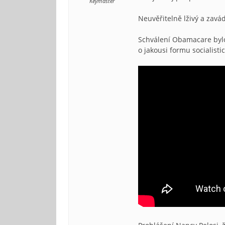
Keymaster
Neuvěřitelně lživý a zavá
Schválení Obamacare bylo
o jakousi formu socialist