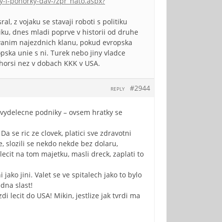
ky-i-ponorky-dav-/zpr_nato.aspx?
al, z vojaku se stavaji roboti s politiku
ku, dnes mladi poprve v historii od druhe
hovanim najezdnich klanu, pokud evropska
pska unie s ni. Turek nebo jiny vladce
horsi nez v dobach KKK v USA.
#2944
REPLY
u vydelecne podniky – ovsem hratky se
a se ric ze clovek, platici sve zdravotni
, slozili se nekdo nekde bez dolaru,
ecit na tom majetku, masli dreck, zaplati to
ako jini. Valet se ve spitalech jako to bylo
dna slast!
i lecit do USA! Mikin, jestlize jak tvrdi ma