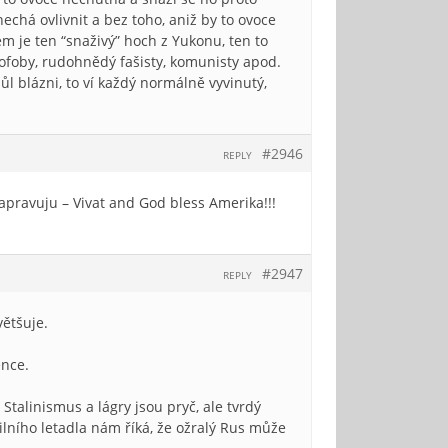
nechá ovlivnit a bez toho, aniž by to ovoce
em je ten “snaživý” hoch z Yukonu, ten to
nofoby, rudohnědý fašisty, komunisty apod.
apůl blázni, to ví každý normálně vyvinutý,
#2946
REPLY
pravuju – Vivat and God bless Amerika!!!
#2947
REPLY
většuje.
ence.
talinismus a lágry jsou pryč, ale tvrdý
ilního letadla nám říká, že ožralý Rus může