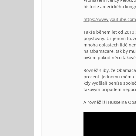
Prohlášení Nancy Pelosi, 
historie amerického kong
https://www.youtube.c
Takže během let od 2010 s
pojišťovny. Už jenom to, 
mnoha oblastech lidé nema
na Obamacare, tak by muse
ovšem pokud něco takovéh
Rovněž sliby, že Obamacar
procent. Jednomu mému kam
kdy vydělali peníze spole
takovým případem nepočít
A rovněž lži Husseina Oba