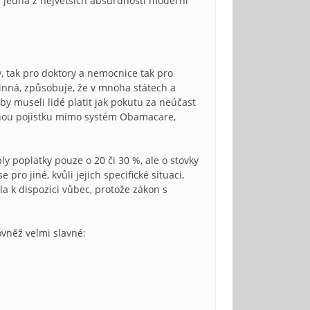
je jedna z největších absurdností moderní
y, tak pro doktory a nemocnice tak pro
inná, způsobuje, že v mnoha státech a
y museli lidé platit jak pokutu za neúčast
 jinou pojistku mimo systém Obamacare,
y poplatky pouze o 20 či 30 %, ale o stovky
 jiné, kvůli jejich specifické situaci,
a k dispozici vůbec, protože zákon s
ovněž velmi slavné: