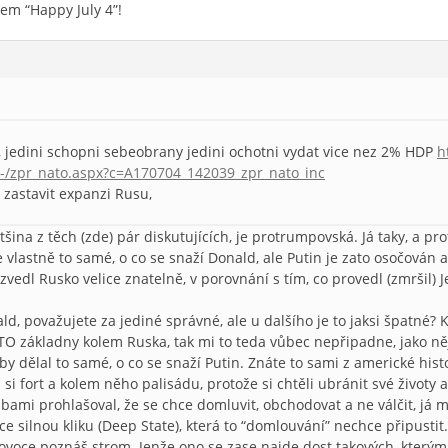
em “Happy July 4”!
, jedini schopni sebeobrany jedini ochotni vydat vice nez 2% HDP
h
v-/zpr_nato.aspx?c=A170704_142039_zpr_nato_inc
u zastavit expanzi Rusu,
ětšina z těch (zde) pár diskutujících, je protrumpovská. Já taky, a pr
e vlastně to samé, o co se snaží Donald, ale Putin je zato osočován 
zvedl Rusko velice znatelně, v porovnání s tím, co provedl (zmršil) Je
nald, považujete za jediné správné, ale u dalšího je to jaksi špatné
O základny kolem Ruska, tak mi to teda vůbec nepřipadne, jako něj
 by dělal to samé, o co se snaží Putin. Znáte to sami z americké his
i si fort a kolem něho palisádu, protože si chtěli ubránit své životy
ami prohlašoval, že se chce domluvit, obchodovat a ne válčit, já mys
e silnou kliku (Deep State), která to “domlouvání” nechce připustit.
e ovoce poznáš strom. Jenže ono se zase najde dost takových, který