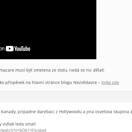
macare musí být smetena ze stolu, nedá se nic dělat!
ako příspěvek na hlavní stránce blogu Nezvědavce –
linka zde
z Kanady, pripadne darebaci z Hollywoodu a jina osvetova skupina ze
 vidlak leda smat!
m/watch?v=bD61YFxUga4