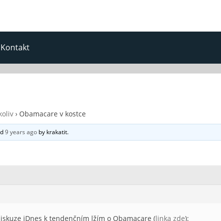
Kontakt
oliv
›
Obamacare v kostce
ed
9 years ago
by
krakatit
.
diskuze iDnes k tendenčním lžím o Obamacare (
linka zde
):