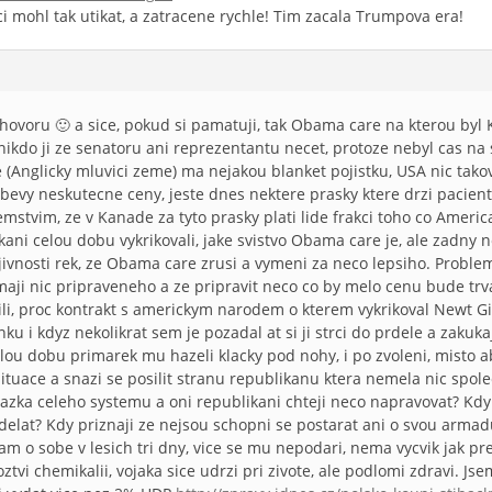
i mohl tak utikat, a zatracene rychle! Tim zacala Trumpova era!
 hovoru 🙂 a sice, pokud si pamatuji, tak Obama care na kterou by
ikdo ji ze senatoru ani reprezentantu necet, protoze nebyl cas na s
e (Anglicky mluvici zeme) ma nejakou blanket pojistku, USA nic tak
obevy neskutecne ceny, jeste dnes nektere prasky ktere drzi pacien
emstvim, ze v Kanade za tyto prasky plati lide frakci toho co Ameri
ikani celou dobu vykrikovali, jake svistvo Obama care je, ale zadny n
vnosti rek, ze Obama care zrusi a vymeni za neco lepsiho. Problem 
maji nic pripraveneho a ze pripravit neco co by melo cenu bude trv
ili, proc kontrakt s americkym narodem o kterem vykrikoval Newt Gin
u i kdyz nekolikrat sem je pozadal at si ji strci do prdele a zakuk
lou dobu primarek mu hazeli klacky pod nohy, i po zvoleni, misto ab
 situace a snazi se posilit stranu republikanu ktera nemela nic sp
azka celeho systemu a oni republikani chteji neco napravovat? Kdy
elat? Kdy priznaji ze nejsou schopni se postarat ani o svou armadu
m o sobe v lesich tri dny, vice se mu nepodari, nema vycvik jak pr
vi chemikalii, vojaka sice udrzi pri zivote, ale podlomi zdravi. Jse