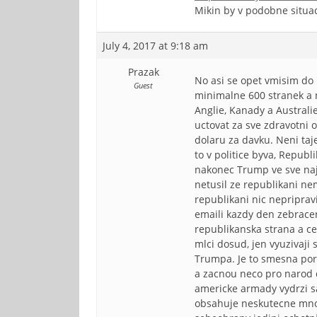
Mikin by v podobne situac
July 4, 2017 at 9:18 am
Prazak
No asi se opet vmisim do
Guest
minimalne 600 stranek a n
Anglie, Kanady a Australi
uctovat za sve zdravotni 
dolaru za davku. Neni taj
to v politice byva, Republ
nakonec Trump ve sve naji
netusil ze republikani ne
republikani nic nepriprav
emaili kazdy den zebracenk
republikanska strana a ce
mlci dosud, jen vyuzivaji
Trumpa. Je to smesna por
a zacnou neco pro narod d
americke armady vydrzi sa
obsahuje neskutecne mnozt