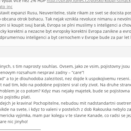
i vydat vice nez 2% HDP
http://zpravy.idnes.cz/polsko-koupi-stihac
to_inc
stavit expanzi Rusu, Neuveritelne, stale rikam ze svet se docista posr
 obcana otrok bohacu. Tak nejak vznikla revoluce nimanu a nevolni
pni si koupit svuj barak, Evropa se plni muslimy s inteligenci a c
icky korektni a nezacne byt evropsky korektni Evropa zanikne a evro
prumernou inteligenci a byt cernochem v Evrope bude za par let 
nych, s tim naprosty souhlas. Ovsem, jako ze vsim, pojistovny jso
cenovym rozsahum nespravi zadny – “care”!
pad” a to je dlouhodoba zalezitost, nez dojde k uspokojivemu reseni. D
t nad tim, kdo na podobne pojisteni sral cely zivot. Na druhe strane
 Problem je co potom? Kdyz mas nejaky majetek, bude se pojistovna l
si pojistku plati.
ejch je kravina! Pochopitelne, nebudou mit nadstandartni osetreni j
ikde na svete, i kdyz to valeni v postelich z dob Rakouska nebylo za
mericka vyjimka, mam par kolegu v te slavne Kanade, co radsi se jezd
are nic jinyho!
________________________