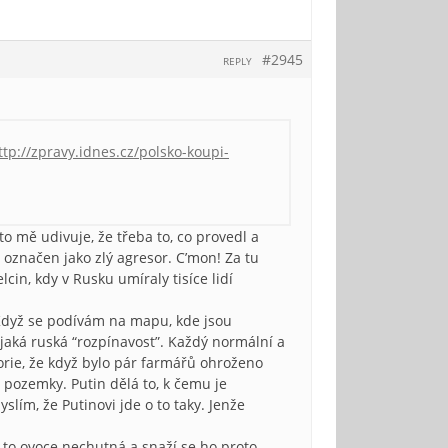
#2945
REPLY
ttp://zpravy.idnes.cz/polsko-koupi-
oto mě udivuje, že třeba to, co provedl a
a označen jako zlý agresor. C’mon! Za tu
lcin, kdy v Rusku umíraly tisíce lidí
? Když se podívám na mapu, kde jsou
aká ruská “rozpínavost”. Každý normální a
torie, že když bylo pár farmářů ohroženo
 a pozemky. Putin dělá to, k čemu je
lím, že Putinovi jde o to taky. Jenže
m to ovoce nechutná a snaží se ho proto