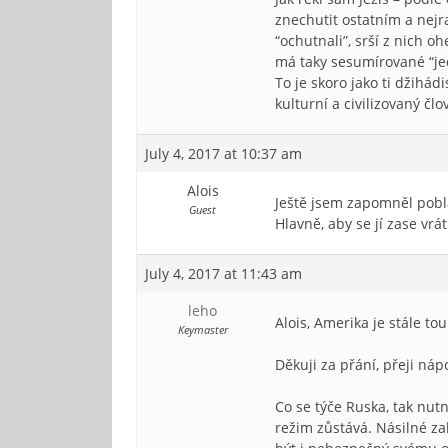
znechutit ostatním a nejra
“ochutnali”, srší z nich 
má taky sesumírované “jed
To je skoro jako ti džihádi
kulturní a civilizovaný člo
July 4, 2017 at 10:37 am
Alois
Ještě jsem zapomněl pobl
Guest
Hlavně, aby se jí zase vrá
July 4, 2017 at 11:43 am
leho
Alois, Amerika je stále tou
Keymaster
Děkuji za přání, přeji ná
Co se týče Ruska, tak nut
režim zůstává. Násilné za