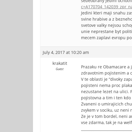
sebeobrany jedini ochotn
c=A170704_142039_zpr_na
Jedini kteri maji snahu za
svine hrabive a z bezneho
svetove valky nejsou scho
unie neprestane byt polit
mecem zaplavi evropu pod
July 4, 2017 at 10:20 am
krakatit
Prazaku re Obamacare a ji
Guest
zdravotnim pojistenim a 
V te oblasti je “divoky za
pojisteni nema proc plaka
nezustane lezet na ulici.
pojistovna a tim i ten kdo 
Zvaneni o umirajicich chud
zvykem v sociku, uz neni n
Ze je v tom bordel, neni a
vse zdarma, tak je na welf
____________________________