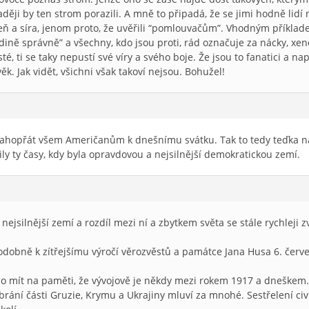
ději by ten strom porazili. A mně to připadá, že se jimi hodně lidí 
oheň a síra, jenom proto, že uvěřili “pomlouvačům”. Vhodným příklad
ině správně” a všechny, kdo jsou proti, rád označuje za nácky, xe
sté, ti se taky nepustí své víry a svého boje. Že jsou to fanatici a n
věk. Jak vidět, všichni však takoví nejsou. Bohužel!
ahopřát všem Američanům k dnešnímu svátku. Tak to tedy teďka na
tily ty časy, kdy byla opravdovou a nejsilnější demokratickou zemí.
 nejsilnější zemí a rozdíl mezi ní a zbytkem světa se stále rychleji z
podobně k zítřejšímu výročí věrozvěstů a památce Jana Husa 6. červ
no mít na paměti, že vývojově je někdy mezi rokem 1917 a dneškem. S
brání části Gruzie, Krymu a Ukrajiny mluví za mnohé. Sestřelení civ