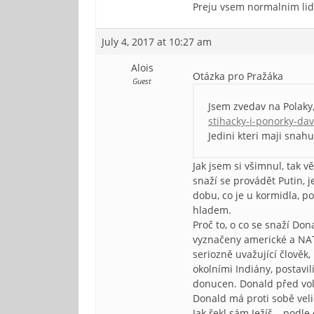
Preju vsem normalnim lid
July 4, 2017 at 10:27 am
Alois
Otázka pro Pražáka
Guest
Jsem zvedav na Polaky
stihacky-i-ponorky-da
Jedini kteri maji snah
Jak jsem si všimnul, tak v
snaží se provádět Putin, j
dobu, co je u kormidla, po
hladem.
Proč to, o co se snaží Do
vyznačeny americké a NAT
seriozně uvažující člověk,
okolními Indiány, postavil
donucen. Donald před volb
Donald má proti sobě velic
Jak řekl sám Ježíš – podl