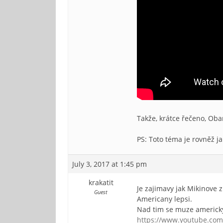
Takže, krátce řečeno, Oba
PS: Toto téma je rovněž j
July 3, 2017 at 1:45 pm
krakatit
Je zajimavy jak Mikinove 
Guest
Americany lepsi.
Nad tim se muze americky
https://www.youtube.co