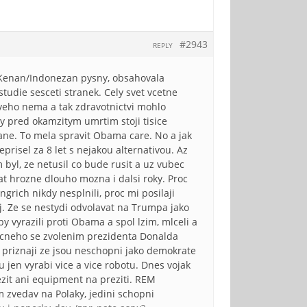
#2943
REPLY
l Kenan/Indonezan pysny, obsahovala
tudie sesceti stranek. Cely svet vcetne
oveho nema a tak zdravotnictvi mohlo
ty pred okamzitym umrtim stoji tisice
cane. To mela spravit Obama care. No a jak
eprisel za 8 let s nejakou alternativou. Az
byl, ze netusil co bude rusit a uz vubec
at hrozne dlouho mozna i dalsi roky. Proc
grich nikdy nesplnili, proc mi posilaji
aj. Ze se nestydi odvolavat na Trumpa jako
y vyrazili proti Obama a spol lzim, mlceli a
olecneho se zvolenim prezidenta Donalda
 priznaji ze jsou neschopni jako demokrate
 jen vyrabi vice a vice robotu. Dnes vojak
ezit ani equipment na preziti. REM
m zvedav na Polaky, jedini schopni