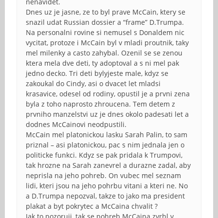
nenavidet.
Dnes uz je jasne, ze to byl prave McCain, ktery se
snazil udat Russian dossier a “frame” D.Trumpa.
Na personalni rovine si nemusel s Donaldem nic
vycitat, protoze i McCain byl v mladi proutnik, taky
mel milenky a casto zahybal. Ozenil se se zenou
ktera mela dve deti, ty adoptoval a s ni mel pak
jedno decko. Tri deti bylyjeste male, kdyz se
zakoukal do Cindy, asi o dvacet let mladsi
krasavice, odesel od rodiny, opustil je a prvni zena
byla z toho naprosto zhroucena. Tem detem z
prvniho manzelstvi uz je dnes okolo padesati let a
dodnes McCainovi neodpustili.
McCain mel platonickou lasku Sarah Palin, to sam
priznal – asi platonickou, pac s nim jednala jen o
politicke funkci. Kdyz se pak pridala k Trumpovi,
tak hrozne na Sarah zanevrel a durazne zadal, aby
neprisla na jeho pohreb. On vubec mel seznam
lidi, kteri jsou na jeho pohrbu vitani a kteri ne. No
a D.Trumpa nepozval, takze to jako ma president
plakat a byt pokrytec a McCaina chvalit ?
Jak to pozoruji, tak se pohreb McCaina zvrhl v