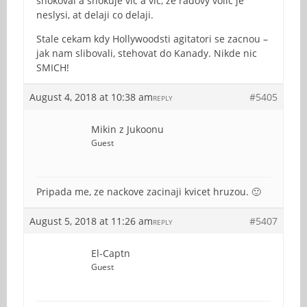
shokoval a shokuje vic a vic, ze radovy volic je
neslysi, at delaji co delaji.
Stale cekam kdy Hollywoodsti agitatori se zacnou –
jak nam slibovali, stehovat do Kanady. Nikde nic
SMICH!
August 4, 2018 at 10:38 am
#5405
REPLY
Mikin z Jukoonu
Guest
Pripada me, ze nackove zacinaji kvicet hruzou. 🙂
August 5, 2018 at 11:26 am
#5407
REPLY
El-Captn
Guest