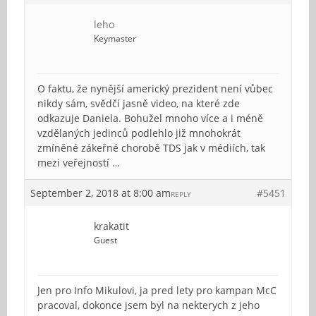
leho
Keymaster
O faktu, že nynější americký prezident není vůbec
nikdy sám, svědčí jasně video, na které zde
odkazuje Daniela. Bohužel mnoho více a i méně
vzdělaných jedinců podlehlo již mnohokrát
zmíněné zákeřné chorobě TDS jak v médiích, tak
mezi veřejností …
September 2, 2018 at 8:00 am
#5451
REPLY
krakatit
Guest
Jen pro Info Mikulovi, ja pred lety pro kampan McC
pracoval, dokonce jsem byl na nekterych z jeho