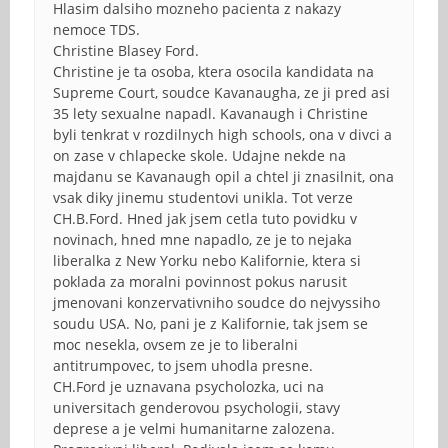
Hlasim dalsiho mozneho pacienta z nakazy
nemoce TDS.
Christine Blasey Ford.
Christine je ta osoba, ktera osocila kandidata na
Supreme Court, soudce Kavanaugha, ze ji pred asi
35 lety sexualne napadl. Kavanaugh i Christine
byli tenkrat v rozdilnych high schools, ona v divci a
on zase v chlapecke skole. Udajne nekde na
majdanu se Kavanaugh opil a chtel ji znasilnit, ona
vsak diky jinemu studentovi unikla. Tot verze
CH.B.Ford. Hned jak jsem cetla tuto povidku v
novinach, hned mne napadlo, ze je to nejaka
liberalka z New Yorku nebo Kalifornie, ktera si
poklada za moralni povinnost pokus narusit
jmenovani konzervativniho soudce do nejvyssiho
soudu USA. No, pani je z Kalifornie, tak jsem se
moc nesekla, ovsem ze je to liberalni
antitrumpovec, to jsem uhodla presne.
CH.Ford je uznavana psycholozka, uci na
universitach genderovou psychologii, stavy
deprese a je velmi humanitarne zalozena.