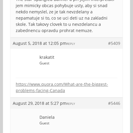
jem mimicky obcas pohybuje usty, aby si snad
nekdo nemyslel, ze je tak nevzdelany a
nepamatuje si to, co se uci deti uz na zakladni
skole. Tak takovy clovek to u nevzdelancu a
zabednencu opravdu prohrat nemuze.
August 5, 2018 at 12:05 pm
#5409
REPLY
krakatit
Guest
https://www.quora.com/What-are-the-biggest-
problems-facing-Canada
August 29, 2018 at 5:27 pm
#5446
REPLY
Daniela
Guest