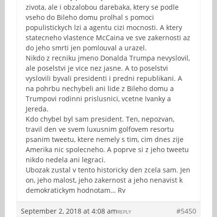
zivota, ale i obzalobou darebaka, ktery se podle
vseho do Bileho domu prolhal s pomoci
populistickych lzi a agentu cizi mocnosti. A ktery
statecneho vlastence McCaina ve sve zakernosti az
do jeho smrti jen pomlouval a urazel.
Nikdo z recniku jmeno Donalda Trumpa nevyslovil,
ale poselstvi je vice nez jasne. A to poselstvi
vyslovili byvali presidenti i predni republikani. A
na pohrbu nechybeli ani lide z Bileho domu a
Trumpovi rodinni prislusnici, vcetne Ivanky a
Jereda.
Kdo chybel byl sam president. Ten, nepozvan,
travil den ve svem luxusnim golfovem resortu
psanim tweetu, ktere nemely s tim, cim dnes zije
Amerika nic spolecneho. A poprve si z jeho tweetu
nikdo nedela ani legraci.
Ubozak zustal v tento historicky den zcela sam. Jen
on, jeho malost, jeho zakernost a jeho nenavist k
demokratickym hodnotam… Rv
September 2, 2018 at 4:08 am
#5450
REPLY