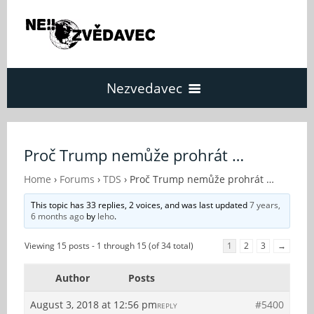
Nezvedavec
Domů
Proč Trump nemůže prohrát …
Fórum
Home
›
Forums
›
TDS
›
Proč Trump nemůže prohrát …
This topic has 33 replies, 2 voices, and was last updated
7 years,
6 months ago
by
leho
.
O Nezvědavci
Viewing 15 posts - 1 through 15 (of 34 total)
1
2
3
→
Kontakt
Author
Posts
August 3, 2018 at 12:56 pm
#5400
REPLY