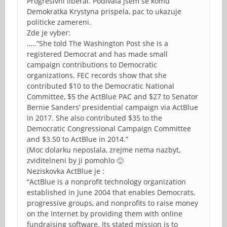
Progresivni liberal. Podivala jsem se komu
Demokratka Krystyna prispela, pac to ukazuje
politicke zamereni.
Zde je vyber:
…..”She told The Washington Post she is a
registered Democrat and has made small
campaign contributions to Democratic
organizations. FEC records show that she
contributed $10 to the Democratic National
Committee, $5 the ActBlue PAC and $27 to Senator
Bernie Sanders’ presidential campaign via ActBlue
in 2017. She also contributed $35 to the
Democratic Congressional Campaign Committee
and $3.50 to ActBlue in 2014.”
(Moc dolarku neposlala, zrejme nema nazbyt,
zviditelneni by ji pomohlo 🙂
Neziskovka ActBlue je :
“ActBlue is a nonprofit technology organization
established in June 2004 that enables Democrats,
progressive groups, and nonprofits to raise money
on the Internet by providing them with online
fundraising software. Its stated mission is to