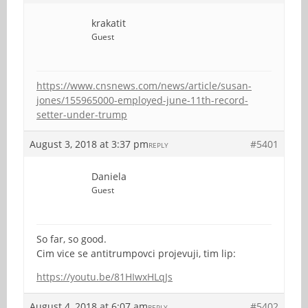
krakatit
Guest
https://www.cnsnews.com/news/article/susan-
jones/155965000-employed-june-11th-record-
setter-under-trump
August 3, 2018 at 3:37 pm
#5401
REPLY
Daniela
Guest
So far, so good.
Cim vice se antitrumpovci projevuji, tim lip:
https://youtu.be/81HIwxHLqJs
August 4, 2018 at 6:07 am
#5402
REPLY