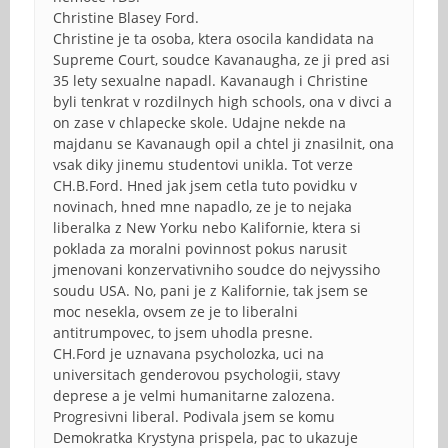
Christine Blasey Ford.
Christine je ta osoba, ktera osocila kandidata na
Supreme Court, soudce Kavanaugha, ze ji pred asi
35 lety sexualne napadl. Kavanaugh i Christine
byli tenkrat v rozdilnych high schools, ona v divci a
on zase v chlapecke skole. Udajne nekde na
majdanu se Kavanaugh opil a chtel ji znasilnit, ona
vsak diky jinemu studentovi unikla. Tot verze
CH.B.Ford. Hned jak jsem cetla tuto povidku v
novinach, hned mne napadlo, ze je to nejaka
liberalka z New Yorku nebo Kalifornie, ktera si
poklada za moralni povinnost pokus narusit
jmenovani konzervativniho soudce do nejvyssiho
soudu USA. No, pani je z Kalifornie, tak jsem se
moc nesekla, ovsem ze je to liberalni
antitrumpovec, to jsem uhodla presne.
CH.Ford je uznavana psycholozka, uci na
universitach genderovou psychologii, stavy
deprese a je velmi humanitarne zalozena.
Progresivni liberal. Podivala jsem se komu
Demokratka Krystyna prispela, pac to ukazuje