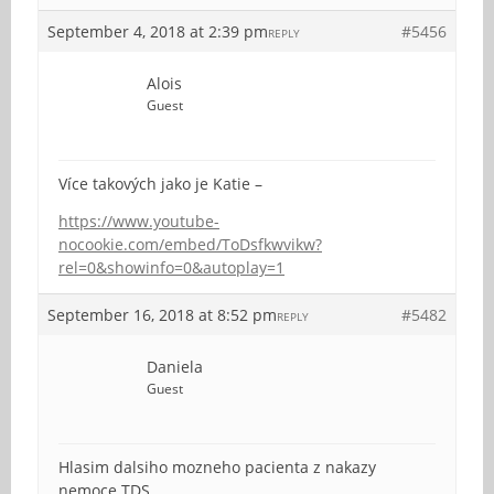
September 4, 2018 at 2:39 pm
#5456
REPLY
Alois
Guest
Více takových jako je Katie –
https://www.youtube-
nocookie.com/embed/ToDsfkwvikw?
rel=0&showinfo=0&autoplay=1
September 16, 2018 at 8:52 pm
#5482
REPLY
Daniela
Guest
Hlasim dalsiho mozneho pacienta z nakazy
nemoce TDS.