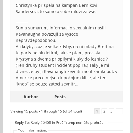
Christynka prispela na kampan Bernikovi
Sandersovi, to samo o sobe mluvi za vse.
———
Suma sumarum, informaci o sexualnim nasili
Kavanaugha povazuji za vysoce
nepravdepodobnou.
A i kdyby, coz je velke kdyby, na ni mlady Brett na
te party nejak dotiral, tak se ptam, proc sla
Krystyna s dvema priopilymi kluky do loznice ?
(Ten druhy student incident popira.) Taky je mi
divne, ze by ji Kavanaugh zevnitr mohl zamknout, v
Americe prece nejsou k pokojum klice, ale ten
“knob” se pouze zatoci zevnitr…
Author
Posts
Viewing 15 posts - 1 through 15 (of 34 total)
1
2
3
→
Reply To: Reply #5450 in Proč Trump nemůže prohrát …
Your information: