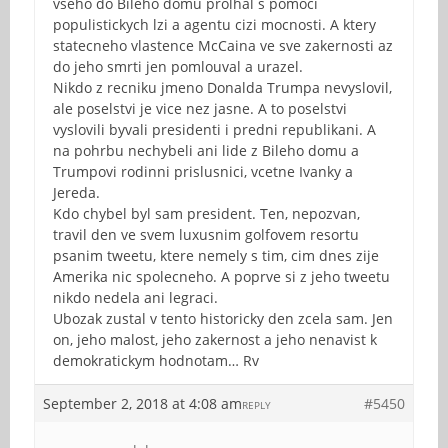
vseho do Bileho domu prolhal s pomoci
populistickych lzi a agentu cizi mocnosti. A ktery
statecneho vlastence McCaina ve sve zakernosti az
do jeho smrti jen pomlouval a urazel.
Nikdo z recniku jmeno Donalda Trumpa nevyslovil,
ale poselstvi je vice nez jasne. A to poselstvi
vyslovili byvali presidenti i predni republikani. A
na pohrbu nechybeli ani lide z Bileho domu a
Trumpovi rodinni prislusnici, vcetne Ivanky a
Jereda.
Kdo chybel byl sam president. Ten, nepozvan,
travil den ve svem luxusnim golfovem resortu
psanim tweetu, ktere nemely s tim, cim dnes zije
Amerika nic spolecneho. A poprve si z jeho tweetu
nikdo nedela ani legraci.
Ubozak zustal v tento historicky den zcela sam. Jen
on, jeho malost, jeho zakernost a jeho nenavist k
demokratickym hodnotam… Rv
September 2, 2018 at 4:08 am
#5450
REPLY