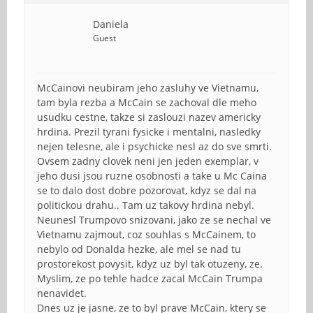
Daniela
Guest
McCainovi neubiram jeho zasluhy ve Vietnamu,
tam byla rezba a McCain se zachoval dle meho
usudku cestne, takze si zaslouzi nazev americky
hrdina. Prezil tyrani fysicke i mentalni, nasledky
nejen telesne, ale i psychicke nesl az do sve smrti.
Ovsem zadny clovek neni jen jeden exemplar, v
jeho dusi jsou ruzne osobnosti a take u Mc Caina
se to dalo dost dobre pozorovat, kdyz se dal na
politickou drahu.. Tam uz takovy hrdina nebyl.
Neunesl Trumpovo snizovani, jako ze se nechal ve
Vietnamu zajmout, coz souhlas s McCainem, to
nebylo od Donalda hezke, ale mel se nad tu
prostorekost povysit, kdyz uz byl tak otuzeny, ze.
Myslim, ze po tehle hadce zacal McCain Trumpa
nenavidet.
Dnes uz je jasne, ze to byl prave McCain, ktery se