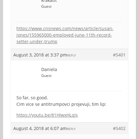
krakatit
Guest
https://www.cnsnews.com/news/article/susan-
jones/155965000-employed-june-11th-record-
setter-under-trump
August 3, 2018 at 3:37 pm
#5401
REPLY
Daniela
Guest
So far, so good.
Cim vice se antitrumpovci projevuji, tim lip:
https://youtu.be/81HIwxHLqJs
August 4, 2018 at 6:07 am
#5402
REPLY