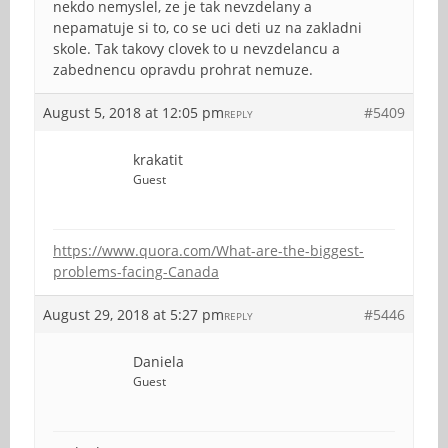
nekdo nemyslel, ze je tak nevzdelany a
nepamatuje si to, co se uci deti uz na zakladni
skole. Tak takovy clovek to u nevzdelancu a
zabednencu opravdu prohrat nemuze.
August 5, 2018 at 12:05 pm
#5409
REPLY
krakatit
Guest
https://www.quora.com/What-are-the-biggest-
problems-facing-Canada
August 29, 2018 at 5:27 pm
#5446
REPLY
Daniela
Guest