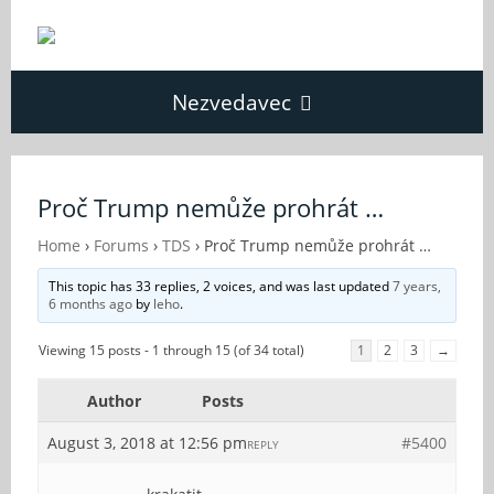
Nezvedavec
Domů
Proč Trump nemůže prohrát …
Fórum
Home
›
Forums
›
TDS
›
Proč Trump nemůže prohrát …
This topic has 33 replies, 2 voices, and was last updated
7 years,
6 months ago
by
leho
.
O Nezvědavci
Viewing 15 posts - 1 through 15 (of 34 total)
1
2
3
→
Kontakt
Author
Posts
August 3, 2018 at 12:56 pm
#5400
REPLY