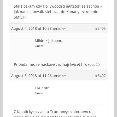
Stale cekam kdy Hollywoodsti agitatori se zacnou –
jak nam slibovali, stehovat do Kanady. Nikde nic
SMICH!
August 4, 2018 at 10:38 am
#5405
REPLY
Mikin z Jukoonu
Guest
Pripada me, ze nackove zacinaji kvicet hruzou. 🙂
August 5, 2018 at 11:26 am
#5407
REPLY
El-Captn
Guest
Z fanatickych zvastu Trumpovych stoupencu je