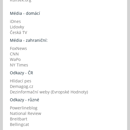
Média - domácí
iDnes
Lidovky
Česká TV
Média - zahraniční:
FoxNews
CNN
WaPo
NY Times
Odkazy - ČR
Hlídací pes
Demagog.cz
Dezinformační weby (Evropské Hodnoty)
Odkazy - různé
Powerlineblog
National Review
Breitbart
Bellingcat