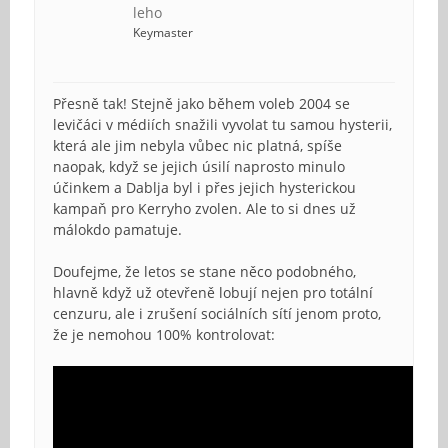
leho
Keymaster
Přesně tak! Stejně jako během voleb 2004 se
levičáci v médiích snažili vyvolat tu samou hysterii,
která ale jim nebyla vůbec nic platná, spíše
naopak, když se jejich úsilí naprosto minulo
účinkem a Dablja byl i přes jejich hysterickou
kampaň pro Kerryho zvolen. Ale to si dnes už
málokdo pamatuje.
Doufejme, že letos se stane něco podobného,
hlavně když už otevřeně lobují nejen pro totální
cenzuru, ale i zrušení sociálních sítí jenom proto,
že je nemohou 100% kontrolovat: