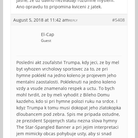
jasne, ze uz davno nezvladaji rozumne mysleni.
Ano opravdu to pripomina kviceni z jatek.
August 5, 2018 at 11:42 am
#5408
REPLY
El-Cap
Guest
Posledni akt zoufalstvi Trumpa, kdy jeci, ze by mel
byt vyhozen vrcholovy sportovec za to, ze pri
hymne poklekl na jedno koleno je projevem jeho
mentalni zaostalosti. Pokleknuti na jedno koleno
vzdy a vsude znamenalo respek a uctu. To bych
mohl tvrdit, ze by meli vyhodit z Bileho Domu
kazdeho, kdo si pri hymne polozi ruku na srdce. I
kdyz Trumpa k tomu musi dokopat jeho zlatokopka
dloubancem pod zebra. Spis me pripada ostudne,
ze prezident Spojenych statu nezna slova hymny
The Star-Spangled Banner a pri jejim interpretaci
jem mimicky obcas pohybuje usty, aby si snad