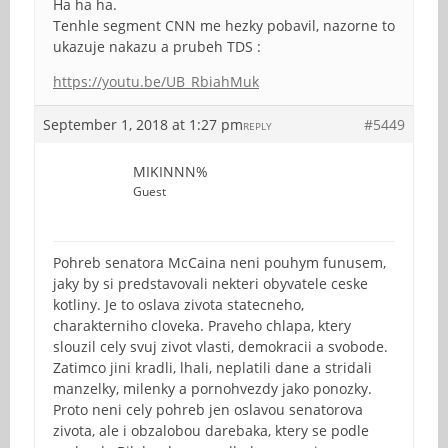
Ha ha ha.
Tenhle segment CNN me hezky pobavil, nazorne to
ukazuje nakazu a prubeh TDS :
https://youtu.be/UB_RbiahMuk
September 1, 2018 at 1:27 pm
#5449
REPLY
MIKINNN%
Guest
Pohreb senatora McCaina neni pouhym funusem,
jaky by si predstavovali nekteri obyvatele ceske
kotliny. Je to oslava zivota statecneho,
charakterniho cloveka. Praveho chlapa, ktery
slouzil cely svuj zivot vlasti, demokracii a svobode.
Zatimco jini kradli, lhali, neplatili dane a stridali
manzelky, milenky a pornohvezdy jako ponozky.
Proto neni cely pohreb jen oslavou senatorova
zivota, ale i obzalobou darebaka, ktery se podle