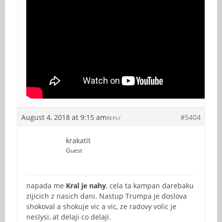
August 4, 2018 at 9:15 am
#5404
REPLY
krakatit
Guest
napada me
Kral je nahy
, cela ta kampan darebaku
zijicich z nasich dani. Nastup Trumpa je doslova
shokoval a shokuje vic a vic, ze radovy volic je
neslysi, at delaji co delaji.