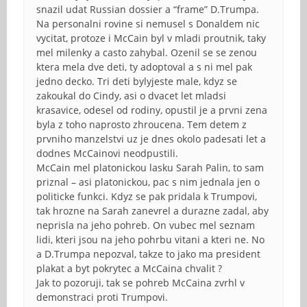
snazil udat Russian dossier a “frame” D.Trumpa.
Na personalni rovine si nemusel s Donaldem nic
vycitat, protoze i McCain byl v mladi proutnik, taky
mel milenky a casto zahybal. Ozenil se se zenou
ktera mela dve deti, ty adoptoval a s ni mel pak
jedno decko. Tri deti bylyjeste male, kdyz se
zakoukal do Cindy, asi o dvacet let mladsi
krasavice, odesel od rodiny, opustil je a prvni zena
byla z toho naprosto zhroucena. Tem detem z
prvniho manzelstvi uz je dnes okolo padesati let a
dodnes McCainovi neodpustili.
McCain mel platonickou lasku Sarah Palin, to sam
priznal – asi platonickou, pac s nim jednala jen o
politicke funkci. Kdyz se pak pridala k Trumpovi,
tak hrozne na Sarah zanevrel a durazne zadal, aby
neprisla na jeho pohreb. On vubec mel seznam
lidi, kteri jsou na jeho pohrbu vitani a kteri ne. No
a D.Trumpa nepozval, takze to jako ma president
plakat a byt pokrytec a McCaina chvalit ?
Jak to pozoruji, tak se pohreb McCaina zvrhl v
demonstraci proti Trumpovi.