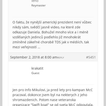
leho
Keymaster
O faktu, že nynější americký prezident není vůbec
nikdy sám, svědčí jasně video, na které zde
odkazuje Daniela. Bohužel mnoho více a i méně
vzdělaných jedinců podlehlo již mnohokrát
zmíněné zákeřné chorobě TDS jak v médiích, tak
mezi veřejností …
September 2, 2018 at 8:00 am
#5451
REPLY
krakatit
Guest
Jen pro Info Mikulovi, ja pred lety pro kampan McC
pracoval, dokonce jsem byl na nekterych z jeho
shromazdenich. Potom nase veteranska
organizace “Swift boat” se od sveta McC odpoutala.