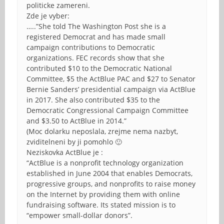
politicke zamereni.
Zde je vyber:
…..”She told The Washington Post she is a
registered Democrat and has made small
campaign contributions to Democratic
organizations. FEC records show that she
contributed $10 to the Democratic National
Committee, $5 the ActBlue PAC and $27 to Senator
Bernie Sanders’ presidential campaign via ActBlue
in 2017. She also contributed $35 to the
Democratic Congressional Campaign Committee
and $3.50 to ActBlue in 2014.”
(Moc dolarku neposlala, zrejme nema nazbyt,
zviditelneni by ji pomohlo 🙂
Neziskovka ActBlue je :
“ActBlue is a nonprofit technology organization
established in June 2004 that enables Democrats,
progressive groups, and nonprofits to raise money
on the Internet by providing them with online
fundraising software. Its stated mission is to
“empower small-dollar donors”.