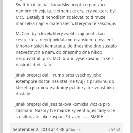
Swift boat, je nas kanadsky brepto organizace
namornich vojaku, vietnamske ery, ery ve ktere byl
McC. Detaily ti nehodlam sdelovat, to ti muze
manzelka najit v materialech, kteryma te zasobuje.
McCain byl clovek, ktery zvolil svoji politickou
cestu, ktera neodpovidala veteranskemu mysleni.
Mnoho nasich kamaradu, do dnesniho dne zustalo
nezvestnych a nam, do dnesniho dne nikdo
nezduvodnil. proc McC branil vysetrovani, co se z
nasimi lidmi stalo.
Jinak breptej dal. Trump pres vsechny jeho
extempore dostal nas stat (ne tvuj), z prusvihu do
ktereho jej minule adminy politickych zivnostniku
dostaly.
Jinak breptej dal jses takova komicka vlozka pro
zasmani. Nazory tve manzelky ventilujes tady sice
s usilim, ale jako kaspar. Zdravim …… SMICH
September 2, 2018 at 4:48 pm
#5452
REPLY