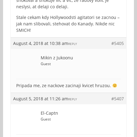
shokoval a shokuje vic a vic, ze radovy volic je
neslysi, at delaji co delaji.
Stale cekam kdy Hollywoodsti agitatori se zacnou –
jak nam slibovali, stehovat do Kanady. Nikde nic
SMICH!
August 4, 2018 at 10:38 am
#5405
REPLY
Mikin z Jukoonu
Guest
Pripada me, ze nackove zacinaji kvicet hruzou.
August 5, 2018 at 11:26 am
#5407
REPLY
El-Captn
Guest