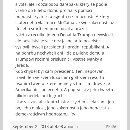
zivota, ale i obzalobou darebaka, ktery se podle
vseho do Bileho domu prolhal s pomoci
populistickych lzi a agentu cizi mocnosti. A ktery
statecneho vlastence McCaina ve sve zakernosti az
do jeho smrti jen pomlouval a urazel.
Nikdo z recniku jmeno Donalda Trumpa nevyslovil,
ale poselstvi je vice nez jasne. A to poselstvi
vyslovili byvali presidenti i predni republikani. A
na pohrbu nechybeli ani lide z Bileho domu a
Trumpovi rodinni prislusnici, vcetne Ivanky a
Jereda.
Kdo chybel byl sam president. Ten, nepozvan,
travil den ve svem luxusnim golfovem resortu
psanim tweetu, ktere nemely s tim, cim dnes zije
Amerika nic spolecneho. A poprve si z jeho tweetu
nikdo nedela ani legraci.
Ubozak zustal v tento historicky den zcela sam. Jen
on, jeho malost, jeho zakernost a jeho nenavist k
demokratickym hodnotam… Rv
September 2, 2018 at 4:08 am
#5450
REPLY