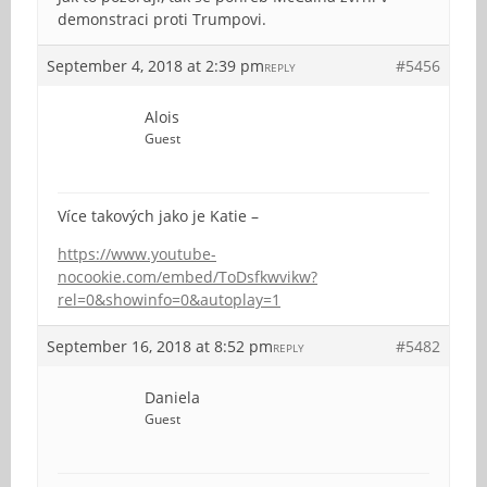
demonstraci proti Trumpovi.
September 4, 2018 at 2:39 pm
#5456
REPLY
Alois
Guest
Více takových jako je Katie –
https://www.youtube-
nocookie.com/embed/ToDsfkwvikw?
rel=0&showinfo=0&autoplay=1
September 16, 2018 at 8:52 pm
#5482
REPLY
Daniela
Guest