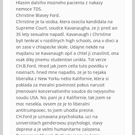
Hlasim dalsiho mozneho pacienta z nakazy
nemoce TDS.
Christine Blasey Ford.
Christine je ta osoba, ktera osocila kandidata na
Supreme Court, soudce Kavanaugha, ze ji pred asi
35 lety sexualne napadl. Kavanaugh i Christine
byli tenkrat v rozdilnych high schools, ona v divci a
on zase v chlapecke skole. Udajne nekde na
majdanu se Kavanaugh opil a chtel ji znasilnit, ona
vsak diky jinemu studentovi unikla. Tot verze
CH.B.Ford. Hned jak jsem cetla tuto povidku v
novinach, hned mne napadlo, ze je to nejaka
liberalka z New Yorku nebo Kalifornie, ktera si
poklada za moralni povinnost pokus narusit
jmenovani konzervativniho soudce do nejvyssiho
soudu USA. No, pani je z Kalifornie, tak jsem se
moc nesekla, ovsem ze je to liberalni
antitrumpovec, to jsem uhodla presne.
CH.Ford je uznavana psycholozka, uci na
universitach genderovou psychologii, stavy
deprese a je velmi humanitarne zalozena.