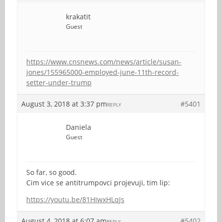
krakatit
Guest
https://www.cnsnews.com/news/article/susan-
jones/155965000-employed-june-11th-record-
setter-under-trump
August 3, 2018 at 3:37 pm
#5401
REPLY
Daniela
Guest
So far, so good.
Cim vice se antitrumpovci projevuji, tim lip:
https://youtu.be/81HIwxHLqJs
August 4, 2018 at 6:07 am
#5402
REPLY