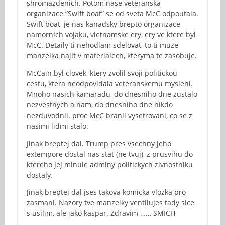
shromazdenich. Potom nase veteranska
organizace “Swift boat” se od sveta McC odpoutala.
Swift boat, je nas kanadsky brepto organizace
namornich vojaku, vietnamske ery, ery ve ktere byl
McC. Detaily ti nehodlam sdelovat, to ti muze
manzelka najit v materialech, kteryma te zasobuje.
McCain byl clovek, ktery zvolil svoji politickou
cestu, ktera neodpovidala veteranskemu mysleni.
Mnoho nasich kamaradu, do dnesniho dne zustalo
nezvestnych a nam, do dnesniho dne nikdo
nezduvodnil. proc McC branil vysetrovani, co se z
nasimi lidmi stalo.
Jinak breptej dal. Trump pres vsechny jeho
extempore dostal nas stat (ne tvuj), z prusvihu do
ktereho jej minule adminy politickych zivnostniku
dostaly.
Jinak breptej dal jses takova komicka vlozka pro
zasmani. Nazory tve manzelky ventilujes tady sice
s usilim, ale jako kaspar. Zdravim …… SMICH