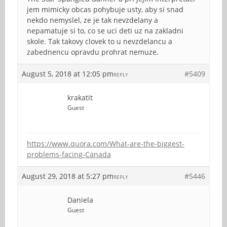
jem mimicky obcas pohybuje usty, aby si snad
nekdo nemyslel, ze je tak nevzdelany a
nepamatuje si to, co se uci deti uz na zakladni
skole. Tak takovy clovek to u nevzdelancu a
zabednencu opravdu prohrat nemuze.
August 5, 2018 at 12:05 pm
#5409
REPLY
krakatit
Guest
https://www.quora.com/What-are-the-biggest-
problems-facing-Canada
August 29, 2018 at 5:27 pm
#5446
REPLY
Daniela
Guest