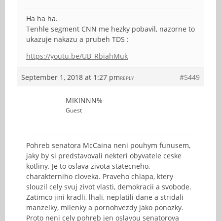
Ha ha ha.
Tenhle segment CNN me hezky pobavil, nazorne to
ukazuje nakazu a prubeh TDS :
https://youtu.be/UB_RbiahMuk
September 1, 2018 at 1:27 pm
#5449
REPLY
MIKINNN%
Guest
Pohreb senatora McCaina neni pouhym funusem,
jaky by si predstavovali nekteri obyvatele ceske
kotliny. Je to oslava zivota statecneho,
charakterniho cloveka. Praveho chlapa, ktery
slouzil cely svuj zivot vlasti, demokracii a svobode.
Zatimco jini kradli, lhali, neplatili dane a stridali
manzelky, milenky a pornohvezdy jako ponozky.
Proto neni cely pohreb jen oslavou senatorova