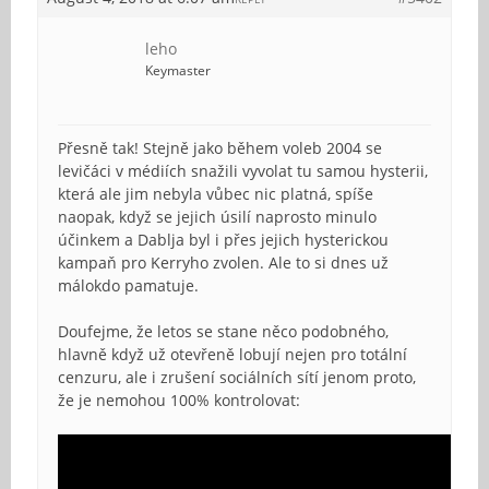
leho
Keymaster
Přesně tak! Stejně jako během voleb 2004 se
levičáci v médiích snažili vyvolat tu samou hysterii,
která ale jim nebyla vůbec nic platná, spíše
naopak, když se jejich úsilí naprosto minulo
účinkem a Dablja byl i přes jejich hysterickou
kampaň pro Kerryho zvolen. Ale to si dnes už
málokdo pamatuje.
Doufejme, že letos se stane něco podobného,
hlavně když už otevřeně lobují nejen pro totální
cenzuru, ale i zrušení sociálních sítí jenom proto,
že je nemohou 100% kontrolovat: