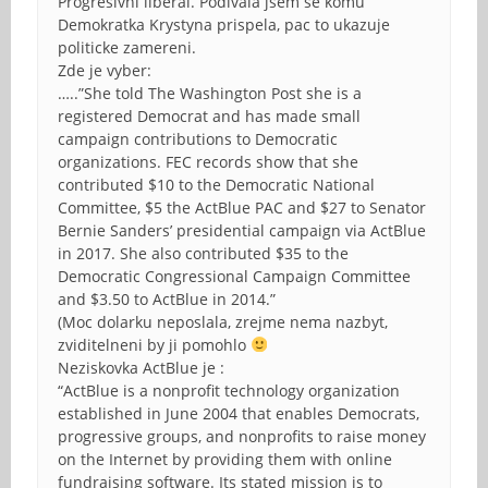
Progresivni liberal. Podivala jsem se komu
Demokratka Krystyna prispela, pac to ukazuje
politicke zamereni.
Zde je vyber:
…..”She told The Washington Post she is a
registered Democrat and has made small
campaign contributions to Democratic
organizations. FEC records show that she
contributed $10 to the Democratic National
Committee, $5 the ActBlue PAC and $27 to Senator
Bernie Sanders’ presidential campaign via ActBlue
in 2017. She also contributed $35 to the
Democratic Congressional Campaign Committee
and $3.50 to ActBlue in 2014.”
(Moc dolarku neposlala, zrejme nema nazbyt,
zviditelneni by ji pomohlo
Neziskovka ActBlue je :
“ActBlue is a nonprofit technology organization
established in June 2004 that enables Democrats,
progressive groups, and nonprofits to raise money
on the Internet by providing them with online
fundraising software. Its stated mission is to