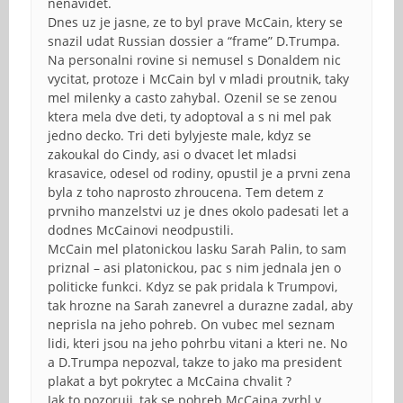
nenavidet.
Dnes uz je jasne, ze to byl prave McCain, ktery se
snazil udat Russian dossier a “frame” D.Trumpa.
Na personalni rovine si nemusel s Donaldem nic
vycitat, protoze i McCain byl v mladi proutnik, taky
mel milenky a casto zahybal. Ozenil se se zenou
ktera mela dve deti, ty adoptoval a s ni mel pak
jedno decko. Tri deti bylyjeste male, kdyz se
zakoukal do Cindy, asi o dvacet let mladsi
krasavice, odesel od rodiny, opustil je a prvni zena
byla z toho naprosto zhroucena. Tem detem z
prvniho manzelstvi uz je dnes okolo padesati let a
dodnes McCainovi neodpustili.
McCain mel platonickou lasku Sarah Palin, to sam
priznal – asi platonickou, pac s nim jednala jen o
politicke funkci. Kdyz se pak pridala k Trumpovi,
tak hrozne na Sarah zanevrel a durazne zadal, aby
neprisla na jeho pohreb. On vubec mel seznam
lidi, kteri jsou na jeho pohrbu vitani a kteri ne. No
a D.Trumpa nepozval, takze to jako ma president
plakat a byt pokrytec a McCaina chvalit ?
Jak to pozoruji, tak se pohreb McCaina zvrhl v