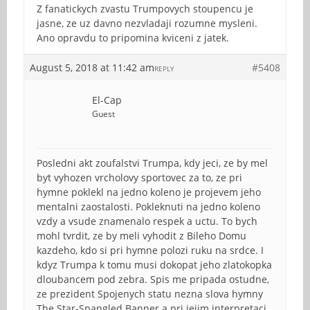
Z fanatickych zvastu Trumpovych stoupencu je
jasne, ze uz davno nezvladaji rozumne mysleni.
Ano opravdu to pripomina kviceni z jatek.
August 5, 2018 at 11:42 am
#5408
REPLY
El-Cap
Guest
Posledni akt zoufalstvi Trumpa, kdy jeci, ze by mel
byt vyhozen vrcholovy sportovec za to, ze pri
hymne poklekl na jedno koleno je projevem jeho
mentalni zaostalosti. Pokleknuti na jedno koleno
vzdy a vsude znamenalo respek a uctu. To bych
mohl tvrdit, ze by meli vyhodit z Bileho Domu
kazdeho, kdo si pri hymne polozi ruku na srdce. I
kdyz Trumpa k tomu musi dokopat jeho zlatokopka
dloubancem pod zebra. Spis me pripada ostudne,
ze prezident Spojenych statu nezna slova hymny
The Star-Spangled Banner a pri jejim interpretaci