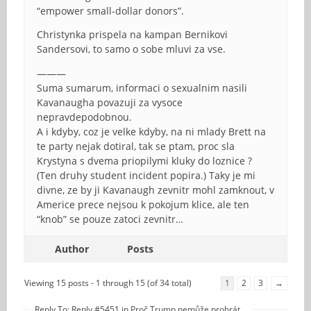
“empower small-dollar donors”.
Christynka prispela na kampan Bernikovi
Sandersovi, to samo o sobe mluvi za vse.
———
Suma sumarum, informaci o sexualnim nasili
Kavanaugha povazuji za vysoce
nepravdepodobnou.
A i kdyby, coz je velke kdyby, na ni mlady Brett na
te party nejak dotiral, tak se ptam, proc sla
Krystyna s dvema priopilymi kluky do loznice ?
(Ten druhy student incident popira.) Taky je mi
divne, ze by ji Kavanaugh zevnitr mohl zamknout, v
Americe prece nejsou k pokojum klice, ale ten
“knob” se pouze zatoci zevnitr…
Author
Posts
Viewing 15 posts - 1 through 15 (of 34 total)
1
2
3
→
Reply To: Reply #5451 in Proč Trump nemůže prohrát …