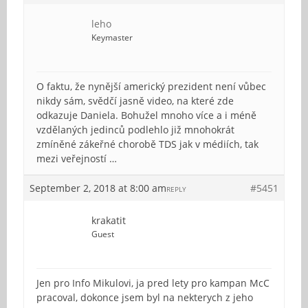
leho
Keymaster
O faktu, že nynější americký prezident není vůbec
nikdy sám, svědčí jasně video, na které zde
odkazuje Daniela. Bohužel mnoho více a i méně
vzdělaných jedinců podlehlo již mnohokrát
zmíněné zákeřné chorobě TDS jak v médiích, tak
mezi veřejností …
September 2, 2018 at 8:00 am
#5451
REPLY
krakatit
Guest
Jen pro Info Mikulovi, ja pred lety pro kampan McC
pracoval, dokonce jsem byl na nekterych z jeho