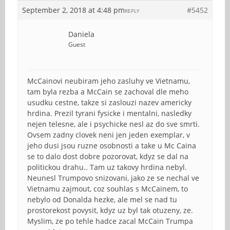
September 2, 2018 at 4:48 pm
#5452
REPLY
Daniela
Guest
McCainovi neubiram jeho zasluhy ve Vietnamu,
tam byla rezba a McCain se zachoval dle meho
usudku cestne, takze si zaslouzi nazev americky
hrdina. Prezil tyrani fysicke i mentalni, nasledky
nejen telesne, ale i psychicke nesl az do sve smrti.
Ovsem zadny clovek neni jen jeden exemplar, v
jeho dusi jsou ruzne osobnosti a take u Mc Caina
se to dalo dost dobre pozorovat, kdyz se dal na
politickou drahu.. Tam uz takovy hrdina nebyl.
Neunesl Trumpovo snizovani, jako ze se nechal ve
Vietnamu zajmout, coz souhlas s McCainem, to
nebylo od Donalda hezke, ale mel se nad tu
prostorekost povysit, kdyz uz byl tak otuzeny, ze.
Myslim, ze po tehle hadce zacal McCain Trumpa