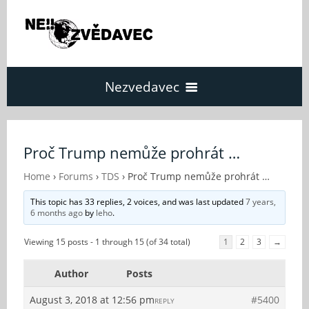
Nezvedavec
Domů
Proč Trump nemůže prohrát …
Fórum
Home
›
Forums
›
TDS
›
Proč Trump nemůže prohrát …
This topic has 33 replies, 2 voices, and was last updated
7 years,
6 months ago
by
leho
.
O Nezvědavci
Viewing 15 posts - 1 through 15 (of 34 total)
1
2
3
→
Kontakt
Author
Posts
August 3, 2018 at 12:56 pm
#5400
REPLY