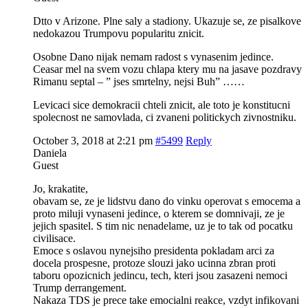
Dtto v Arizone. Plne saly a stadiony. Ukazuje se, ze pisalkove
nedokazou Trumpovu popularitu znicit.
Osobne Dano nijak nemam radost s vynasenim jedince.
Ceasar mel na svem vozu chlapa ktery mu na jasave pozdravy
Rimanu septal – ” jses smrtelny, nejsi Buh” ……
Levicaci sice demokracii chteli znicit, ale toto je konstitucni
spolecnost ne samovlada, ci zvaneni politickych zivnostniku.
October 3, 2018 at 2:21 pm
#5499
Reply
Daniela
Guest
Jo, krakatite,
obavam se, ze je lidstvu dano do vinku operovat s emocema a
proto miluji vynaseni jedince, o kterem se domnivaji, ze je
jejich spasitel. S tim nic nenadelame, uz je to tak od pocatku
civilisace.
Emoce s oslavou nynejsiho presidenta pokladam arci za
docela prospesne, protoze slouzi jako ucinna zbran proti
taboru opozicnich jedincu, tech, kteri jsou zasazeni nemoci
Trump derrangement.
Nakaza TDS je prece take emocialni reakce, vzdyt infikovani