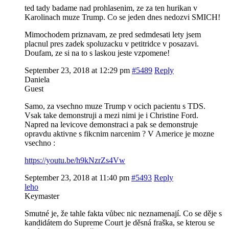
ted tady badame nad prohlasenim, ze za ten hurikan v
Karolinach muze Trump. Co se jeden dnes nedozvi SMICH!
Mimochodem priznavam, ze pred sedmdesati lety jsem
placnul pres zadek spoluzacku v petitridce v posazavi.
Doufam, ze si na to s laskou jeste vzpomene!
September 23, 2018 at 12:29 pm
#5489
Reply
Daniela
Guest
Samo, za vsechno muze Trump v ocich pacientu s TDS.
Vsak take demonstruji a mezi nimi je i Christine Ford.
Napred na levicove demonstraci a pak se demonstruje
opravdu aktivne s fikcnim narcenim ? V Americe je mozne
vsechno :
https://youtu.be/h9kNzrZs4Vw
September 23, 2018 at 11:40 pm
#5493
Reply
leho
Keymaster
Smutné je, že tahle fakta vůbec nic neznamenají. Co se děje s
kandidátem do Supreme Court je děsná fraška, se kterou se