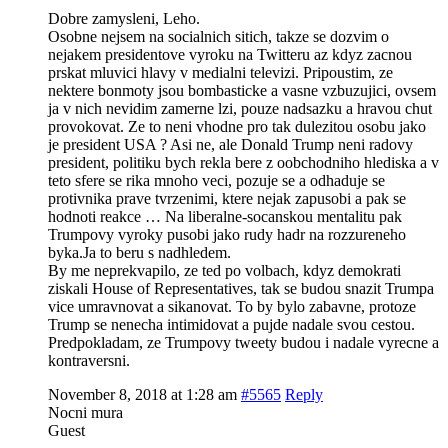
Dobre zamysleni, Leho.
Osobne nejsem na socialnich sitich, takze se dozvim o
nejakem presidentove vyroku na Twitteru az kdyz zacnou
prskat mluvici hlavy v medialni televizi. Pripoustim, ze
nektere bonmoty jsou bombasticke a vasne vzbuzujici, ovsem
ja v nich nevidim zamerne lzi, pouze nadsazku a hravou chut
provokovat. Ze to neni vhodne pro tak dulezitou osobu jako
je president USA ? Asi ne, ale Donald Trump neni radovy
president, politiku bych rekla bere z oobchodniho hlediska a v
teto sfere se rika mnoho veci, pozuje se a odhaduje se
protivnika prave tvrzenimi, ktere nejak zapusobi a pak se
hodnoti reakce … Na liberalne-socanskou mentalitu pak
Trumpovy vyroky pusobi jako rudy hadr na rozzureneho
byka.Ja to beru s nadhledem.
By me neprekvapilo, ze ted po volbach, kdyz demokrati
ziskali House of Representatives, tak se budou snazit Trumpa
vice umravnovat a sikanovat. To by bylo zabavne, protoze
Trump se nenecha intimidovat a pujde nadale svou cestou.
Predpokladam, ze Trumpovy tweety budou i nadale vyrecne a
kontraversni.
November 8, 2018 at 1:28 am
#5565
Reply
Nocni mura
Guest