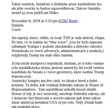
Takze rasistick, fasisticke a zlodejske prase kazdodenne lze,
ale jeho ovecky to budou ospravedlnovat. Takove fanatiky
nemel za svou prdeli ani Hitler.
November 8, 2018 at 5:33 pm
#5582
Reply
Daniela
Guest
Jen tapetuj, muro, vidim, ze tvoje TDS je stale aktivni, chapu.
Po tom, co se nadeje na “blue wave”, (coz by bylo naproste
odmitnuti Trumpa v podobe absolutniho a drtiveho vitezstvi
Demokratu ve vsech odvetvich, administrativach a uradech,)
rozplynuly.Trump ma stale silny mandat.
Zcela urcite trumpovci neprohrali, doufam, ze si toho vsimne
cela republikanska strana, protoze americky lid zvolil vetsinu
kandidatu do Senatu a i nove guvernery, ktere osobne Trump
doporucoval.
Americky kongres ma dve casti, ve zkratce horni a dolni
komoru. Ta dolni, kde vznikaji federalni zakony je House of
Represantatives . Tam republikani nekolik kresel ztratili.
House of rep. je sice nezavisly, navrhuje federalni zakony, ale
v konecne fazi hlasovani o novem zakonu pak tento zakon
muze anulovat president USA svym veto. Tedy Donik bude
mit posledni slovo.