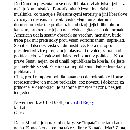
Do Domu representantu se dostali i blaznivi aktivisti, jedna z
nich je komunisticka Portorikanka Alexandria, dalsi je
muslimka, co tancuje s Palestinskymi teroristy a jini liberalove
z ruznych mensin. Tihle aktivisti delaji humanitarnim
dobroserum vlastne proti-sluzbu, ublizuji jejich liberalnim
kauzam, protoze dle jejich nenavistne agitace si pak normalni
American udela spatny obrazek na vsechny mensiny, bude
treba pak mit predsudky proti vsem Portorikanum, napriklad.
Senat je dalsi nezavisla vladni instituce, ktera ma oproti
presidentovi vice prav, tam je hlasovani o valce, zahranicni
politice nebo schvalovani dulezitych zmen v politice. . No a
prave Senat, nejen, ze si uhajil republikanska kresla, ale jeste
jich nekolik ziskal. Zde mohou republikani hladce demokraty
prehlasovat.
Ciliz, pro Trumpovu politiku znamena demokraticky House
representative jen malou prekazku, coz povazuji dokonce za
prinosne, v demokracii je zahodne mit vice nazoru, nez jen
ten jeden.
November 8, 2018 at 6:08 pm
#5583
Reply
krakatit
Guest
Dano Mikulin je obraz toho, kdyz se “lopata” cpe tam kam
nema. Konec koncu co ma taky v dire v Kanade delat? Zima,