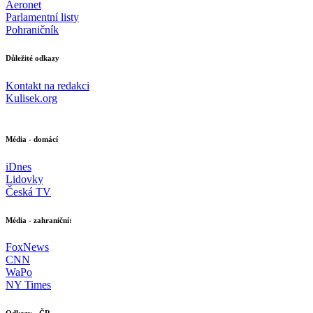
Aeronet
Parlamentní listy
Pohraničník
Důležité odkazy
Kontakt na redakci
Kulisek.org
Média - domácí
iDnes
Lidovky
Česká TV
Média - zahraniční:
FoxNews
CNN
WaPo
NY Times