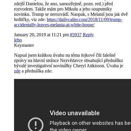
zdejší Danielou, že ano, samozřejmě, pozn. red.) před
rozvodem. Takže mám pro Mikulu a jeho souputníky
novinku. Trump se nerozvádí. Naopak, s Melanií jsou jak dvě
hrdličky, viz zde:
https://dailycaller.com/2018/11/09/trump-
accidentally-leaves-melania-at-white-house/
January 20, 2019 at 11:21 pm
#5937
Reply
leho
Keymaster
Napsal jsem krátkou úvahu na téma fejkové čili falešné
zprávy na hlavní stránce Nezvědavce obsahující přednášku
bývalé investigativní novinářky Cheryl Attkisson. Úvaha je
zde
a přednáška zde: