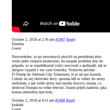
October 2, 2018 at 2:36 pm
#5497
Reply
Daniela
Guest
Neuveritelne, ze po nescetnych utocich na presidenta jeho
verne jadro zustava neotresene, ba naopak posledni dny mi
pripada, ze se republikansti volici srocovali a sjednotili, tak to
alespon vypada v me casti Ameriky. Nedavno privital
D.Trump do Johnson City Tennessee, to je od nas kousek.
Cekaly na nej obrovske davy, spousta lidi se vubec do areny
nedostala, a tak vedle areny stal mnoha tisicovy zastup, co
sledoval Trumpa na velke televizi. Znami prijeli nadseni, jaka
krasna atmosfera tam byla.
October 2, 2018 at 4:11 pm
#5498
Reply
krakatit
Guest