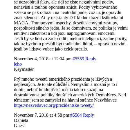
se nezaobiraji fakty, ale ridi se ciste negativnimi pocity,
nenavisti a touhou oponenta znicit. Pocity vybicovaneho
vzteku se pak odrazi i na neutralni pude, coz uz je opravdu
znak silenosti. At ty resistanty DT klidne drazdi ksiltovkami
MAGA, Trumpovymi uspechy, desetitisicovymi zastupy,
pospolitosti silneho jadra. Ja se domnivam, ze politika je velmi
emitivni zalezitost a lidi jsou naprogramovani emocemi.
Jestli by se lidstvo zaclo ridit umelou inteligenci, zadne pocity,
tak uz bychom prestali byt tradicnimi lidmi, – opravdu nevim,
jestli by lidstvo vubec jako celek prezilo.
November 4, 2018 at 12:04 pm
#5559
Reply
leho
Keymaster
Prý mnoho tweetů amerického prezidenta je lživých a
nepřesných. Je to ale důležité? Nemyslím a možná je to i
dobře, neboť hnidopišská média takto ukazují na
destruktivnost politiky dnešních amerických DemoKrys. Nad
tématem jsem se zamyslel na hlavní stránce Nezvědavce
https://nezvedavec.org/prezidentske-tweety/
November 7, 2018 at 4:58 pm
#5564
Reply
Daniela
Guest