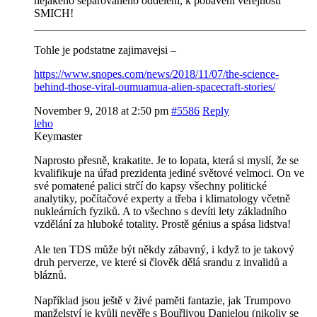
nejakeho separovaneho oddeleni, k pobaveni verejnosti
SMICH!
________________________________________________
Tohle je podstatne zajimavejsi –
https://www.snopes.com/news/2018/11/07/the-science-
behind-those-viral-oumuamua-alien-spacecraft-stories/
November 9, 2018 at 2:50 pm
#5586
Reply
leho
Keymaster
Naprosto přesně, krakatite. Je to lopata, která si myslí, že se
kvalifikuje na úřad prezidenta jediné světové velmoci. On ve
své pomatené palici strčí do kapsy všechny politické
analytiky, počítačové experty a třeba i klimatology včetně
nukleárních fyziků. A to všechno s devíti lety základního
vzdělání za hluboké totality. Prostě génius a spása lidstva!
Ale ten TDS může být někdy zábavný, i když to je takový
druh perverze, ve které si člověk dělá srandu z invalidů a
bláznů.
Například jsou ještě v živé paměti fantazie, jak Trumpovo
manželství je kvůli nevěře s Bouřlivou Danielou (nikoliv se