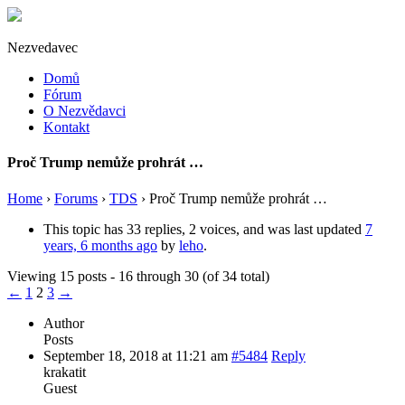
Nezvedavec
Domů
Fórum
O Nezvědavci
Kontakt
Proč Trump nemůže prohrát …
Home
›
Forums
›
TDS
›
Proč Trump nemůže prohrát …
This topic has 33 replies, 2 voices, and was last updated
7
years, 6 months ago
by
leho
.
Viewing 15 posts - 16 through 30 (of 34 total)
←
1
2
3
→
Author
Posts
September 18, 2018 at 11:21 am
#5484
Reply
krakatit
Guest