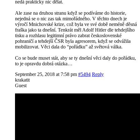
nedá prakticky nic dělat.
Ale zase na druhou stranu když se podíváme do historie,
nejedná se o nic zas tak mimořádného. V těchto dnech je
výročí Mnichovské krize, což byla ve své době neméně děsná
fraška jako ta dnešní. Tenkrát měl Adolf Hitler dle tehdejšího
tisku a rozhlasu legitimní právo zabrat československé
pohraničí a tehdejší ČSR byla agresorem, když se odvážila
mobilizovat. Věci dala do “pořádku” až světová válka.
Co se bude muset stát, aby se ty dnešní věci daly do pořádku,
to je opravdu dobrá otázka…
September 25, 2018 at 7:58 pm
#5494
Reply
krakatit
Guest