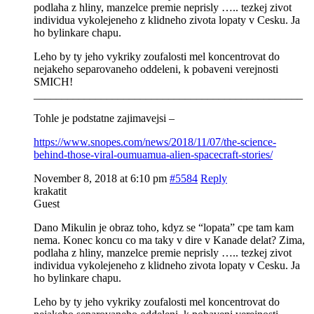
podlaha z hliny, manzelce premie neprisly ….. tezkej zivot
individua vykolejeneho z klidneho zivota lopaty v Cesku. Ja
ho bylinkare chapu.
Leho by ty jeho vykriky zoufalosti mel koncentrovat do
nejakeho separovaneho oddeleni, k pobaveni verejnosti
SMICH!
________________________________________________
Tohle je podstatne zajimavejsi –
https://www.snopes.com/news/2018/11/07/the-science-
behind-those-viral-oumuamua-alien-spacecraft-stories/
November 8, 2018 at 6:10 pm
#5584
Reply
krakatit
Guest
Dano Mikulin je obraz toho, kdyz se “lopata” cpe tam kam
nema. Konec koncu co ma taky v dire v Kanade delat? Zima,
podlaha z hliny, manzelce premie neprisly ….. tezkej zivot
individua vykolejeneho z klidneho zivota lopaty v Cesku. Ja
ho bylinkare chapu.
Leho by ty jeho vykriky zoufalosti mel koncentrovat do