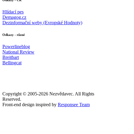
Odkazy - ČR
Hlídací pes
Demagog.cz
Dezinformační weby (Evropské Hodnoty)
Odkazy - různé
Powerlineblog
National Review
Breitbart
Bellingcat
Copyright © 2005-
2026 Nezvědavec. All Rights
Reserved.
Front-end design inspired by
Responsee Team