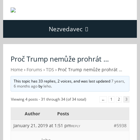
Nezvedavec
Domů
Proč Trump nemůže prohrát …
Fórum
Home
›
Forums
›
TDS
›
Proč Trump nemůže prohrát …
This topic has 33 replies, 2 voices, and was last updated
7 years,
6 months ago
by
leho
.
O Nezvědavci
Viewing 4 posts - 31 through 34 (of 34 total)
←
1
2
3
Kontakt
Author
Posts
January 21, 2019 at 1:51 pm
#5938
REPLY