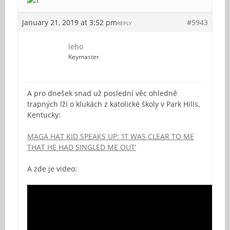
January 21, 2019 at 3:52 pm
#5943
REPLY
leho
Keymaster
A pro dnešek snad už poslední věc ohledně
trapných lží o klukách z katolické školy v Park Hills,
Kentucky:
MAGA HAT KID SPEAKS UP: ‘IT WAS CLEAR TO ME
THAT HE HAD SINGLED ME OUT’
A zde je video: