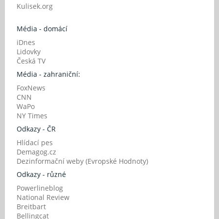
Kulisek.org
Média - domácí
iDnes
Lidovky
Česká TV
Média - zahraniční:
FoxNews
CNN
WaPo
NY Times
Odkazy - ČR
Hlídací pes
Demagog.cz
Dezinformační weby (Evropské Hodnoty)
Odkazy - různé
Powerlineblog
National Review
Breitbart
Bellingcat