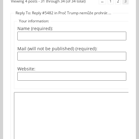
Viewing 4 posts - 31 through 34 (of 34 total)
←
1
2
3
Reply To: Reply #5482 in Proč Trump nemůže prohrát …
Your information:
Name (required):
Mail (will not be published) (required):
Website: