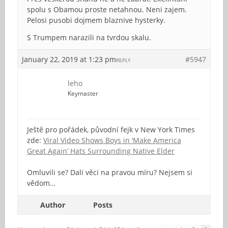
spolu s Obamou proste netahnou. Neni zajem.
Pelosi pusobi dojmem blaznive hysterky.
S Trumpem narazili na tvrdou skalu.
January 22, 2019 at 1:23 pm
#5947
REPLY
leho
Keymaster
Ještě pro pořádek, původní fejk v New York Times
zde:
Viral Video Shows Boys in ‘Make America
Great Again’ Hats Surrounding Native Elder
Omluvili se? Dali věci na pravou míru? Nejsem si
vědom…
Author
Posts