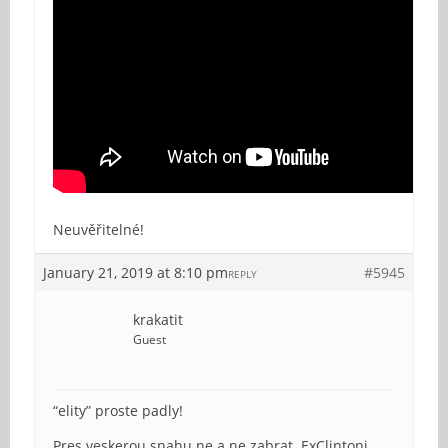
Neuvěřitelné!
January 21, 2019 at 8:10 pm
#5945
REPLY
krakatit
Guest
“elity” proste padly!
Pres veskerou snahu ne a ne zabrat. ExClintoni