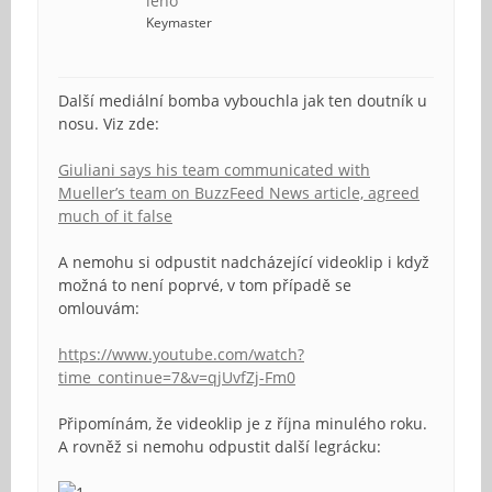
leho
Keymaster
Další mediální bomba vybouchla jak ten doutník u
nosu. Viz zde:
Giuliani says his team communicated with
Mueller’s team on BuzzFeed News article, agreed
much of it false
A nemohu si odpustit nadcházející videoklip i když
možná to není poprvé, v tom případě se
omlouvám:
https://www.youtube.com/watch?
time_continue=7&v=qjUvfZj-Fm0
Připomínám, že videoklip je z října minulého roku.
A rovněž si nemohu odpustit další legrácku: