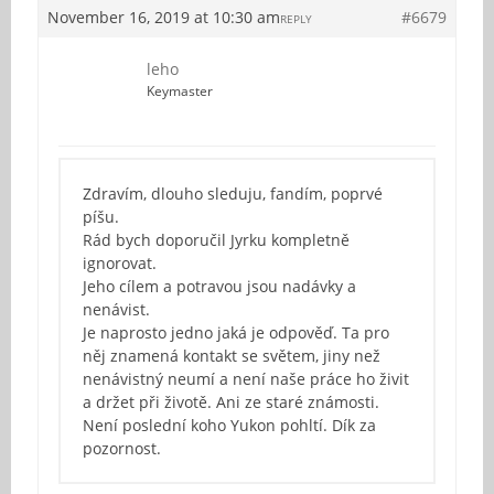
November 16, 2019 at 10:30 am
#6679
REPLY
leho
Keymaster
Zdravím, dlouho sleduju, fandím, poprvé
píšu.
Rád bych doporučil Jyrku kompletně
ignorovat.
Jeho cílem a potravou jsou nadávky a
nenávist.
Je naprosto jedno jaká je odpověď. Ta pro
něj znamená kontakt se světem, jiny než
nenávistný neumí a není naše práce ho živit
a držet při životě. Ani ze staré známosti.
Není poslední koho Yukon pohltí. Dík za
pozornost.