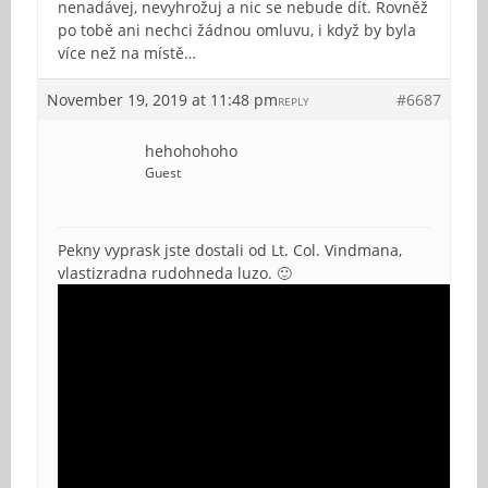
nenadávej, nevyhrožuj a nic se nebude dít. Rovněž
po tobě ani nechci žádnou omluvu, i když by byla
více než na místě…
November 19, 2019 at 11:48 pm
#6687
REPLY
hehohohoho
Guest
Pekny vyprask jste dostali od Lt. Col. Vindmana,
vlastizradna rudohneda luzo. 🙂