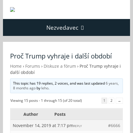
Nezvedavec
Domů
Proč Trump vyhraje i další období
Fórum
Home
›
Forums
›
Diskuze a fórum
›
Proč Trump vyhraje i
další období
This topic has 19 replies, 2 voices, and was last updated
6 years,
O Nezvědavci
8 months ago
by
leho
.
Viewing 15 posts - 1 through 15 (of 20 total)
1
2
→
Kontakt
Author
Posts
November 14, 2019 at 7:17 pm
#6666
REPLY