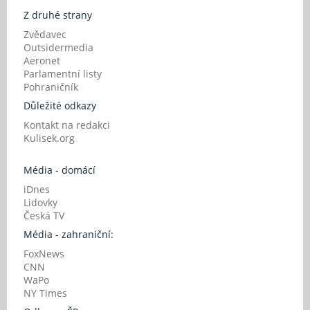
Z druhé strany
Zvědavec
Outsidermedia
Aeronet
Parlamentní listy
Pohraničník
Důležité odkazy
Kontakt na redakci
Kulisek.org
Média - domácí
iDnes
Lidovky
Česká TV
Média - zahraniční:
FoxNews
CNN
WaPo
NY Times