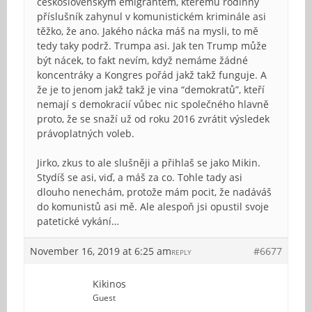
československým emigrantem, kterému rodinný
příslušník zahynul v komunistickém kriminále asi
těžko, že ano. Jakého nácka máš na mysli, to mě
tedy taky podrž. Trumpa asi. Jak ten Trump může
být nácek, to fakt nevím, když nemáme žádné
koncentráky a Kongres pořád jakž takž funguje. A
že je to jenom jakž takž je vina “demokratů”, kteří
nemají s demokracií vůbec nic společného hlavně
proto, že se snaží už od roku 2016 zvrátit výsledek
právoplatných voleb.
Jirko, zkus to ale slušněji a přihlaš se jako Mikin.
Stydíš se asi, viď, a máš za co. Tohle tady asi
dlouho nenechám, protože mám pocit, že nadáváš
do komunistů asi mě. Ale alespoň jsi opustil svoje
patetické vykání…
November 16, 2019 at 6:25 am
#6677
REPLY
Kikinos
Guest