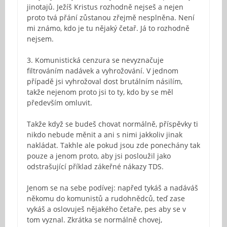
jinotajů. Ježíš Kristus rozhodně nejseš a nejen
proto tvá přání zůstanou zřejmě nesplněna. Není
mi známo, kdo je tu nějaký četař. Já to rozhodně
nejsem.
3. Komunistická cenzura se nevyznačuje
filtrováním nadávek a vyhrožování. V jednom
případě jsi vyhrožoval dost brutálním násilím,
takže nejenom proto jsi to ty, kdo by se měl
především omluvit.
Takže když se budeš chovat normálně, příspěvky ti
nikdo nebude měnit a ani s nimi jakkoliv jinak
nakládat. Takhle ale pokud jsou zde ponechány tak
pouze a jenom proto, aby jsi posloužil jako
odstrašující příklad zákeřné nákazy TDS.
Jenom se na sebe podívej: napřed tykáš a nadáváš
někomu do komunistů a rudohnědců, teď zase
vykáš a oslovuješ nějakého četaře, pes aby se v
tom vyznal. Zkrátka se normálně chovej,