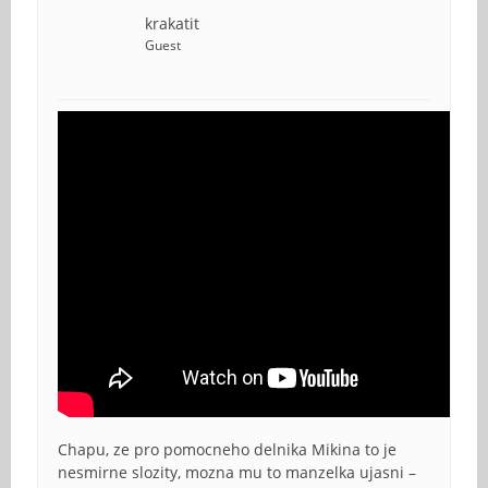
krakatit
Guest
Chapu, ze pro pomocneho delnika Mikina to je
nesmirne slozity, mozna mu to manzelka ujasni –