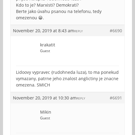
Kdo to je? Marxisti? Demokrati?
Berte jako úvahu psanou na telefonu, tedy
omezenou 😀.
November 20, 2019 at 8:43 am
#6690
REPLY
krakatit
Guest
Lidoovy vypravec {rudohneda luza), to ma ponekud
vymazany, patrne jeho znalost anglictiny je znacne
omezena. SMICH
November 20, 2019 at 10:30 am
#6691
REPLY
Mikin
Guest