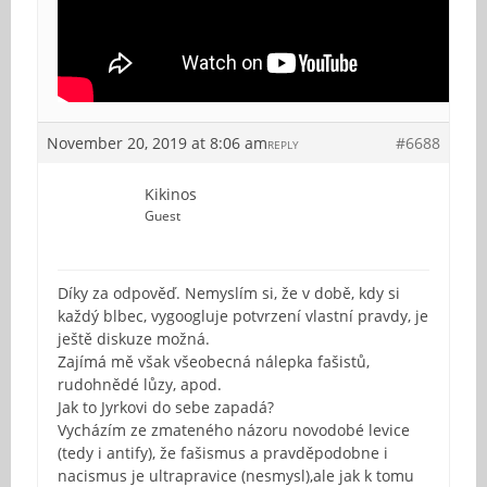
November 20, 2019 at 8:06 am
#6688
REPLY
Kikinos
Guest
Díky za odpověď. Nemyslím si, že v době, kdy si
každý blbec, vygoogluje potvrzení vlastní pravdy, je
ještě diskuze možná.
Zajímá mě však všeobecná nálepka fašistů,
rudohnědé lůzy, apod.
Jak to Jyrkovi do sebe zapadá?
Vycházím ze zmateného názoru novodobé levice
(tedy i antify), že fašismus a pravděpodobne i
nacismus je ultrapravice (nesmysl),ale jak k tomu