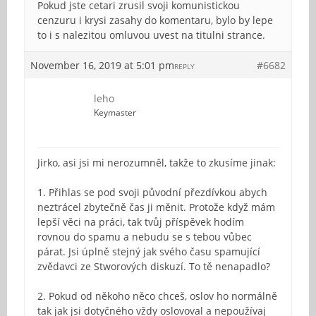
Pokud jste cetari zrusil svoji komunistickou
cenzuru i krysi zasahy do komentaru, bylo by lepe
to i s nalezitou omluvou uvest na titulni strance.
November 16, 2019 at 5:01 pm
#6682
REPLY
leho
Keymaster
Jirko, asi jsi mi nerozumněl, takže to zkusíme jinak:
1. Přihlas se pod svoji původní přezdívkou abych
neztrácel zbytečně čas ji měnit. Protože když mám
lepší věci na práci, tak tvůj příspěvek hodím
rovnou do spamu a nebudu se s tebou vůbec
párat. Jsi úplně stejný jak svého času spamující
zvědavci ze Stworových diskuzí. To tě nenapadlo?
2. Pokud od někoho něco chceš, oslov ho normálně
tak jak jsi dotyčného vždy oslovoval a nepoužívaj