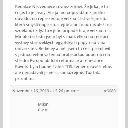
Redakce Nezvědavce rovněž zdraví. Že Jirka je to
co je, to je jasný. Ale já mu odpovídám z jiného
důvodu: on reprezentuje velkou část veřejnosti,
která smýšlí naprosto stejně a ani moc nezáleží na
vzdělání, i když to v jeho případě hraje velkou roli.
Minulou středu jsem byl s manželkou na recepci
výstavy starověkkých egyptských papyrusů v na
univerzitě v Berkeley a měl jsem tu čest promluvit
s jednou velmi váženou profesorkou odbornicí na
střední Evropu období reformace a renesance.
Rovněž byla hodně švihlá TDS, téměř neuvěřitelné,
ale nenadávali jsme si, samozřejmě. Tož tak,
prozatím…
November 16, 2019 at 2:26 pm
#6680
REPLY
Mikin
Guest