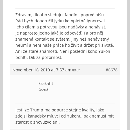
Zdravím, dlouho sleduju, fandím, poprvé píšu.
Rád bych doporučil Jyrku kompletně ignorovat.
Jeho cílem a potravou jsou nadávky a nenávist.
Je naprosto jedno jaká je odpověď. Ta pro něj
znamená kontakt se světem, jiny než nenávistný
neumí a není naše práce ho živit a držet při životě.
Ani ze staré známosti. Není poslední koho Yukon
pohltí. Dík za pozornost.
November 16, 2019 at 7:57 am
#6678
REPLY
krakatit
Guest
Jestlize Trump ma odpurce stejne kvality, jako
zdejsi kanadsky mluvci od Yukonu, pak nemusi mit
starost o znovuzvoleni.