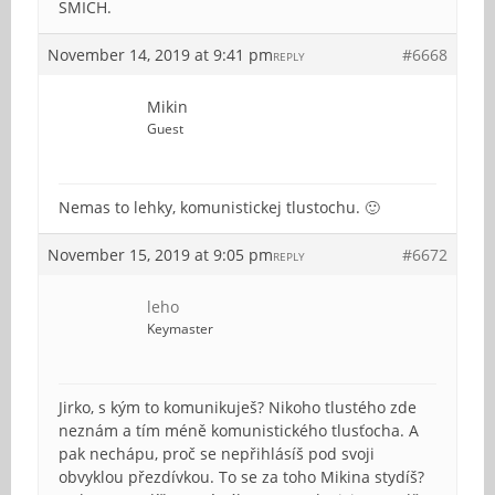
SMICH.
November 14, 2019 at 9:41 pm
#6668
REPLY
Mikin
Guest
Nemas to lehky, komunistickej tlustochu. 🙂
November 15, 2019 at 9:05 pm
#6672
REPLY
leho
Keymaster
Jirko, s kým to komunikuješ? Nikoho tlustého zde
neznám a tím méně komunistického tlusťocha. A
pak nechápu, proč se nepřihlásíš pod svoji
obvyklou přezdívkou. To se za toho Mikina stydíš?