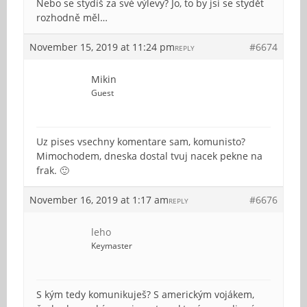
Nebo se stydíš za své výlevy? Jo, to by jsi se stydět
rozhodně měl…
November 15, 2019 at 11:24 pm
#6674
REPLY
Mikin
Guest
Uz pises vsechny komentare sam, komunisto?
Mimochodem, dneska dostal tvuj nacek pekne na
frak. 🙂
November 16, 2019 at 1:17 am
#6676
REPLY
leho
Keymaster
S kým tedy komunikuješ? S americkým vojákem,