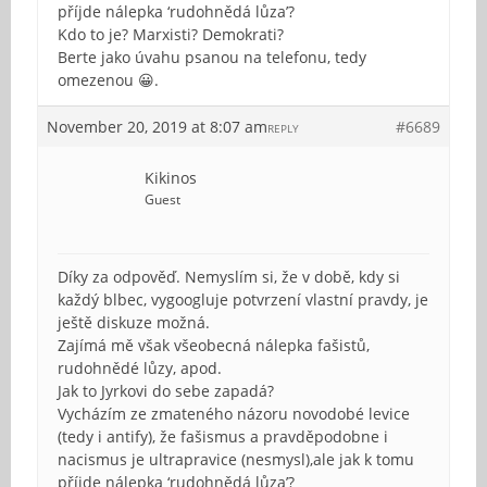
příjde nálepka ‘rudohnědá lůza’?
Kdo to je? Marxisti? Demokrati?
Berte jako úvahu psanou na telefonu, tedy
omezenou 😀.
November 20, 2019 at 8:07 am
#6689
REPLY
Kikinos
Guest
Díky za odpověď. Nemyslím si, že v době, kdy si
každý blbec, vygoogluje potvrzení vlastní pravdy, je
ještě diskuze možná.
Zajímá mě však všeobecná nálepka fašistů,
rudohnědé lůzy, apod.
Jak to Jyrkovi do sebe zapadá?
Vycházím ze zmateného názoru novodobé levice
(tedy i antify), že fašismus a pravděpodobne i
nacismus je ultrapravice (nesmysl),ale jak k tomu
příjde nálepka ‘rudohnědá lůza’?