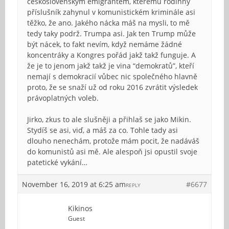
československým emigrantem, kterému rodinný
příslušník zahynul v komunistickém kriminále asi
těžko, že ano. Jakého nácka máš na mysli, to mě
tedy taky podrž. Trumpa asi. Jak ten Trump může
být nácek, to fakt nevím, když nemáme žádné
koncentráky a Kongres pořád jakž takž funguje. A
že je to jenom jakž takž je vina “demokratů”, kteří
nemají s demokracií vůbec nic společného hlavně
proto, že se snaží už od roku 2016 zvrátit výsledek
právoplatných voleb.
Jirko, zkus to ale slušněji a přihlaš se jako Mikin.
Stydíš se asi, viď, a máš za co. Tohle tady asi
dlouho nenechám, protože mám pocit, že nadáváš
do komunistů asi mě. Ale alespoň jsi opustil svoje
patetické vykání…
November 16, 2019 at 6:25 am
#6677
REPLY
Kikinos
Guest