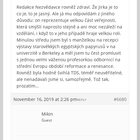
Redakce Nezvědavce rovněž zdraví. Že Jirka je to
co je, to je jasný. Ale já mu odpovídám z jiného
důvodu: on reprezentuje velkou část veřejnosti,
která smýšlí naprosto stejně a ani moc nezáleží na
vzdělání, i když to v jeho případě hraje velkou roli.
Minulou středu jsem byl s manželkou na recepci
výstavy starověkkých egyptských papyrusů v na
univerzitě v Berkeley a měl jsem tu čest promluvit
s jednou velmi váženou profesorkou odbornicí na
střední Evropu období reformace a renesance.
Rovněž byla hodně švihlá TDS, téměř neuvěřitelné,
ale nenadávali jsme si, samozřejmě. Tož tak,
prozatím…
November 16, 2019 at 2:26 pm
#6680
REPLY
Mikin
Guest