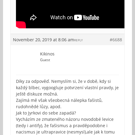
November 20, 2019 at 8:06 am
#6688
REPLY
Kikinos
Guest
Díky za odpověď. Nemyslím si, že v době, kdy si
každý blbec, vygoogluje potvrzení vlastní pravdy, je
ještě diskuze možná.
Zajímá mě však všeobecná nálepka fašistů,
rudohnědé lůzy, apod.
Jak to Jyrkovi do sebe zapadá?
Vycházím ze zmateného názoru novodobé levice
(tedy i antify), že fašismus a pravděpodobne i
nacismus je ultrapravice (nesmysl),ale jak k tomu