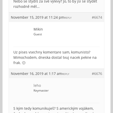
Nebo se stydíš za své výlevy? Jo, to by jsi se stydět
rozhodně měl…
November 15, 2019 at 11:24 pm
#6674
REPLY
Mikin
Guest
Uz pises vsechny komentare sam, komunisto?
Mimochodem, dneska dostal tvuj nacek pekne na
frak. 🙂
November 16, 2019 at 1:17 am
#6676
REPLY
leho
Keymaster
S kým tedy komunikuješ? S americkým vojákem,