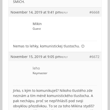
SMICH.
November 14, 2019 at 9:41 pm
#6668
REPLY
Mikin
Guest
Nemas to lehky, komunistickej tlustochu. 🙂
November 15, 2019 at 9:05 pm
#6672
REPLY
leho
Keymaster
Jirko, s kým to komunikuješ? Nikoho tlustého zde
neznám a tím méně komunistického tlusťocha. A
pak nechápu, proč se nepřihlásíš pod svoji
obvyklou přezdívkou. To se za toho Mikina stydíš?