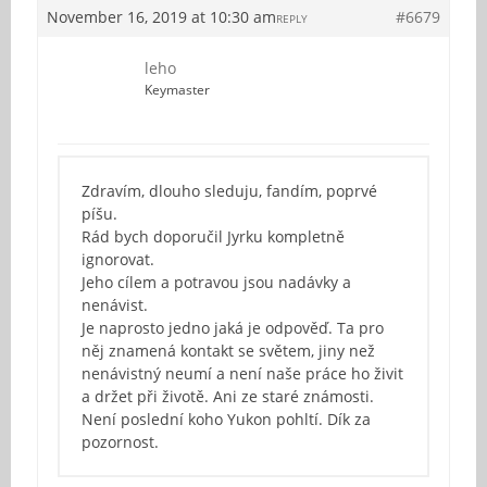
November 16, 2019 at 10:30 am
#6679
REPLY
leho
Keymaster
Zdravím, dlouho sleduju, fandím, poprvé
píšu.
Rád bych doporučil Jyrku kompletně
ignorovat.
Jeho cílem a potravou jsou nadávky a
nenávist.
Je naprosto jedno jaká je odpověď. Ta pro
něj znamená kontakt se světem, jiny než
nenávistný neumí a není naše práce ho živit
a držet při životě. Ani ze staré známosti.
Není poslední koho Yukon pohltí. Dík za
pozornost.