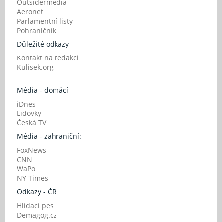
Outsidermedia
Aeronet
Parlamentní listy
Pohraničník
Důležité odkazy
Kontakt na redakci
Kulisek.org
Média - domácí
iDnes
Lidovky
Česká TV
Média - zahraniční:
FoxNews
CNN
WaPo
NY Times
Odkazy - ČR
Hlídací pes
Demagog.cz