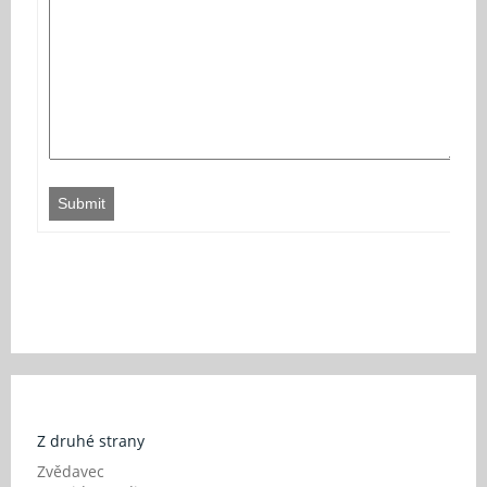
Submit
Z druhé strany
Zvědavec