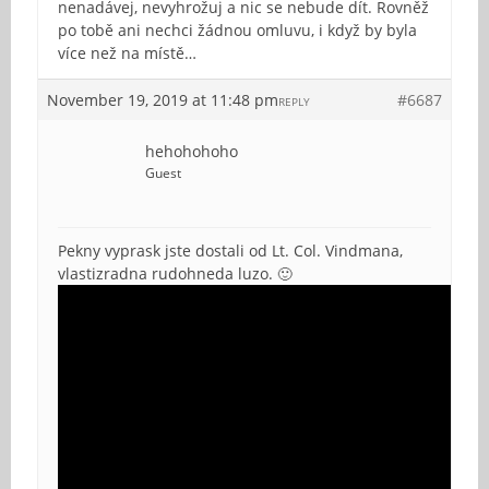
nenadávej, nevyhrožuj a nic se nebude dít. Rovněž
po tobě ani nechci žádnou omluvu, i když by byla
více než na místě…
November 19, 2019 at 11:48 pm
#6687
REPLY
hehohohoho
Guest
Pekny vyprask jste dostali od Lt. Col. Vindmana,
vlastizradna rudohneda luzo. 🙂