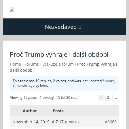
Nezvedavec
Domů
Proč Trump vyhraje i další období
Fórum
Home
›
Forums
›
Diskuze a fórum
›
Proč Trump vyhraje i
další období
This topic has 19 replies, 2 voices, and was last updated
6 years,
O Nezvědavci
8 months ago
by
leho
.
Viewing 15 posts - 1 through 15 (of 20 total)
1
2
→
Kontakt
Author
Posts
November 14, 2019 at 7:17 pm
#6666
REPLY