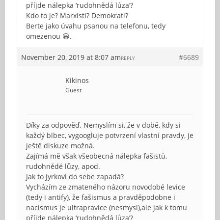
příjde nálepka ‘rudohnědá lůza’?
Kdo to je? Marxisti? Demokrati?
Berte jako úvahu psanou na telefonu, tedy
omezenou 😀.
November 20, 2019 at 8:07 am
#6689
REPLY
Kikinos
Guest
Díky za odpověď. Nemyslím si, že v době, kdy si
každý blbec, vygoogluje potvrzení vlastní pravdy, je
ještě diskuze možná.
Zajímá mě však všeobecná nálepka fašistů,
rudohnědé lůzy, apod.
Jak to Jyrkovi do sebe zapadá?
Vycházím ze zmateného názoru novodobé levice
(tedy i antify), že fašismus a pravděpodobne i
nacismus je ultrapravice (nesmysl),ale jak k tomu
příjde nálepka ‘rudohnědá lůza’?