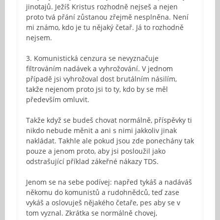
jinotajů. Ježíš Kristus rozhodně nejseš a nejen
proto tvá přání zůstanou zřejmě nesplněna. Není
mi známo, kdo je tu nějaký četař. Já to rozhodně
nejsem.
3. Komunistická cenzura se nevyznačuje
filtrováním nadávek a vyhrožování. V jednom
případě jsi vyhrožoval dost brutálním násilím,
takže nejenom proto jsi to ty, kdo by se měl
především omluvit.
Takže když se budeš chovat normálně, příspěvky ti
nikdo nebude měnit a ani s nimi jakkoliv jinak
nakládat. Takhle ale pokud jsou zde ponechány tak
pouze a jenom proto, aby jsi posloužil jako
odstrašující příklad zákeřné nákazy TDS.
Jenom se na sebe podívej: napřed tykáš a nadáváš
někomu do komunistů a rudohnědců, teď zase
vykáš a oslovuješ nějakého četaře, pes aby se v
tom vyznal. Zkrátka se normálně chovej,