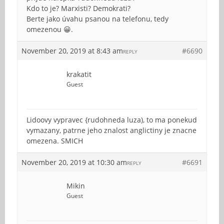
Kdo to je? Marxisti? Demokrati?
Berte jako úvahu psanou na telefonu, tedy
omezenou 😀.
November 20, 2019 at 8:43 am
#6690
REPLY
krakatit
Guest
Lidoovy vypravec {rudohneda luza), to ma ponekud
vymazany, patrne jeho znalost anglictiny je znacne
omezena. SMICH
November 20, 2019 at 10:30 am
#6691
REPLY
Mikin
Guest