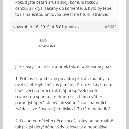
Pokud jste cetari zrusil svoji komunistickou
cenzuru i krysi zasahy do komentaru, bylo by lepe
to i s nalezitou omluvou uvest na titulni strance.
November 16, 2019 at 5:01 pm
#6682
REPLY
leho
Keymaster
Jirko, asi jsi mi nerozumněl, takže to zkusíme jinak:
1. Přihlas se pod svoji původní přezdívkou abych
neztrácel zbytečně čas ji měnit. Protože když mám
lepší věci na práci, tak tvůj příspěvek hodím
rovnou do spamu a nebudu se s tebou vůbec
párat. Jsi úplně stejný jak svého času spamující
zvědavci ze Stworových diskuzí. To tě nenapadlo?
2. Pokud od někoho něco chceš, oslov ho normálně
tak jak jsi dotyčného vždy oslovoval a nepoužívaj