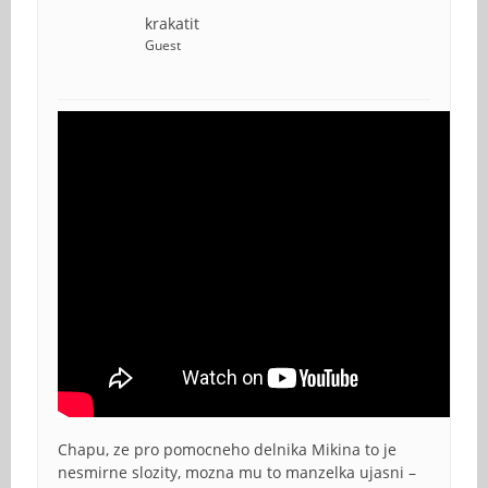
krakatit
Guest
Chapu, ze pro pomocneho delnika Mikina to je
nesmirne slozity, mozna mu to manzelka ujasni –