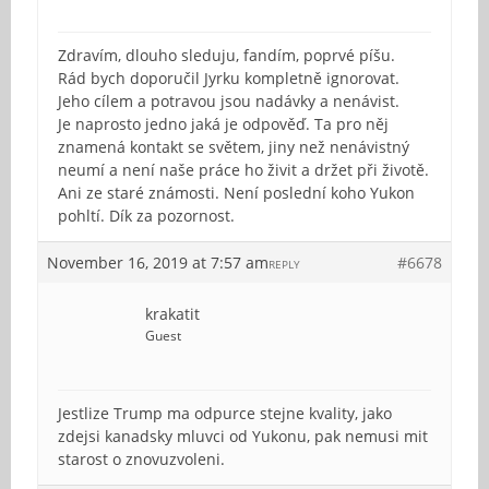
Zdravím, dlouho sleduju, fandím, poprvé píšu.
Rád bych doporučil Jyrku kompletně ignorovat.
Jeho cílem a potravou jsou nadávky a nenávist.
Je naprosto jedno jaká je odpověď. Ta pro něj
znamená kontakt se světem, jiny než nenávistný
neumí a není naše práce ho živit a držet při životě.
Ani ze staré známosti. Není poslední koho Yukon
pohltí. Dík za pozornost.
November 16, 2019 at 7:57 am
#6678
REPLY
krakatit
Guest
Jestlize Trump ma odpurce stejne kvality, jako
zdejsi kanadsky mluvci od Yukonu, pak nemusi mit
starost o znovuzvoleni.