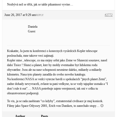
Nezbývá než se těšit, jak se tahle pikantnost vyvine…
June 26, 2017 at 9:29 am
#2772
REPLY
Daniela
Guest
Krakatite, Ja jsem tu konferenci o konecnych vysledcich Kepler telescope
poslouchala, mne takove veci zajimaji.
Kepler mise , telescope, co ma stejny orbit jako Zeme ve Slunecni soustave, nasel
dalsi Tisice ! Slunci a planet, kter by mohly eventualne byt lidskemu rodu
obyvatelne. Jsou ale na nase schopnosti nesmirne daleko, miliardy a miliardy
kilometru. Nasa tyto planety zaradila do sveho noveho katalogu.
Na konferenci NASA se vedci vytecne bavili o spekulacich “jinych planet Zemi”,
zadne dohady nevyvraceli, zvlaste ta pani vedkyne, ta se vzdy tajuplne usmala a “I
don’t rule it out”…. NASA potrebuje zajem verejnnosti, tak oni v celku tu
obrazotvornost podporuji.
To vis, ja se rada zaobiram “co kdyby”, extraterestial civilisace je muj konicek.
Filmy jako Space Odyssey 2001, Erich von Daniken, to zanechalo stopy… 🙂
Author
Posts