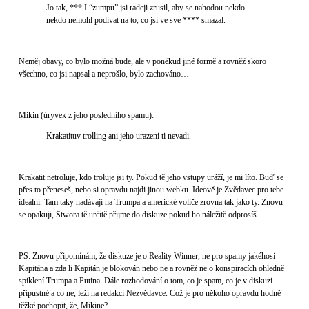
Jo tak, *** I “zumpu” jsi radeji zrusil, aby se nahodou nekdo
nekdo nemohl podivat na to, co jsi ve sve **** smazal.
Neměj obavy, co bylo možná bude, ale v poněkud jiné formě a rovněž skoro
všechno, co jsi napsal a neprošlo, bylo zachováno…
Mikin (úryvek z jeho posledního spamu):
Krakatituv trolling ani jeho urazeni ti nevadi.
Krakatit netroluje, kdo troluje jsi ty. Pokud tě jeho vstupy uráží, je mi líto. Buď se
přes to přeneseš, nebo si opravdu najdi jinou webku. Ideově je Zvědavec pro tebe
ideální. Tam taky nadávají na Trumpa a americké voliče zrovna tak jako ty. Znovu
se opakuji, Stwora tě určitě přijme do diskuze pokud ho náležitě odprosíš…
PS: Znovu připomínám, že diskuze je o Reality Winner, ne pro spamy jakéhosi
Kapitána a zda li Kapitán je blokován nebo ne a rovněž ne o konspiracích ohledně
spiklení Trumpa a Putina. Dále rozhodování o tom, co je spam, co je v diskuzi
přípustné a co ne, leží na redakci Nezvědavce. Což je pro někoho opravdu hodně
těžké pochopit, že, Mikine?