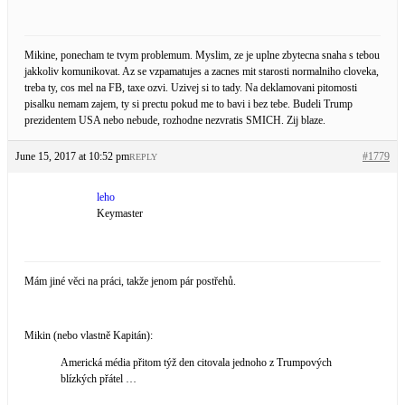
Mikine, ponecham te tvym problemum. Myslim, ze je uplne zbytecna snaha s tebou
jakkoliv komunikovat. Az se vzpamatujes a zacnes mit starosti normalniho cloveka,
treba ty, cos mel na FB, taxe ozvi. Uzivej si to tady. Na deklamovani pitomosti
pisalku nemam zajem, ty si prectu pokud me to bavi i bez tebe. Budeli Trump
prezidentem USA nebo nebude, rozhodne nezvratis SMICH. Zij blaze.
June 15, 2017 at 10:52 pm
#1779
REPLY
leho
Keymaster
Mám jiné věci na práci, takže jenom pár postřehů.
Mikin (nebo vlastně Kapitán):
Americká média přitom týž den citovala jednoho z Trumpových
blízkých přátel …