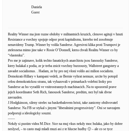
Daniela
Guest
Reality Winner ma jiste ruzne obdoby v militantnich kruzich, clenove agituji v hnuti
Resistance a vsechny spojuje odpor proti kapitalismu, ktereho ted zosobnuje
nenavideny Trump..Winner by volila Sanderse. Agresivni klika proti Trumpovi je
ztelesnena mimo jine take v Rosie O’Donnell, ktera chvali Realitu Winner co by
“vlastenku”.
Pro me je zajimave, kolik techto fanatickych anarchistu jsou fanousky Sanderse,
ktery hulakal z podia, ze je treba znicit vsechny burzousty, Wallstreet gangstery a
zavadet socialismus. . Hadam, ze by pro nej vloni volilo asi milion socialistu.
Demokrati-Hillary v kampani vedeli, ze Bernie vyhrat nemuze, urcite by potopil
celou demokratickou stranu, tak vyhazovali v primarkach volebni listky pro
Sanderse az ho vyradili ve vnitrostrannych machinacich..Na to upozornil prave
jejich koordinator Seth Rich, fanousek Sanderse, predtim, nez byl tak divne
zavrazden.
J.Hodgkinson, sileny strelec na basketbalovem hristi, take zaniceny obdivovatel
Sanderse. Na FB se stykal s jinymi “liberalnimi progressivisty”. Oni se navzajem
podporuji a ideologicky souzni.
——
Nekdy si pustim videa M.Dice. Sice na muj vkus nekdy moc hulaka, jako by dobre
neslysel, – to casto maji mladi muzi asi z te hlucne hudby 🙂 – ale co se tyce