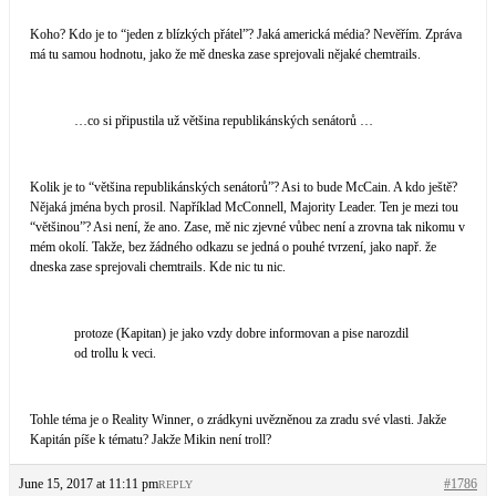
Koho? Kdo je to “jeden z blízkých přátel”? Jaká americká média? Nevěřím. Zpráva
má tu samou hodnotu, jako že mě dneska zase sprejovali nějaké chemtrails.
…co si připustila už většina republikánských senátorů …
Kolik je to “většina republikánských senátorů”? Asi to bude McCain. A kdo ještě?
Nějaká jména bych prosil. Například McConnell, Majority Leader. Ten je mezi tou
“většinou”? Asi není, že ano. Zase, mě nic zjevné vůbec není a zrovna tak nikomu v
mém okolí. Takže, bez žádného odkazu se jedná o pouhé tvrzení, jako např. že
dneska zase sprejovali chemtrails. Kde nic tu nic.
protoze (Kapitan) je jako vzdy dobre informovan a pise narozdil
od trollu k veci.
Tohle téma je o Reality Winner, o zrádkyni uvězněnou za zradu své vlasti. Jakže
Kapitán píše k tématu? Jakže Mikin není troll?
June 15, 2017 at 11:11 pm
#1786
REPLY