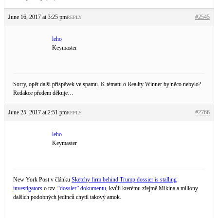
June 16, 2017 at 3:25 pm
#2545
REPLY
leho
Keymaster
Sorry, opět další příspěvek ve spamu. K tématu o Reality Winner by něco nebylo?
Redakce předem děkuje…
June 25, 2017 at 2:51 pm
#2766
REPLY
leho
Keymaster
New York Post v článku
Sketchy firm behind Trump dossier is stalling
investigators
o tzv.
“dossier” dokumentu
, kvůli kterému zřejmě Mikina a miliony
dalších podobných jedinců chytil takový amok.