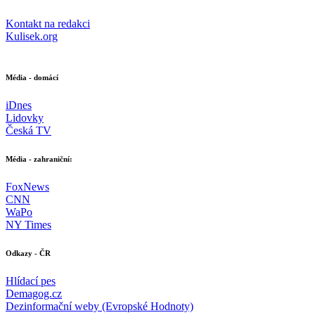
Kontakt na redakci
Kulisek.org
Média - domácí
iDnes
Lidovky
Česká TV
Média - zahraniční:
FoxNews
CNN
WaPo
NY Times
Odkazy - ČR
Hlídací pes
Demagog.cz
Dezinformační weby (Evropské Hodnoty)