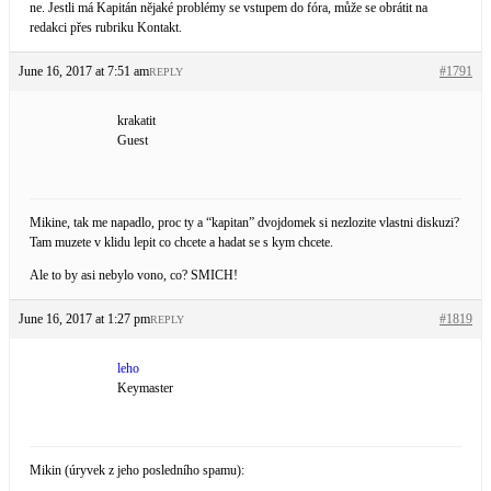
ne. Jestli má Kapitán nějaké problémy se vstupem do fóra, může se obrátit na
redakci přes rubriku Kontakt.
June 16, 2017 at 7:51 am
#1791
REPLY
krakatit
Guest
Mikine, tak me napadlo, proc ty a “kapitan” dvojdomek si nezlozite vlastni diskuzi?
Tam muzete v klidu lepit co chcete a hadat se s kym chcete.
Ale to by asi nebylo vono, co? SMICH!
June 16, 2017 at 1:27 pm
#1819
REPLY
leho
Keymaster
Mikin (úryvek z jeho posledního spamu):