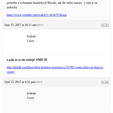
postrehu a vyhmatani lunatickych liberalu, tak dle meho nazoru , v tom je on
jednicka.
https://www.youtube.com/watch?v=qGh7f742zqg
June 15, 2017 at 10:11 am
#1763
REPLY
krakatit
Guest
a pak ze se nic nedeje! SMICH!
http://thehill.com/blogs/blog-briefing-room/news/337907-putin-offers-asylum-to-
comey
June 15, 2017 at 4:31 pm
#1766
REPLY
krakatit
Guest