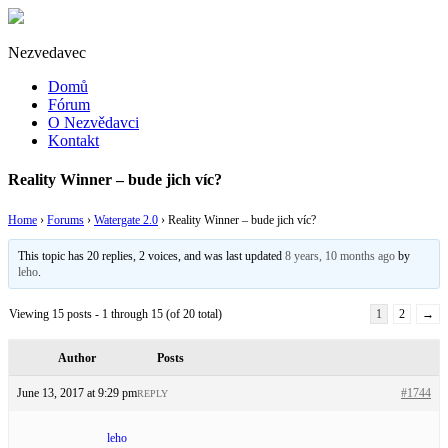
Nezvedavec
Domů
Fórum
O Nezvědavci
Kontakt
Reality Winner – bude jich víc?
Home
›
Forums
›
Watergate 2.0
›
Reality Winner – bude jich víc?
This topic has 20 replies, 2 voices, and was last updated
8 years, 10 months ago
by
leho
.
Viewing 15 posts - 1 through 15 (of 20 total)
1
2
→
Author
Posts
June 13, 2017 at 9:29 pm
#1744
REPLY
leho