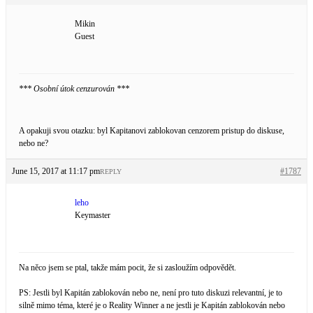
Mikin
Guest
*** Osobní útok cenzurován ***
A opakuji svou otazku: byl Kapitanovi zablokovan cenzorem pristup do diskuse,
nebo ne?
June 15, 2017 at 11:17 pm
#1787
REPLY
leho
Keymaster
Na něco jsem se ptal, takže mám pocit, že si zasloužím odpovědět.
PS: Jestli byl Kapitán zablokován nebo ne, není pro tuto diskuzi relevantní, je to
silně mimo téma, které je o Reality Winner a ne jestli je Kapitán zablokován nebo