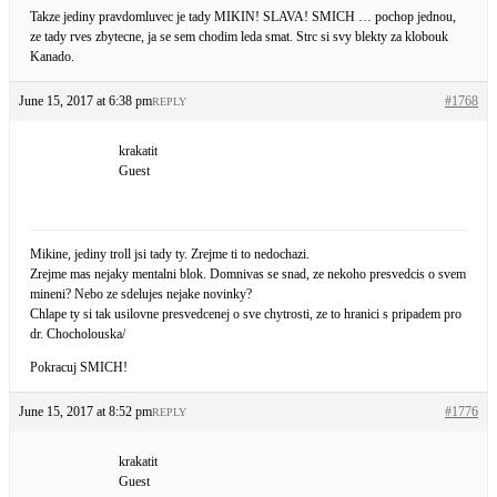
Takze jediny pravdomluvec je tady MIKIN! SLAVA! SMICH … pochop jednou,
ze tady rves zbytecne, ja se sem chodim leda smat. Strc si svy blekty za klobouk
Kanado.
June 15, 2017 at 6:38 pm
#1768
REPLY
krakatit
Guest
Mikine, jediny troll jsi tady ty. Zrejme ti to nedochazi.
Zrejme mas nejaky mentalni blok. Domnivas se snad, ze nekoho presvedcis o svem
mineni? Nebo ze sdelujes nejake novinky?
Chlape ty si tak usilovne presvedcenej o sve chytrosti, ze to hranici s pripadem pro
dr. Chocholouska/
Pokracuj SMICH!
June 15, 2017 at 8:52 pm
#1776
REPLY
krakatit
Guest