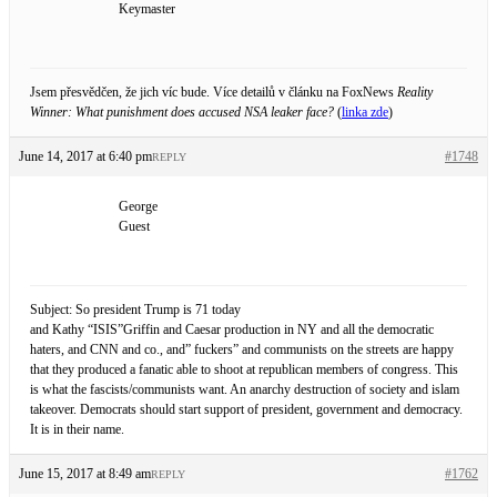
Keymaster
Jsem přesvědčen, že jich víc bude. Více detailů v článku na FoxNews
Reality
Winner: What punishment does accused NSA leaker face?
(
linka zde
)
June 14, 2017 at 6:40 pm
#1748
REPLY
George
Guest
Subject: So president Trump is 71 today
and Kathy “ISIS”Griffin and Caesar production in NY and all the democratic
haters, and CNN and co., and” fuckers” and communists on the streets are happy
that they produced a fanatic able to shoot at republican members of congress. This
is what the fascists/communists want. An anarchy destruction of society and islam
takeover. Democrats should start support of president, government and democracy.
It is in their name.
June 15, 2017 at 8:49 am
#1762
REPLY