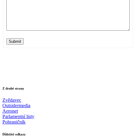
Submit
Z druhé strany
Zvědavec
Outsidermedia
Aeronet
Parlamentní listy
Pohraničník
Důležité odkazy