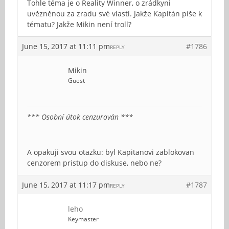
Tohle téma je o Reality Winner, o zrádkyni
uvězněnou za zradu své vlasti. Jakže Kapitán píše k
tématu? Jakže Mikin není troll?
June 15, 2017 at 11:11 pm
#1786
REPLY
Mikin
Guest
*** Osobní útok cenzurován ***
A opakuji svou otazku: byl Kapitanovi zablokovan
cenzorem pristup do diskuse, nebo ne?
June 15, 2017 at 11:17 pm
#1787
REPLY
leho
Keymaster