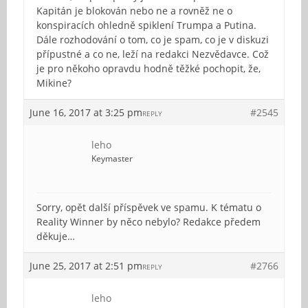
Kapitán je blokován nebo ne a rovněž ne o
konspiracích ohledně spiklení Trumpa a Putina.
Dále rozhodování o tom, co je spam, co je v diskuzi
přípustné a co ne, leží na redakci Nezvědavce. Což
je pro někoho opravdu hodně těžké pochopit, že,
Mikine?
June 16, 2017 at 3:25 pm
#2545
REPLY
leho
Keymaster
Sorry, opět další příspěvek ve spamu. K tématu o
Reality Winner by něco nebylo? Redakce předem
děkuje…
June 25, 2017 at 2:51 pm
#2766
REPLY
leho