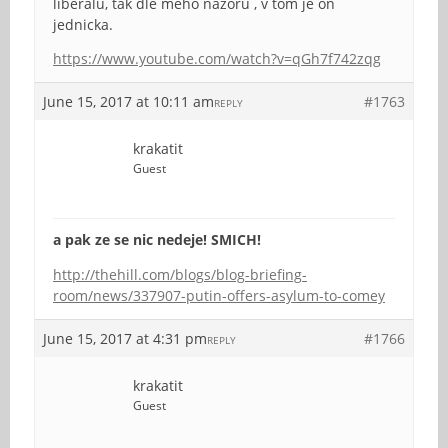
liberalu, tak dle meho nazoru , v tom je on
jednicka.
https://www.youtube.com/watch?v=qGh7f742zqg
June 15, 2017 at 10:11 am
#1763
REPLY
krakatit
Guest
a pak ze se nic nedeje! SMICH!
http://thehill.com/blogs/blog-briefing-
room/news/337907-putin-offers-asylum-to-comey
June 15, 2017 at 4:31 pm
#1766
REPLY
krakatit
Guest