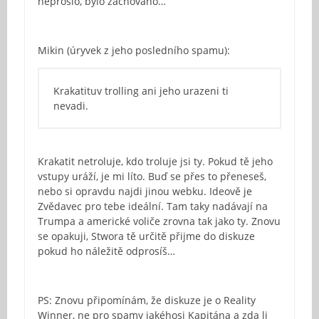
neprošlo, bylo zachováno…
Mikin (úryvek z jeho posledního spamu):
Krakatituv trolling ani jeho urazeni ti
nevadi.
Krakatit netroluje, kdo troluje jsi ty. Pokud tě jeho
vstupy uráží, je mi líto. Buď se přes to přeneseš,
nebo si opravdu najdi jinou webku. Ideově je
Zvědavec pro tebe ideální. Tam taky nadávají na
Trumpa a americké voliče zrovna tak jako ty. Znovu
se opakuji, Stwora tě určitě přijme do diskuze
pokud ho náležitě odprosíš…
PS: Znovu připomínám, že diskuze je o Reality
Winner, ne pro spamy jakéhosi Kapitána a zda li