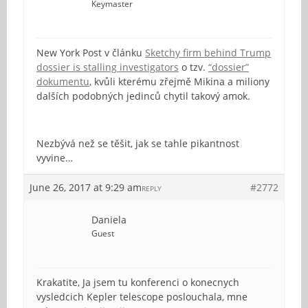
Keymaster
New York Post v článku
Sketchy firm behind Trump
dossier is stalling investigators
o tzv.
“dossier”
dokumentu
, kvůli kterému zřejmě Mikina a miliony
dalších podobných jedinců chytil takový amok.
Nezbývá než se těšit, jak se tahle pikantnost
vyvine…
June 26, 2017 at 9:29 am
#2772
REPLY
Daniela
Guest
Krakatite, Ja jsem tu konferenci o konecnych
vysledcich Kepler telescope poslouchala, mne