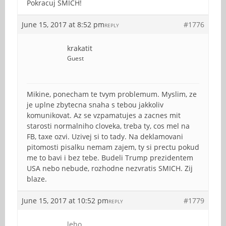
Pokracuj SMICH!
June 15, 2017 at 8:52 pm
#1776
REPLY
krakatit
Guest
Mikine, ponecham te tvym problemum. Myslim, ze
je uplne zbytecna snaha s tebou jakkoliv
komunikovat. Az se vzpamatujes a zacnes mit
starosti normalniho cloveka, treba ty, cos mel na
FB, taxe ozvi. Uzivej si to tady. Na deklamovani
pitomosti pisalku nemam zajem, ty si prectu pokud
me to bavi i bez tebe. Budeli Trump prezidentem
USA nebo nebude, rozhodne nezvratis SMICH. Zij
blaze.
June 15, 2017 at 10:52 pm
#1779
REPLY
leho