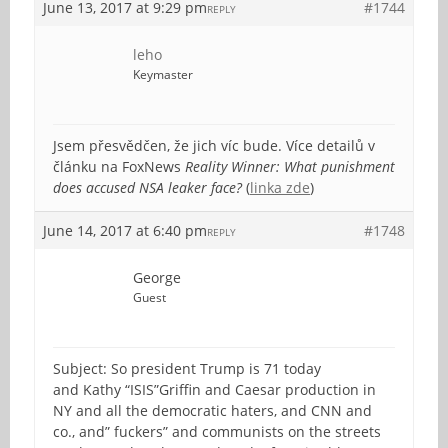
June 13, 2017 at 9:29 pm
#1744
REPLY
leho
Keymaster
Jsem přesvědčen, že jich víc bude. Více detailů v
článku na FoxNews
Reality Winner: What punishment
does accused NSA leaker face?
(
linka zde
)
June 14, 2017 at 6:40 pm
#1748
REPLY
George
Guest
Subject: So president Trump is 71 today
and Kathy “ISIS”Griffin and Caesar production in
NY and all the democratic haters, and CNN and
co., and” fuckers” and communists on the streets