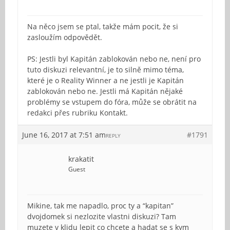
Na něco jsem se ptal, takže mám pocit, že si
zasloužím odpovědět.
PS: Jestli byl Kapitán zablokován nebo ne, není pro
tuto diskuzi relevantní, je to silně mimo téma,
které je o Reality Winner a ne jestli je Kapitán
zablokován nebo ne. Jestli má Kapitán nějaké
problémy se vstupem do fóra, může se obrátit na
redakci přes rubriku Kontakt.
June 16, 2017 at 7:51 am
#1791
REPLY
krakatit
Guest
Mikine, tak me napadlo, proc ty a “kapitan”
dvojdomek si nezlozite vlastni diskuzi? Tam
muzete v klidu lepit co chcete a hadat se s kym