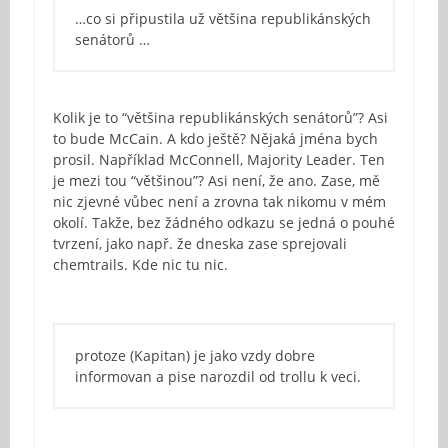
…co si připustila už většina republikánských
senátorů …
Kolik je to “většina republikánských senátorů”? Asi
to bude McCain. A kdo ještě? Nějaká jména bych
prosil. Například McConnell, Majority Leader. Ten
je mezi tou “většinou”? Asi není, že ano. Zase, mě
nic zjevné vůbec není a zrovna tak nikomu v mém
okolí. Takže, bez žádného odkazu se jedná o pouhé
tvrzení, jako např. že dneska zase sprejovali
chemtrails. Kde nic tu nic.
protoze (Kapitan) je jako vzdy dobre
informovan a pise narozdil od trollu k veci.