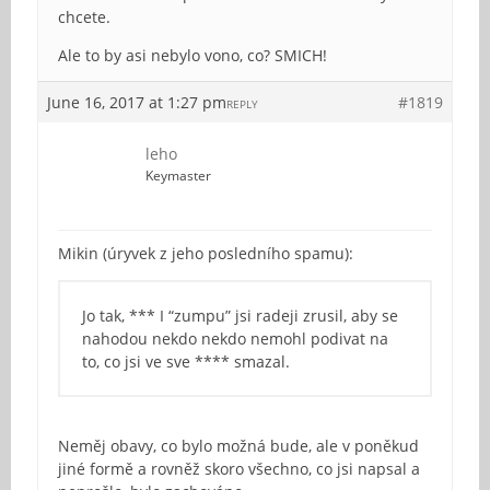
chcete.
Ale to by asi nebylo vono, co? SMICH!
June 16, 2017 at 1:27 pm
#1819
REPLY
leho
Keymaster
Mikin (úryvek z jeho posledního spamu):
Jo tak, *** I “zumpu” jsi radeji zrusil, aby se
nahodou nekdo nekdo nemohl podivat na
to, co jsi ve sve **** smazal.
Neměj obavy, co bylo možná bude, ale v poněkud
jiné formě a rovněž skoro všechno, co jsi napsal a