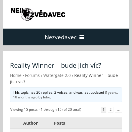
Nezvedavec
Domů
Reality Winner – bude jich víc?
Fórum
Home
›
Forums
›
Watergate 2.0
›
Reality Winner – bude
jich víc?
This topic has 20 replies, 2 voices, and was last updated
8 years,
O Nezvědavci
10 months ago
by
leho
.
Viewing 15 posts - 1 through 15 (of 20 total)
1
2
→
Kontakt
Author
Posts