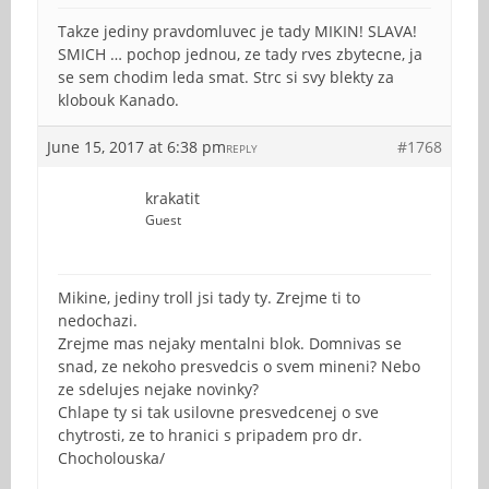
Takze jediny pravdomluvec je tady MIKIN! SLAVA!
SMICH … pochop jednou, ze tady rves zbytecne, ja
se sem chodim leda smat. Strc si svy blekty za
klobouk Kanado.
June 15, 2017 at 6:38 pm
#1768
REPLY
krakatit
Guest
Mikine, jediny troll jsi tady ty. Zrejme ti to
nedochazi.
Zrejme mas nejaky mentalni blok. Domnivas se
snad, ze nekoho presvedcis o svem mineni? Nebo
ze sdelujes nejake novinky?
Chlape ty si tak usilovne presvedcenej o sve
chytrosti, ze to hranici s pripadem pro dr.
Chocholouska/