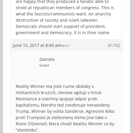
are happy that they produced a fanatic able to
shoot at republican members of congress. This is
what the fascists/communists want. An anarchy
destruction of society and islam takeover.
Democrats should start support of president,
government and democracy. It is in their name.
June 15, 2017 at 8:49 am
#1762
REPLY
Daniela
Guest
Reality Winner ma jiste ruzne obdoby v
militantnich kruzich, clenove agituji v hnuti
Resistance a vsechny spojuje odpor proti
kapitalismu, ktereho ted zosobnuje nenavideny
Trump..Winner by volila Sanderse. Agresivni klika
proti Trumpovi je ztelesnena mimo jine take v
Rosie O’Donnell, ktera chvali Realitu Winner co by
“vlastenku”.