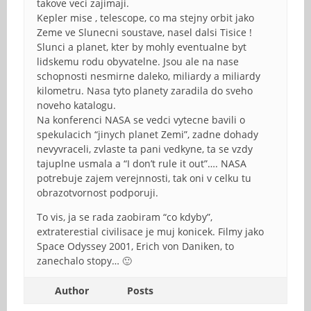
takove veci zajimaji.
Kepler mise , telescope, co ma stejny orbit jako
Zeme ve Slunecni soustave, nasel dalsi Tisice !
Slunci a planet, kter by mohly eventualne byt
lidskemu rodu obyvatelne. Jsou ale na nase
schopnosti nesmirne daleko, miliardy a miliardy
kilometru. Nasa tyto planety zaradila do sveho
noveho katalogu.
Na konferenci NASA se vedci vytecne bavili o
spekulacich “jinych planet Zemi”, zadne dohady
nevyvraceli, zvlaste ta pani vedkyne, ta se vzdy
tajuplne usmala a “I don’t rule it out”…. NASA
potrebuje zajem verejnnosti, tak oni v celku tu
obrazotvornost podporuji.
To vis, ja se rada zaobiram “co kdyby”,
extraterestial civilisace je muj konicek. Filmy jako
Space Odyssey 2001, Erich von Daniken, to
zanechalo stopy… 🙂
Author
Posts