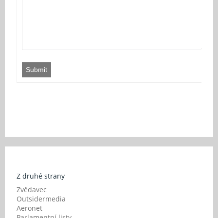
Submit
Z druhé strany
Zvědavec
Outsidermedia
Aeronet
Parlamentní listy