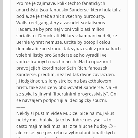
Pro me je zajimave, kolik techto fanatickych
anarchistu jsou fanousky Sanderse, ktery hulakal z
podia, ze je treba znicit vsechny burzousty,
Wallstreet gangstery a zavadet socialismus. .
Hadam, ze by pro nej vloni volilo asi milion
socialistu. Demokrati-Hillary v kampani vedeli, ze
Bernie vyhrat nemuze, urcite by potopil celou
demokratickou stranu, tak vyhazovali v primarkach
volebni listky pro Sanderse az ho vyradili ve
vnitrostrannych machinacich..Na to upozornil
prave jejich koordinator Seth Rich, fanousek
Sanderse, predtim, nez byl tak divne zavrazden.
J.Hodgkinson, sileny strelec na basketbalovem
hristi, take zaniceny obdivovatel Sanderse. Na FB
se stykal s jinymi “liberalnimi progressivisty”. Oni
se navzajem podporuji a ideologicky souzni.
——
Nekdy si pustim videa M.Dice. Sice na muj vkus
nekdy moc hulaka, jako by dobre neslysel, – to
casto maji mladi muzi asi z te hlucne hudby 🙂 –
ale co se tyce postrehu a vyhmatani lunatickych