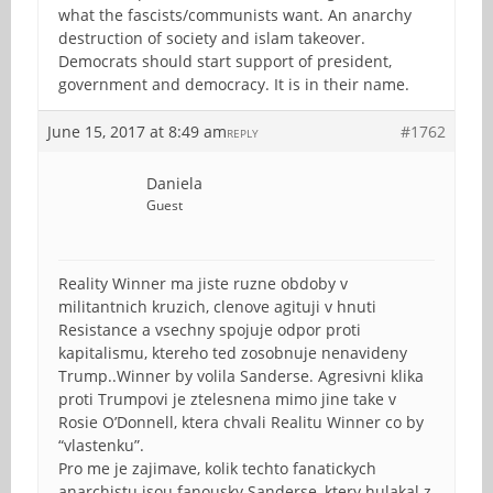
what the fascists/communists want. An anarchy
destruction of society and islam takeover.
Democrats should start support of president,
government and democracy. It is in their name.
June 15, 2017 at 8:49 am
#1762
REPLY
Daniela
Guest
Reality Winner ma jiste ruzne obdoby v
militantnich kruzich, clenove agituji v hnuti
Resistance a vsechny spojuje odpor proti
kapitalismu, ktereho ted zosobnuje nenavideny
Trump..Winner by volila Sanderse. Agresivni klika
proti Trumpovi je ztelesnena mimo jine take v
Rosie O’Donnell, ktera chvali Realitu Winner co by
“vlastenku”.
Pro me je zajimave, kolik techto fanatickych
anarchistu jsou fanousky Sanderse, ktery hulakal z