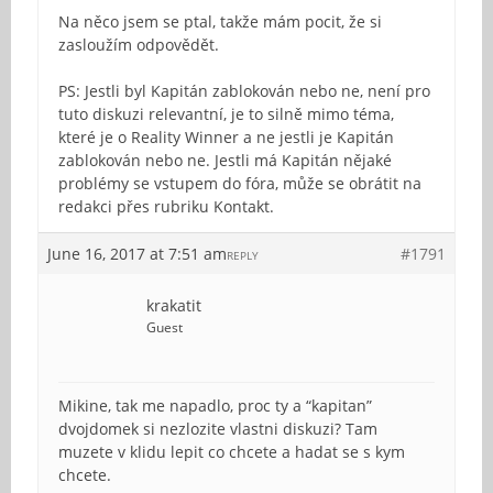
Na něco jsem se ptal, takže mám pocit, že si
zasloužím odpovědět.
PS: Jestli byl Kapitán zablokován nebo ne, není pro
tuto diskuzi relevantní, je to silně mimo téma,
které je o Reality Winner a ne jestli je Kapitán
zablokován nebo ne. Jestli má Kapitán nějaké
problémy se vstupem do fóra, může se obrátit na
redakci přes rubriku Kontakt.
June 16, 2017 at 7:51 am
#1791
REPLY
krakatit
Guest
Mikine, tak me napadlo, proc ty a “kapitan”
dvojdomek si nezlozite vlastni diskuzi? Tam
muzete v klidu lepit co chcete a hadat se s kym
chcete.