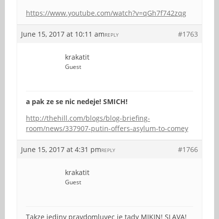
https://www.youtube.com/watch?v=qGh7f742zqg
June 15, 2017 at 10:11 am
#1763
REPLY
krakatit
Guest
a pak ze se nic nedeje! SMICH!
http://thehill.com/blogs/blog-briefing-
room/news/337907-putin-offers-asylum-to-comey
June 15, 2017 at 4:31 pm
#1766
REPLY
krakatit
Guest
Takze jediny pravdomluvec je tady MIKIN! SLAVA!