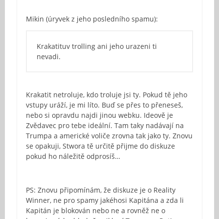
Mikin (úryvek z jeho posledního spamu):
Krakatituv trolling ani jeho urazeni ti
nevadi.
Krakatit netroluje, kdo troluje jsi ty. Pokud tě jeho
vstupy uráží, je mi líto. Buď se přes to přeneseš,
nebo si opravdu najdi jinou webku. Ideově je
Zvědavec pro tebe ideální. Tam taky nadávají na
Trumpa a americké voliče zrovna tak jako ty. Znovu
se opakuji, Stwora tě určitě přijme do diskuze
pokud ho náležitě odprosíš…
PS: Znovu připomínám, že diskuze je o Reality
Winner, ne pro spamy jakéhosi Kapitána a zda li
Kapitán je blokován nebo ne a rovněž ne o