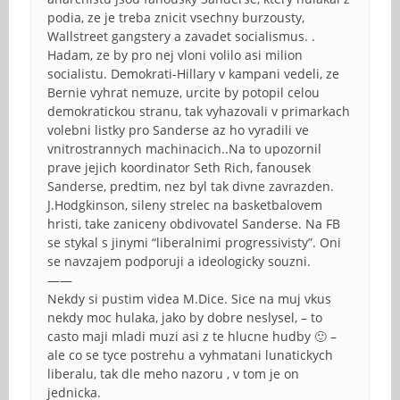
podia, ze je treba znicit vsechny burzousty,
Wallstreet gangstery a zavadet socialismus. .
Hadam, ze by pro nej vloni volilo asi milion
socialistu. Demokrati-Hillary v kampani vedeli, ze
Bernie vyhrat nemuze, urcite by potopil celou
demokratickou stranu, tak vyhazovali v primarkach
volebni listky pro Sanderse az ho vyradili ve
vnitrostrannych machinacich..Na to upozornil
prave jejich koordinator Seth Rich, fanousek
Sanderse, predtim, nez byl tak divne zavrazden.
J.Hodgkinson, sileny strelec na basketbalovem
hristi, take zaniceny obdivovatel Sanderse. Na FB
se stykal s jinymi “liberalnimi progressivisty”. Oni
se navzajem podporuji a ideologicky souzni.
——
Nekdy si pustim videa M.Dice. Sice na muj vkus
nekdy moc hulaka, jako by dobre neslysel, – to
casto maji mladi muzi asi z te hlucne hudby 🙂 –
ale co se tyce postrehu a vyhmatani lunatickych
liberalu, tak dle meho nazoru , v tom je on
jednicka.