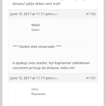
tématu? Jakže Mikin není troll?
June 15, 2017 at 11:11 pm
#1786
REPLY
Mikin
Guest
*** Osobní útok cenzurován ***
A opakuji svou otazku: byl Kapitanovi zablokovan
cenzorem pristup do diskuse, nebo ne?
June 15, 2017 at 11:17 pm
#1787
REPLY
leho
Keymaster