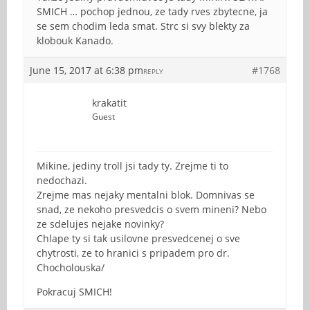
SMICH … pochop jednou, ze tady rves zbytecne, ja
se sem chodim leda smat. Strc si svy blekty za
klobouk Kanado.
June 15, 2017 at 6:38 pm
#1768
REPLY
krakatit
Guest
Mikine, jediny troll jsi tady ty. Zrejme ti to
nedochazi.
Zrejme mas nejaky mentalni blok. Domnivas se
snad, ze nekoho presvedcis o svem mineni? Nebo
ze sdelujes nejake novinky?
Chlape ty si tak usilovne presvedcenej o sve
chytrosti, ze to hranici s pripadem pro dr.
Chocholouska/
Pokracuj SMICH!