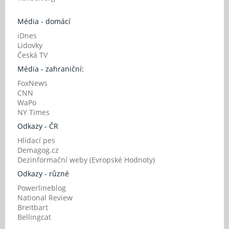
Média - domácí
iDnes
Lidovky
Česká TV
Média - zahraniční:
FoxNews
CNN
WaPo
NY Times
Odkazy - ČR
Hlídací pes
Demagog.cz
Dezinformační weby (Evropské Hodnoty)
Odkazy - různé
Powerlineblog
National Review
Breitbart
Bellingcat