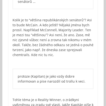
senátorů …
Kolik je to “většina republikánských senátorů”? Asi
to bude McCain. A kdo ještě? Nějaká jména bych
prosil. Například McConnell, Majority Leader. Ten
je mezi tou “většinou”? Asi není, že ano. Zase, mě
nic zjevné vůbec není a zrovna tak nikomu v mém
okolí. Takže, bez žádného odkazu se jedná o pouhé
tvrzení, jako např. že dneska zase sprejovali
chemtrails. Kde nic tu nic.
protoze (Kapitan) je jako vzdy dobre
informovan a pise narozdil od trollu k veci.
Tohle téma je o Reality Winner, o zrádkyni
uvězněnou za zradu své vlasti. Jakže Kapitán píše k