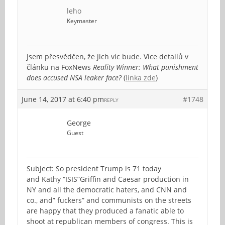
leho
Keymaster
Jsem přesvědčen, že jich víc bude. Více detailů v
článku na FoxNews
Reality Winner: What punishment
does accused NSA leaker face?
(
linka zde
)
June 14, 2017 at 6:40 pm
#1748
REPLY
George
Guest
Subject: So president Trump is 71 today
and Kathy “ISIS”Griffin and Caesar production in
NY and all the democratic haters, and CNN and
co., and” fuckers” and communists on the streets
are happy that they produced a fanatic able to
shoot at republican members of congress. This is