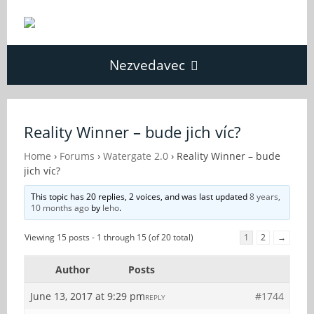
Nezvedavec
Domů
Reality Winner – bude jich víc?
Fórum
Home
›
Forums
›
Watergate 2.0
›
Reality Winner – bude
jich víc?
This topic has 20 replies, 2 voices, and was last updated
8 years,
O Nezvědavci
10 months ago
by
leho
.
Viewing 15 posts - 1 through 15 (of 20 total)
1
2
→
Kontakt
Author
Posts
June 13, 2017 at 9:29 pm
#1744
REPLY