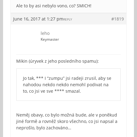
Ale to by asi nebylo vono, co? SMICH!
June 16, 2017 at 1:27 pm
#1819
REPLY
leho
Keymaster
Mikin (úryvek z jeho posledního spamu):
Jo tak, *** I “zumpu” jsi radeji zrusil, aby se
nahodou nekdo nekdo nemohl podivat na
to, co jsi ve sve **** smazal.
Neměj obavy, co bylo možná bude, ale v poněkud
jiné formě a rovněž skoro všechno, co jsi napsal a
neprošlo, bylo zachováno…