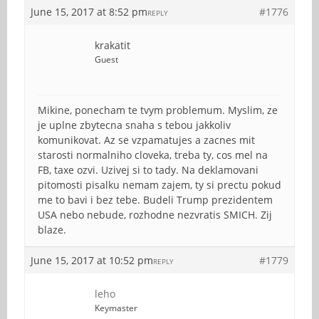
June 15, 2017 at 8:52 pm
#1776
REPLY
krakatit
Guest
Mikine, ponecham te tvym problemum. Myslim, ze
je uplne zbytecna snaha s tebou jakkoliv
komunikovat. Az se vzpamatujes a zacnes mit
starosti normalniho cloveka, treba ty, cos mel na
FB, taxe ozvi. Uzivej si to tady. Na deklamovani
pitomosti pisalku nemam zajem, ty si prectu pokud
me to bavi i bez tebe. Budeli Trump prezidentem
USA nebo nebude, rozhodne nezvratis SMICH. Zij
blaze.
June 15, 2017 at 10:52 pm
#1779
REPLY
leho
Keymaster