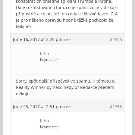
konspiracích ohledně spiklení Trumpa a Putina.
Dále rozhodování o tom, co je spam, co je v diskuzi
přípustné a co ne, leží na redakci Nezvědavce. Což
je pro někoho opravdu hodně těžké pochopit, že,
Mikine?
June 16, 2017 at 3:25 pm
#2545
REPLY
leho
Keymaster
Sorry, opět další příspěvek ve spamu. K tématu o
Reality Winner by něco nebylo? Redakce předem
děkuje…
June 25, 2017 at 2:51 pm
#2766
REPLY
leho
Keymaster