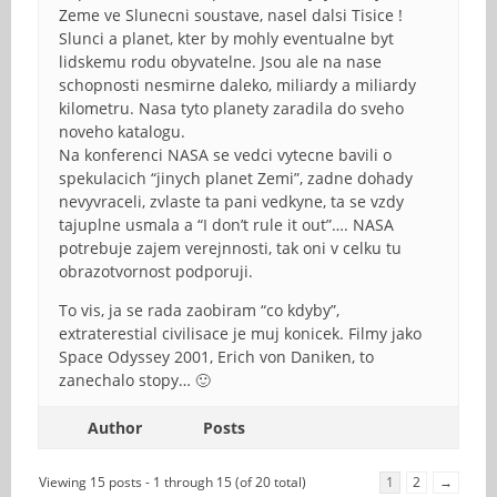
Zeme ve Slunecni soustave, nasel dalsi Tisice !
Slunci a planet, kter by mohly eventualne byt
lidskemu rodu obyvatelne. Jsou ale na nase
schopnosti nesmirne daleko, miliardy a miliardy
kilometru. Nasa tyto planety zaradila do sveho
noveho katalogu.
Na konferenci NASA se vedci vytecne bavili o
spekulacich “jinych planet Zemi”, zadne dohady
nevyvraceli, zvlaste ta pani vedkyne, ta se vzdy
tajuplne usmala a “I don’t rule it out”…. NASA
potrebuje zajem verejnnosti, tak oni v celku tu
obrazotvornost podporuji.
To vis, ja se rada zaobiram “co kdyby”,
extraterestial civilisace je muj konicek. Filmy jako
Space Odyssey 2001, Erich von Daniken, to
zanechalo stopy… 🙂
Author
Posts
Viewing 15 posts - 1 through 15 (of 20 total)
1
2
→