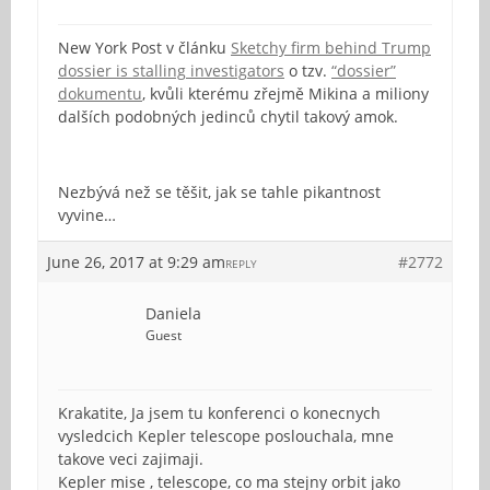
New York Post v článku
Sketchy firm behind Trump
dossier is stalling investigators
o tzv.
“dossier”
dokumentu
, kvůli kterému zřejmě Mikina a miliony
dalších podobných jedinců chytil takový amok.
Nezbývá než se těšit, jak se tahle pikantnost
vyvine…
June 26, 2017 at 9:29 am
#2772
REPLY
Daniela
Guest
Krakatite, Ja jsem tu konferenci o konecnych
vysledcich Kepler telescope poslouchala, mne
takove veci zajimaji.
Kepler mise , telescope, co ma stejny orbit jako