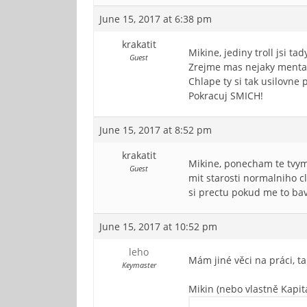
June 15, 2017 at 6:38 pm
krakatit
Mikine, jediny troll jsi ta
Guest
Zrejme mas nejaky mental
Chlape ty si tak usilovne
Pokracuj SMICH!
June 15, 2017 at 8:52 pm
krakatit
Mikine, ponecham te tvym
Guest
mit starosti normalniho cl
si prectu pokud me to ba
June 15, 2017 at 10:52 pm
leho
Mám jiné věci na práci, t
Keymaster
Mikin (nebo vlastně Kapit