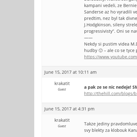
kampani vedeli, ze Bernie
Sanderse az ho vyradili v
predtim, nez byl tak divn
J.Hodgkinson, sileny strel
progressivisty”. Oni se n
——
Nekdy si pustim videa M.D
hudby 🙂 – ale co se tyce
https://www.youtube.co
June 15, 2017 at 10:11 am
krakatit
a pak ze se nic nedeje! 
Guest
http://thehill.com/blogs
June 15, 2017 at 4:31 pm
krakatit
Takze jediny pravdomluvec
Guest
svy blekty za klobouk Kan