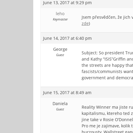
June 13, 2017 at 9:29 pm
leho
Jsem přesvědčen, že jich 
Keymaster
zde
)
June 14, 2017 at 6:40 pm
George
Subject: So president Tru
Guest
and Kathy “ISIS”Griffin a
the streets are happy tha
fascists/communists want.
government and democracy
June 15, 2017 at 8:49 am
Daniela
Reality Winner ma jiste r
Guest
kapitalismu, ktereho ted 
jine take v Rosie O’Donnel
Pro me je zajimave, kolik 
burzousty, Wallstreet gang