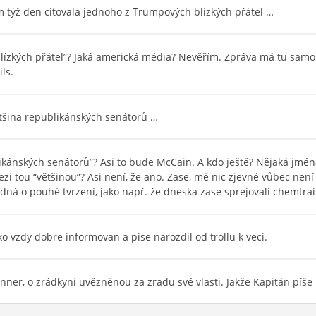
 týž den citovala jednoho z Trumpových blízkých přátel …
 blízkých přátel”? Jaká americká média? Nevěřím. Zpráva má tu sam
ls.
ětšina republikánských senátorů …
blikánských senátorů”? Asi to bude McCain. A kdo ještě? Nějaká jmé
ezi tou “většinou”? Asi není, že ano. Zase, mě nic zjevné vůbec nen
ná o pouhé tvrzení, jako např. že dneska zase sprejovali chemtrails
ko vzdy dobre informovan a pise narozdil od trollu k veci.
nner, o zrádkyni uvězněnou za zradu své vlasti. Jakže Kapitán píše 