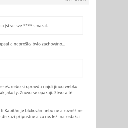
co jsi ve sve **** smazal.
napsal a neprošlo, bylo zachováno…
řeneseš, nebo si opravdu najdi jinou webku.
k jako ty. Znovu se opakuji, Stwora tě
 li Kapitán je blokován nebo ne a rovněž ne
diskuzi přípustné a co ne, leží na redakci