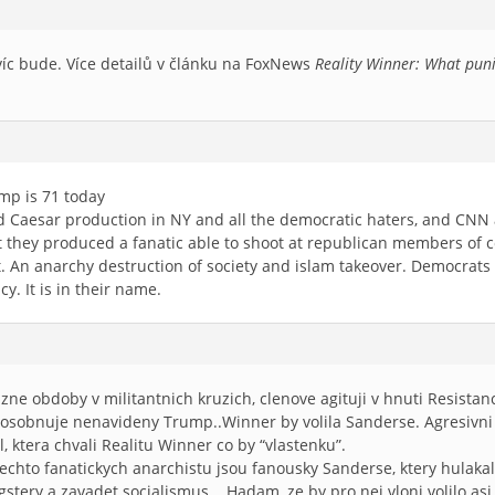
víc bude. Více detailů v článku na FoxNews
Reality Winner: What pun
mp is 71 today
nd Caesar production in NY and all the democratic haters, and CNN
t they produced a fanatic able to shoot at republican members of c
 An anarchy destruction of society and islam takeover. Democrats 
. It is in their name.
uzne obdoby v militantnich kruzich, clenove agituji v hnuti Resista
zosobnuje nenavideny Trump..Winner by volila Sanderse. Agresivni
l, ktera chvali Realitu Winner co by “vlastenku”.
techto fanatickych anarchistu jsou fanousky Sanderse, ktery hulakal 
stery a zavadet socialismus. . Hadam, ze by pro nej vloni volilo asi 