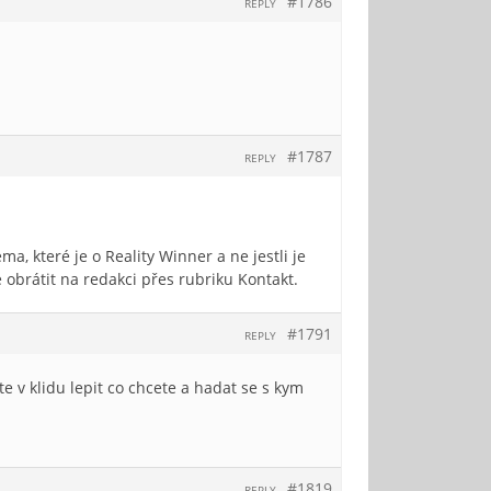
#1786
REPLY
#1787
REPLY
ma, které je o Reality Winner a ne jestli je
obrátit na redakci přes rubriku Kontakt.
#1791
REPLY
e v klidu lepit co chcete a hadat se s kym
#1819
REPLY