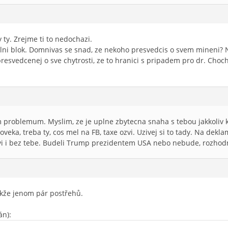
dy ty. Zrejme ti to nedochazi.
ni blok. Domnivas se snad, ze nekoho presvedcis o svem mineni? N
 presvedcenej o sve chytrosti, ze to hranici s pripadem pro dr. Choc
 problemum. Myslim, ze je uplne zbytecna snaha s tebou jakkoliv 
oveka, treba ty, cos mel na FB, taxe ozvi. Uzivej si to tady. Na de
vi i bez tebe. Budeli Trump prezidentem USA nebo nebude, rozhodne
akže jenom pár postřehů.
án):