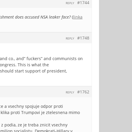
#1744
REPLY
ishment does accused NSA leaker face?
(
linka
#1748
REPLY
 and co., and” fuckers” and communists on
ongress. This is what the
should start support of president,
#1762
REPLY
nce a vsechny spojuje odpor proti
 klika proti Trumpovi je ztelesnena mimo
z podia, ze je treba znicit vsechny
milion socialistu. Demokrati-Hillary v