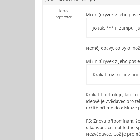
leho
Mikin (úryvek z jeho pos
Keymaster
Jo tak, *** I “zumpu” 
Neměj obavy, co bylo možn
Mikin (úryvek z jeho pos
Krakatituv trolling ani
Krakatit netroluje, kdo tr
Ideově je Zvědavec pro te
určitě přijme do diskuze
PS: Znovu připomínám, že 
o konspiracích ohledně sp
Nezvědavce. Což je pro n