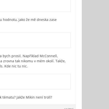
ou hodnotu, jako že mě dneska zase
na bych prosil. Například McConnell,
í a zrovna tak nikomu v mém okolí. Takže,
. Kde nic tu nic.
k tématu? Jakže Mikin není troll?