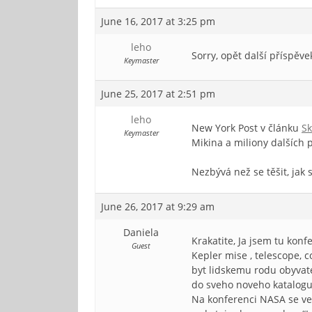
June 16, 2017 at 3:25 pm
leho
Sorry, opět další příspě
Keymaster
June 25, 2017 at 2:51 pm
leho
New York Post v článku
Sk
Keymaster
Mikina a miliony dalších 
Nezbývá než se těšit, jak 
June 26, 2017 at 9:29 am
Daniela
Krakatite, Ja jsem tu kon
Guest
Kepler mise , telescope, c
byt lidskemu rodu obyvate
do sveho noveho katalogu
Na konferenci NASA se ved