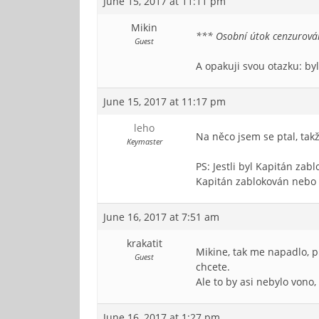
June 15, 2017 at 11:11 pm
Mikin
*** Osobní útok cenzurová
Guest
A opakuji svou otazku: by
June 15, 2017 at 11:17 pm
leho
Na něco jsem se ptal, tak
Keymaster
PS: Jestli byl Kapitán zab
Kapitán zablokován nebo n
June 16, 2017 at 7:51 am
krakatit
Mikine, tak me napadlo, pr
Guest
chcete.
Ale to by asi nebylo vono,
June 16, 2017 at 1:27 pm