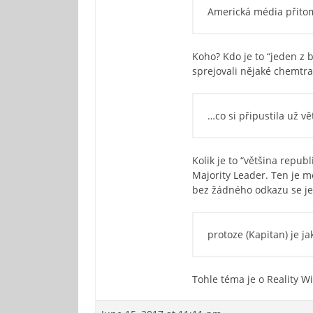
Americká média přitom
Koho? Kdo je to “jeden z
sprejovali nějaké chemtrai
…co si připustila už v
Kolik je to “většina repu
Majority Leader. Ten je m
bez žádného odkazu se jed
protoze (Kapitan) je ja
Tohle téma je o Reality Wi