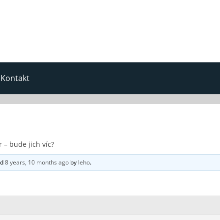
Kontakt
 – bude jich víc?
ed
8 years, 10 months ago
by
leho
.