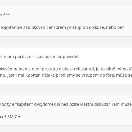
n ***
l Kapitanovi zablokovan cenzorem pristup do diskuse, nebo ne?
že mám pocit, že si zasloužím odpovědět.
lokován nebo ne, není pro tuto diskuzi relevantní, je to silně mimo té
e. Jestli má Kapitán nějaké problémy se vstupem do fóra, může se 
oc ty a “kapitan” dvojdomek si nezlozite vlastni diskuzi? Tam muzet
 co? SMICH!