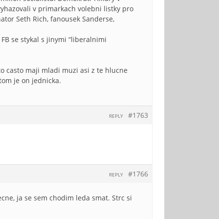
yhazovali v primarkach volebni listky pro
nator Seth Rich, fanousek Sanderse,
B se stykal s jinymi “liberalnimi
o casto maji mladi muzi asi z te hlucne
tom je on jednicka.
#1763
REPLY
#1766
REPLY
cne, ja se sem chodim leda smat. Strc si