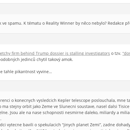
vek ve spamu. K tématu o Reality Winner by něco nebylo? Redakce 
etchy firm behind Trump dossier is stalling investigators
o tzv.
“do
podobných jedinců chytil takový amok.
se tahle pikantnost vyvine…
ferenci o konecnych vysledcich Kepler telescope poslouchala, mne ta
o ma stejny orbit jako Zeme ve Slunecni soustave, nasel dalsi Tisice
lne. Jsou ale na nase schopnosti nesmirne daleko, miliardy a milia
.
ci vytecne bavili o spekulacich “jinych planet Zemi”, zadne dohady 