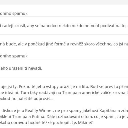
ledního spamu):
jsi radeji zrusil, aby se nahodou nekdo nekdo nemohl podivat na to, 
á bude, ale v poněkud jiné formě a rovněž skoro všechno, co jsi 
ledního spamu):
 jeho urazeni ti nevadi.
oluje jsi ty. Pokud tě jeho vstupy uráží, je mi líto. Buď se přes to p
be ideální. Tam taky nadávají na Trumpa a americké voliče zrovna ta
 pokud ho náležitě odprosíš…
diskuze je o Reality Winner, ne pro spamy jakéhosi Kapitána a zda
iklení Trumpa a Putina. Dále rozhodování o tom, co je spam, co je v 
ěkoho opravdu hodně těžké pochopit, že, Mikine?