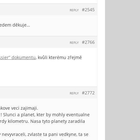
#2545
REPLY
předem děkuje…
#2766
REPLY
ssier” dokumentu
, kvůli kterému zřejmě
#2772
REPLY
kove veci zajimaji.
 ! Slunci a planet, kter by mohly eventualne
rdy kilometru. Nasa tyto planety zaradila
nevyvraceli, zvlaste ta pani vedkyne, ta se