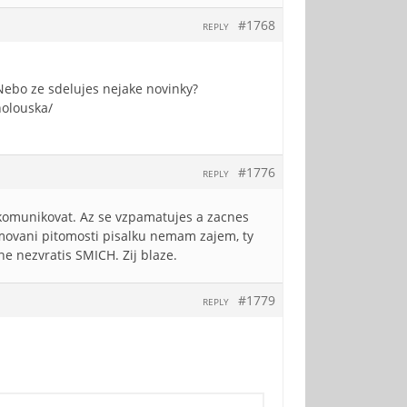
#1768
REPLY
ebo ze sdelujes nejake novinky?
holouska/
#1776
REPLY
komunikovat. Az se vzpamatujes a zacnes
klamovani pitomosti pisalku nemam zajem, ty
 nezvratis SMICH. Zij blaze.
#1779
REPLY