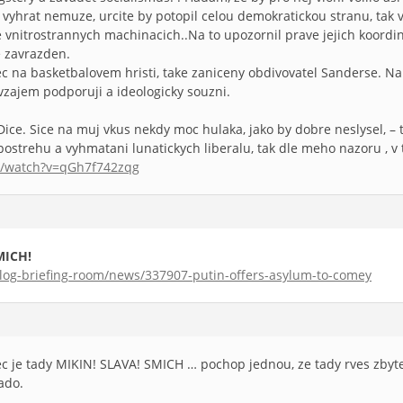
 vyhrat nemuze, urcite by potopil celou demokratickou stranu, tak v
e vnitrostrannych machinacich..Na to upozornil prave jejich koordi
e zavrazden.
ec na basketbalovem hristi, take zaniceny obdivovatel Sanderse. Na F
avzajem podporuji a ideologicky souzni.
ice. Sice na muj vkus nekdy moc hulaka, jako by dobre neslysel, – t
 postrehu a vyhmatani lunatickych liberalu, tak dle meho nazoru , v 
m/watch?v=qGh7f742zqg
SMICH!
/blog-briefing-room/news/337907-putin-offers-asylum-to-comey
 je tady MIKIN! SLAVA! SMICH … pochop jednou, ze tady rves zbyte
ado.