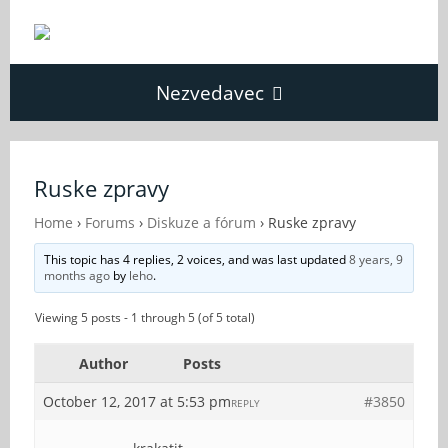
Nezvedavec
Domů
Ruske zpravy
Fórum
Home
›
Forums
›
Diskuze a fórum
›
Ruske zpravy
This topic has 4 replies, 2 voices, and was last updated
8 years, 9
months ago
by
leho
.
O Nezvědavci
Viewing 5 posts - 1 through 5 (of 5 total)
Kontakt
Author
Posts
October 12, 2017 at 5:53 pm
#3850
REPLY