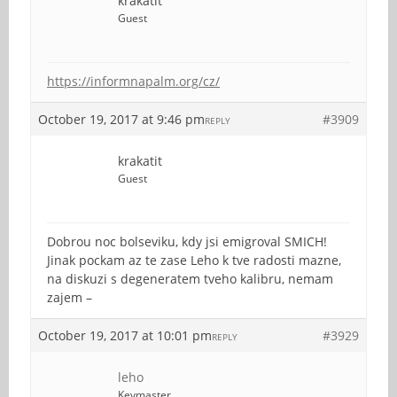
krakatit
Guest
https://informnapalm.org/cz/
October 19, 2017 at 9:46 pm
#3909
REPLY
krakatit
Guest
Dobrou noc bolseviku, kdy jsi emigroval SMICH!
Jinak pockam az te zase Leho k tve radosti mazne,
na diskuzi s degeneratem tveho kalibru, nemam
zajem –
October 19, 2017 at 10:01 pm
#3929
REPLY
leho
Keymaster