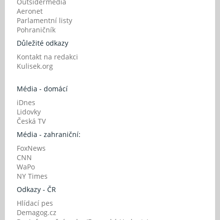
Outsidermedia
Aeronet
Parlamentní listy
Pohraničník
Důležité odkazy
Kontakt na redakci
Kulisek.org
Média - domácí
iDnes
Lidovky
Česká TV
Média - zahraniční:
FoxNews
CNN
WaPo
NY Times
Odkazy - ČR
Hlídací pes
Demagog.cz