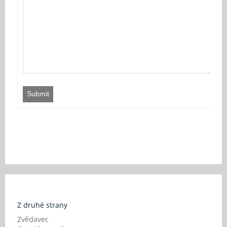
Submit
Z druhé strany
Zvědavec