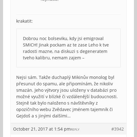
krakatit:
Dobrou noc bolseviku, kdy jsi emigroval
SMICH! Jinak pockam az te zase Leho k tve
radosti mazne, na diskuzi s degeneratem
tveho kalibru, nemam zajem –
Nejsi sám. Takže duchaplý Mikinův monolog byl
přesunut do spamu, ale připomínám, že nikoliv
smazán. Jeho výtvory jsou uloženy v databázi pro
možné využití v blízké či vzdálenější budoucnosti.
Stejně tak bylo naloženo s návštěvníky z
opozičního webu Zvědavec jménem tajemník či
Gejdoš a s jinými dalšími…
October 21, 2017 at 1:54 pm
#3942
REPLY