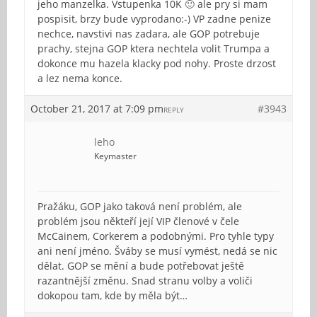
jeho manzelka. Vstupenka 10K 🙂 ale pry si mam
pospisit, brzy bude vyprodano:-) VP zadne penize
nechce, navstivi nas zadara, ale GOP potrebuje
prachy, stejna GOP ktera nechtela volit Trumpa a
dokonce mu hazela klacky pod nohy. Proste drzost
a lez nema konce.
October 21, 2017 at 7:09 pm
#3943
REPLY
leho
Keymaster
Pražáku, GOP jako taková není problém, ale
problém jsou někteří její VIP členové v čele
McCainem, Corkerem a podobnými. Pro tyhle typy
ani není jméno. Šváby se musí vymést, nedá se nic
dělat. GOP se mění a bude potřebovat ještě
razantnější změnu. Snad stranu volby a voliči
dokopou tam, kde by měla být…