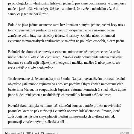
psychologickými vlastnostmi lidských jedinců, pro které pocit samoty je to nejhorší
mučení jaké může vůbec být. Už jsem zmiňoval, že uvržení nebohého vězně do
samotky je ten nejhorší trest.
Pokud se jako jedinci ocitneme sami bez kontaktu s jinými jedinci, velmi brzy nás z
toho chytne takový psotník, že se z něj už nevzpamatujeme a nakonec bídně
zemřeme velmi brzy na následky té hrozné samoty. Zkrátka názor o nutnosti
existence mimozemských civilizacích je založen na pouhých emocích, ničem jiném.
Bohužel ale, domoci se pravdy o existenci mimozemské inteligence není a zcela
určitě nebude nikdy v lidských silách. Zkrátka vždy pokud bude lidstvo existovat,
budeme se snažit najít nějaké jiné inteligentní mužíky, mužice či něco jiného, ale
zcela určitě je nikdy neobjevíme.
To ale neznamená, že tato snaha je na škodu. Naopak, ve snaživém procesu hledání
objevíme jistě mnoho zajímavého i pro své potřeby. Objev živých mimozemských
bakterií na Marsu, na souputnících Jupitera, Saturnu, kometách či snad někde úplně
jinde bude určitě jeden z nejdůležitějších mezníků v historii naší civilizace.
Rovněž zkoumání planet mimo naší sluneční soustavu může přinést neuvěřitelné
poznatky, které se pak zužitkují i v jiných oborech lidské činnosti. Emoce, které
způsobují naši jistotu smyslplnosti hledání mimozemských civilizací nás tak
posouvají v našem vývoji stále dál a dál…
November 18, 2018 at 8:55 am
#5628
REPLY