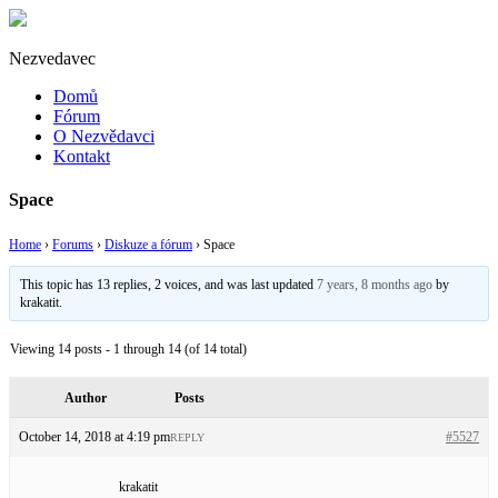
Nezvedavec
Domů
Fórum
O Nezvědavci
Kontakt
Space
Home
›
Forums
›
Diskuze a fórum
›
Space
This topic has 13 replies, 2 voices, and was last updated
7 years, 8 months ago
by
krakatit
.
Viewing 14 posts - 1 through 14 (of 14 total)
Author
Posts
October 14, 2018 at 4:19 pm
#5527
REPLY
krakatit