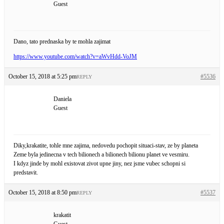
Guest
Dano, tato prednaska by te mohla zajimat
https://www.youtube.com/watch?v=aWvHdd-VoJM
October 15, 2018 at 5:25 pm
#5536
REPLY
Daniela
Guest
Diky,krakatite, tohle mne zajima, nedovedu pochopit situaci-stav, ze by planeta
Zeme byla jedinecna v tech bilionech a bilionech bilionu planet ve vesmiru.
I kdyz jinde by mohl existovat zivot upne jiny, nez jsme vubec schopni si
predstavit.
October 15, 2018 at 8:50 pm
#5537
REPLY
krakatit
Guest