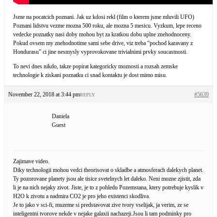
Jsme na pocatcich poznani. Jak uz kdosi rekl (film o kterem jsme mluvili UFO)
Poznani lidstvu vezme mozna 500 roku, ale mozna 5 mesicu. Vyzkum, lepe receno
vedecke poznatky nasi doby mohou byt za kratkou dobu uplne znehodnoceny.
Pokud ovsem my znehodnotime sami sebe drive, viz treba “pochod karavany z
Hondurasu” ci jine nesmysly vyprovokovane trivialnimi prvky soucastnosti.
To nevi dnes nikdo, takze popirat kategoricky moznosti a rozsah zemske
technologie k ziskani poznatku ci snad kontaktu je dost mimo misu.
November 22, 2018 at 3:44 pm
#5639
REPLY
Daniela
Guest
Zajimave video.
Diky technologii mohou vedci theorisovat o skladbe a atmosferach dalekych planet.
Ty pozorovane planety jsou ale tisice svetelnych let daleko. Neni mozne zjistit, zda
li je na nich nejaky zivot. Jiste, je to z pohledu Pozemstana, ktery potrebuje kyslik v
H2O k zivotu a nadmira CO2 je pro jeho existenci skodliva.
Je to jako v sci-fi, muzeme si predstavovat zive tvory vselijak, ja verim, ze se
inteligentni tvorove nekde v nejake galaxii nachazeji.Jsou li tam podminky pro