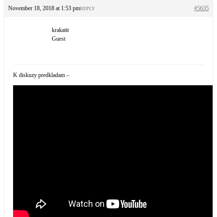
November 18, 2018 at 1:53 pm
#5635
REPLY
krakatit
Guest
K diskuzy predkladam –