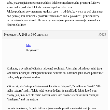
sobe, je zarazejici zkutecnost zrychleni lidskeho myslenkoveho prostoru. Lidstvo
teprve ted v poslednich letech zacina chapat meritka casu.
Jak lze pochopit ze v nesmirne kratkem case – tj od dob, kdy jsem se ucil cist a psat
pod petrolejkou, koncim v prostoru “habitalnich zon v galaxiich”, principu ktery
muze kdekoliv a v jakemkoliv case byt ve stejnem pomeru jako moje petrolejka a
Hadron Collider.
November 17, 2018 at 9:05 pm
#5625
REPLY
leho
Keymaster
Krakatite, s bývalým ředitelem nelze než souhlasit. Ale snaha odhadnout zdali jsou
tam někde nějací jiní inteligentní mužíci není zas tak ohromná jako snaha porozumět
Bohu, tedy podle mého názoru.
Všimni si, jak často používám magická slůvka “zřejmě”, “s velkou určitostí”, “dle
mého názoru”, atd… Takže ještě jenom dodám, že na základě faktů, které jsou
známy, jak jinak než dle mého názoru, ani v tom hrozně širém vesmíru žádní jiní
“inteligenti” než my nejsou.
Popularita názoru, že jiné civilizace jako ta naše prostě musí existovat, je dána