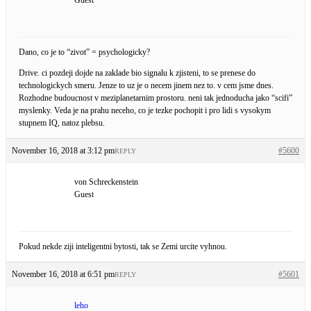
Dano, co je to “zivot” = psychologicky?
Drive. ci pozdeji dojde na zaklade bio signalu k zjisteni, to se prenese do
technologickych smeru. Jenze to uz je o necem jinem nez to. v cem jsme dnes.
Rozhodne budoucnost v meziplanetarnim prostoru. neni tak jednoducha jako “scifi”
myslenky. Veda je na prahu neceho, co je tezke pochopit i pro lidi s vysokym
stupnem IQ, natoz plebsu.
November 16, 2018 at 3:12 pm
#5600
REPLY
von Schreckenstein
Guest
Pokud nekde ziji inteligentni bytosti, tak se Zemi urcite vyhnou.
November 16, 2018 at 6:51 pm
#5601
REPLY
leho