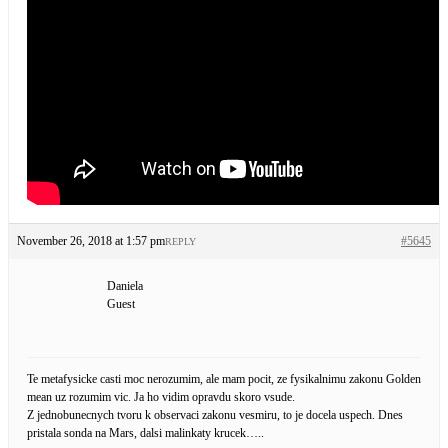
November 26, 2018 at 1:57 pm
#5645
REPLY
Daniela
Guest
Te metafysicke casti moc nerozumim, ale mam pocit, ze fysikalnimu zakonu Golden
mean uz rozumim vic. Ja ho vidim opravdu skoro vsude.
Z jednobunecnych tvoru k observaci zakonu vesmiru, to je docela uspech. Dnes
pristala sonda na Mars, dalsi malinkaty krucek…..