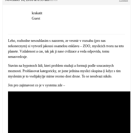
krakatit
Guest
Leho, rozhodne nesouhlasim s nazorem, ze vesmir v rozsahu (pro nas
nekonecnym) si vytvoril jakousi osamelou enklavu – ZOO, myslicich tvoru na teto
planete. Vzdalenost a cas, tak jak ji nase cvilizace a veda odpovida, tomu
nenasvedcuje.
Stavim na hypotezch lidi, kteri problem studuji a formuji podle soucastnych
moznosti. Prohlasovat kategoricky, ze jsme jednina myslici skupina (i kdyz s tim
myslenim je to vselijaky)je mirne receno dost drsne. To se neodvazi nikdo.
Jen pro zajimavost co je v systemu zde –