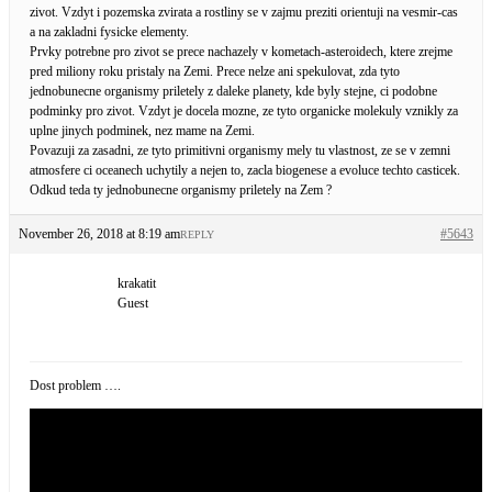
zivot. Vzdyt i pozemska zvirata a rostliny se v zajmu preziti orientuji na vesmir-cas
a na zakladni fysicke elementy.
Prvky potrebne pro zivot se prece nachazely v kometach-asteroidech, ktere zrejme
pred miliony roku pristaly na Zemi. Prece nelze ani spekulovat, zda tyto
jednobunecne organismy priletely z daleke planety, kde byly stejne, ci podobne
podminky pro zivot. Vzdyt je docela mozne, ze tyto organicke molekuly vznikly za
uplne jinych podminek, nez mame na Zemi.
Povazuji za zasadni, ze tyto primitivni organismy mely tu vlastnost, ze se v zemni
atmosfere ci oceanech uchytily a nejen to, zacla biogenese a evoluce techto casticek.
Odkud teda ty jednobunecne organismy priletely na Zem ?
November 26, 2018 at 8:19 am
#5643
REPLY
krakatit
Guest
Dost problem ….