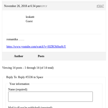
November 26, 2018 at 6:34 pm
#5647
REPLY
krakatit
Guest
romantika ……
https://www.youtube.com/watch?v=HZROh9zq0cY
Author
Posts
Viewing 14 posts - 1 through 14 (of 14 total)
Reply To: Reply #5536 in Space
Your information:
Name (required):
Mail (will not be published) (required):