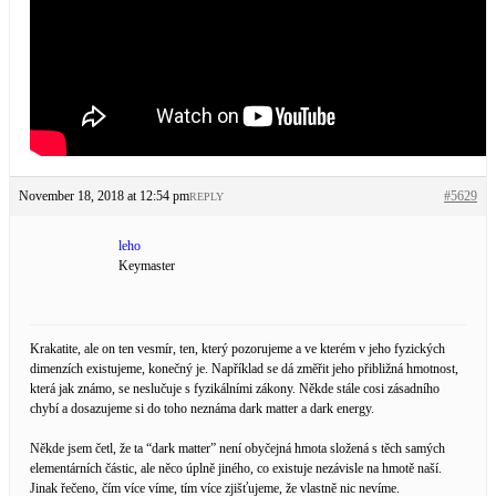
November 18, 2018 at 12:54 pm
#5629
REPLY
leho
Keymaster
Krakatite, ale on ten vesmír, ten, který pozorujeme a ve kterém v jeho fyzických
dimenzích existujeme, konečný je. Například se dá změřit jeho přibližná hmotnost,
která jak známo, se neslučuje s fyzikálními zákony. Někde stále cosi zásadního
chybí a dosazujeme si do toho neznáma dark matter a dark energy.
Někde jsem četl, že ta “dark matter” není obyčejná hmota složená s těch samých
elementárních částic, ale něco úplně jiného, co existuje nezávisle na hmotě naší.
Jinak řečeno, čím více víme, tím více zjišťujeme, že vlastně nic nevíme.