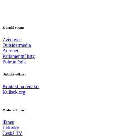
Z druhé strany
Zvědavec
Outsidermedia
Aeronet
Parlamentní listy
Pohraničník
Důležité odkazy
Kontakt na redakci
Kulisek.org
Média - domácí
iDnes
Lidovky
Česká TV