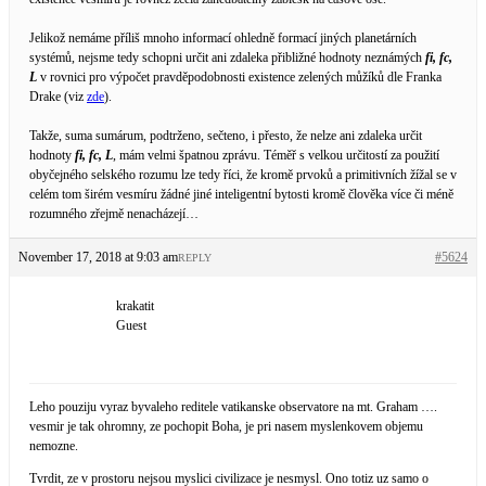
Jelikož nemáme příliš mnoho informací ohledně formací jiných planetárních
systémů, nejsme tedy schopni určit ani zdaleka přibližné hodnoty neznámých
fi, fc,
L
v rovnici pro výpočet pravděpodobnosti existence zelených můžíků dle Franka
Drake (viz
zde
).
Takže, suma sumárum, podtrženo, sečteno, i přesto, že nelze ani zdaleka určit
hodnoty
fi, fc, L
, mám velmi špatnou zprávu. Téměř s velkou určitostí za použití
obyčejného selského rozumu lze tedy říci, že kromě prvoků a primitivních žížal se v
celém tom širém vesmíru žádné jiné inteligentní bytosti kromě člověka více či méně
rozumného zřejmě nenacházejí…
November 17, 2018 at 9:03 am
#5624
REPLY
krakatit
Guest
Leho pouziju vyraz byvaleho reditele vatikanske observatore na mt. Graham ….
vesmir je tak ohromny, ze pochopit Boha, je pri nasem myslenkovem objemu
nemozne.
Tvrdit, ze v prostoru nejsou myslici civilizace je nesmysl. Ono totiz uz samo o