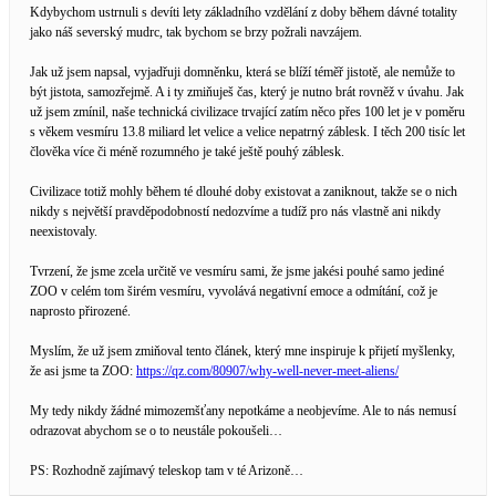
Kdybychom ustrnuli s devíti lety základního vzdělání z doby během dávné totality
jako náš severský mudrc, tak bychom se brzy požrali navzájem.
Jak už jsem napsal, vyjadřuji domněnku, která se blíží téměř jistotě, ale nemůže to
být jistota, samozřejmě. A i ty zmiňuješ čas, který je nutno brát rovněž v úvahu. Jak
už jsem zmínil, naše technická civilizace trvající zatím něco přes 100 let je v poměru
s věkem vesmíru 13.8 miliard let velice a velice nepatrný záblesk. I těch 200 tisíc let
člověka více či méně rozumného je také ještě pouhý záblesk.
Civilizace totiž mohly během té dlouhé doby existovat a zaniknout, takže se o nich
nikdy s největší pravděpodobností nedozvíme a tudíž pro nás vlastně ani nikdy
neexistovaly.
Tvrzení, že jsme zcela určitě ve vesmíru sami, že jsme jakési pouhé samo jediné
ZOO v celém tom širém vesmíru, vyvolává negativní emoce a odmítání, což je
naprosto přirozené.
Myslím, že už jsem zmiňoval tento článek, který mne inspiruje k přijetí myšlenky,
že asi jsme ta ZOO:
https://qz.com/80907/why-well-never-meet-aliens/
My tedy nikdy žádné mimozemšťany nepotkáme a neobjevíme. Ale to nás nemusí
odrazovat abychom se o to neustále pokoušeli…
PS: Rozhodně zajímavý teleskop tam v té Arizoně…