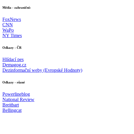
Média - zahraniční:
FoxNews
CNN
WaPo
NY Times
Odkazy - ČR
Hlídací pes
Demagog.cz
Dezinformační weby (Evropské Hodnoty)
Odkazy - různé
Powerlineblog
National Review
Breitbart
Bellingcat