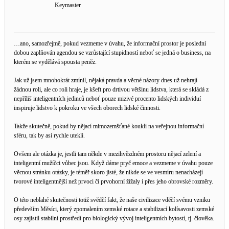
Keymaster
…ano, samozřejmě, pokud vezmeme v úvahu, že informační prostor je poslední
dobou zaplňován agendou se vzrůstající stupidností neboť se jedná o business, na
kterém se vydělává spousta peněz.
Jak už jsem mnohokrát zmínil, nějaká pravda a věcné názory dnes už nehrají
žádnou roli, ale co roli hraje, je kšeft pro drtivou většinu lidstva, která se skládá z
nepříliš inteligentních jedinců neboť pouze mizivé procento lidských individuí
inspiruje lidstvo k pokroku ve všech oborech lidské činnosti.
Takže skutečně, pokud by nějací mimozemšťané koukli na veřejnou informační
sféru, tak by asi rychle utekli.
Ovšem ale otázka je, jestli tam někde v mezihvězdném prostoru nějací zelení a
inteligentní mužíčci vůbec jsou. Když dáme pryč emoce a vezmeme v úvahu pouze
věcnou stránku otázky, je téměř skoro jisté, že nikde se ve vesmíru nenacházejí
tvorové inteligentnější než prvoci či prvohorní žížaly i přes jeho obrovské rozměry.
O této neblahé skutečnosti totiž svědčí fakt, že naše civilizace vděčí svému vzniku
především Měsíci, který zpomalením zemské rotace a stabilizací kolísavosti zemské
osy zajistil stabilní prostředí pro biologický vývoj inteligentních bytostí, tj. člověka.