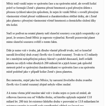
Měsíc totiž vznikl nejen ve správném čase a na správném místě, ale rovněž kolizí
právě se formující Země s planetou přesné hmotnosti a pod přesným úhlem s
přesnou rychlostí takovým způsobem, že nejen že vznikl Měsíc s rovněž přesnými
vlastnostmi včetně přesné vzdálenosti a charakteristikou oběžné dráhy, ale i Země
jako planeta s přesnými vlastnostmi včetně hmotnosti a chemického složení díky
této kolizi.
Stačí se podívat na ostatní planety naší sluneční soustavy a na jejich souputníky a je
jasné, že sestava Země-Měsíc je naprosto vyjímečná. Rovněž pozorování planet
mimo sluneční soustavu svědčí o tomto faktu.
Dále je nutno vzít v úvahu, jak dlouho vlastně přírodě trvalo, než se konečně
narodil živočišný druh zvaný člověk více či méně rozumný. Trvalo to 4.5 miliardy
let s mnohými neúspěšnými pokusy hlavně v podobě dinosaurů, kteří ovládli
planetu na celých velmi dlouhých 200 milionů let a jejich konec pak způsobil
meteorit právě se správnými charakteristikami ve správném čase a na správném
místě podobně jako v případě kolize Země s jinou planetou.
Bez meteoritu, stejně jako bez Měsíce, by narození živočného druhu zvaného
člověk více či méně rozumný zřejmě nebylo vůbec možné.
A k tomu všemu ještě musíme také vzít v úvahu nejen co jsem už zmínil, ale
celkovou časovou osu od Velkého třesku, od kterého uplynulo nejméně 13.8
miliard let. 200 tisíc let existence lidského druhu v porovnání se 13.8 miliardami let
existence vesmíru je rovněž zcela zanedbatelný záblesk na časové ose.