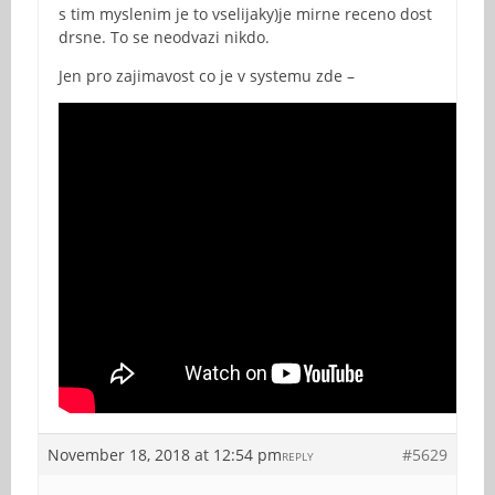
s tim myslenim je to vselijaky)je mirne receno dost
drsne. To se neodvazi nikdo.
Jen pro zajimavost co je v systemu zde –
November 18, 2018 at 12:54 pm
#5629
REPLY