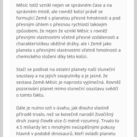
Měsíc totiž vznikl nejen ve správném čase a na
správném místě, ale rovněž kolizí právě se
formující Země s planetou přesné hmotnosti a pod
přesným úhlem s přesnou rychlostí takovým
způsobem, že nejen že vznikl Měsíc s rovněž
přesnými vlastnostmi včetně přesné vzdálenosti a
charakteristikou oběžné dráhy, ale i Země jako
planeta s přesnými vlastnostmi včetně hmotnosti a
chemického složení díky této kolizi.
Stačí se podívat na ostatní planety naší sluneční
soustavy a na jejich souputníky a je jasné, že
sestava Země-Měsíc je naprosto vyjímečná. Rovněž
pozorování planet mimo sluneční soustavu svědčí
o tomto faktu.
Dále je nutno vzít v úvahu, jak dlouho vlastně
přírodě trvalo, než se konečně narodil živočišný
druh zvaný člověk více či méně rozumný. Trvalo to
4.5 miliardy let s mnohými neúspěšnými pokusy
hlavně v podobě dinosaurů, kteří ovládli planetu