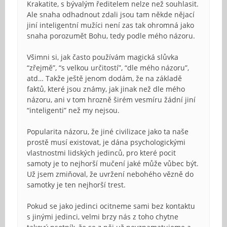
Krakatite, s bývalým ředitelem nelze než souhlasit.
Ale snaha odhadnout zdali jsou tam někde nějací
jiní inteligentní mužíci není zas tak ohromná jako
snaha porozumět Bohu, tedy podle mého názoru.
Všimni si, jak často používám magická slůvka
“zřejmě”, “s velkou určitostí”, “dle mého názoru”,
atd… Takže ještě jenom dodám, že na základě
faktů, které jsou známy, jak jinak než dle mého
názoru, ani v tom hrozně širém vesmíru žádní jiní
“inteligenti” než my nejsou.
Popularita názoru, že jiné civilizace jako ta naše
prostě musí existovat, je dána psychologickými
vlastnostmi lidských jedinců, pro které pocit
samoty je to nejhorší mučení jaké může vůbec být.
Už jsem zmiňoval, že uvržení nebohého vězně do
samotky je ten nejhorší trest.
Pokud se jako jedinci ocitneme sami bez kontaktu
s jinými jedinci, velmi brzy nás z toho chytne