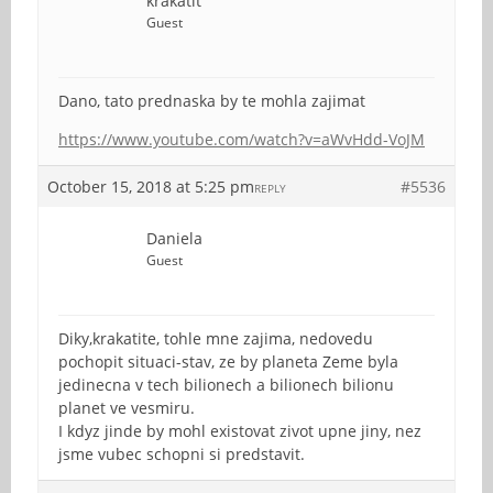
krakatit
Guest
Dano, tato prednaska by te mohla zajimat
https://www.youtube.com/watch?v=aWvHdd-VoJM
October 15, 2018 at 5:25 pm
#5536
REPLY
Daniela
Guest
Diky,krakatite, tohle mne zajima, nedovedu
pochopit situaci-stav, ze by planeta Zeme byla
jedinecna v tech bilionech a bilionech bilionu
planet ve vesmiru.
I kdyz jinde by mohl existovat zivot upne jiny, nez
jsme vubec schopni si predstavit.