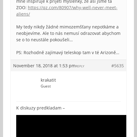
mne inspiruje k přijetí myšlenky, že asi jsme ta
ZOO:
https://qz.com/80907/why-well-never-meet-
aliens/
My tedy nikdy žádné mimozemšťany nepotkáme a
neobjevíme. Ale to nás nemusí odrazovat abychom
se o to neustále pokoušeli…
PS: Rozhodně zajímavý teleskop tam v té Arizoně…
November 18, 2018 at 1:53 pm
#5635
REPLY
krakatit
Guest
K diskuzy predkladam –