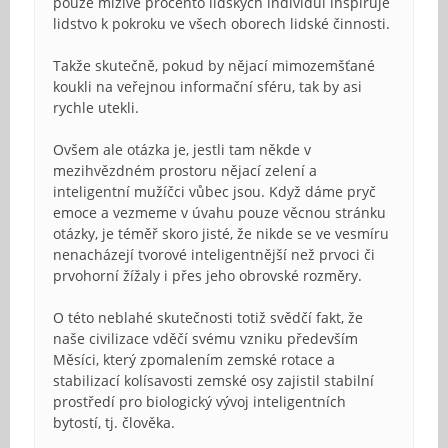
pouze mizivé procento lidských individuí inspiruje
lidstvo k pokroku ve všech oborech lidské činnosti.
Takže skutečně, pokud by nějací mimozemšťané
koukli na veřejnou informační sféru, tak by asi
rychle utekli.
Ovšem ale otázka je, jestli tam někde v
mezihvězdném prostoru nějací zelení a
inteligentní mužíčci vůbec jsou. Když dáme pryč
emoce a vezmeme v úvahu pouze věcnou stránku
otázky, je téměř skoro jisté, že nikde se ve vesmíru
nenacházejí tvorové inteligentnější než prvoci či
prvohorní žížaly i přes jeho obrovské rozměry.
O této neblahé skutečnosti totiž svědčí fakt, že
naše civilizace vděčí svému vzniku především
Měsíci, který zpomalením zemské rotace a
stabilizací kolísavosti zemské osy zajistil stabilní
prostředí pro biologický vývoj inteligentních
bytostí, tj. člověka.