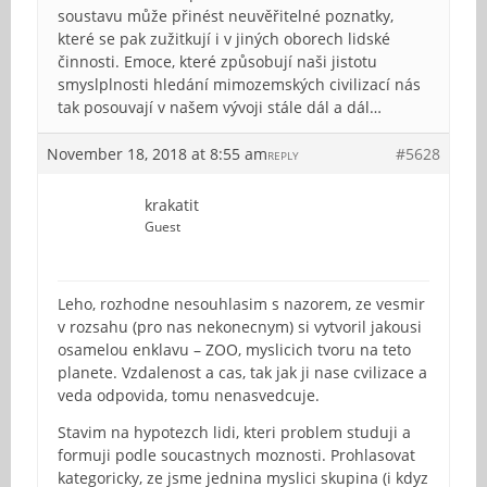
soustavu může přinést neuvěřitelné poznatky,
které se pak zužitkují i v jiných oborech lidské
činnosti. Emoce, které způsobují naši jistotu
smyslplnosti hledání mimozemských civilizací nás
tak posouvají v našem vývoji stále dál a dál…
November 18, 2018 at 8:55 am
#5628
REPLY
krakatit
Guest
Leho, rozhodne nesouhlasim s nazorem, ze vesmir
v rozsahu (pro nas nekonecnym) si vytvoril jakousi
osamelou enklavu – ZOO, myslicich tvoru na teto
planete. Vzdalenost a cas, tak jak ji nase cvilizace a
veda odpovida, tomu nenasvedcuje.
Stavim na hypotezch lidi, kteri problem studuji a
formuji podle soucastnych moznosti. Prohlasovat
kategoricky, ze jsme jednina myslici skupina (i kdyz