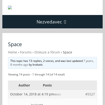
Nezvedavec
Domů
Space
Fórum
Home
›
Forums
›
Diskuze a fórum
›
Space
This topic has 13 replies, 2 voices, and was last updated
7 years,
8 months ago
by
krakatit
.
O Nezvědavci
Viewing 14 posts - 1 through 14 (of 14 total)
Kontakt
Author
Posts
October 14, 2018 at 4:19 pm
#5527
REPLY