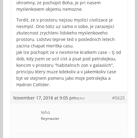
ohromny, ze pochopit Boha, je pri nasem
myslenkovem objemu nemozne.
Tvrdit, ze v prostoru nejsou myslici civilizace je
nesmysl. Ono totiz uz samo o sobe, je zarazejici
zkutecnost zrychleni lidskeho myslenkoveho
prostoru. Lidstvo teprve ted v poslednich letech
zacina chapat meritka casu.
Jak lze pochopit ze v nesmirne kratkem case – tj od
dob, kdy jsem se ucil cist a psat pod petrolejkou,
koncim v prostoru “habitalnich zon v galaxiich”,
principu ktery muze kdekoliv a v jakemkoliv case
byt ve stejnem pomeru jako moje petrolejka a
Hadron Collider.
November 17, 2018 at 9:05 pm
#5625
REPLY
leho
Keymaster