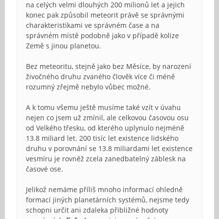
na celých velmi dlouhých 200 milionů let a jejich
konec pak způsobil meteorit právě se správnými
charakteristikami ve správném čase a na
správném místě podobně jako v případě kolize
Země s jinou planetou.
Bez meteoritu, stejně jako bez Měsíce, by narození
živočného druhu zvaného člověk více či méně
rozumný zřejmě nebylo vůbec možné.
A k tomu všemu ještě musíme také vzít v úvahu
nejen co jsem už zmínil, ale celkovou časovou osu
od Velkého třesku, od kterého uplynulo nejméně
13.8 miliard let. 200 tisíc let existence lidského
druhu v porovnání se 13.8 miliardami let existence
vesmíru je rovněž zcela zanedbatelný záblesk na
časové ose.
Jelikož nemáme příliš mnoho informací ohledně
formací jiných planetárních systémů, nejsme tedy
schopni určit ani zdaleka přibližné hodnoty