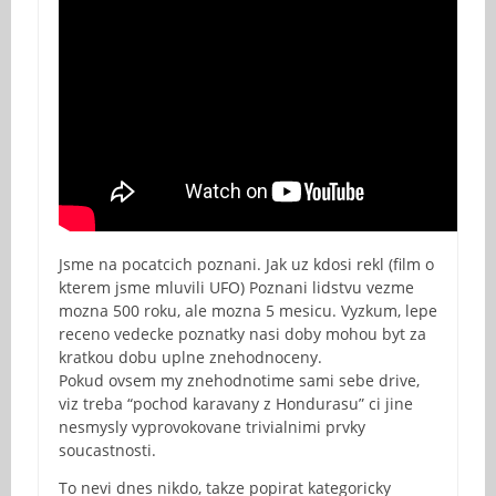
Jsme na pocatcich poznani. Jak uz kdosi rekl (film o
kterem jsme mluvili UFO) Poznani lidstvu vezme
mozna 500 roku, ale mozna 5 mesicu. Vyzkum, lepe
receno vedecke poznatky nasi doby mohou byt za
kratkou dobu uplne znehodnoceny.
Pokud ovsem my znehodnotime sami sebe drive,
viz treba “pochod karavany z Hondurasu” ci jine
nesmysly vyprovokovane trivialnimi prvky
soucastnosti.
To nevi dnes nikdo, takze popirat kategoricky