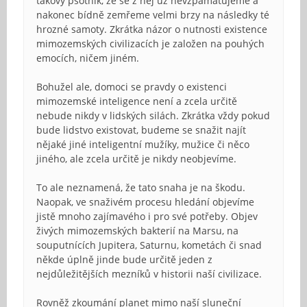
takový psotník, že se z něj už nevzpamatujeme a
nakonec bídně zemřeme velmi brzy na následky té
hrozné samoty. Zkrátka názor o nutnosti existence
mimozemských civilizacích je založen na pouhých
emocích, ničem jiném.
Bohužel ale, domoci se pravdy o existenci
mimozemské inteligence není a zcela určitě
nebude nikdy v lidských silách. Zkrátka vždy pokud
bude lidstvo existovat, budeme se snažit najít
nějaké jiné inteligentní mužíky, mužice či něco
jiného, ale zcela určitě je nikdy neobjevíme.
To ale neznamená, že tato snaha je na škodu.
Naopak, ve snaživém procesu hledání objevíme
jistě mnoho zajímavého i pro své potřeby. Objev
živých mimozemských bakterií na Marsu, na
souputnících Jupitera, Saturnu, kometách či snad
někde úplně jinde bude určitě jeden z
nejdůležitějších mezníků v historii naší civilizace.
Rovněž zkoumání planet mimo naší sluneční