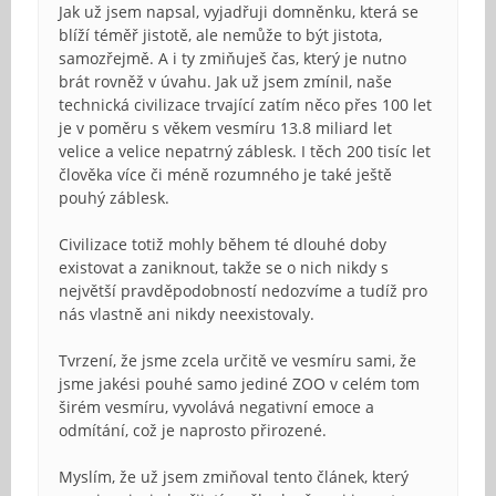
Jak už jsem napsal, vyjadřuji domněnku, která se
blíží téměř jistotě, ale nemůže to být jistota,
samozřejmě. A i ty zmiňuješ čas, který je nutno
brát rovněž v úvahu. Jak už jsem zmínil, naše
technická civilizace trvající zatím něco přes 100 let
je v poměru s věkem vesmíru 13.8 miliard let
velice a velice nepatrný záblesk. I těch 200 tisíc let
člověka více či méně rozumného je také ještě
pouhý záblesk.
Civilizace totiž mohly během té dlouhé doby
existovat a zaniknout, takže se o nich nikdy s
největší pravděpodobností nedozvíme a tudíž pro
nás vlastně ani nikdy neexistovaly.
Tvrzení, že jsme zcela určitě ve vesmíru sami, že
jsme jakési pouhé samo jediné ZOO v celém tom
širém vesmíru, vyvolává negativní emoce a
odmítání, což je naprosto přirozené.
Myslím, že už jsem zmiňoval tento článek, který