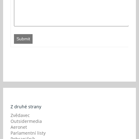
Submit
Z druhé strany
Zvědavec
Outsidermedia
Aeronet
Parlamentní listy
Pohraničník