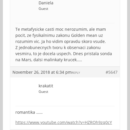
Daniela
Guest
Te metafysicke casti moc nerozumim, ale mam
pocit, ze fysikalnimu zakonu Golden mean uz
rozumim vic. Ja ho vidim opravdu skoro vsude.
Z jednobunecnych tvoru k observaci zakonu
vesmiru, to je docela uspech. Dnes pristala sonda
na Mars, dalsi malinkaty krucek…..
November 26, 2018 at 6:34 pm
#5647
REPLY
krakatit
Guest
romantika ……
https://www.youtube.com/watch?v=HZROh9zq0cY