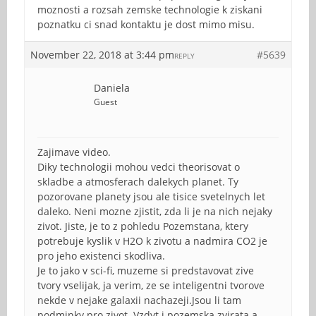
moznosti a rozsah zemske technologie k ziskani
poznatku ci snad kontaktu je dost mimo misu.
November 22, 2018 at 3:44 pm
#5639
REPLY
Daniela
Guest
Zajimave video.
Diky technologii mohou vedci theorisovat o
skladbe a atmosferach dalekych planet. Ty
pozorovane planety jsou ale tisice svetelnych let
daleko. Neni mozne zjistit, zda li je na nich nejaky
zivot. Jiste, je to z pohledu Pozemstana, ktery
potrebuje kyslik v H2O k zivotu a nadmira CO2 je
pro jeho existenci skodliva.
Je to jako v sci-fi, muzeme si predstavovat zive
tvory vselijak, ja verim, ze se inteligentni tvorove
nekde v nejake galaxii nachazeji.Jsou li tam
podminky pro zivot. Vzdyt i pozemska zvirata a