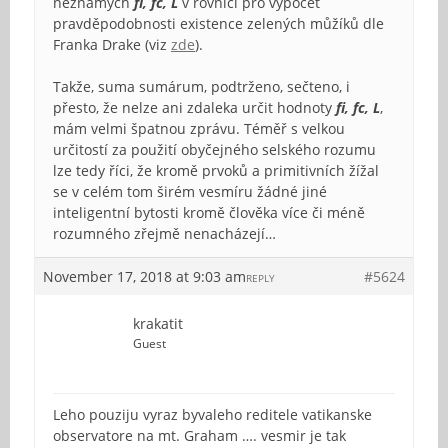
neznámých
fi, fc, L
v rovnici pro výpočet
pravděpodobnosti existence zelených můžíků dle
Franka Drake (viz
zde
).
Takže, suma sumárum, podtrženo, sečteno, i
přesto, že nelze ani zdaleka určit hodnoty
fi, fc, L
,
mám velmi špatnou zprávu. Téměř s velkou
určitostí za použití obyčejného selského rozumu
lze tedy říci, že kromě prvoků a primitivních žížal
se v celém tom širém vesmíru žádné jiné
inteligentní bytosti kromě člověka více či méně
rozumného zřejmě nenacházejí…
November 17, 2018 at 9:03 am
#5624
REPLY
krakatit
Guest
Leho pouziju vyraz byvaleho reditele vatikanske
observatore na mt. Graham …. vesmir je tak