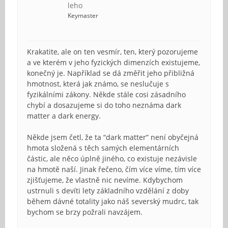
leho
Keymaster
Krakatite, ale on ten vesmír, ten, který pozorujeme
a ve kterém v jeho fyzických dimenzích existujeme,
konečný je. Například se dá změřit jeho přibližná
hmotnost, která jak známo, se neslučuje s
fyzikálními zákony. Někde stále cosi zásadního
chybí a dosazujeme si do toho neznáma dark
matter a dark energy.
Někde jsem četl, že ta “dark matter” není obyčejná
hmota složená s těch samých elementárních
částic, ale něco úplně jiného, co existuje nezávisle
na hmotě naší. Jinak řečeno, čím více víme, tím více
zjišťujeme, že vlastně nic nevíme. Kdybychom
ustrnuli s devíti lety základního vzdělání z doby
během dávné totality jako náš severský mudrc, tak
bychom se brzy požrali navzájem.