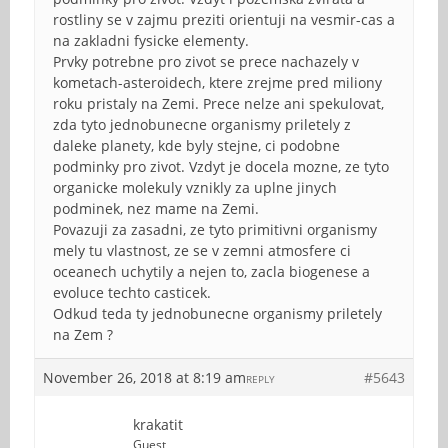
rostliny se v zajmu preziti orientuji na vesmir-cas a
na zakladni fysicke elementy.
Prvky potrebne pro zivot se prece nachazely v
kometach-asteroidech, ktere zrejme pred miliony
roku pristaly na Zemi. Prece nelze ani spekulovat,
zda tyto jednobunecne organismy priletely z
daleke planety, kde byly stejne, ci podobne
podminky pro zivot. Vzdyt je docela mozne, ze tyto
organicke molekuly vznikly za uplne jinych
podminek, nez mame na Zemi.
Povazuji za zasadni, ze tyto primitivni organismy
mely tu vlastnost, ze se v zemni atmosfere ci
oceanech uchytily a nejen to, zacla biogenese a
evoluce techto casticek.
Odkud teda ty jednobunecne organismy priletely
na Zem ?
November 26, 2018 at 8:19 am
#5643
REPLY
krakatit
Guest