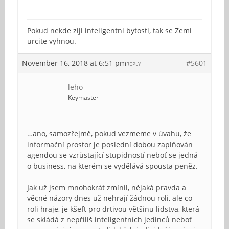
Pokud nekde ziji inteligentni bytosti, tak se Zemi
urcite vyhnou.
November 16, 2018 at 6:51 pm
#5601
REPLY
leho
Keymaster
…ano, samozřejmě, pokud vezmeme v úvahu, že
informační prostor je poslední dobou zaplňován
agendou se vzrůstající stupidností neboť se jedná
o business, na kterém se vydělává spousta peněz.
Jak už jsem mnohokrát zmínil, nějaká pravda a
věcné názory dnes už nehrají žádnou roli, ale co
roli hraje, je kšeft pro drtivou většinu lidstva, která
se skládá z nepříliš inteligentních jedinců neboť