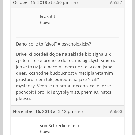
October 15, 2018 at 8:50 pm
#5537
REPLY
krakatit
Guest
Dano, co je to “zivot” = psychologicky?
Drive. ci pozdeji dojde na zaklade bio signalu k
zjisteni, to se prenese do technologickych smeru.
Jenze to uz je o necem jinem nez to. v cem jsme
dnes. Rozhodne budoucnost v meziplanetarnim
prostoru. neni tak jednoducha jako “scifi”
myslenky. Veda je na prahu neceho, co je tezke
pochopit i pro lidi s vysokym stupnem IQ, natoz
plebsu.
November 16, 2018 at 3:12 pm
#5600
REPLY
von Schreckenstein
Guest