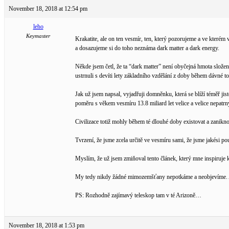
November 18, 2018 at 12:54 pm
leho
Keymaster
Krakatite, ale on ten vesmír, ten, který pozorujeme a ve kterém
a dosazujeme si do toho neznáma dark matter a dark energy.
Někde jsem četl, že ta “dark matter” není obyčejná hmota složen
ustrnuli s devíti lety základního vzdělání z doby během dávné t
Jak už jsem napsal, vyjadřuji domněnku, která se blíží téměř jist
poměru s věkem vesmíru 13.8 miliard let velice a velice nepatrný
Civilizace totiž mohly během té dlouhé doby existovat a zanikno
Tvrzení, že jsme zcela určitě ve vesmíru sami, že jsme jakési 
Myslím, že už jsem zmiňoval tento článek, který mne inspiruje 
My tedy nikdy žádné mimozemšťany nepotkáme a neobjevíme. A
PS: Rozhodně zajímavý teleskop tam v té Arizoně…
November 18, 2018 at 1:53 pm