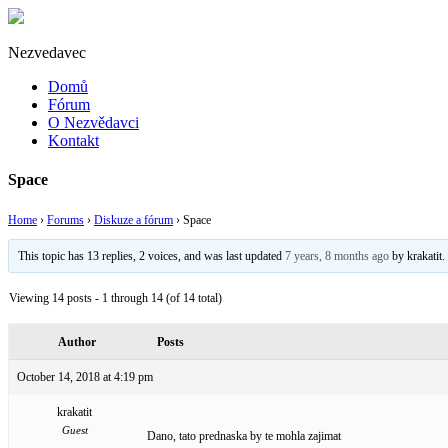
Nezvedavec
Domů
Fórum
O Nezvědavci
Kontakt
Space
Home
›
Forums
›
Diskuze a fórum
›
Space
This topic has 13 replies, 2 voices, and was last updated
7 years, 8 months ago
by
krakatit
.
Viewing 14 posts - 1 through 14 (of 14 total)
Author
Posts
October 14, 2018 at 4:19 pm
krakatit
Guest
Dano, tato prednaska by te mohla zajimat