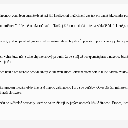
dhadnout zdali jsou tam někde nějací jiní inteligentní mužíci není zas tak ohromná jako snaha
ou určitostí”, “dle mého názoru”, atd… Takže ještě jenom dodám, že na základě faktů, které jso
existovat, je dána psychologickými vlastnostmi lidských jedinců, pro které pocit samoty je to n
nci, velmi brzy nás z toho chytne takový psotník, že se z něj už nevzpamatujeme a nakonec bídn
em jiném.
 není a zcela určitě nebude nikdy v lidských silách. Zkrátka vždy pokud bude lidstvo existovat,
vém procesu hledání objevíme jistě mnoho zajímavého i pro své potřeby. Objev živých mimozems
 naší civilizace.
 neuvěřitelné poznatky, které se pak zužitkují i v jiných oborech lidské činnosti. Emoce, kter