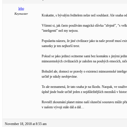
leho
Keymaster
Krakatite, s bývalým ředitelem nelze než souhlasit. Ale snaha o
Všimni si, jak často používám magická slůvka “zřejmě”, “s velk
“inteligenti” než my nejsou.
Popularita názoru, že jiné civilizace jako ta naše prostě musí 
samotky je ten nejhorší trest.
Pokud se jako jedinci ocitneme sami bez kontaktu s jinými jedi
mimozemských civilizacích je založen na pouhých emocích, nič
Bohužel ale, domoci se pravdy o existenci mimozemské inteligence
určitě je nikdy neobjevíme.
To ale neznamená, že tato snaha je na škodu. Naopak, ve snaži
úplně jinde bude určitě jeden z nejdůležitějších mezníků v historii
Rovněž zkoumání planet mimo naší sluneční soustavu může přinést
v našem vývoji stále dál a dál…
November 18, 2018 at 8:55 am