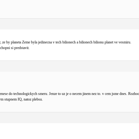
, ze by planeta Zeme byla jedinecna v tech bilionech a bilionech bilionu planet ve vesmiru.
chopni si predstavit.
e prenese do technologickych smeru. Jenze to uz je o necem jinem nez to. v cem jsme dnes. Rozh
kym stupnem IQ, natoz plebsu.