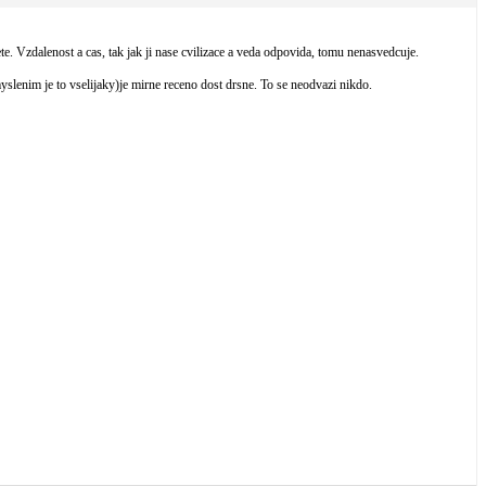
 Vzdalenost a cas, tak jak ji nase cvilizace a veda odpovida, tomu nenasvedcuje.
yslenim je to vselijaky)je mirne receno dost drsne. To se neodvazi nikdo.