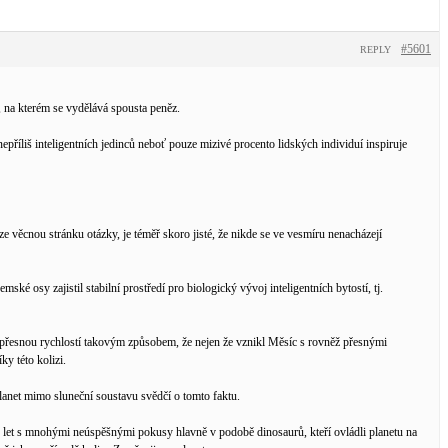
#5601
REPLY
 na kterém se vydělává spousta peněz.
 nepříliš inteligentních jedinců neboť pouze mizivé procento lidských individuí inspiruje
 věcnou stránku otázky, je téměř skoro jisté, že nikde se ve vesmíru nenacházejí
ské osy zajistil stabilní prostředí pro biologický vývoj inteligentních bytostí, tj.
s přesnou rychlostí takovým způsobem, že nejen že vznikl Měsíc s rovněž přesnými
ky této kolizi.
planet mimo sluneční soustavu svědčí o tomto faktu.
dy let s mnohými neúspěšnými pokusy hlavně v podobě dinosaurů, kteří ovládli planetu na