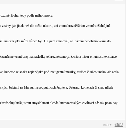
 porozumět Bohu, tedy podle mého názoru.
u známy, jak jinak než dle mého názoru, ani v tom hrozně širém vesmíru žádní jiní
ejhorší mučení jaké může vůbec být. Už jsem zmiňoval, že uvržení nebohého vězně do
ě zemřeme velmi brzy na následky té hrozné samoty. Zkrátka názor o nutnosti existence
 budeme se snažit najít nějaké jiné inteligentní mužíky, mužice či něco jiného, ale zcela
kých bakterií na Marsu, na souputnících Jupitera, Saturnu, kometách či snad někde
é způsobují naši jistotu smyslplnosti hledání mimozemských civilizací nás tak posouvají
#5628
REPLY