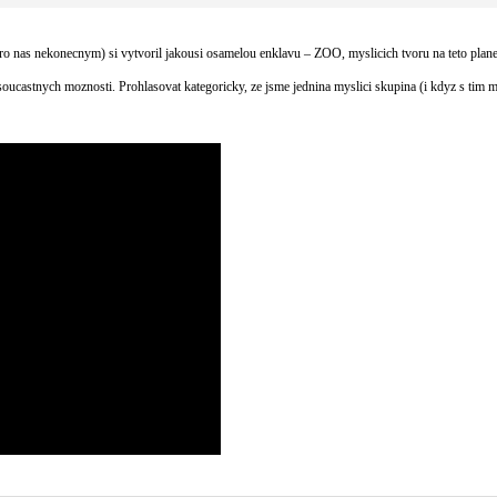
 nas nekonecnym) si vytvoril jakousi osamelou enklavu – ZOO, myslicich tvoru na teto planete.
 soucastnych moznosti. Prohlasovat kategoricky, ze jsme jednina myslici skupina (i kdyz s tim m