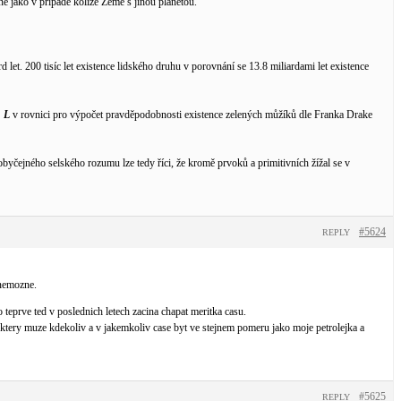
ě jako v případě kolize Země s jinou planetou.
et. 200 tisíc let existence lidského druhu v porovnání se 13.8 miliardami let existence
, L
v rovnici pro výpočet pravděpodobnosti existence zelených můžíků dle Franka Drake
obyčejného selského rozumu lze tedy říci, že kromě prvoků a primitivních žížal se v
#5624
REPLY
 nemozne.
 teprve ted v poslednich letech zacina chapat meritka casu.
pu ktery muze kdekoliv a v jakemkoliv case byt ve stejnem pomeru jako moje petrolejka a
#5625
REPLY