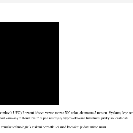
jsme mluvili UFO) Poznani lidstvu vezme mozna 500 roku, ale mozna 5 mesicu. Vyzkum, lepe r
od karavany z Hondurasu” ci jine nesmysly vyprovokovane trivialnimi prvky soucastnosti.
h zemske technologie k ziskani poznatku ci snad kontaktu je dost mimo misu.