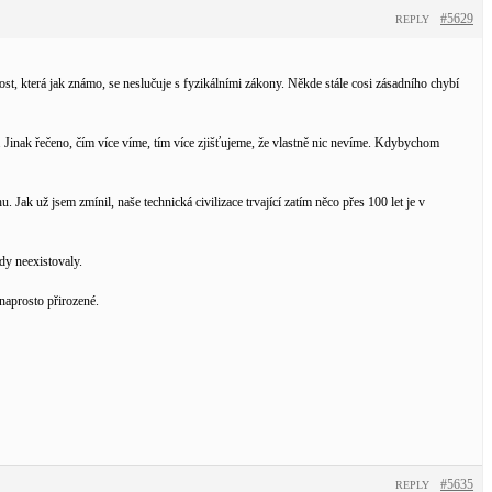
#5629
REPLY
ost, která jak známo, se neslučuje s fyzikálními zákony. Někde stále cosi zásadního chybí
í. Jinak řečeno, čím více víme, tím více zjišťujeme, že vlastně nic nevíme. Kdybychom
. Jak už jsem zmínil, naše technická civilizace trvající zatím něco přes 100 let je v
dy neexistovaly.
naprosto přirozené.
#5635
REPLY