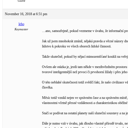
Guest
November 16, 2018 at 6:51 pm
leho
Keymaster
…ano, samozřejmě, pokud vezmeme v úvahu, že informační prosto
Jak už jsem mnohokrát zmínil, nějaká pravda a věcné názory dnes u
lidstvo k pokroku ve všech oborech lidské činnosti.
Takže skutečně, pokud by nějací mimozemšťané koukli na veřejno
Ovšem ale otázka je, jestli tam někde v mezihvězdném prostoru 
tvorové inteligentnější než prvoci či prvohorní žížaly i přes je
O této neblahé skutečnosti totiž svědčí fakt, že naše civilizace 
člověka.
Měsíc totiž vznikl nejen ve správném čase a na správném místě
vlastnostmi včetně přesné vzdálenosti a charakteristikou oběžné
Stačí se podívat na ostatní planety naší sluneční soustavy a na
Dále je nutno vzít v úvahu, jak dlouho vlastně přírodě trvalo,