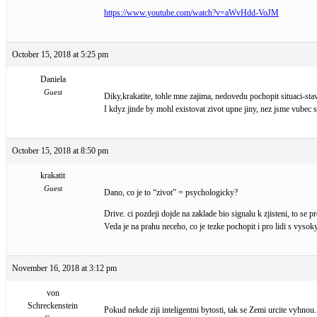
https://www.youtube.com/watch?v=aWvHdd-VoJM
October 15, 2018 at 5:25 pm
Daniela
Guest
Diky,krakatite, tohle mne zajima, nedovedu pochopit situaci-stav
I kdyz jinde by mohl existovat zivot upne jiny, nez jsme vubec s
October 15, 2018 at 8:50 pm
krakatit
Guest
Dano, co je to “zivot” = psychologicky?
Drive. ci pozdeji dojde na zaklade bio signalu k zjisteni, to s
Veda je na prahu neceho, co je tezke pochopit i pro lidi s vyso
November 16, 2018 at 3:12 pm
von
Schreckenstein
Pokud nekde ziji inteligentni bytosti, tak se Zemi urcite vyhnou.