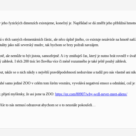
 v jeho fyzických dimenzích existujeme, konečný je. Například se dá změřit jeho přibližná hmotn
á s těch samých elementárních částic, ale něco úplně jiného, co existuje nezávisle na hmotě naš
otality jako náš severský mudrc, tak bychom se brzy požrali navzájem.
otě, ale nemůže to být jistota, samozřejmě. A i ty zmiňuješ čas, který je nutno brát rovněž v úvahu
 záblesk. I těch 200 tisíc let člověka více či méně rozumného je také ještě pouhý záblesk.
ut, takže se o nich nikdy s největší pravděpodobností nedozvíme a tudíž pro nás vlastně ani nik
pouhé samo jediné ZOO v celém tom širém vesmíru, vyvolává negativní emoce a odmítání, což je 
k přijetí myšlenky, že asi jsme ta ZOO:
https://qz.com/80907/why-well-never-meet-aliens/
le to nás nemusí odrazovat abychom se o to neustále pokoušeli…