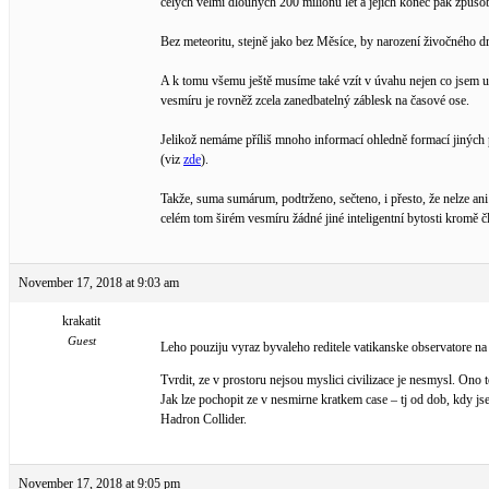
celých velmi dlouhých 200 milionů let a jejich konec pak způso
Bez meteoritu, stejně jako bez Měsíce, by narození živočného
A k tomu všemu ještě musíme také vzít v úvahu nejen co jsem už 
vesmíru je rovněž zcela zanedbatelný záblesk na časové ose.
Jelikož nemáme příliš mnoho informací ohledně formací jiných 
(viz
zde
).
Takže, suma sumárum, podtrženo, sečteno, i přesto, že nelze an
celém tom širém vesmíru žádné jiné inteligentní bytosti kromě
November 17, 2018 at 9:03 am
krakatit
Guest
Leho pouziju vyraz byvaleho reditele vatikanske observatore 
Tvrdit, ze v prostoru nejsou myslici civilizace je nesmysl. Ono 
Jak lze pochopit ze v nesmirne kratkem case – tj od dob, kdy js
Hadron Collider.
November 17, 2018 at 9:05 pm