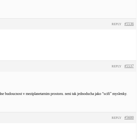
#5536
REPLY
#5537
REPLY
odne budoucnost v meziplanetarnim prostoru. neni tak jednoducha jako “scifi” myslenky.
#5600
REPLY