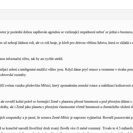
r je poslední dobou zaplňován agendou se vzrůstající stupidností neboť se jedná o business,
ž nehrají žádnou roli, ale co roli hraje, je kšeft pro drtivou většinu lidstva, která se skládá z
u informační sféru, tak by asi rychle utekli.
nějací zelení a inteligentní mužíčci vůbec jsou. Když dáme pryč emoce a vezmeme v úvahu pouze
ho obrovské rozměry.
vděčí svému vzniku především Měsíci, který zpomalením zemské rotace a stabilizací kolísavosti zem
, ale rovněž kolizí právě se formující Země s planetou přesné hmotnosti a pod přesným úhlem 
 dráhy, ale i Země jako planeta s přesnými vlastnostmi včetně hmotnosti a chemického složení dí
 jejich souputníky a je jasné, že sestava Země-Měsíc je naprosto vyjímečná. Rovněž pozorování 
 než se konečně narodil živočišný druh zvaný člověk více či méně rozumný. Trvalo to 4.5 miliar