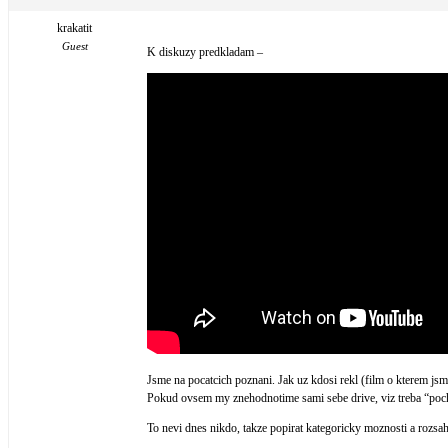
krakatit
Guest
K diskuzy predkladam –
Jsme na pocatcich poznani. Jak uz kdosi rekl (film o kterem 
Pokud ovsem my znehodnotime sami sebe drive, viz treba “poch
To nevi dnes nikdo, takze popirat kategoricky moznosti a rozsa