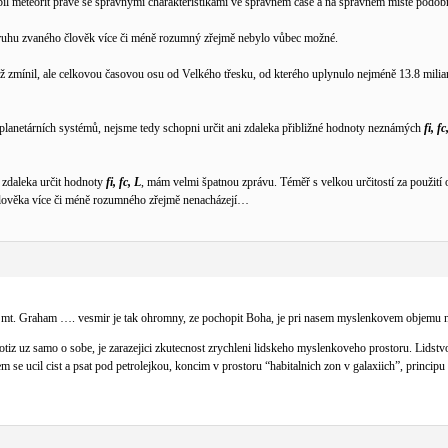
bil meteorit právě se správnými charakteristikami ve správném čase a na správném místě podobn
 druhu zvaného člověk více či méně rozumný zřejmě nebylo vůbec možné.
zmínil, ale celkovou časovou osu od Velkého třesku, od kterého uplynulo nejméně 13.8 miliard l
planetárních systémů, nejsme tedy schopni určit ani zdaleka přibližné hodnoty neznámých
fi, fc
i zdaleka určit hodnoty
fi, fc, L
, mám velmi špatnou zprávu. Téměř s velkou určitostí za použití 
 člověka více či méně rozumného zřejmě nenacházejí…
na mt. Graham …. vesmir je tak ohromny, ze pochopit Boha, je pri nasem myslenkovem objemu
totiz uz samo o sobe, je zarazejici zkutecnost zrychleni lidskeho myslenkoveho prostoru. Lidstvo
em se ucil cist a psat pod petrolejkou, koncim v prostoru “habitalnich zon v galaxiich”, princi