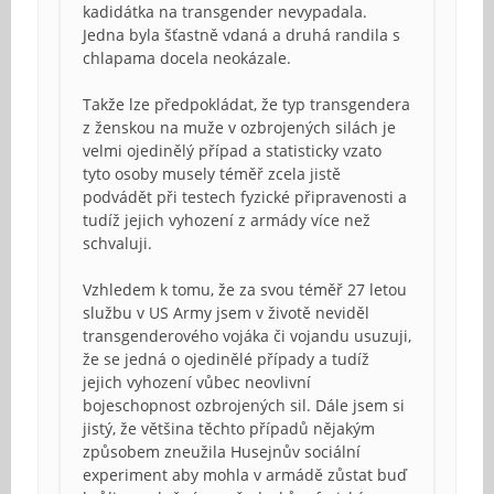
kadidátka na transgender nevypadala.
Jedna byla šťastně vdaná a druhá randila s
chlapama docela neokázale.
Takže lze předpokládat, že typ transgendera
z ženskou na muže v ozbrojených silách je
velmi ojedinělý případ a statisticky vzato
tyto osoby musely téměř zcela jistě
podvádět při testech fyzické připravenosti a
tudíž jejich vyhození z armády více než
schvaluji.
Vzhledem k tomu, že za svou téměř 27 letou
službu v US Army jsem v životě neviděl
transgenderového vojáka či vojandu usuzuji,
že se jedná o ojedinělé případy a tudíž
jejich vyhození vůbec neovlivní
bojeschopnost ozbrojených sil. Dále jsem si
jistý, že většina těchto případů nějakým
způsobem zneužila Husejnův sociální
experiment aby mohla v armádě zůstat buď