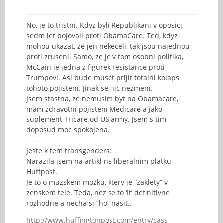
No, je to tristni. Kdyz byli Republikani v oposici,
sedm let bojovali proti ObamaCare. Ted, kdyz
mohou ukazat, ze jen nekeceli, tak jsou najednou
proti zruseni. Samo, ze je v tom osobni politika,
McCain je jedna z figurek resistance proti
Trumpovi. Asi bude muset prijit totalni kolaps
tohoto pojisteni. Jinak se nic nezmeni.
Jsem stastna, ze nemusim byt na Obamacare,
mam zdravotni pojisteni Medicare a jako
suplement Tricare od US army. Jsem s tim
doposud moc spokojena.
——
Jeste k tem transgenders:
Narazila jsem na artikl na liberalnim platku
Huffpost.
Je to o muzskem mozku, ktery je “zaklety” v
zenskem tele. Teda, nez se to ‘It’ definitivne
rozhodne a necha si “ho” nasit..
http://www.huffingtonpost.com/entry/cass-