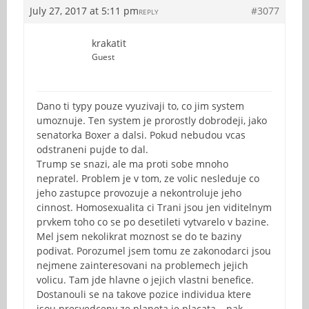
July 27, 2017 at 5:11 pm
#3077
REPLY
krakatit
Guest
Dano ti typy pouze vyuzivaji to, co jim system
umoznuje. Ten system je prorostly dobrodeji, jako
senatorka Boxer a dalsi. Pokud nebudou vcas
odstraneni pujde to dal.
Trump se snazi, ale ma proti sobe mnoho
nepratel. Problem je v tom, ze volic nesleduje co
jeho zastupce provozuje a nekontroluje jeho
cinnost. Homosexualita ci Trani jsou jen viditelnym
prvkem toho co se po desetileti vytvarelo v bazine.
Mel jsem nekolikrat moznost se do te baziny
podivat. Porozumel jsem tomu ze zakonodarci jsou
nejmene zainteresovani na problemech jejich
volicu. Tam jde hlavne o jejich vlastni benefice.
Dostanouli se na takove pozice individua ktere
jsou presvedceny ze planeta je placata – pak