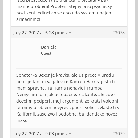
mame problem! Problem stejny jako psychicky
postizeni jedinci co se cpou do systemu nejen
armadniho!
July 27, 2017 at 6:28 pm
#3078
REPLY
Daniela
Guest
Senatorka Boxer je kravka, ale uz prece v uradu
neni, je tam nova jalovice Kamala Harris, jestli to
mam spravne. Ta Harris nenavidi Trumpa.
Nemyslim to nijak ustepacne, krakatite, ale zde si
dovolim podporit muj argument, ze kratsi volebni
terminy problem nevyresi, pac si volici, zvlaste ti v
Kalifornii, zase zvoli podobne, ba identicke hovezi
maso.
July 27, 2017 at 9:03 pm
#3079
REPLY