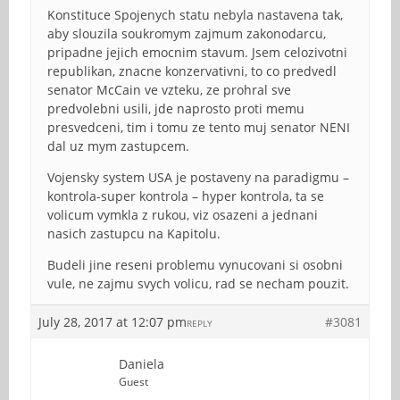
Konstituce Spojenych statu nebyla nastavena tak,
aby slouzila soukromym zajmum zakonodarcu,
pripadne jejich emocnim stavum. Jsem celozivotni
republikan, znacne konzervativni, to co predvedl
senator McCain ve vzteku, ze prohral sve
predvolebni usili, jde naprosto proti memu
presvedceni, tim i tomu ze tento muj senator NENI
dal uz mym zastupcem.
Vojensky system USA je postaveny na paradigmu –
kontrola-super kontrola – hyper kontrola, ta se
volicum vymkla z rukou, viz osazeni a jednani
nasich zastupcu na Kapitolu.
Budeli jine reseni problemu vynucovani si osobni
vule, ne zajmu svych volicu, rad se necham pouzit.
July 28, 2017 at 12:07 pm
#3081
REPLY
Daniela
Guest