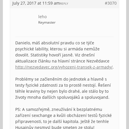
July 27, 2017 at 11:59 am
#3070
REPLY
leho
Keymaster
Danielo, máš absolutní pravdu co se týče
psychické lability, kterou si armáda nemůže
dovolit. Statistiky hovoří jasně. Viz dnešní
aktualizace článku na hlavní stránce Nezvědavce
http://nezvedavec.org/vyhozeni-transek-z-armady/
.
Problémy se začleněním do jednotek a hlavně s
testy fyzické zdatnosti za to prostě nestojí. Řešení
téhle kraviny by nejen bylo drahé, ale stálo by to
životy mnoha dalších spoluvojáků a spoluvojand.
PS: A samozřejmě, zneužívání k bezplatnému
zařízení sexchange a kvůli obcházení testů fyzické
připravenosti, to je další kapitola. Ještě že tenhle
Husajnův nesmysl bude smeten ze stolu!