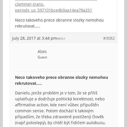
clemmer-trans-
periods_us_597101bce4b0aa14ea78a251
Neco takoveho prece obranne slozky nemohou
rekrutovat…..
July 28, 2017 at 3:44 pm
#3082
REPLY
Alois
Guest
Neco takoveho prece obranne slozky nemohou
rekrutovat…..
Danielo, jenže problém je v tom, že se příliš
uplatňuje a dodržuje politická korektnost, nebo
affirmative action, kde není vůbec připuštěn
common sense. Potom dochází k takovým
případům, že třeba zdravotně postižený člověk
(např.poloslepý), by chtěl být řidičem autobusu,