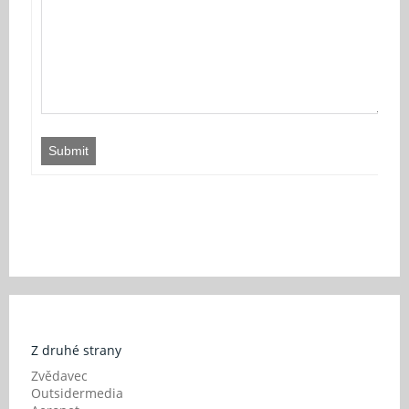
Submit
Z druhé strany
Zvědavec
Outsidermedia