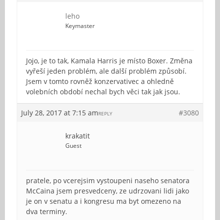
leho
Keymaster
Jojo, je to tak, Kamala Harris je místo Boxer. Změna
vyřeší jeden problém, ale další problém způsobí.
Jsem v tomto rovněž konzervativec a ohledně
volebních období nechal bych věci tak jak jsou.
July 28, 2017 at 7:15 am
#3080
REPLY
krakatit
Guest
pratele, po vcerejsim vystoupeni naseho senatora
McCaina jsem presvedceny, ze udrzovani lidi jako
je on v senatu a i kongresu ma byt omezeno na
dva terminy.