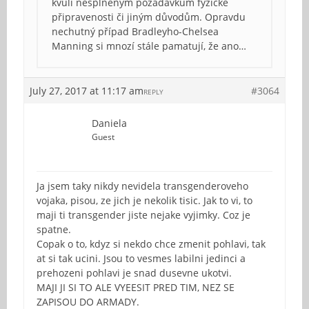
kvůli nesplněným požadavkům fyzické
připravenosti či jiným důvodům. Opravdu
nechutný případ Bradleyho-Chelsea
Manning si mnozí stále pamatují, že ano…
July 27, 2017 at 11:17 am
#3064
REPLY
Daniela
Guest
Ja jsem taky nikdy nevidela transgenderoveho
vojaka, pisou, ze jich je nekolik tisic. Jak to vi, to
maji ti transgender jiste nejake vyjimky. Coz je
spatne.
Copak o to, kdyz si nekdo chce zmenit pohlavi, tak
at si tak ucini. Jsou to vesmes labilni jedinci a
prehozeni pohlavi je snad dusevne ukotvi.
MAJI JI SI TO ALE VYEESIT PRED TIM, NEZ SE
ZAPISOU DO ARMADY.