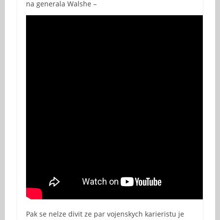
na generala Walshe –
Pak se nelze divit ze par vojenskych karieristu je